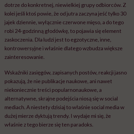
dotrze do konkretnej, niewielkiej grupy odbiorców. Z
kolei jeśli ktoś powie, że od jutra zaczyna jeść tylko 30
jajek dziennie, wyłącznie czerwone mięso, a do tego
robi 24-godzinną głodówkę, to pojawia się element
zaskoczenia. Dla ludzi jest to egzotyczne, inne,
kontrowersyjne i właśnie dlatego wzbudza większe
zainteresowanie.
Wskaźniki zasięgów, zapisanych postów, reakcji jasno
pokazują, że nie publikacje naukowe, ani nawet
niekoniecznie treści popularnonaukowe, a
alternatywne, skrajne podejścia niosą się w social
mediach. A niestety dzisiaj to właśnie social media w
dużej mierze dyktują trendy. I wydaje mi się, że
właśnie z tego bierze się ten paradoks.