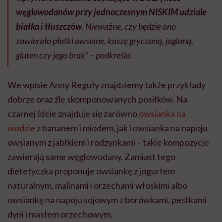
węglowodanów przy jednoczesnym NISKIM udziale
białka i tłuszczów
. Nieważne, czy będzie ono
zawierało płatki owsiane, kaszę gryczaną, jaglaną,
gluten czy jego brak” – podkreśla.
We wpisie Anny Reguły znajdziemy także przykłady
dobrze oraz źle skomponowanych posiłków. Na
czarnej liście znajduje się zarówno
owsianka na
wodzie
z bananem i miodem, jak i owsianka na napoju
owsianym z jabłkiem i rodzynkami – takie kompozycje
zawierają same węglowodany. Zamiast tego
dietetyczka proponuje owsiankę z jogurtem
naturalnym, malinami i orzechami włoskimi albo
owsiankę na napoju sojowym z borówkami, pestkami
dyni i masłem orzechowym.