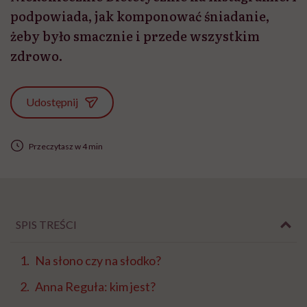
podpowiada, jak komponować śniadanie,
żeby było smacznie i przede wszystkim
zdrowo.
Udostępnij
Przeczytasz w 4 min
SPIS TREŚCI
Na słono czy na słodko?
Anna Reguła: kim jest?