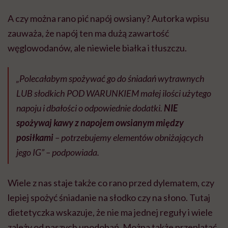
A czy można rano pić napój owsiany? Autorka wpisu
zauważa, że napój ten ma dużą zawartość
węglowodanów, ale niewiele białka i tłuszczu.
„Polecałabym spożywać go do śniadań wytrawnych
LUB słodkich POD WARUNKIEM małej ilości użytego
napoju i dbałości o odpowiednie dodatki.
NIE
spożywaj kawy z napojem owsianym między
posiłkami
– potrzebujemy elementów obniżających
jego IG” – podpowiada.
Wiele z nas staje także co rano przed dylematem, czy
lepiej spożyć śniadanie na słodko czy na słono. Tutaj
dietetyczka wskazuje, że nie ma jednej reguły i wiele
zależy od naszych upodobań. Można także przeplatać