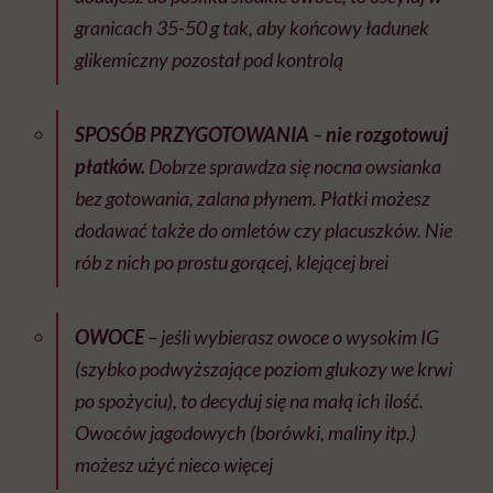
granicach 35-50 g tak, aby końcowy ładunek
glikemiczny pozostał pod kontrolą
SPOSÓB PRZYGOTOWANIA
–
nie rozgotowuj
płatków.
Dobrze sprawdza się nocna owsianka
bez gotowania, zalana płynem. Płatki możesz
dodawać także do omletów czy placuszków. Nie
rób z nich po prostu gorącej, klejącej brei
OWOCE
– jeśli wybierasz owoce o wysokim IG
(szybko podwyższające poziom glukozy we krwi
po spożyciu), to decyduj się na małą ich ilość.
Owoców jagodowych (borówki, maliny itp.)
możesz użyć nieco więcej