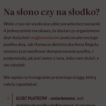
Na słono czy na słodko?
Wiele z nas nie wyobraża sobie poranka bez owsianki.
A jednocześnie ma obawy, że dostarczy organizmowi
zbyt dużą ilość
węglowodanów
podczas pierwszego
posiłku dnia. Jak tłumaczy dietetyczka Anna Reguła,
wystarczy prawidłowe skomponowanie posiłku. I
podpowiada, jak jeść owies z rana, żeby nam służył, a
nie szkodził.
We wpisie na Instagramie prezentuje ściągę, którą
należy zapamiętać:
ILOŚĆ PŁATKÓW
–
umiarkowana
. Jeśli
dodajesz do posiłku słodkie owoce, to oscyluj w