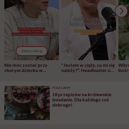
Zobacz więcej
Nie móc zostać przy
"Jestem w ciąży, co mi się
Wkró
chorym dziecku w
należy?". Headhunter o
Inst
szpitalu to tortura.
zmianie pokoleniowej u
atak
"Przeszkadzać w tym
kobiet w ciąży na rynku
wars
może chyba tylko
pracy
eksp
POLECAMY
głupota i brak
18 przepisów na królewskie
wyobraźni"
śniadanie. Dla każdego coś
dobrego!