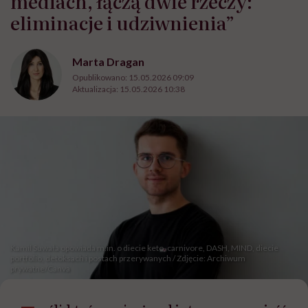
mediach, łączą dwie rzeczy:
eliminacje i udziwnienia”
Marta Dragan
Opublikowano:
15.05.2026 09:09
Aktualizacja:
15.05.2026 10:38
Kamil Suwała opowiada m.in. o diecie keto, carnivore, DASH, MIND, diecie
portfolio, detoksach i postach przerywanych / Zdjęcie: Archiwum
prywatne/Canva