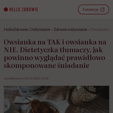
Go
to
Fundacja
content
HelloZdrowie: Odżywianie
›
Zdrowe odżywianie
›
Owsianka na
Owsianka na TAK i owsianka na
NIE. Dietetyczka tłumaczy, jak
powinno wyglądać prawidłowo
skomponowane śniadanie
Opublikowano:
09.01.2023 13:38