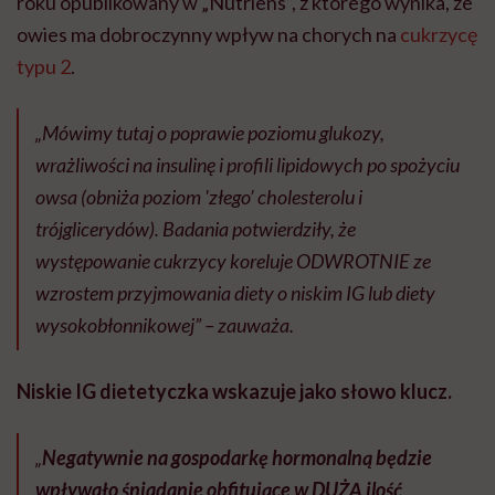
roku opublikowany w „Nutriens”, z którego wynika, że
owies ma dobroczynny wpływ na chorych na
cukrzycę
typu 2
.
„Mówimy tutaj o poprawie poziomu glukozy,
wrażliwości na insulinę i profili lipidowych po spożyciu
owsa (obniża poziom 'złego’ cholesterolu i
trójglicerydów). Badania potwierdziły, że
występowanie cukrzycy koreluje ODWROTNIE ze
wzrostem przyjmowania diety o niskim IG lub diety
wysokobłonnikowej” – zauważa.
Niskie IG
dietetyczka wskazuje jako słowo klucz.
„
Negatywnie na gospodarkę hormonalną będzie
wpływało śniadanie obfitujące w DUŻĄ ilość