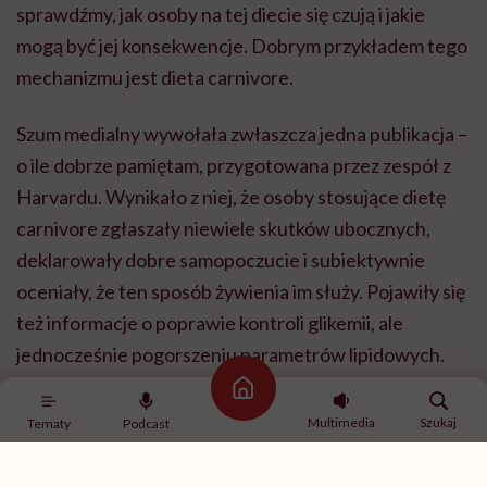
sprawdźmy, jak osoby na tej diecie się czują i jakie
mogą być jej konsekwencje. Dobrym przykładem tego
mechanizmu jest dieta carnivore.
Szum medialny wywołała zwłaszcza jedna publikacja –
o ile dobrze pamiętam, przygotowana przez zespół z
Harvardu. Wynikało z niej, że osoby stosujące dietę
carnivore zgłaszały niewiele skutków ubocznych,
deklarowały dobre samopoczucie i subiektywnie
oceniały, że ten sposób żywienia im służy. Pojawiły się
też informacje o poprawie kontroli glikemii, ale
jednocześnie pogorszeniu parametrów lipidowych.
Strona główna
Trzeba jednak bardzo wyraźnie powiedzieć, że nie
Multimedia
Szukaj
Tematy
Podcast
było to badanie, w którym 100 osób wprowadzono na
dietę carnivore, a kolejne 100 na przykład na dietę