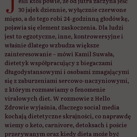
J
eśli ktoś powie, że od jutra zaczyna jeść
30 jajek dziennie, wyłącznie czerwone
mięso, a do tego robi 24-godzinną głodówkę,
pojawia się element zaskoczenia. Dla ludzi
jest to egzotyczne, inne, kontrowersyjne i
właśnie dlatego wzbudza większe
zainteresowanie – mówi Kamil Suwała,
dietetyk współpracujący z biegaczami
długodystansowymi i osobami zmagającymi
się z zaburzeniami sercowo-naczyniowymi,
z którym rozmawiamy o fenomenie
viralowych diet. W rozmowie z Hello
Zdrowie wyjaśnia, dlaczego social media
kochają dietetyczne skrajności, co naprawdę
wiemy o keto, carnivore, detoksach i poście
przerywanym oraz kiedy dieta może być