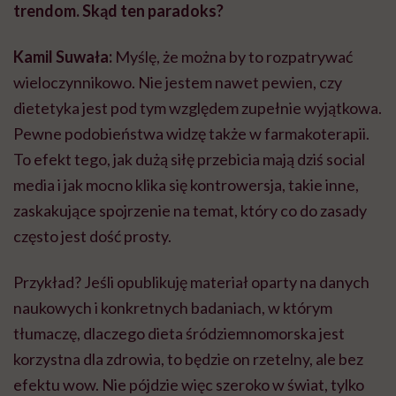
trendom. Skąd ten paradoks?
Kamil Suwała:
Myślę, że można by to rozpatrywać
wieloczynnikowo. Nie jestem nawet pewien, czy
dietetyka jest pod tym względem zupełnie wyjątkowa.
Pewne podobieństwa widzę także w farmakoterapii.
To efekt tego, jak dużą siłę przebicia mają dziś social
media i jak mocno klika się kontrowersja, takie inne,
zaskakujące spojrzenie na temat, który co do zasady
często jest dość prosty.
Przykład? Jeśli opublikuję materiał oparty na danych
naukowych i konkretnych badaniach, w którym
tłumaczę, dlaczego dieta śródziemnomorska jest
korzystna dla zdrowia, to będzie on rzetelny, ale bez
efektu wow. Nie pójdzie więc szeroko w świat, tylko