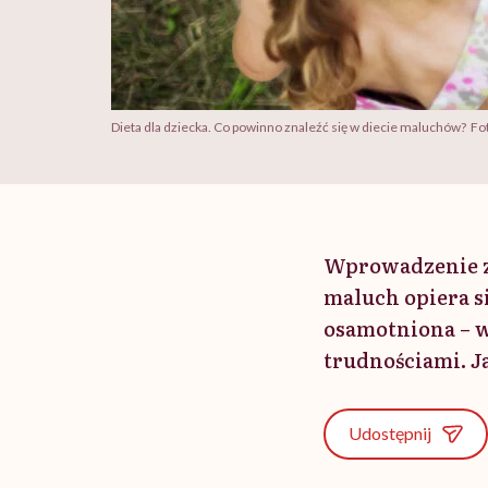
Dieta dla dziecka. Co powinno znaleźć się w diecie maluchów? Fo
Wprowadzenie z
maluch opiera s
osamotniona – w
trudnościami. Ja
Udostępnij