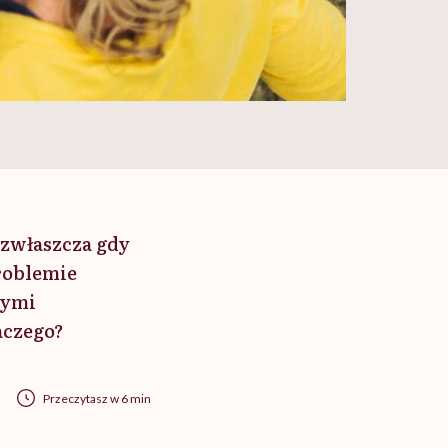
zwłaszcza gdy
problemie
nymi
laczego?
Przeczytasz w 6 min