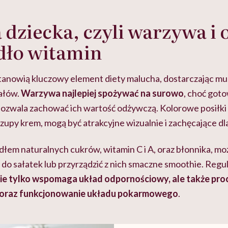
a dziecka, czyli warzywa i
dło witamin
anowią kluczowy element diety malucha, dostarczając m
ałów.
Warzywa najlepiej spożywać na surowo
, choć goto
ozwala zachować ich wartość odżywczą. Kolorowe posiłki 
y zupy krem, mogą być atrakcyjne wizualnie i zachęcające dla
łem naturalnych cukrów, witamin C i A, oraz błonnika, m
do sałatek lub przyrządzić z nich smaczne smoothie. Regu
ie tylko wspomaga układ odpornościowy, ale także pro
 oraz funkcjonowanie układu pokarmowego
.