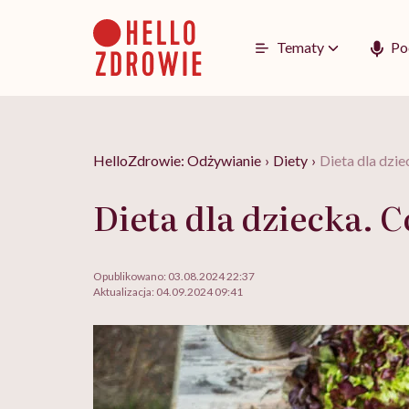
Go
to
content
Tematy
Po
HelloZdrowie: Odżywianie
›
Diety
›
Dieta dla dzi
Dieta dla dziecka. 
Opublikowano:
03.08.2024 22:37
Aktualizacja:
04.09.2024 09:41