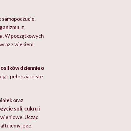
re samopoczucie.
ganizmu, z
ka
. W początkowych
 wraz z wiekiem
posiłków
dziennie o
ując pełnoziarniste
białek oraz
ycie soli, cukru i
ywieniowe. Ucząc
tałtujemy jego