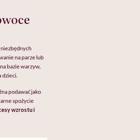
 owoce
u niezbędnych
wanie na parze lub
na bazie warzyw,
 dzieci.
ożna podawać jako
larne spożycie
cesy wzrostu i