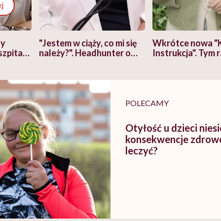
j
zy
"Jestem w ciąży, co mi się
Wkrótce nowa "
szpitalu
należy?". Headhunter o
Instrukcja". Tym 
szkadzać
zmianie pokoleniowej u
atakach paniki. Z
tylko
kobiet w ciąży na rynku
warsztat pacjen
braźni"
pracy
ekspercki
POLECAMY
Otyłość u dzieci nie
konsekwencje zdrowot
leczyć?