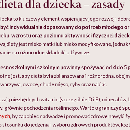
ieta dla dziecka – zasady
ziecka to kluczowy element wspierający jego rozwój i dob
 być indywidualnie dopasowany do potrzeb młodego or
eku, wzrostu oraz poziomu aktywności fizycznej dziec
wą diety jest mleko matki lub mleko modyfikowane, jednak
anie na różnorodne składniki odżywcze.
zesnoszkolnym i szkolnym powinny spożywać od 4 do 5 
otne jest, aby dieta była zbilansowana i różnorodna, obejm
warzywa, owoce, chude mięso, ryby oraz nabiał.
zają niezbędnych witamin (szczególnie D i E), minerałów, 
w, głównie pochodzenia roślinnego. Warto
ograniczyć spoż
nych
, by zapobiec nadwadze i promować zdrowe nawyki ż
 stosunku do jedzenia i wyboru zdrowych produktów, ksz