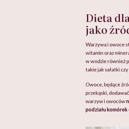
Dieta dl
jako źró
Warzywa i owoce st
witamin oraz miner
w wodzie również p
takie jak sałatki cz
Owoce, będące źród
przekąski, dodawać 
warzyw i owoców
n
podziału komórek