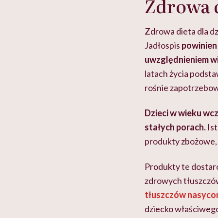
Zdrowa d
Zdrowa dieta dla d
Jadłospis
powinien
uwzględnieniem wi
latach życia podsta
rośnie zapotrzebow
Dzieci w wieku wc
stałych porach.
Ist
produkty zbożowe, 
Produkty te dostarc
zdrowych tłuszczó
tłuszczów nasyco
dziecko właściwego