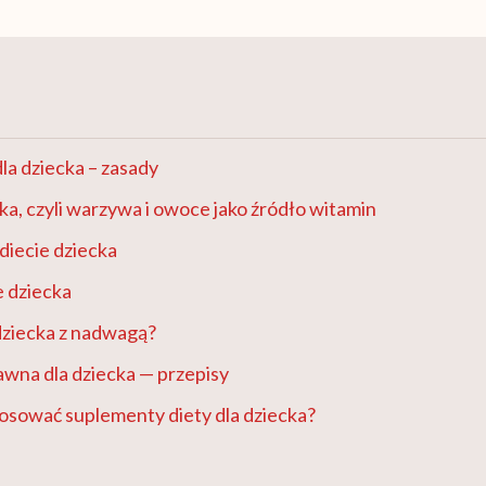
la dziecka – zasady
cka, czyli warzywa i owoce jako źródło witamin
diecie dziecka
e dziecka
 dziecka z nadwagą?
awna dla dziecka — przepisy
osować suplementy diety dla dziecka?