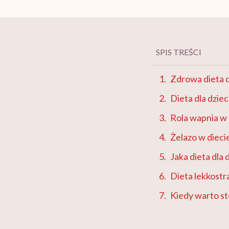
SPIS TREŚCI
Zdrowa dieta d
Dieta dla dzie
Rola wapnia w 
Żelazo w dieci
Jaka dieta dla
Dieta lekkostr
Kiedy warto st