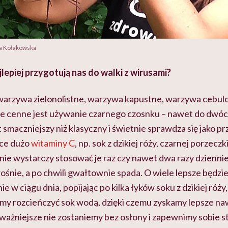
sa Kołakowska
lepiej przygotują nas do walki z wirusami?
rzywa zielonolistne, warzywa kapustne, warzywa cebulo
ie cenne jest używanie czarnego czosnku – nawet do dwóc
 smaczniejszy niż klasyczny i świetnie sprawdza się jako 
ące dużo
witaminy C
, np. sok z dzikiej róży, czarnej porzeczki
 nie wystarczy stosować je raz czy nawet dwa razy dzienn
ośnie, a po chwili gwałtownie spada. O wiele lepsze będzi
e w ciągu dnia, popijając po kilka łyków soku z dzikiej róży
emy rozcieńczyć sok wodą, dzięki czemu zyskamy lepsze n
jważniejsze nie zostaniemy bez osłony i zapewnimy sobie s