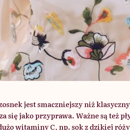
ak wzmocnić swój organizm
zosnek jest smaczniejszy niż klasyczny
a się jako przyprawa. Ważne są też pł
użo witaminy C, np. sok z dzikiej róży