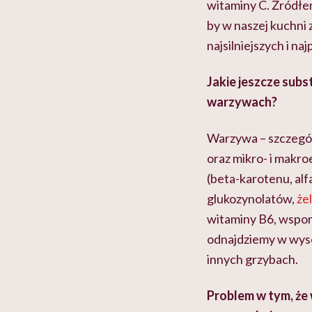
witaminy C. Źródłe
by w naszej kuchni z
najsilniejszych i n
Jakie jeszcze subs
warzywach?
Warzywa – szczegól
oraz mikro- i makr
(beta-karotenu, alf
glukozynolatów,
że
witaminy B6, wspom
odnajdziemy w wysok
innych grzybach.
Problem w tym, że 