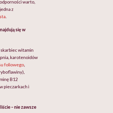
 odporności warto,
 jedna z
sta
.
najdują się w
 skarbiec witamin
apnia, karotenoidów
u foliowego
,
ryboflawiny),
aminę B12
w pieczarkach i
iście – nie zawsze