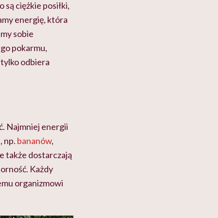
są ciężkie posiłki,
amy energię, która
amy sobie
iego pokarmu,
tylko odbiera
ć. Najmniej energii
, np.
bananów
,
le także dostarczają
porność. Każdy
zemu organizmowi