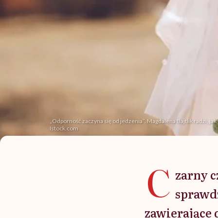
„Odporność zaczyna się od jedzenia”. Magdalena Bajtlik radzi, j
Istock.com
C
zarny c
sprawdz
zawierające d