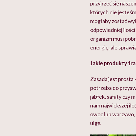
przyjrzeć się nasze
których nie jesteś
mogłaby zostać wyko
odpowiedniej ilośc
organizm musi pobra
energię, ale sprawi
Jakie produkty tra
Zasada jest prosta 
potrzeba do przysw
jabłek, sałaty czy 
nam największej il
owoc lub warzywo, 
ulgę.