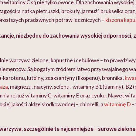
m witaminy C są nie tylko owoce. Dla zachowania wysokiej
agościła natka pietruszki, brokuły, jarmuż i brukselka oraz
ajprostszych pradawnych potraw leczniczych –
kiszona kapu
tancje, niezbędne do zachowania wysokiej odporności, z
nie warzywa zielone, kapustne i cebulowe – to prawdziwy
oelementów. Są bogatym źródłem łatwo przyswajalnego w
a-karotenu, luteiny, zeaksantyny i likopenu), błonnika,
kwas
laza
, magnezu, niacyny, selenu, witaminy B1 (tiaminy), B2 (
nianej już witaminy C, witaminy E oraz cynku. Nawet wit
iej jakości aldze słodkowodnej – chlorelli, a
witaminę D
– 
warzywa, szczególnie te najcenniejsze – surowe zielone l