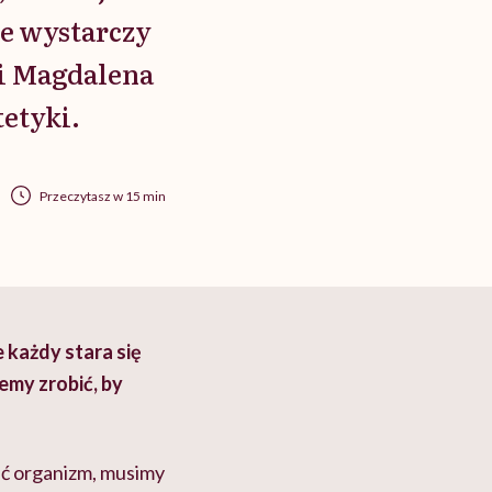
ie wystarczy
wi Magdalena
tetyki.
Przeczytasz w 15 min
 każdy stara się
emy zrobić, by
ić organizm, musimy