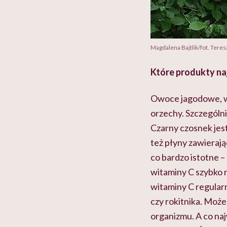
Magdalena Bajtlik/fot. Tere
Które produkty naj
Owoce jagodowe, wa
orzechy. Szczególn
Czarny czosnek jest
też płyny zawieraj
co bardzo istotne –
witaminy C szybko r
witaminy C regularni
czy rokitnika. Moż
organizmu. A co na