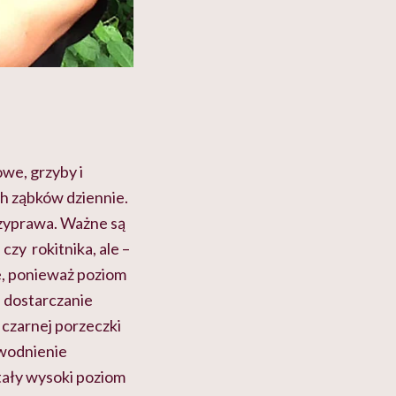
we, grzyby i
h ząbków dziennie.
przyprawa. Ważne są
 czy rokitnika, ale –
ie, ponieważ poziom
e dostarczanie
, czarnej porzeczki
awodnienie
tały wysoki poziom