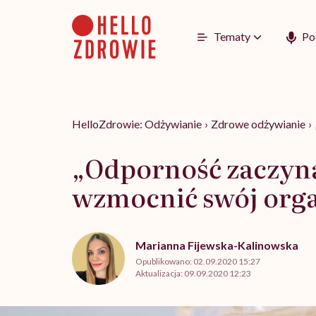
Go
to
content
Tematy
Po
HelloZdrowie: Odżywianie
›
Zdrowe odżywianie
›
„Odporność zaczyna 
wzmocnić swój org
Marianna Fijewska-Kalinowska
Opublikowano:
02.09.2020 15:27
Aktualizacja:
09.09.2020 12:23