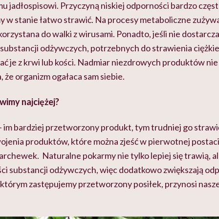
mu jadłospisowi. Przyczyną niskiej odporności bardzo często 
my w stanie łatwo strawić. Na procesy metaboliczne zużyw
rzystana do walki z wirusami. Ponadto, jeśli nie dostarcz
i substancji odżywczych, potrzebnych do strawienia ciężk
ć je z krwi lub kości. Nadmiar niezdrowych produktów nie 
a, że organizm ogałaca sam siebie.
wimy najciężej?
– im bardziej przetworzony produkt, tym trudniej go strawi
ojenia produktów, które można zjeść w pierwotnej postaci
marchewek. Naturalne pokarmy nie tylko lepiej się trawią, a
ości substancji odżywczych, więc dodatkowo zwiększają od
którym zastępujemy przetworzony posiłek, przynosi nas