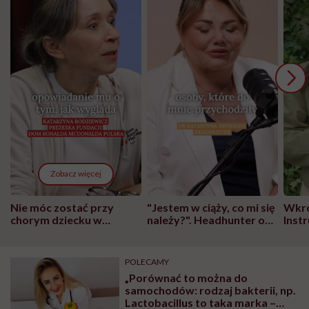
Zobacz więcej
Nie móc zostać przy
"Jestem w ciąży, co mi się
Wkró
chorym dziecku w
należy?". Headhunter o
Inst
szpitalu to tortura.
zmianie pokoleniowej u
atak
"Przeszkadzać w tym
kobiet w ciąży na rynku
wars
może chyba tylko
pracy
eksp
POLECAMY
głupota i brak
„Porównać to można do
wyobraźni"
samochodów: rodzaj bakterii, np.
Lactobacillus to taka marka –