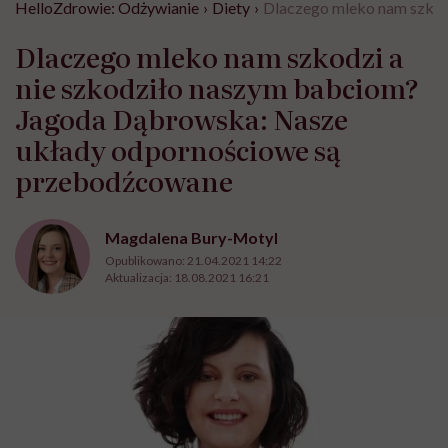
HelloZdrowie: Odżywianie
›
Diety
›
Dlaczego mleko nam szkod
Dlaczego mleko nam szkodzi a
nie szkodziło naszym babciom?
Jagoda Dąbrowska: Nasze
układy odpornościowe są
przebodźcowane
Magdalena Bury-Motyl
Opublikowano:
21.04.2021 14:22
Aktualizacja:
18.08.2021 16:21