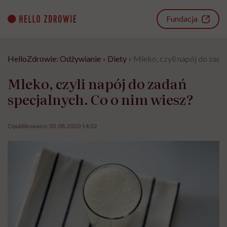
Go
to
Fundacja
content
HelloZdrowie: Odżywianie
›
Diety
›
Mleko, czyli napój do zada
Mleko, czyli napój do zadań
specjalnych. Co o nim wiesz?
Opublikowano:
03.08.2020 14:32