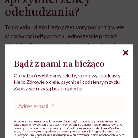
odchudzania?
To prawda. Mleko i jego przetwory posiadają wiele
właściwości odżywczych, jednocześnie przy ich
niewielkiej kaloryczności. Twarogi, jogurty, kefiry oraz
inne produkty mleczne polecane są nie tylko do
Bądź z nami na bieżąco
bezpośredniego spożycia, ale również jako baza do
przygotowania wielu potraw.
Co tydzień wybieramy teksty, rozmowy i podcasty
Hello Zdrowie o ciele, psychice i codziennym życiu.
Zapisz się i czytaj bez pośpiechu.
Adres
Artykuł powstał na podstawie materiałów prasowych
e-
38PR.
mail
*
Podanie adresu e-mail oraz kliknięcie „Zapisz się” oznacza zgodę na otrzymywanie
wiadomości o nowościach, produktach, promocjach lub usługach dot. Hello Zdrowie. W
dowolnym momencie możesz zrezygnować z otrzymywania newslettera. Wycofanie
zgody nie ma wpływu na zgodność z prawem przetwarzania, którego dokonano przed
jej wycofaniem. Zapoznaj się z informacjami o przetwarzaniu danych osobowych, w tym