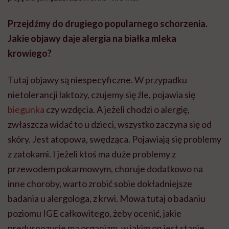
Przejdźmy do drugiego popularnego schorzenia.
Jakie objawy daje alergia na białka mleka
krowiego?
Tutaj objawy są niespecyficzne. W przypadku
nietolerancji laktozy, czujemy się źle, pojawia się
biegunka
czy wzdęcia. A jeżeli chodzi o alergię,
zwłaszcza widać to u dzieci, wszystko zaczyna się od
skóry. Jest atopowa, swędząca. Pojawiają się problemy
z zatokami. I jeżeli ktoś ma duże problemy z
przewodem pokarmowym, choruje dodatkowo na
inne choroby, warto zrobić sobie dokładniejsze
badania u alergologa, z krwi. Mowa tutaj o badaniu
poziomu IGE całkowitego, żeby ocenić, jakie
predyspozycje ma organizm, w jakim on jest stanie,