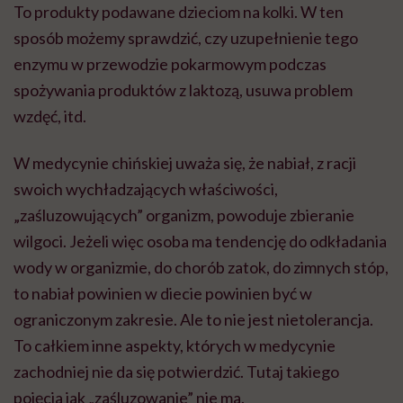
To produkty podawane dzieciom na kolki. W ten
sposób możemy sprawdzić, czy uzupełnienie tego
enzymu w przewodzie pokarmowym podczas
spożywania produktów z laktozą, usuwa problem
wzdęć, itd.
W medycynie chińskiej uważa się, że nabiał, z racji
swoich wychładzających właściwości,
„zaśluzowujących” organizm, powoduje zbieranie
wilgoci. Jeżeli więc osoba ma tendencję do odkładania
wody w organizmie, do chorób zatok, do zimnych stóp,
to nabiał powinien w diecie powinien być w
ograniczonym zakresie. Ale to nie jest nietolerancja.
To całkiem inne aspekty, których w medycynie
zachodniej nie da się potwierdzić. Tutaj takiego
pojęcia jak „zaśluzowanie” nie ma.