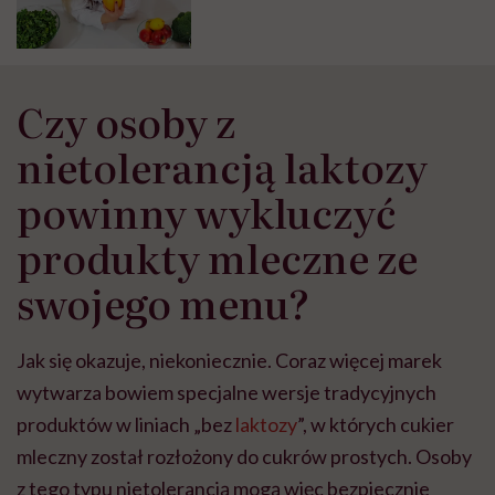
Mercedes”. O tym, czy kefir to
naturalny probiotyk, tłumaczy
lekarka Małgorzata Ponikowska
Czy osoby z
nietolerancją laktozy
powinny wykluczyć
produkty mleczne ze
swojego menu?
Jak się okazuje, niekoniecznie. Coraz więcej marek
wytwarza bowiem specjalne wersje tradycyjnych
produktów w liniach „bez
laktozy
”, w których cukier
mleczny został rozłożony do cukrów prostych. Osoby
z tego typu nietolerancją mogą więc bezpiecznie