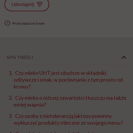
Udostępnij
Przeczytasz w 3 min
SPIS TREŚCI
Czy mleko UHT jest uboższe w składniki
odżywcze i smak, w porównaniu z tym prosto od
krowy?
Czy mleko o niższej zawartości tłuszczu ma także
mniej wapnia?
Czy osoby z nietolerancją laktozy powinny
wykluczyć produkty mleczne ze swojego menu?