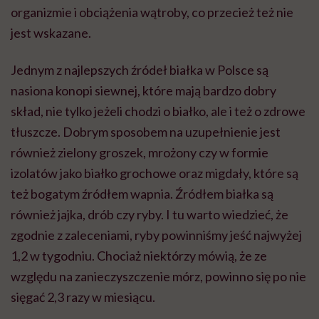
organizmie i obciążenia wątroby, co przecież też nie
jest wskazane.
Jednym z najlepszych źródeł białka w Polsce są
nasiona konopi siewnej, które mają bardzo dobry
skład, nie tylko jeżeli chodzi o białko, ale i też o zdrowe
tłuszcze. Dobrym sposobem na uzupełnienie jest
również zielony groszek, mrożony czy w formie
izolatów jako białko grochowe oraz migdały, które są
też bogatym źródłem wapnia. Źródłem białka są
również jajka, drób czy ryby. I tu warto wiedzieć, że
zgodnie z zaleceniami, ryby powinniśmy jeść najwyżej
1,2 w tygodniu. Chociaż niektórzy mówią, że ze
względu na zanieczyszczenie mórz, powinno się po nie
sięgać 2,3 razy w miesiącu.