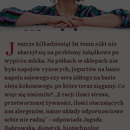
Jagoda Dąbrowska / mat. pras. Ahava Pr
J
eszcze kilkadziesiąt lat temu nikt nie
skarżył się na problemy żołądkowe po
wypiciu mleka. Na półkach w sklepach nie
było napojów ryżowych, jogurtów na bazie
napoju sojowego czy sera żółtego na bazie
oleju kokosowego, po które teraz sięgamy. Co
więc się zmieniło? „Z racji ilości stresu,
przetworzonej żywności, ilości otaczających
nas alergenów, nasze układy odpornościowe
sobie nie radzą” – odpowiada Jagoda
Dąbrowska, dietetyk, biotechnolog