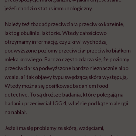
jeżeli chodzi o status immunologiczny.
Należy też zbadać przeciwciała przeciwko kazeinie,
laktoglobulinie, laktozie. Wtedy całościowo
otrzymamy informację, czy z krwi wychodzą
podwyższone poziomy przeciwciał przeciwko białkom
mleka krowiego. Bardzo często zdarza się, że poziomy
przeciwciał są podwyższone bardzo nieznacznie albo
wcale, a i tak objawy typu swędzącą skóra występują.
Wtedy można się posiłkować badaniem food
detective. To są droższe badania, które polegają na
badaniu przeciwciał IGG 4, właśnie pod kątem alergii
na nabiał.
Jeżeli ma się problemy ze skórą, wzdęciami,