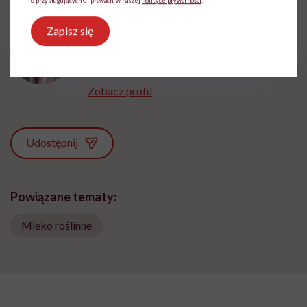
o przysługujących Ci prawach, w naszej
Polityce prywatności
.
Magdalena Bury-Motyl
Zapisz się
Z wykształcenia - dziennikarka, pedagożka
i ekspertka ds. żywienia
Zobacz profil
Udostępnij
Powiązane tematy:
Mleko roślinne