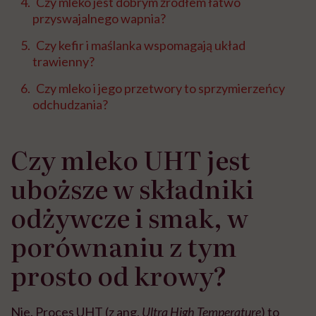
Czy mleko jest dobrym źródłem łatwo
przyswajalnego wapnia?
Czy kefir i maślanka wspomagają układ
trawienny?
Czy mleko i jego przetwory to sprzymierzeńcy
odchudzania?
Czy mleko UHT jest
uboższe w składniki
odżywcze i smak, w
porównaniu z tym
prosto od krowy?
Nie. Proces UHT (z ang.
Ultra High Temperature
) to