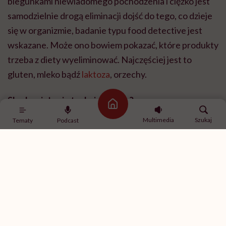
biegunkami niewiadomego pochodzenia i ciężko jest
samodzielnie drogą eliminacji dojść do tego, co dzieje
się w organizmie, badanie typu food detective jest
wskazane. Może ono bowiem pokazać, które produkty
trzeba z diety wyeliminować. Najczęściej jest to
gluten, mleko bądź
laktoza
, orzechy.
Skąd wzięły się te dwie szkoły?
Strona główna
Multimedia
Szukaj
Tematy
Podcast
To dosyć interesujące zagadnienie. Kiedy w ubiegłym
wieku rozpoczęto diagnostykę alergiczną, skupiono
się wtedy na przeciwciałach IGE, czyli tych
związanych z reakcjami alergicznymi. I wtedy, gdy
opracowywano te metody, wszyscy się z tego śmiali.
To było nowe, ale z biegiem czasu przyjęto to jako
standard diagnostyczny, jeżeli chodzi o diagnostykę