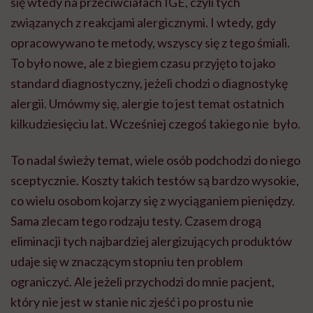
się wtedy na przeciwciałach IGE, czyli tych
związanych z reakcjami alergicznymi. I wtedy, gdy
opracowywano te metody, wszyscy się z tego śmiali.
To było nowe, ale z biegiem czasu przyjęto to jako
standard diagnostyczny, jeżeli chodzi o diagnostykę
alergii. Umówmy się, alergie to jest temat ostatnich
kilkudziesięciu lat. Wcześniej czegoś takiego nie było.
To nadal świeży temat, wiele osób podchodzi do niego
sceptycznie. Koszty takich testów są bardzo wysokie,
co wielu osobom kojarzy się z wyciąganiem pieniędzy.
Sama zlecam tego rodzaju testy. Czasem drogą
eliminacji tych najbardziej alergizujących produktów
udaje się w znaczącym stopniu ten problem
ograniczyć. Ale jeżeli przychodzi do mnie pacjent,
który nie jest w stanie nic zjeść i po prostu nie