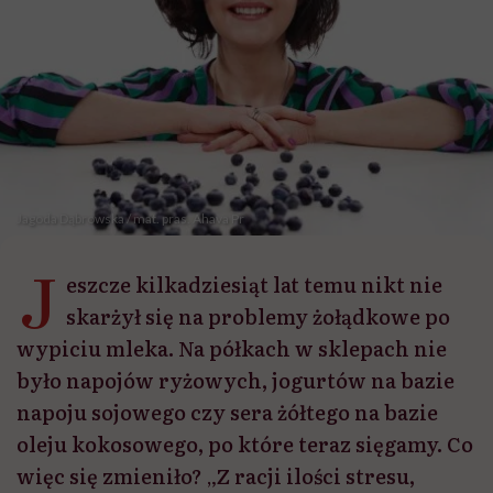
Jagoda Dąbrowska / mat. pras. Ahava Pr
J
eszcze kilkadziesiąt lat temu nikt nie
skarżył się na problemy żołądkowe po
wypiciu mleka. Na półkach w sklepach nie
było napojów ryżowych, jogurtów na bazie
napoju sojowego czy sera żółtego na bazie
oleju kokosowego, po które teraz sięgamy. Co
więc się zmieniło? „Z racji ilości stresu,