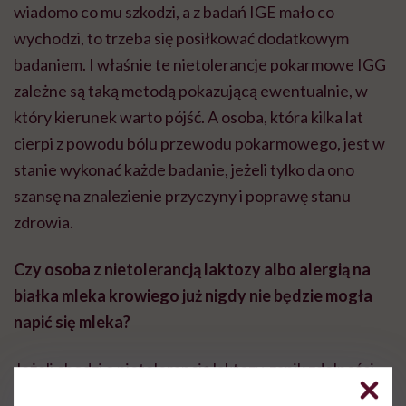
wiadomo co mu szkodzi, a z badań IGE mało co
wychodzi, to trzeba się posiłkować dodatkowym
badaniem. I właśnie te nietolerancje pokarmowe IGG
zależne są taką metodą pokazującą ewentualnie, w
który kierunek warto pójść. A osoba, która kilka lat
cierpi z powodu bólu przewodu pokarmowego, jest w
stanie wykonać każde badanie, jeżeli tylko da ono
szansę na znalezienie przyczyny i poprawę stanu
zdrowia.
Czy osoba z nietolerancją laktozy albo alergią na
białka mleka krowiego już nigdy nie będzie mogła
napić się mleka?
Jeżeli chodzi o nietolerancję laktozy, zanik zdolności
do produkcji enzymu raczej już nie wraca. Enzym