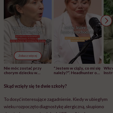
Zobacz więcej
Nie móc zostać przy
"Jestem w ciąży, co mi się
Wkró
chorym dziecku w
należy?". Headhunter o
Inst
szpitalu to tortura.
zmianie pokoleniowej u
atak
"Przeszkadzać w tym
kobiet w ciąży na rynku
wars
Skąd wzięły się te dwie szkoły?
może chyba tylko
pracy
eksp
głupota i brak
wyobraźni"
To dosyć interesujące zagadnienie. Kiedy w ubiegłym
wieku rozpoczęto diagnostykę alergiczną, skupiono