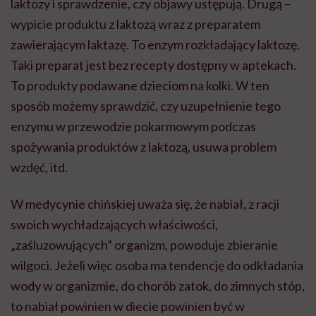
laktozy i sprawdzenie, czy objawy ustępują. Drugą –
wypicie produktu z laktozą wraz z preparatem
zawierającym laktazę. To enzym rozkładający laktozę.
Taki preparat jest bez recepty dostępny w aptekach.
To produkty podawane dzieciom na kolki. W ten
sposób możemy sprawdzić, czy uzupełnienie tego
enzymu w przewodzie pokarmowym podczas
spożywania produktów z laktozą, usuwa problem
wzdęć, itd.
W medycynie chińskiej uważa się, że nabiał, z racji
swoich wychładzających właściwości,
„zaśluzowujących” organizm, powoduje zbieranie
wilgoci. Jeżeli więc osoba ma tendencję do odkładania
wody w organizmie, do chorób zatok, do zimnych stóp,
to nabiał powinien w diecie powinien być w