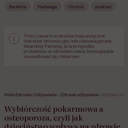
Bariatria
Nadwaga
Otyłość
podcast
Treści zawarte w serwisie mają wyłącznie
i
charakter informacyjny i nie stanowią porady
lekarskiej. Pamiętaj, że w przypadku
problemów ze zdrowiem należy bezwzględnie
skonsultować się z lekarzem.
HelloZdrowie: Odżywianie
›
Zdrowe odżywianie
›
Wybiórczość 
Wybiórczość pokarmowa a
osteoporoza, czyli jak
dzieciństwo wpływa na zdrowie