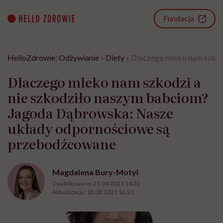
Go
to
Fundacja
content
HelloZdrowie: Odżywianie
›
Diety
›
Dlaczego mleko nam szkod
Dlaczego mleko nam szkodzi a
nie szkodziło naszym babciom?
Jagoda Dąbrowska: Nasze
układy odpornościowe są
przebodźcowane
Magdalena Bury-Motyl
Opublikowano:
21.04.2021 14:22
Aktualizacja:
18.08.2021 16:21