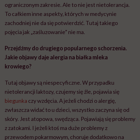
ograniczonym zakresie. Ale to nie jest nietolerancja.
To całkiem inne aspekty, których w medycynie
zachodniej nie da się potwierdzić. Tutaj takiego
pojęcia jak „zaśluzowanie” nie ma.
Przejdźmy do drugiego popularnego schorzenia.
Jakie objawy daje alergia na białka mleka
krowiego?
Tutaj objawy są niespecyficzne. W przypadku
nietolerancji laktozy, czujemy się źle, pojawia się
biegunka
czy wzdęcia. A jeżeli chodzi o alergię,
zwłaszcza widać to u dzieci, wszystko zaczyna się od
skóry. Jest atopowa, swędząca. Pojawiają się problemy
z zatokami. I jeżeli ktoś ma duże problemy z
przewodem pokarmowym, choruje dodatkowo na