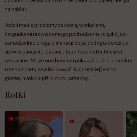
badaniu przeciwciał IGG 4, właśnie pod kątem alergii
na nabiał.
Jeżeli ma się problemy ze skórą, wzdęciami,
biegunkami niewiadomego pochodzenia i ciężko jest
samodzielnie drogą eliminacji dojść do tego, co dzieje
się w organizmie, badanie typu food detective jest
wskazane. Może ono bowiem pokazać, które produkty
trzeba z diety wyeliminować. Najczęściej jest to
gluten, mleko bądź
laktoza
, orzechy.
Rolki