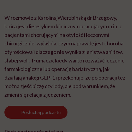
W rozmowie z Karoliną Wierzbińską dr Brzegowy,
która jest dietetykiem klinicznym pracującym m.in. z
pacjentami chorującymi na otyłość i leczonymi
chirurgicznie, wyjaśnia, czym naprawdę jest choroba
otyłościowa i dlaczego nie wynika z lenistwa ani tzw.
słabej woli. Tłumaczy, kiedy warto rozważyć leczenie
farmakologiczne lub operację bariatryczną, jak
działają analogi GLP-1 i przekonuje, że po operacji też
można zjeść pizzę czy lody, ale pod warunkiem, że
zmieni się relacja z jedzeniem.
Posłuchaj
podcastu
Posłuchaj nas również na: