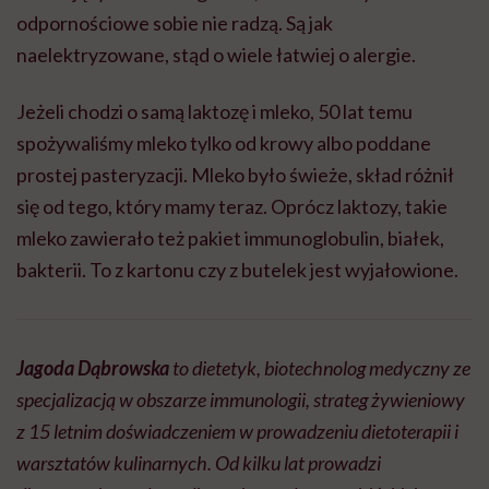
odpornościowe sobie nie radzą. Są jak
naelektryzowane, stąd o wiele łatwiej o alergie.
Jeżeli chodzi o samą laktozę i mleko, 50 lat temu
spożywaliśmy mleko tylko od krowy albo poddane
prostej pasteryzacji. Mleko było świeże, skład różnił
się od tego, który mamy teraz. Oprócz laktozy, takie
mleko zawierało też pakiet immunoglobulin, białek,
bakterii. To z kartonu czy z butelek jest wyjałowione.
Jagoda Dąbrowska
to dietetyk, biotechnolog medyczny ze
specjalizacją w obszarze immunologii, strateg żywieniowy
z 15 letnim doświadczeniem w prowadzeniu dietoterapii i
warsztatów kulinarnych. Od kilku lat prowadzi