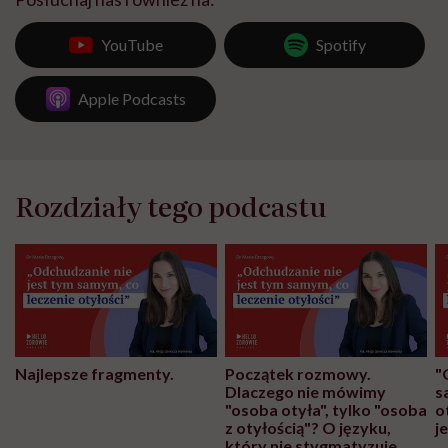
YouTube
Spotify
Apple Podcasts
Rozdziały tego podcastu
Najlepsze fragmenty.
Początek rozmowy.
"
Dlaczego nie mówimy
s
"osoba otyła", tylko "osoba
o
z otyłością"? O języku,
j
który nie stygmatyzuje.