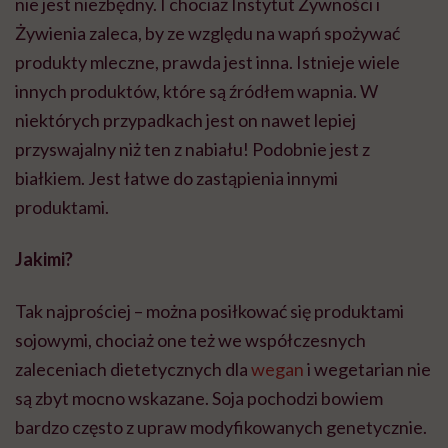
nie jest niezbędny. I chociaż Instytut Żywności i
Żywienia zaleca, by ze względu na wapń spożywać
produkty mleczne, prawda jest inna. Istnieje wiele
innych produktów, które są źródłem wapnia. W
niektórych przypadkach jest on nawet lepiej
przyswajalny niż ten z nabiału! Podobnie jest z
białkiem. Jest łatwe do zastąpienia innymi
produktami.
Jakimi?
Tak najprościej – można posiłkować się produktami
sojowymi, chociaż one też we współczesnych
zaleceniach dietetycznych dla
wegan
i wegetarian nie
są zbyt mocno wskazane. Soja pochodzi bowiem
bardzo często z upraw modyfikowanych genetycznie.