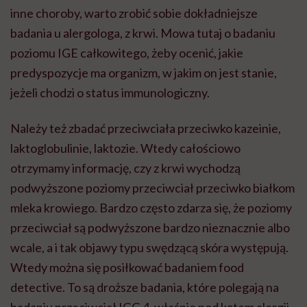
inne choroby, warto zrobić sobie dokładniejsze
badania u alergologa, z krwi. Mowa tutaj o badaniu
poziomu IGE całkowitego, żeby ocenić, jakie
predyspozycje ma organizm, w jakim on jest stanie,
jeżeli chodzi o status immunologiczny.
Należy też zbadać przeciwciała przeciwko kazeinie,
laktoglobulinie, laktozie. Wtedy całościowo
otrzymamy informację, czy z krwi wychodzą
podwyższone poziomy przeciwciał przeciwko białkom
mleka krowiego. Bardzo często zdarza się, że poziomy
przeciwciał są podwyższone bardzo nieznacznie albo
wcale, a i tak objawy typu swędzącą skóra występują.
Wtedy można się posiłkować badaniem food
detective. To są droższe badania, które polegają na