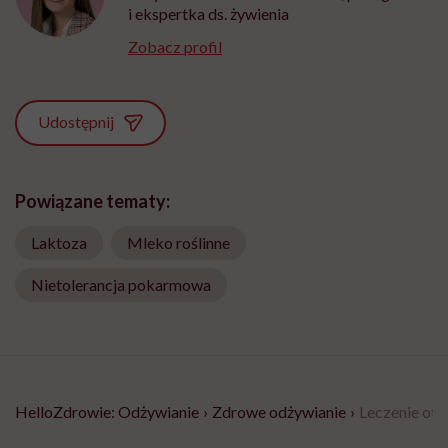
i ekspertka ds. żywienia
Zobacz profil
Udostępnij
Powiązane tematy:
Laktoza
Mleko roślinne
Nietolerancja pokarmowa
HelloZdrowie: Odżywianie
›
Zdrowe odżywianie
›
Leczenie oty