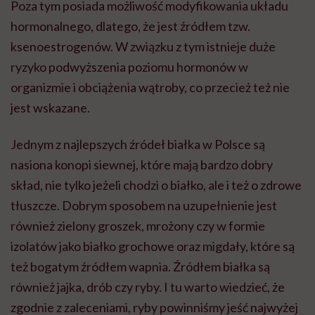
Poza tym posiada możliwość modyfikowania układu
hormonalnego, dlatego, że jest źródłem tzw.
ksenoestrogenów. W związku z tym istnieje duże
ryzyko podwyższenia poziomu hormonów w
organizmie i obciążenia wątroby, co przecież też nie
jest wskazane.
Jednym z najlepszych źródeł białka w Polsce są
nasiona konopi siewnej, które mają bardzo dobry
skład, nie tylko jeżeli chodzi o białko, ale i też o zdrowe
tłuszcze. Dobrym sposobem na uzupełnienie jest
również zielony groszek, mrożony czy w formie
izolatów jako białko grochowe oraz migdały, które są
też bogatym źródłem wapnia. Źródłem białka są
również jajka, drób czy ryby. I tu warto wiedzieć, że
zgodnie z zaleceniami, ryby powinniśmy jeść najwyżej