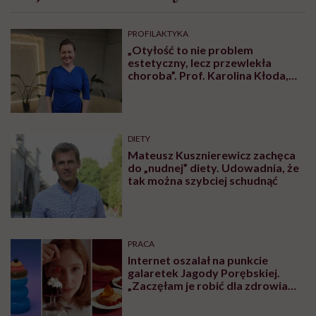
PROFILAKTYKA
„Otyłość to nie problem
estetyczny, lecz przewlekła
choroba”. Prof. Karolina Kłoda,
która mierzy się z tym
schorzeniem, mówi pacjentom: to
nie wasza wina
DIETY
Mateusz Kusznierewicz zachęca
do „nudnej” diety. Udowadnia, że
tak można szybciej schudnąć
PRACA
Internet oszalał na punkcie
galaretek Jagody Porębskiej.
„Zaczęłam je robić dla zdrowia
psychicznego”