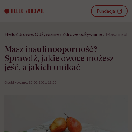
Go
to
Fundacja
content
HelloZdrowie: Odżywianie
›
Zdrowe odżywianie
›
Masz insulin
Masz insulinooporność?
Sprawdź, jakie owoce możesz
jeść, a jakich unikać
Opublikowano:
23.02.2021 12:55