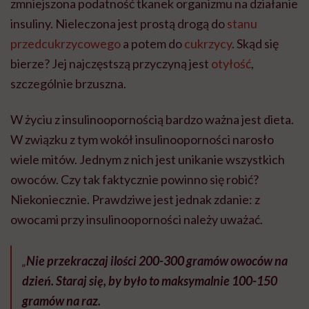
zmniejszona podatność tkanek organizmu na działanie
insuliny. Nieleczona jest prostą drogą do
stanu
przedcukrzycowego
a potem do
cukrzycy
. Skąd się
bierze? Jej najczęstszą przyczyną jest
otyłość
,
szczególnie brzuszna.
W życiu z insulinoopornością bardzo ważna jest dieta.
W związku z tym wokół insulinooporności narosło
wiele mitów. Jednym z nich jest unikanie wszystkich
owoców. Czy tak faktycznie powinno się robić?
Niekoniecznie. Prawdziwe jest jednak zdanie: z
owocami przy insulinooporności należy uważać.
„
Nie przekraczaj ilości 200-300 gramów owoców na
dzień. Staraj się, by było to maksymalnie 100-150
gramów na raz.