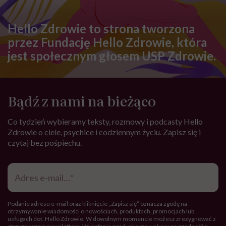
Hello Zdrowie to strona tworzona
przez Fundację Hello Zdrowie, która
jest społecznym głosem USP Zdrowie.
Bądź z nami na bieżąco
Co tydzień wybieramy teksty, rozmowy i podcasty Hello
Zdrowie o ciele, psychice i codziennym życiu. Zapisz się i
czytaj bez pośpiechu.
Adres
e-
mail
*
Podanie adresu e-mail oraz kliknięcie „Zapisz się” oznacza zgodę na
otrzymywanie wiadomości o nowościach, produktach, promocjach lub
usługach dot. Hello Zdrowie. W dowolnym momencie możesz zrezygnować z