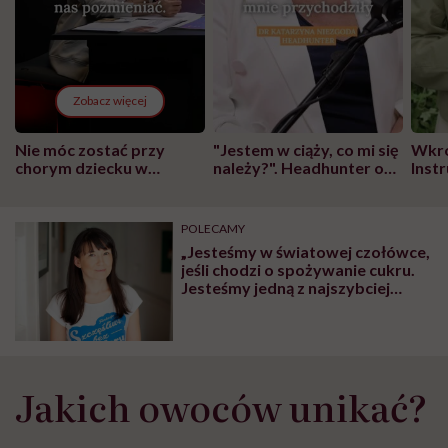
Zobacz więcej
Nie móc zostać przy
"Jestem w ciąży, co mi się
Wkró
chorym dziecku w
należy?". Headhunter o
Inst
szpitalu to tortura.
zmianie pokoleniowej u
atak
"Przeszkadzać w tym
kobiet w ciąży na rynku
wars
może chyba tylko
pracy
eksp
POLECAMY
głupota i brak
„Jesteśmy w światowej czołówce,
wyobraźni"
jeśli chodzi o spożywanie cukru.
Jesteśmy jedną z najszybciej
tyjących narodowości na
świecie!” – mówi Agnieszka
Wiśniewska
Jakich owoców unikać?