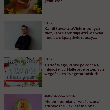
geniusza?
DIETY
Kamil Suwała: „Wiele modnych
diet, które trendują dziś w social
mediach, łączą dwie rzeczy:
eliminacje i udziwnienia”
DIETY
18 dań wege, które pokochają
mięsożercy. Najlepsze przepisy z
wegańskich i wegetariańskich
blogów
ZDROWE ODŻYWIANIE
Melon – odmiany i właściwości
zdrowotne. Jak jeść melona?