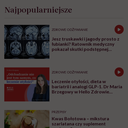
Najpopularniejsze
ZDROWE ODŻYWIANIE
Jesz truskawki i jagody prosto z
łubianki? Ratownik medyczny
pokazał skutki podstępnej
choroby niemytych owoców
ZDROWE ODŻYWIANIE
Leczenie otyłości, dieta w
bariatrii i analogi GLP-1. Dr Maria
Brzegowy w Hello Zdrowie
Podcasty
PRZEPISY
Kwas Bołotowa – mikstura
szarlatana czy suplement