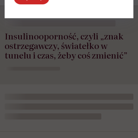
Insulinooporność, czyli „znak
ostrzegawczy, światełko w
tunelu i czas, żeby coś zmienić”