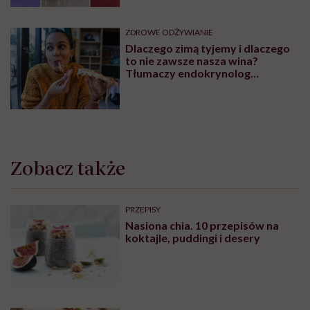
ZDROWE ODŻYWIANIE
Dlaczego zimą tyjemy i dlaczego
to nie zawsze nasza wina?
Tłumaczy endokrynolog
Agnieszka Szyman-Nurczyk
Zobacz także
PRZEPISY
Nasiona chia. 10 przepisów na
koktajle, puddingi i desery