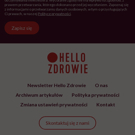
otrzymywania newslettera. Wycofanie zgody nie ma wpływu na zgodność z
prawem przetwarzania, którego dokonano przed jej wycofaniem. Zapoznaj się
z informacjami o przetwarzaniu danych osobowych, w tym o przysługujących
Ci prawach, w naszej
Polityce prywatności
.
Zapisz się
Newsletter Hello Zdrowie
O nas
Archiwum artykułów
Polityka prywatności
Zmiana ustawień prywatności
Kontakt
Skontaktuj się z nami