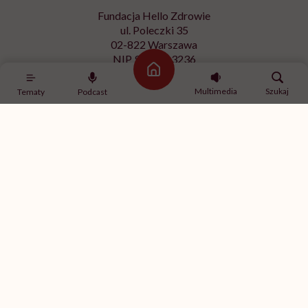
Fundacja Hello Zdrowie
ul. Poleczki 35
02-822 Warszawa
NIP 9512613236
Strona główna
Kontakt z redakcją
Multimedia
Szukaj
Tematy
Podcast
redakcja@hellozdrowie.pl
Dołącz do naszej społeczności
Właścicielem serwisu
HelloZdrowie
jest Fundacja należąca
do
USP Zdrowie sp. z o.o.
, które jest częścią
USP Group
.
Treści zawarte w serwisie HelloZdrowie mają charakter
informacyjno-edukacyjny. Jeśli potrzebujesz porady
odnośnie swojego stanu zdrowia, skonsultuj się z lekarzem
lub farmaceutą.