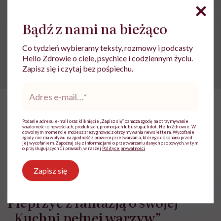
Bądź z nami na bieżąco
Powiązane tematy:
Co tydzień wybieramy teksty, rozmowy i podcasty
Dynia
Jesienne przepisy
warzywa
Hello Zdrowie o ciele, psychice i codziennym życiu.
Zapisz się i czytaj bez pośpiechu.
Adres
e-
mail
*
HelloZdrowie: Odżywianie
›
Lidia Bawolska: „Gotowanie jest c
Podanie adresu e-mail oraz kliknięcie „Zapisz się” oznacza zgodę na otrzymywanie
wiadomości o nowościach, produktach, promocjach lub usługach dot. Hello Zdrowie. W
dowolnym momencie możesz zrezygnować z otrzymywania newslettera. Wycofanie
Lidia Bawolska: „Gotowanie jest
zgody nie ma wpływu na zgodność z prawem przetwarzania, którego dokonano przed
jej wycofaniem. Zapoznaj się z informacjami o przetwarzaniu danych osobowych, w tym
o przysługujących Ci prawach, w naszej
Polityce prywatności
.
czynnością trochę intymną.
Przygotowując jedzenie, chcę
Zapisz się
poświęcić moje serce”. Autorka
Pieprzyć z fantazją o swojej
„Kuchni pełnej warzyw”