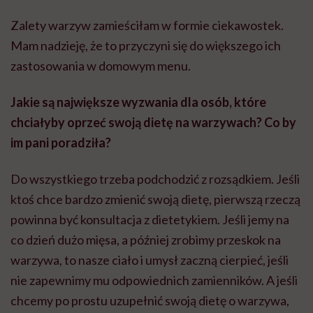
Zalety warzyw zamieściłam w formie ciekawostek.
Mam nadzieję, że to przyczyni się do większego ich
zastosowania w domowym menu.
Jakie są największe wyzwania dla osób, które
chciałyby oprzeć swoją dietę na warzywach? Co by
im pani poradziła?
Do wszystkiego trzeba podchodzić z rozsądkiem. Jeśli
ktoś chce bardzo zmienić swoją dietę, pierwszą rzeczą
powinna być konsultacja z dietetykiem. Jeśli jemy na
co dzień dużo mięsa, a później zrobimy przeskok na
warzywa, to nasze ciało i umysł zaczną cierpieć, jeśli
nie zapewnimy mu odpowiednich zamienników. A jeśli
chcemy po prostu uzupełnić swoją dietę o warzywa,