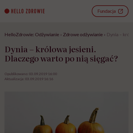
Go
to
Fundacja
content
HelloZdrowie: Odżywianie
›
Zdrowe odżywianie
›
Dynia – król
Dynia – królowa jesieni.
Dlaczego warto po nią sięgać?
Opublikowano:
03.09.2019 16:00
Aktualizacja:
03.09.2019 16:16