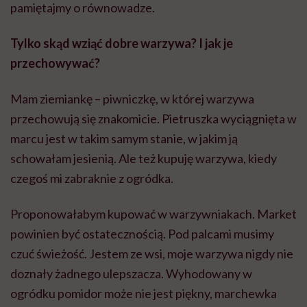
pamiętajmy o równowadze.
Tylko skąd wziąć dobre warzywa? I jak je
przechowywać?
Mam ziemiankę – piwniczkę, w której warzywa
przechowują się znakomicie. Pietruszka wyciągnięta w
marcu jest w takim samym stanie, w jakim ją
schowałam jesienią. Ale też kupuję warzywa, kiedy
czegoś mi zabraknie z ogródka.
Proponowałabym kupować w warzywniakach. Market
powinien być ostatecznością. Pod palcami musimy
czuć świeżość. Jestem ze wsi, moje warzywa nigdy nie
doznały żadnego ulepszacza. Wyhodowany w
ogródku pomidor może nie jest piękny, marchewka