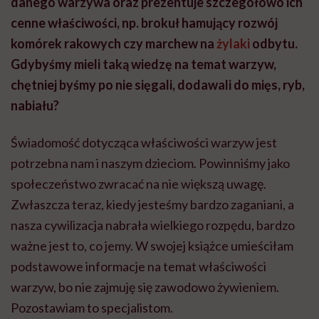
danego warzywa oraz prezentuje szczegółowo ich
cenne właściwości, np. brokuł hamujący rozwój
komórek rakowych czy marchew na
żylaki
odbytu.
Gdybyśmy mieli taką wiedzę na temat warzyw,
chętniej byśmy po nie sięgali, dodawali do mięs, ryb,
nabiału?
Świadomość dotycząca właściwości warzyw jest
potrzebna nam i naszym dzieciom. Powinniśmy jako
społeczeństwo zwracać na nie większą uwagę.
Zwłaszcza teraz, kiedy jesteśmy bardzo zaganiani, a
nasza cywilizacja nabrała wielkiego rozpędu, bardzo
ważne jest to, co jemy. W swojej książce umieściłam
podstawowe informacje na temat właściwości
warzyw, bo nie zajmuję się zawodowo żywieniem.
Pozostawiam to specjalistom.