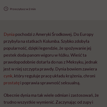
Przeczytasz w 2 min
Dynia
pochodzi z Ameryki Środkowej. Do Europy
przybyła na statkach Kolumba. Szybko zdobyła
popularność, dzięki legendzie, że spożywanie jej
pestek doda panom wigoru w łóżku. Wieść ta
prawdopodobnie dotarła do nas z Meksyku, jednak
jest w niej szczypta prawdy. Dynia bowiem zawiera
cynk
, który reguluje pracę układu krążenia, chroni
prostatę
i poprawia sprawność seksualną.
Obecnie dynia ma tak wiele odmian i zastosowań, że
trudno wszystkie wymienić. Zaczynając od zupy i