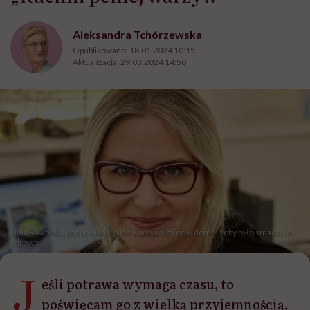
Aleksandra Tchórzewska
Opublikowano:
18.01.2024 10:15
Aktualizacja:
29.03.2024 14:50
Lidia Bawolska podpowiada, jakie warzywa mieć w domu, żeby było smacznie i
zdrowo
J
eśli potrawa wymaga czasu, to
poświęcam go z wielką przyjemnością,