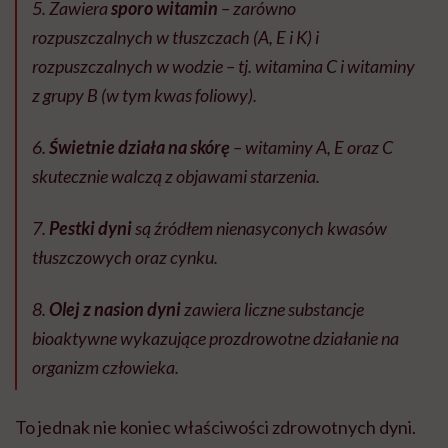
5. Zawiera
sporo witamin
– zarówno
rozpuszczalnych w tłuszczach (A, E i K) i
rozpuszczalnych w wodzie – tj. witamina C i witaminy
z grupy B (w tym kwas foliowy).
6.
Świetnie działa na skórę
– witaminy A, E oraz C
skutecznie walczą z objawami starzenia.
7.
Pestki dyni
są źródłem nienasyconych kwasów
tłuszczowych oraz cynku.
8.
Olej z nasion dyni
zawiera liczne substancje
bioaktywne wykazujące prozdrowotne działanie na
organizm człowieka.
To jednak nie koniec właściwości zdrowotnych dyni.