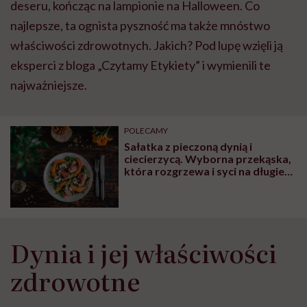
deseru, kończąc na lampionie na Halloween. Co
najlepsze, ta ognista pyszność ma także mnóstwo
właściwości zdrowotnych. Jakich? Pod lupę wzięli ją
eksperci z bloga „Czytamy Etykiety” i wymienili te
najważniejsze.
POLECAMY
Sałatka z pieczoną dynią i
ciecierzycą. Wyborna przekąska,
która rozgrzewa i syci na długie
godziny!
Dynia i jej właściwości
zdrowotne