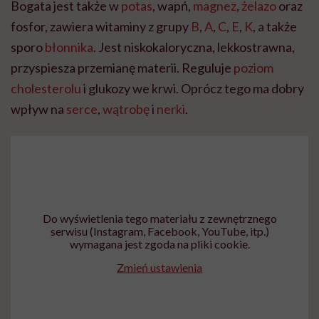
Bogata jest także w
potas
, wapń,
magnez
,
żelazo
oraz
fosfor, zawiera witaminy z grupy
B
,
A
,
C
,
E
,
K
, a także
sporo
błonnika
. Jest niskokaloryczna, lekkostrawna,
przyspiesza przemianę materii. Reguluje
poziom
cholesterolu
i glukozy we krwi. Oprócz tego ma dobry
wpływ na
serce
,
wątrobę
i
nerki
.
Do wyświetlenia tego materiału z zewnętrznego
serwisu (Instagram, Facebook, YouTube, itp.)
wymagana jest zgoda na pliki cookie.
Zmień ustawienia