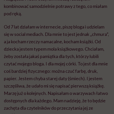
kombinować samodzielnie potrawy z tego, co miałam
pod ręką.
Od 7 lat działam w internecie, piszę bloga i udzielam
się w social mediach. Dla mnie to jest jednak „chmura”,
a ja kocham rzeczy namacalne, kocham książki. Od
dziecka jestem typem mola książkowego. Chciałam,
żeby została jakaś pamiątka dla tych, którzy lubili
czytać mojego bloga. I dla mojej córki. To jest dla mnie
coś bardziej fizycznego: można czuć farbę, druk,
papier. Jestem chyba starej daty (śmiech). I jestem
szczęśliwa, że udało mi się napisać pierwszą książkę.
Marzę już o kolejnych. Napisałam o warzywach łatwo
dostępnych dla każdego. Mam nadzieję, że to będzie
zachęta dla czytelników do przeczytania jej ze