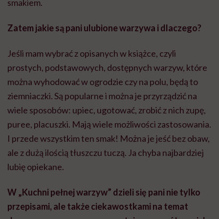
smakiem.
Zatem jakie są pani ulubione warzywa i dlaczego?
Jeśli mam wybrać z opisanych w książce, czyli
prostych, podstawowych, dostępnych warzyw, które
można wyhodować w ogrodzie czy na polu, będą to
ziemniaczki. Są popularne i można je przyrządzić na
wiele sposobów: upiec, ugotować, zrobić z nich zupę,
puree, placuszki. Mają wiele możliwości zastosowania.
I przede wszystkim ten smak! Można je jeść bez obaw,
ale z dużą ilością tłuszczu tuczą. Ja chyba najbardziej
lubię opiekane.
W „Kuchni pełnej warzyw” dzieli się pani nie tylko
przepisami, ale także ciekawostkami na temat