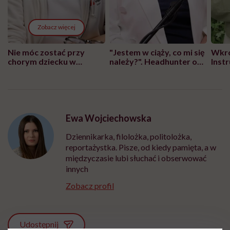
Zobacz więcej
Nie móc zostać przy
"Jestem w ciąży, co mi się
Wkró
chorym dziecku w
należy?". Headhunter o
Inst
szpitalu to tortura.
zmianie pokoleniowej u
atak
"Przeszkadzać w tym
kobiet w ciąży na rynku
wars
może chyba tylko
pracy
eksp
głupota i brak
wyobraźni"
Ewa Wojciechowska
Dziennikarka, filolożka, politolożka,
reportażystka. Pisze, od kiedy pamięta, a w
międzyczasie lubi słuchać i obserwować
innych
Zobacz profil
Udostępnij