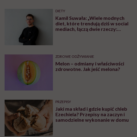
DIETY
Kamil Suwała: „Wiele modnych
diet, które trendują dziś w social
mediach, łączą dwie rzeczy:
eliminacje i udziwnienia”
ZDROWE ODŻYWIANIE
Melon – odmiany i właściwości
zdrowotne. Jak jeść melona?
PRZEPISY
Jaki ma skład i gdzie kupić chleb
Ezechiela? Przepisy na zaczyn i
samodzielne wykonanie w domu