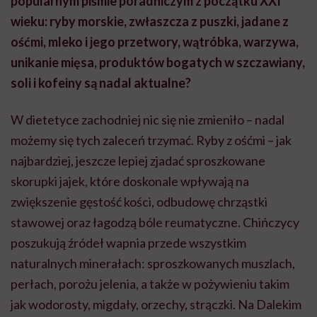
popularnym piśmie poradniczym z początku XXI
wieku: ryby morskie, zwłaszcza z puszki, jadane z
ośćmi, mleko i jego przetwory, wątróbka, warzywa,
unikanie mięsa, produktów bogatych w szczawiany,
soli i kofeiny są nadal aktualne?
W dietetyce zachodniej nic się nie zmieniło – nadal
możemy się tych zaleceń trzymać. Ryby z ośćmi – jak
najbardziej, jeszcze lepiej zjadać sproszkowane
skorupki jajek, które doskonale wpływają na
zwiększenie gęstość kości, odbudowę chrząstki
stawowej oraz łagodzą bóle reumatyczne. Chińczycy
poszukują źródeł wapnia przede wszystkim
naturalnych minerałach: sproszkowanych muszlach,
perłach, porożu jelenia, a także w pożywieniu takim
jak wodorosty, migdały, orzechy, strączki. Na Dalekim