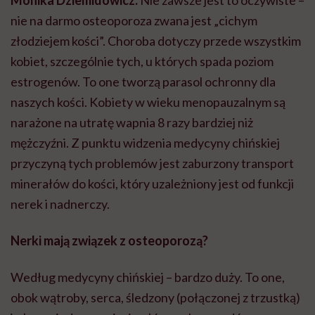
Monika Dziemidowicz:
Nie zawsze jest to oczywiste –
nie na darmo osteoporoza zwana jest „cichym
złodziejem kości”. Choroba dotyczy przede wszystkim
kobiet, szczególnie tych, u których spada poziom
estrogenów. To one tworzą parasol ochronny dla
naszych kości. Kobiety w wieku menopauzalnym są
narażone na utratę wapnia 8 razy bardziej niż
mężczyźni. Z punktu widzenia medycyny chińskiej
przyczyną tych problemów jest zaburzony transport
minerałów do kości, który uzależniony jest od funkcji
nerek i nadnerczy.
Nerki mają związek z osteoporozą?
Według medycyny chińskiej – bardzo duży. To one,
obok wątroby, serca, śledzony (połączonej z trzustką)