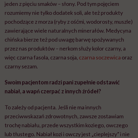
jeden z pięciu smaków – słony. Pod tym pojęciem
rozumiemy nie tylko dodatek soli, ale też produkty
pochodzące z morza (ryby z ośćmi, wodorosty, muszle)
zawierające wiele naturalnych minerałów. Medycyna
chińska bierze też pod uwagę barwę spożywanych
przez nas produktów – nerkom służy kolor czarny, a
więc czarna fasola, czarna soja,
czarna soczewica
oraz
czarny sezam.
Swoim pacjentom radzi pani zupełnie odstawić
nabiał, a wapń czerpać z innych źródeł?
To zależy od pacjenta. Jeśli nie ma innych
przeciwwskazań zdrowotnych, zawsze zostawiam
trochę nabiału, przede wszystkim koziego, owczego
lub tłustego. Nabiał kozi i owczy jest „cieplejszy” i nie