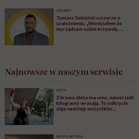
OBJAWY
Tomasz Sekielski szczerze o
uzależnieniu. „Wiedziałem że
wyrządzam sobie krzywdę.
Bałem się, że się już nie obudzę”
Najnowsze w naszym serwisie
DIETY
Zdrowa dieta ma sens, nawet jeśli
kilogramy wracają. To odkrycie
daje nadzieję wszystkim
walczącym z efektem jo-jo
PROFILAKTYKA