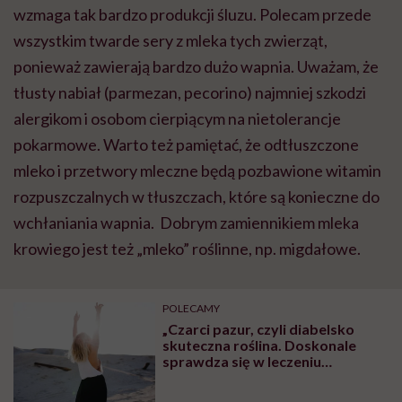
wzmaga tak bardzo produkcji śluzu. Polecam przede
wszystkim twarde sery z mleka tych zwierząt,
ponieważ zawierają bardzo dużo wapnia. Uważam, że
tłusty nabiał (parmezan, pecorino) najmniej szkodzi
alergikom i osobom cierpiącym na nietolerancje
pokarmowe. Warto też pamiętać, że odtłuszczone
mleko i przetwory mleczne będą pozbawione witamin
rozpuszczalnych w tłuszczach, które są konieczne do
wchłaniania wapnia. Dobrym zamiennikiem mleka
krowiego jest też „mleko” roślinne, np. migdałowe.
POLECAMY
„Czarci pazur, czyli diabelsko
skuteczna roślina. Doskonale
sprawdza się w leczeniu
kręgosłupa, uśmierza bóle mięśni
i kości” – mówi dietetyczka dr