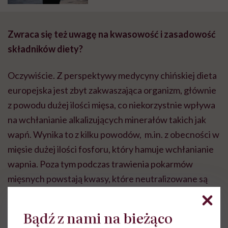
Grażyna Pająk
Zwraca się też uwagę na kwasowość i zasadowość
składników diety?
Oczywiście. Z perspektywy medycyny chińskiej dieta
europejska jest zbyt zakwaszająca organizm, głównie
z powodu dużej ilości mięsa, co niekorzystnie wpływa
na wchłanianie alkalizujących minerałów takich jak
wapń. Wynika to z kilku powodów, m.in. z obecności w
mięsie dużej ilości fosforu, który hamuje wchłanianie
wapnia. Poza tym podczas trawienia pokarmów
mięsnych powstają kwasy, które neutralizowane są
przez alkaliczne składniki mineralne, między innymi
wapń.
Bądź z nami na bieżąco