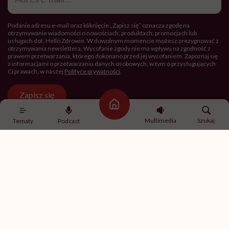
mail
*
Podanie adresu e-mail oraz kliknięcie „Zapisz się” oznacza zgodę na
otrzymywanie wiadomości o nowościach, produktach, promocjach lub
usługach dot. Hello Zdrowie. W dowolnym momencie możesz zrezygnować z
otrzymywania newslettera. Wycofanie zgody nie ma wpływu na zgodność z
prawem przetwarzania, którego dokonano przed jej wycofaniem. Zapoznaj się
z informacjami o przetwarzaniu danych osobowych, w tym o przysługujących
Ci prawach, w naszej
Polityce prywatności
.
Zapisz się
Strona główna
Multimedia
Szukaj
Tematy
Podcast
Newsletter Hello Zdrowie
O nas
Archiwum artykułów
Polityka prywatności
Zmiana ustawień prywatności
Kontakt