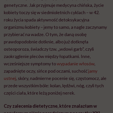
genetyczne. Jak przyjmuje medycyna chińska, życie
kobiety toczy się w siedmioletnich cyklach – w 42.
roku życia spada aktywność detoksykacyjna
organizmu kobiety – jemy to samo, a nagle zaczynamy
przybierać na wadze. O tym, że daną osobę
prawdopodobnie dotknie, albo już dotknęła
osteoporoza, świadczy tzw. „wdowi garb”, czyli
zaokrąglenie pleców między łopatkami. Inne,
wcześniejsze symptomy to
wypadanie włosów
,
zapadnięte oczy, sińce pod oczami, suchość
jamy
ustnej
, skóry, nadmierne pocenie się, częstomocz, ale
przede wszystkim bóle: kolan, lędźwi, nóg, czyli tych
części ciała, które leżą poniżej nerek.
Czy zalecenia dietetyczne, które znalazłam w