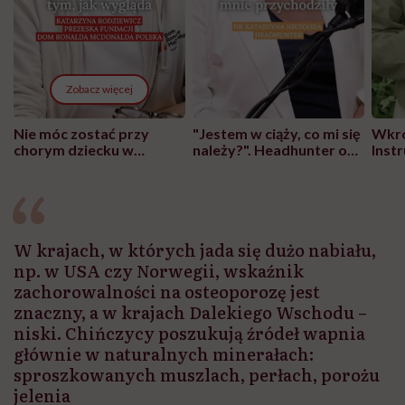
Zobacz więcej
Nie móc zostać przy
"Jestem w ciąży, co mi się
Wkró
chorym dziecku w
należy?". Headhunter o
Inst
szpitalu to tortura.
zmianie pokoleniowej u
atak
"Przeszkadzać w tym
kobiet w ciąży na rynku
wars
może chyba tylko
pracy
eksp
głupota i brak
wyobraźni"
W krajach, w których jada się dużo nabiału,
np. w USA czy Norwegii, wskaźnik
zachorowalności na osteoporozę jest
znaczny, a w krajach Dalekiego Wschodu –
niski. Chińczycy poszukują źródeł wapnia
głównie w naturalnych minerałach:
sproszkowanych muszlach, perłach, porożu
jelenia