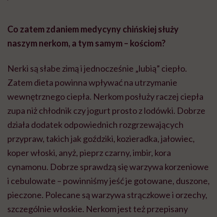
Co zatem zdaniem medycyny chińskiej służy
naszym nerkom, a tym samym – kościom?
Nerki są słabe zimą i jednocześnie „lubią” ciepło.
Zatem dieta powinna wpływać na utrzymanie
wewnętrznego ciepła. Nerkom posłuży raczej ciepła
zupa niż chłodnik czy jogurt prosto z lodówki. Dobrze
działa dodatek odpowiednich rozgrzewających
przypraw, takich jak goździki, kozieradka, jałowiec,
koper włoski, anyż, pieprz czarny, imbir, kora
cynamonu. Dobrze sprawdzą się warzywa korzeniowe
i cebulowate – powinniśmy jeść je gotowane, duszone,
pieczone. Polecane są warzywa strączkowe i orzechy,
szczególnie włoskie. Nerkom jest też przepisany