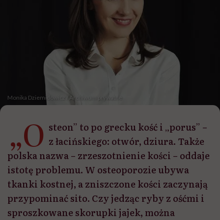
Monika Dziemidowicz / Archiwum prywatne
„O
steon” to po grecku kość i „porus” –
z łacińskiego: otwór, dziura. Także
polska nazwa – zrzeszotnienie kości – oddaje
istotę problemu. W osteoporozie ubywa
tkanki kostnej, a zniszczone kości zaczynają
przypominać sito. Czy jedząc ryby z ośćmi i
sproszkowane skorupki jajek, można