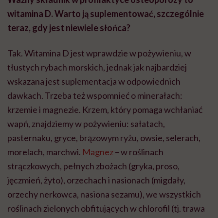
witamina D. Warto ją suplementować, szczególnie
teraz, gdy jest niewiele słońca?
Tak. Witamina D jest wprawdzie w pożywieniu, w
tłustych rybach morskich, jednak jak najbardziej
wskazana jest suplementacja w odpowiednich
dawkach. Trzeba też wspomnieć o minerałach:
krzemie i magnezie. Krzem, który pomaga wchłaniać
wapń, znajdziemy w pożywieniu: sałatach,
pasternaku, gryce, brązowym ryżu, owsie, selerach,
morelach, marchwi.
Magnez
– w roślinach
strączkowych, pełnych zbożach (gryka, proso,
jęczmień, żyto), orzechach i nasionach (migdały,
orzechy nerkowca, nasiona sezamu), we wszystkich
roślinach zielonych obfitujących w chlorofil (tj. trawa