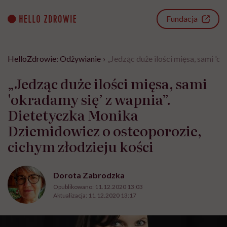
Go
to
Fundacja
content
HelloZdrowie: Odżywianie
›
„Jedząc duże ilości mięsa, sami '
„Jedząc duże ilości mięsa, sami
'okradamy się’ z wapnia”.
Dietetyczka Monika
Dziemidowicz o osteoporozie,
cichym złodzieju kości
Dorota Zabrodzka
Opublikowano:
11.12.2020 13:03
Aktualizacja:
11.12.2020 13:17