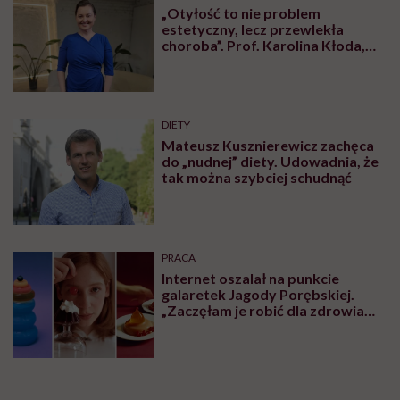
„Otyłość to nie problem
estetyczny, lecz przewlekła
choroba”. Prof. Karolina Kłoda,
która mierzy się z tym
schorzeniem, mówi pacjentom: to
nie wasza wina
DIETY
Mateusz Kusznierewicz zachęca
do „nudnej” diety. Udowadnia, że
tak można szybciej schudnąć
PRACA
Internet oszalał na punkcie
galaretek Jagody Porębskiej.
„Zaczęłam je robić dla zdrowia
psychicznego”