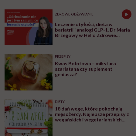
ZDROWE ODŻYWIANIE
Leczenie otyłości, dieta w
bariatrii i analogi GLP-1. Dr Maria
Brzegowy w Hello Zdrowie
Podcasty
PRZEPISY
Kwas Bołotowa – mikstura
szarlatana czy suplement
geniusza?
DIETY
18 dań wege, które pokochają
mięsożercy. Najlepsze przepisy z
wegańskich i wegetariańskich
blogów