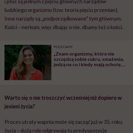
i płuc są jednym z pięciu głównych narządów
ludzkiego organizmu (tzw. teoria pięciu przemian).
Inne narządy są „podporządkowane” tym głównym.
Kości – nerkom, więc dbając o nie, dbamy też o kości.
POLECAMY
„Znam organizmy, które nie
szczędzą sobie cukru, smażenia,
jedzą na co i kiedy mają ochotę,
osiągają przy tym sukcesy i czują
się wspaniale. Pytanie tylko – do
kiedy?” – mówi Milena Nosek,
dietetyk tancerzy
Warto się o nie troszczyć wcześniej niż dopiero w
jesieni życia?
Proces utraty wapnia może się zacząć już w 35. roku
życia – dużą rolę odgrywają tu predyspozycje