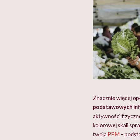
Znacznie więcej op
podstawowych info
aktywności fizyczne
kolorowej skali spra
twoja
PPM
– pods