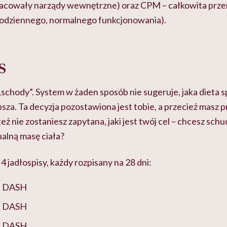
acowały narządy wewnętrzne) oraz CPM – całkowita przemi
codziennego, normalnego funkcjonowania).
s
 „schody”. System w żaden sposób nie sugeruje, jaka dieta
epsza. Ta decyzja pozostawiona jest tobie, a przecież masz p
eż nie zostaniesz zapytana, jaki jest twój cel – chcesz sch
alną masę ciała?
4 jadłospisy, każdy rozpisany na 28 dni:
al DASH
al DASH
al DASH