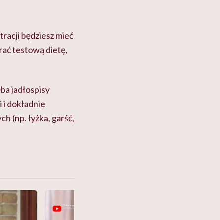
tracji będziesz mieć
rać testową dietę,
ba jadłospisy
i i dokładnie
h (np. łyżka, garść,