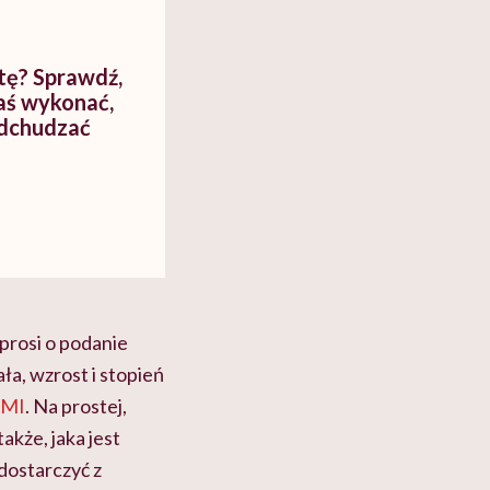
etę? Sprawdź,
aś wykonać,
odchudzać
prosi o podanie
ała, wzrost i stopień
MI
. Na prostej,
akże, jaka jest
 dostarczyć z