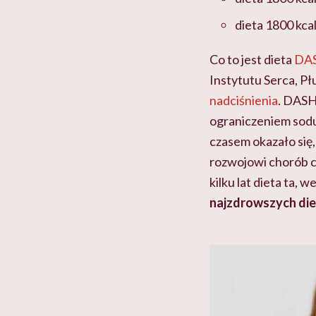
dieta 1800 kca
Co to jest dieta
DA
Instytutu Serca, P
nadciśnienia
. DASH
ograniczeniem sodu
czasem okazało się,
rozwojowi chorób c
kilku lat dieta ta,
najzdrowszych die