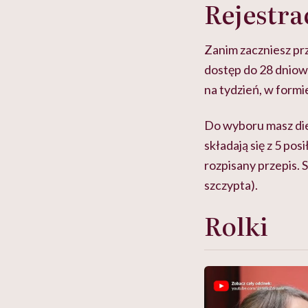
Rejestra
Zanim zaczniesz prz
dostęp do 28 dniowy
na tydzień, w formie
Do wyboru masz diet
składają się z 5 pos
rozpisany przepis. 
szczypta).
Rolki