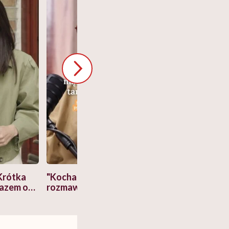
Krótka
"Kocham go, więc nie będę
Co się zmienia 
razem o
rozmawiać o pieniądzach".
lat? Dorota Sz
a nami
Ekspertka wyjaśnia,
"Człowiek myśla
cko-
dlaczego to błędne
swój organizm"
myślenie