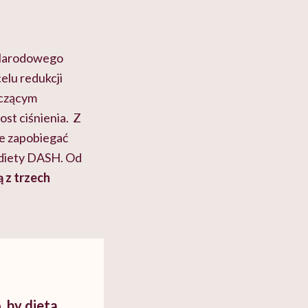
 Narodowego
elu redukcji
aczącym
st ciśnienia. Z
że zapobiegać
 diety DASH. Od
ą z trzech
, by dieta