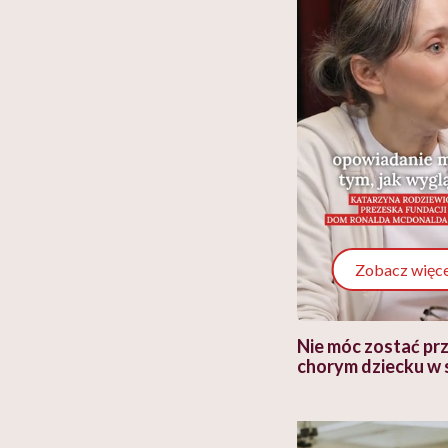
Zobacz więce
 i miał
Najlepsza dieta wydaje się
Nie móc zostać pr
 lekko
banalna, a może
chorym dziecku w 
ie”
zapobiegać nowotworom
to tortura. "Prze
w tym może chyba 
głupota i brak wyo