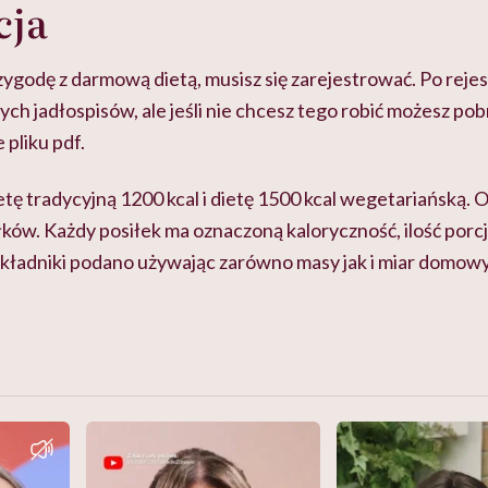
cja
ygodę z darmową dietą, musisz się zarejestrować. Po rejes
ch jadłospisów, ale jeśli nie chcesz tego robić możesz pob
 pliku pdf.
ę tradycyjną 1200 kcal i dietę 1500 kcal wegetariańską. O
iłków. Każdy posiłek ma oznaczoną kaloryczność, ilość porcj
Składniki podano używając zarówno masy jak i miar domowyc