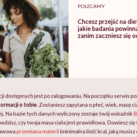
POLECAMY
Chcesz przejść na di
jakie badania powinn
zanim zaczniesz się 
cji dostępnych jest po zalogowaniu. Na początku serwis po
rmacji o tobie
. Zostaniesz zapytana o płeć, wiek, masę ci
j. Na bazie tych danych wyliczony zostaje twój wskaźnik
B
wdzisz, czy twoja masa ciała jest prawidłowa. Dowiesz się t
tawowa
przemiana materii
(minimalna ilość kcal, jaką musisz