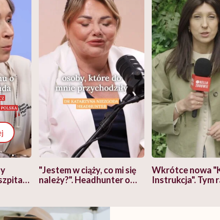
j
zy
"Jestem w ciąży, co mi się
Wkrótce nowa "
szpitalu
należy?". Headhunter o
Instrukcja". Tym 
szkadzać
zmianie pokoleniowej u
atakach paniki. Z
tylko
kobiet w ciąży na rynku
warsztat pacjen
braźni"
pracy
ekspercki