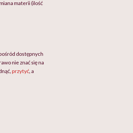
ana materii (ilość
 spośród dostępnych
rawo nie znać się na
udnąć,
przytyć
, a