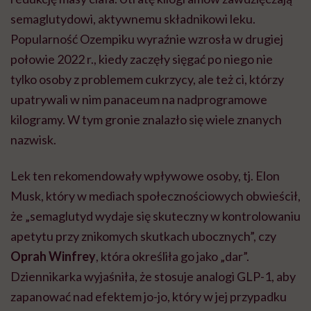
semaglutydowi, aktywnemu składnikowi leku.
Popularność Ozempiku wyraźnie wzrosła w drugiej
połowie 2022 r., kiedy zaczęły sięgać po niego nie
tylko osoby z problemem cukrzycy, ale też ci, którzy
upatrywali w nim panaceum na nadprogramowe
kilogramy. W tym gronie znalazło się wiele znanych
nazwisk.
Lek ten rekomendowały wpływowe osoby, tj. Elon
Musk, który w mediach społecznościowych obwieścił,
że „
semaglutyd
wydaje się
skuteczny w kontrolowaniu
apetytu przy znikomych skutkach ubocznych”, czy
Oprah Winfrey
, która określiła go jako „dar”.
Dziennikarka wyjaśniła, że ​​stosuje analogi
GLP
-1, aby
zapanować nad efektem jo-jo, który w jej przypadku