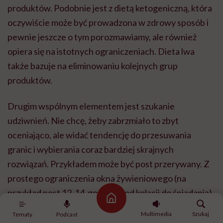
produktów. Podobnie jest z dietą ketogeniczną, która
oczywiście może być prowadzona w zdrowy sposób i
pewnie jeszcze o tym porozmawiamy, ale również
opiera się na istotnych ograniczeniach. Dieta lwa
także bazuje na eliminowaniu kolejnych grup
produktów.
Drugim wspólnym elementem jest szukanie
udziwnień. Nie chcę, żeby zabrzmiało to zbyt
oceniająco, ale widać tendencję do przesuwania
granic i wybierania coraz bardziej skrajnych
rozwiązań. Przykładem może być post przerywany. Z
prostego ograniczenia okna żywieniowego (na
przykład post 12-14-godzinny od kolacji do śniadania)
Strona główna
u części osób przechodzi on w posty trwające 20, 22
Multimedia
Szukaj
Tematy
Podcast
czy 24 godziny. Podobnie było z dietą carnivore, dla