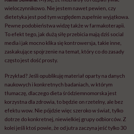
wieloczynnikowo. Nie jestem nawet pewien, czy
dietetyka jest pod tym względem zupełnie wyjątkowa.
Pewne podobieństwa widzę także w farmakoterapii.
To efekt tego, jak dużą siłę przebicia mają dziś social
media i jak mocno klika się kontrowersja, takie inne,
zaskakujące spojrzenie na temat, który co do zasady
często jest dość prosty.
Przykład? Jeśli opublikuję materiał oparty na danych
naukowych i konkretnych badaniach, w którym
tłumaczę, dlaczego dieta śródziemnomorska jest
korzystna dla zdrowia, to będzie on rzetelny, ale bez
efektu wow. Nie pójdzie więc szeroko w świat, tylko
dotrze do konkretnej, niewielkiej grupy odbiorców. Z
kolei jeśli ktoś powie, że od jutra zaczyna jeść tylko 30