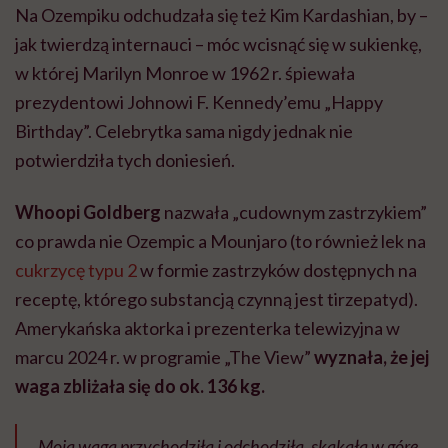
Na Ozempiku odchudzała się też Kim Kardashian, by –
jak twierdzą internauci – móc wcisnąć się w sukienkę,
w której Marilyn Monroe w 1962 r. śpiewała
prezydentowi Johnowi F. Kennedy’emu „Happy
Birthday”. C
elebrytka
sama nigdy jednak nie
potwierdziła tych doniesień.
Whoopi Goldberg
nazwała „cudownym zastrzykiem”
co prawda nie Ozempic a Mounjaro (to również lek na
cukrzycę typu 2
w formie zastrzyków dostępnych na
receptę, którego substancją czynną jest tirzepatyd).
Amerykańska aktorka i prezenterka telewizyjna w
marcu 2024 r. w programie „The View”
wyznała, że jej
waga zbliżała się do ok. 136 kg.
„Moja waga przychodziła i odchodziła, skakała w górę