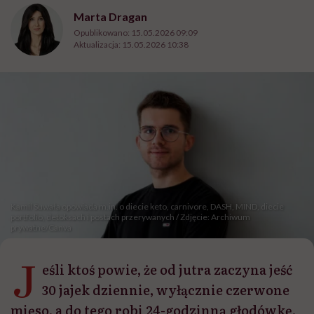
Marta Dragan
Opublikowano:
15.05.2026 09:09
Aktualizacja:
15.05.2026 10:38
Kamil Suwała opowiada m.in. o diecie keto, carnivore, DASH, MIND, diecie
portfolio, detoksach i postach przerywanych / Zdjęcie: Archiwum
prywatne/Canva
J
eśli ktoś powie, że od jutra zaczyna jeść
30 jajek dziennie, wyłącznie czerwone
mięso, a do tego robi 24-godzinną głodówkę,