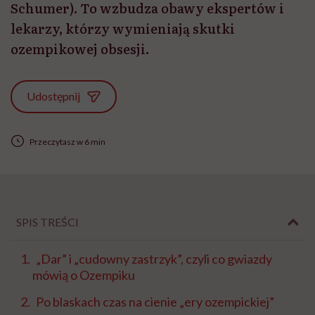
Schumer). To wzbudza obawy ekspertów i
lekarzy, którzy wymieniają skutki
ozempikowej obsesji.
Udostępnij
Przeczytasz w 6 min
SPIS TREŚCI
„Dar” i „cudowny zastrzyk”, czyli co gwiazdy
mówią o Ozempiku
Po blaskach czas na cienie „ery ozempickiej”