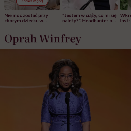
Zobacz więcej
Nie móc zostać przy
"Jestem w ciąży, co mi się
Wkró
chorym dziecku w
należy?". Headhunter o
Inst
szpitalu to tortura.
zmianie pokoleniowej u
atak
"Przeszkadzać w tym
kobiet w ciąży na rynku
wars
Oprah Winfrey
może chyba tylko
pracy
eksp
głupota i brak
wyobraźni"