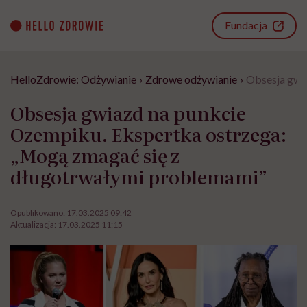
Go
to
Fundacja
content
HelloZdrowie: Odżywianie
›
Zdrowe odżywianie
›
Obsesja gwi
Obsesja gwiazd na punkcie
Ozempiku. Ekspertka ostrzega:
„Mogą zmagać się z
długotrwałymi problemami”
Opublikowano:
17.03.2025 09:42
Aktualizacja:
17.03.2025 11:15