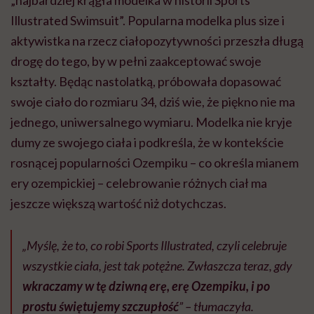
„najbardziej krągła modelka w historii Sports
Illustrated Swimsuit”. Popularna modelka plus size i
aktywistka na rzecz ciałopozytywności przeszła długą
drogę do tego, by w pełni zaakceptować swoje
kształty. Będąc nastolatką, próbowała dopasować
swoje ciało do rozmiaru 34, dziś wie, że piękno nie ma
jednego, uniwersalnego wymiaru. Modelka
nie kryje
dumy ze swojego ciała i podkreśla, że w kontekście
rosnącej popularności Ozempiku – co określa mianem
ery ozempickiej – celebrowanie różnych ciał ma
jeszcze większą wartość niż dotychczas.
„Myślę, że to, co robi Sports Illustrated, czyli celebruje
wszystkie ciała, jest tak potężne. Zwłaszcza teraz, gdy
wkraczamy w tę dziwną erę, erę Ozempiku, i po
prostu świętujemy szczupłość
” – tłumaczyła.