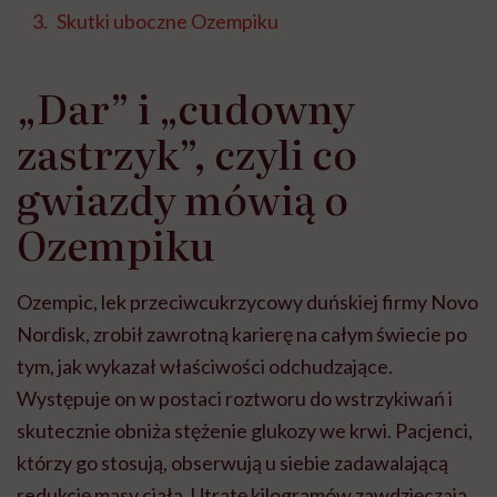
Skutki uboczne Ozempiku
„Dar” i „cudowny
zastrzyk”, czyli co
gwiazdy mówią o
Ozempiku
Ozempic, lek przeciwcukrzycowy duńskiej firmy Novo
Nordisk, zrobił zawrotną karierę na całym świecie po
tym, jak wykazał właściwości odchudzające.
Występuje on w postaci roztworu do wstrzykiwań i
skutecznie obniża stężenie glukozy we krwi. Pacjenci,
którzy go stosują, obserwują u siebie zadawalającą
redukcję masy ciała. Utratę kilogramów zawdzięczają