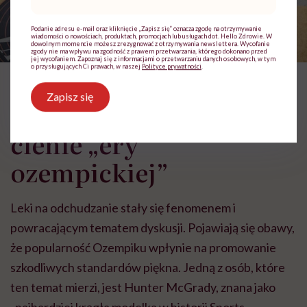
mail
*
Podanie adresu e-mail oraz kliknięcie „Zapisz się” oznacza zgodę na otrzymywanie
wiadomości o nowościach, produktach, promocjach lub usługach dot. Hello Zdrowie. W
dowolnym momencie możesz zrezygnować z otrzymywania newslettera. Wycofanie
zgody nie ma wpływu na zgodność z prawem przetwarzania, którego dokonano przed
jej wycofaniem. Zapoznaj się z informacjami o przetwarzaniu danych osobowych, w tym
o przysługujących Ci prawach, w naszej
Polityce prywatności
.
Demi Moore, 2025 r. / Zdjęcie: Lionel Hahn/Getty Images
Zapisz się
Po blaskach czas na
cienie „ery
ozempickiej”
Leki na odchudzanie stały się
fenomenem i
powracającym tematem dyskusji. Pojawiają się obawy
,
że popularność Ozempiku wpłynie na promowanie
szkodliwych standardów piękna. Jedną z osób, które
ten temat mierzi, jest
Hunter McGrady, znana jako