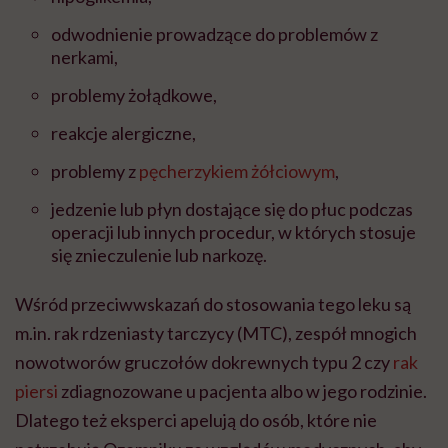
odwodnienie prowadzące do problemów z
nerkami,
problemy żołądkowe,
reakcje alergiczne,
problemy z
pęcherzykiem żółciowym
,
jedzenie lub płyn dostające się do płuc podczas
operacji lub innych procedur, w których stosuje
się znieczulenie lub narkozę.
Wśród przeciwwskazań do stosowania tego leku są
m.in. rak rdzeniasty tarczycy (MTC), zespół mnogich
nowotworów gruczołów dokrewnych typu 2 czy
rak
piersi
zdiagnozowane u pacjenta albo w jego rodzinie.
Dlatego też eksperci apelują do osób, które nie