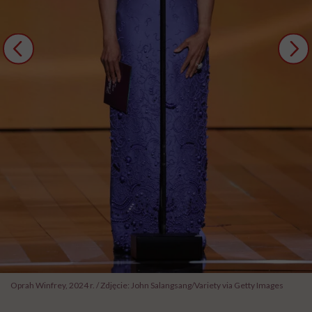
Oprah Winfrey, 2024 r. / Zdjęcie: John Salangsang/Variety via Getty Images