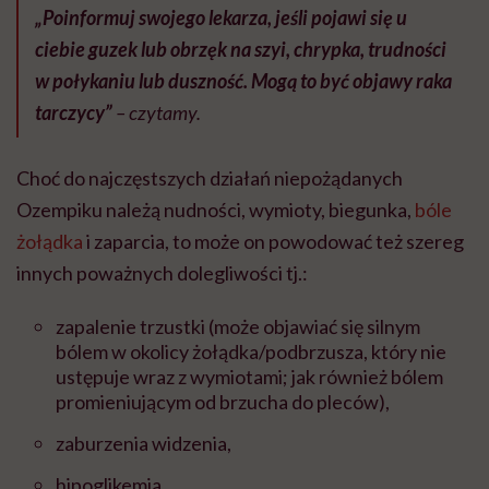
„Poinformuj swojego lekarza, jeśli pojawi się u
ciebie guzek lub obrzęk na szyi, chrypka, trudności
w połykaniu lub duszność. Mogą to być objawy raka
tarczycy”
– czytamy.
Choć do najczęstszych działań niepożądanych
Ozempiku należą nudności, wymioty, biegunka,
bóle
żołądka
i zaparcia, to może on powodować też szereg
innych poważnych dolegliwości tj.:
zapalenie trzustki (może objawiać się silnym
bólem w okolicy żołądka/podbrzusza, który nie
ustępuje wraz z wymiotami; jak również bólem
promieniującym od brzucha do pleców),
zaburzenia widzenia,
hipoglikemia,