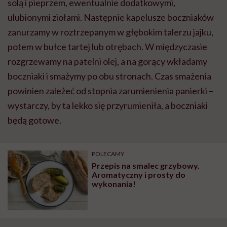
solą i pieprzem, ewentualnie dodatkowymi,
ulubionymi ziołami. Następnie kapelusze boczniaków
zanurzamy w roztrzepanym w głębokim talerzu jajku,
potem w bułce tartej lub otrębach. W międzyczasie
rozgrzewamy na patelni olej, a na gorący wkładamy
boczniaki i smażymy po obu stronach. Czas smażenia
powinien zależeć od stopnia zarumienienia panierki –
wystarczy, by ta lekko się przyrumieniła, a boczniaki
będą gotowe.
POLECAMY
Przepis na smalec grzybowy.
Aromatyczny i prosty do
wykonania!