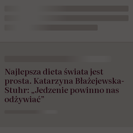
HelloZdrowie: Odżywianie
›
Zdrowe odżywianie
›
Najlepsza di
Najlepsza dieta świata jest
prosta. Katarzyna Błażejewska-
Stuhr: „Jedzenie powinno nas
odżywiać”
Opublikowano:
14.04.2025 12:00
Aktualizacja:
02.07.2026 13:33