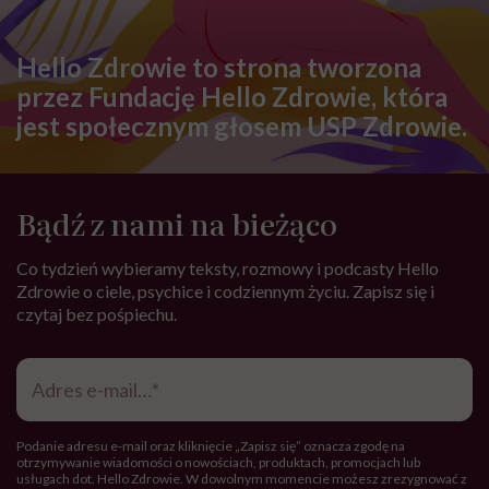
DIETY
Kamil Suwała: „Wiele modnych
diet, które trendują dziś w social
mediach, łączą dwie rzeczy:
eliminacje i udziwnienia”
ZDROWE ODŻYWIANIE
Melon – odmiany i właściwości
zdrowotne. Jak jeść melona?
PRZEPISY
Jaki ma skład i gdzie kupić chleb
Ezechiela? Przepisy na zaczyn i
samodzielne wykonanie w domu