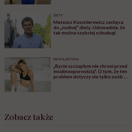
Karolina Wierzbińska
Redaktorka naczelna #Wykładowczyni
#Aktywistka. Sprawia, że pewne rzeczy się
inicjują, łączy ludzi i projekty, kocha
procesy i sprawdzanie, co fantastycznego
może się czaić za rogiem
Zobacz profil
Udostępnij
Powiązane tematy:
Ciało
Jedzenie
Zaburzenia odżywiania
Zdrowe odżywianie