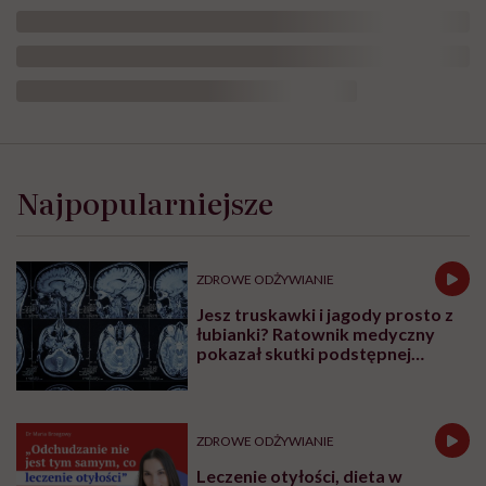
Ten odcinek to nie kolejna lista porad
dietetycznych, ale szczera rozmowa o relacji
z jedzeniem i ciałem. Taka, która może
naprawdę coś zmienić w naszych głowach.
Katarzyna Błażejewska-Stuhr, dietetyczka
kliniczna i psychodietetyczka, autorka