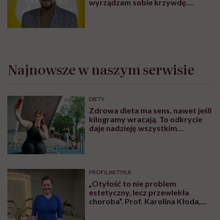
W rozmowie z Karoliną Wierzbińską tłumaczy, skąd się
bierze niezdrowa relacja z jedzeniem. Wyjaśnia,
dlaczego warto czasem po prostu poczuć głód i mówi
o postrzeganiu jedzenia jako kary, pocieszenia i
nagrody. Gościni Hello Zdrowie Podcasty krótko
odnosi się też do kwestii tego, czy bardziej
powinniśmy się bać mąki ze świerszczy, czy może
jednak… parówek.