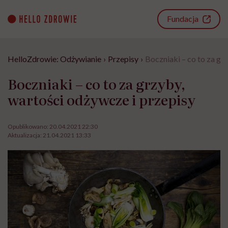
Go
to
Fundacja
content
HelloZdrowie: Odżywianie
›
Przepisy
›
Boczniaki – co to za gr
Boczniaki – co to za grzyby,
wartości odżywcze i przepisy
Opublikowano:
20.04.2021 22:30
Aktualizacja:
21.04.2021 13:33