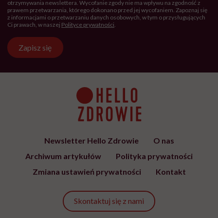
OBJAWY
Tomasz Sekielski szczerze o
uzależnieniu. „Wiedziałem że
wyrządzam sobie krzywdę.
Bałem się, że się już nie obudzę”
Najnowsze w naszym serwisie
DIETY
Zdrowa dieta ma sens, nawet jeśli
kilogramy wracają. To odkrycie
daje nadzieję wszystkim
walczącym z efektem jo-jo
PROFILAKTYKA