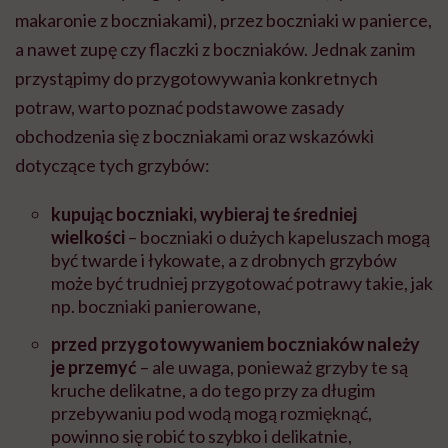
makaronie z boczniakami), przez boczniaki w panierce,
a nawet zupę czy flaczki z boczniaków. Jednak zanim
przystąpimy do przygotowywania konkretnych
potraw, warto poznać podstawowe zasady
obchodzenia się z boczniakami oraz wskazówki
dotyczące tych grzybów:
kupując boczniaki, wybieraj te średniej
wielkości
– boczniaki o dużych kapeluszach mogą
być twarde i łykowate, a z drobnych grzybów
może być trudniej przygotować potrawy takie, jak
np. boczniaki panierowane,
przed przygotowywaniem boczniaków należy
je przemyć
– ale uwaga, ponieważ grzyby te są
kruche delikatne, a do tego przy za długim
przebywaniu pod wodą mogą rozmięknąć,
powinno się robić to szybko i delikatnie,