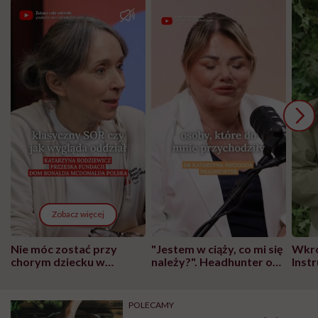
Zobacz więcej
Nie móc zostać przy
"Jestem w ciąży, co mi się
Wkró
chorym dziecku w
należy?". Headhunter o
Inst
szpitalu to tortura.
zmianie pokoleniowej u
atak
"Przeszkadzać w tym
kobiet w ciąży na rynku
wars
może chyba tylko
pracy
eksp
POLECAMY
głupota i brak