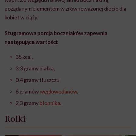
pożądanym elementem w zrównoważonej diecie dla
kobiet w ciąży.
Stugramowa porcja boczniaków zapewnia
następujące wartości:
35 kcal,
3,3 gramy białka,
0,4 gramy tłuszczu,
6 gramów
węglowodanów
,
2,3 gramy
błonnika
.
Rolki