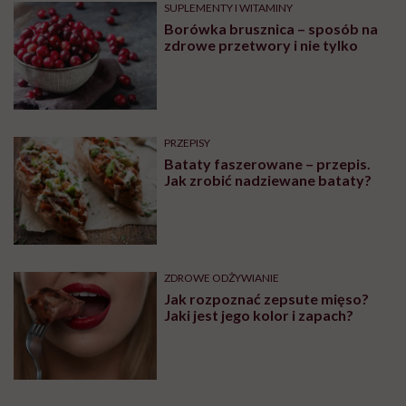
Treści zawarte w serwisie mają wyłącznie
i
charakter informacyjny i nie stanowią porady
lekarskiej. Pamiętaj, że w przypadku
problemów ze zdrowiem należy bezwzględnie
skonsultować się z lekarzem.
Najpopularniejsze
ZDROWE ODŻYWIANIE
Jesz truskawki i jagody prosto z
łubianki? Ratownik medyczny
pokazał skutki podstępnej
choroby niemytych owoców