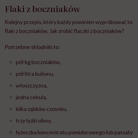
Flaki z boczniaków
Kolejny przepis, który każdy powinien wypróbować to
flaki z boczniaków. Jak zrobić flaczki z boczniaków?
Potrzebne składniki to:
pół kg boczniaków,
pół litra bulionu,
włoszczyzna,
jedna cebula,
kilka ząbków czosnku,
trzy łyżki oliwy,
łyżeczka koncentratu pomidorowego lub passaty