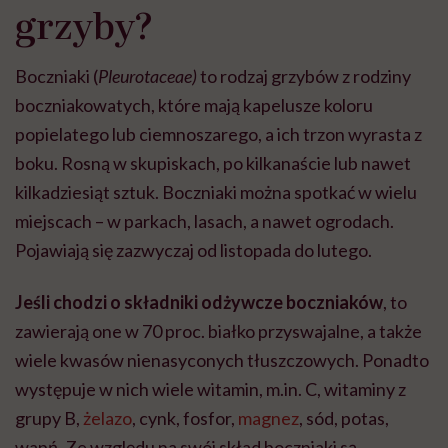
grzyby?
Boczniaki (
Pleurotaceae)
to rodzaj grzybów z rodziny
boczniakowatych, które mają kapelusze koloru
popielatego lub ciemnoszarego, a ich trzon wyrasta z
boku. Rosną w skupiskach, po kilkanaście lub nawet
kilkadziesiąt sztuk. Boczniaki można spotkać w wielu
miejscach – w parkach, lasach, a nawet ogrodach.
Pojawiają się zazwyczaj od listopada do lutego.
Jeśli chodzi o składniki odżywcze boczniaków
, to
zawierają one w 70 proc. białko przyswajalne, a także
wiele kwasów nienasyconych tłuszczowych. Ponadto
występuje w nich wiele witamin, m.in. C, witaminy z
grupy B,
żelazo
, cynk, fosfor,
magnez
, sód, potas,
wapń. Ze względu na swój skład boczniaki są