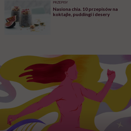
ZDROWE ODŻYWIANIE
Leczenie otyłości, dieta w
bariatrii i analogi GLP-1. Dr Maria
Brzegowy w Hello Zdrowie
Podcasty
PRZEPISY
Kwas Bołotowa – mikstura
szarlatana czy suplement
geniusza?
DIETY
18 dań wege, które pokochają
mięsożercy. Najlepsze przepisy z
wegańskich i wegetariańskich
blogów