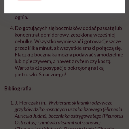
cebulkę, a na koniec dodać przeciśnięty przez
praskę czosnek, krótko podsmażyć i odstawić z
ognia.
Do gotujących się boczniaków dodać passatę lub
koncentrat pomidorowy, zeszkloną wcześniej
cebulkę. Wszystko wymieszać i gotować jeszcze
przez kilka minut, aż wszystkie smaki połączą się.
Flaczki z boczniaka można podawać samodzielnie
lub z pieczywem, a nawet z ryżem czy kaszą.
Warto także posypać je pokrojoną natką
pietruszki. Smacznego!
Bibliografia:
J. Florczak i in.,
Wybierane składniki odżywcze
grzybów dziko rosnących uszaka bzowego (Hirneola
Auricula Judae), boczniaka ostrygowatego (Pleurotus
Ostreatus) i zimówki aksamitnotrzonowej
(Flammulina Velutipes
), Bromatologia i Chemia