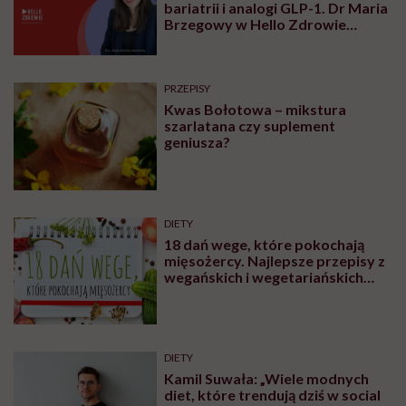
książki „Poradnik pozytywnego jedzenia.
Jak karmić się z miłością?” przekonuje, że
często „zapominamy o podstawowej,
pierwotnej funkcji jedzenia, jaką jest to, że
ono powinno nas odżywiać”.
Udostępnij
Posłuchaj
Wysłuchasz w 66 min
Posłuchaj
podcastu