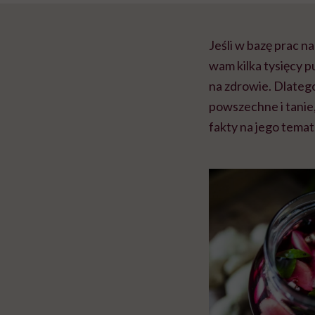
Jeśli w bazę prac n
wam kilka tysięcy 
na zdrowie. Dlatego
powszechne i tanie
fakty na jego temat