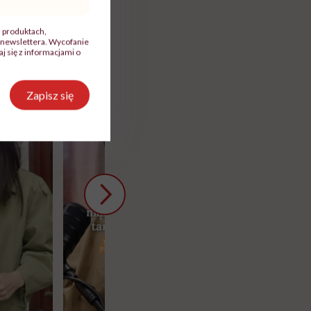
, produktach,
newslettera. Wycofanie
 się z informacjami o
Zapisz się