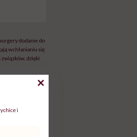
mburgery dodanie do
gają wchłanianiu się
 związków, dzięki
jcie go codziennie po
y eksperci z Queen
ju zmniejsza
i efekt to zasługa
ychice i
ak
kapusta, sałata i