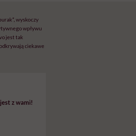
„burak”, wyskoczy
pozytywnego wpływu
o jest tak
ż odkrywają ciekawe
 jest z wami!