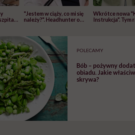
zy
"Jestem w ciąży, co mi się
Wkrótce nowa "
szpitalu
należy?". Headhunter o
Instrukcja". Tym 
szkadzać
zmianie pokoleniowej u
atakach paniki. Z
tylko
kobiet w ciąży na rynku
warsztat pacjen
braźni"
pracy
ekspercki
POLECAMY
Bób – pożywny doda
obiadu. Jakie właściw
skrywa?