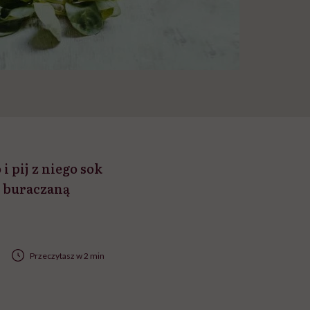
i pij z niego sok
z buraczaną
Przeczytasz w 2 min