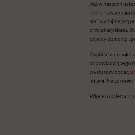
Już w naszych usta
które rozszerzają n
ale i wydajniejszą 
przy okazji tlenu. 
objawy demencji, 
Osobiście do soku 
odpowiadającego mi 
wystarczy dodać
ja
litrami. Na zdrowie!
Więcej o zaletach 