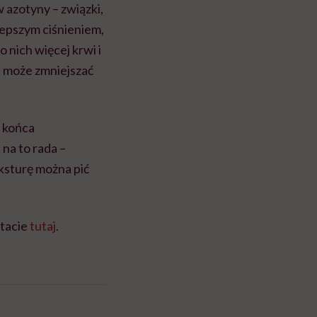
 azotyny – związki,
lepszym ciśnieniem,
o nich więcej krwi i
a może zmniejszać
o końca
na to rada –
ksturę można pić
ytacie
tutaj
.