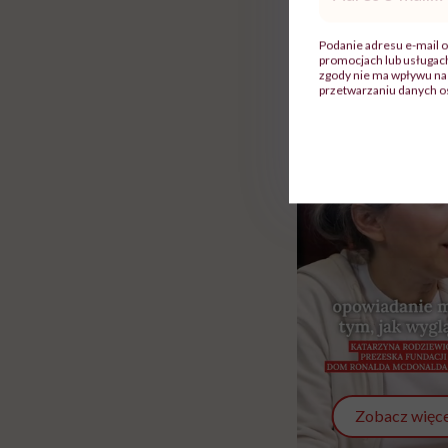
mail
*
Rolki
Podanie adresu e-mail o
promocjach lub usługa
zgody nie ma wpływu na 
przetwarzaniu danych o
Zobacz więce