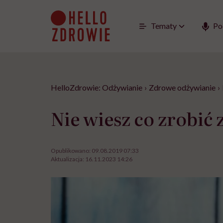
Go
to
content
Tematy
Po
HelloZdrowie: Odżywianie
›
Zdrowe odżywianie
›
Nie wiesz co zrobić
Opublikowano:
09.08.2019 07:33
Aktualizacja:
16.11.2023 14:26