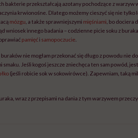
ch bakterie przekształcają azotany pochodzące z warzyw w
aczynia krwionośne. Dlatego możemy cieszyć się nie tylko 
pracą
mózgu
, a także sprawniejszymi
mięśniami
, bo dociera d
Stąd wniosek innego badania – codzienne picie soku z burak
poprawiać
pamięć
i
samopoczucie
.
z buraków nie mogłam przekonać się długo z powodu nie d
smaku. Jeśli kogoś jeszcze zniechęca ten sam powód, jest 
błko
(jeśli robicie sok w sokowirówce). Zapewniam, taką mi
buraka, wraz z przepisami na dania z tym warzywem przecz