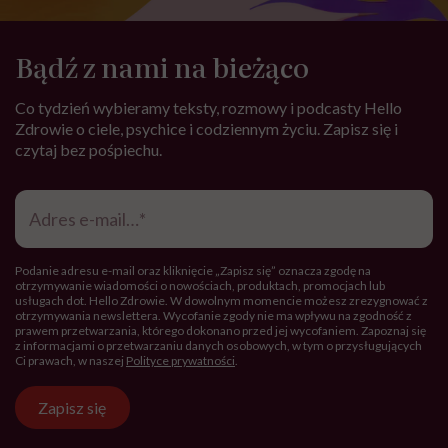
Bądź z nami na bieżąco
Co tydzień wybieramy teksty, rozmowy i podcasty Hello
Zdrowie o ciele, psychice i codziennym życiu. Zapisz się i
czytaj bez pośpiechu.
Adres
e-
mail
*
Podanie adresu e-mail oraz kliknięcie „Zapisz się” oznacza zgodę na
otrzymywanie wiadomości o nowościach, produktach, promocjach lub
usługach dot. Hello Zdrowie. W dowolnym momencie możesz zrezygnować z
otrzymywania newslettera. Wycofanie zgody nie ma wpływu na zgodność z
prawem przetwarzania, którego dokonano przed jej wycofaniem. Zapoznaj się
z informacjami o przetwarzaniu danych osobowych, w tym o przysługujących
Ci prawach, w naszej
Polityce prywatności
.
Zapisz się