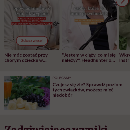
Zobacz więcej
Nie móc zostać przy
"Jestem w ciąży, co mi się
Wkró
chorym dziecku w
należy?". Headhunter o
Inst
szpitalu to tortura.
zmianie pokoleniowej u
atak
"Przeszkadzać w tym
kobiet w ciąży na rynku
wars
może chyba tylko
pracy
eksp
POLECAMY
głupota i brak
Czujesz się źle? Sprawdź poziom
wyobraźni"
tych związków, możesz mieć
niedobór
Zadziwiające wyniki