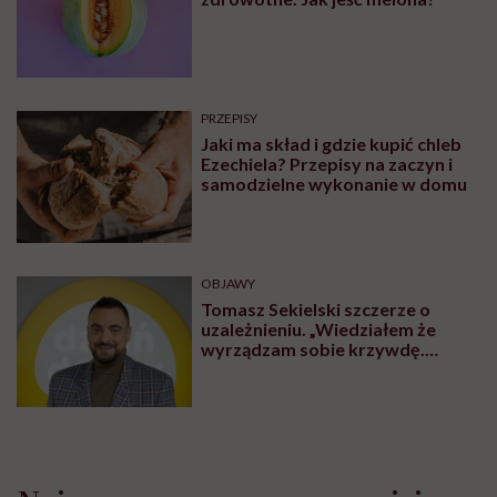
PRZEPISY
Jaki ma skład i gdzie kupić chleb
Ezechiela? Przepisy na zaczyn i
samodzielne wykonanie w domu
OBJAWY
Tomasz Sekielski szczerze o
uzależnieniu. „Wiedziałem że
wyrządzam sobie krzywdę.
Bałem się, że się już nie obudzę”