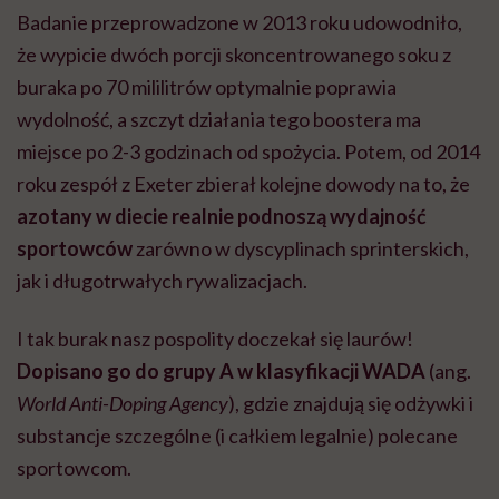
Badanie przeprowadzone w 2013 roku udowodniło,
że wypicie dwóch porcji skoncentrowanego soku z
buraka po 70 mililitrów optymalnie poprawia
wydolność, a szczyt działania tego boostera ma
miejsce po 2-3 godzinach od spożycia. Potem, od 2014
roku zespół z Exeter zbierał kolejne dowody na to, że
azotany w diecie realnie podnoszą wydajność
sportowców
zarówno w dyscyplinach sprinterskich,
jak i długotrwałych rywalizacjach.
I tak burak nasz pospolity doczekał się laurów!
Dopisano go do grupy A w klasyfikacji WADA
(ang.
World Anti-Doping Agency
), gdzie znajdują się odżywki i
substancje szczególne (i całkiem legalnie) polecane
sportowcom.