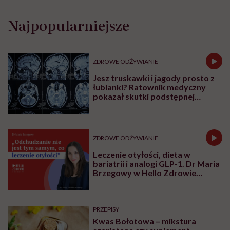
Najpopularniejsze
ZDROWE ODŻYWIANIE
Jesz truskawki i jagody prosto z
łubianki? Ratownik medyczny
pokazał skutki podstępnej
choroby niemytych owoców
ZDROWE ODŻYWIANIE
Leczenie otyłości, dieta w
bariatrii i analogi GLP-1. Dr Maria
Brzegowy w Hello Zdrowie
Podcasty
PRZEPISY
Kwas Bołotowa – mikstura