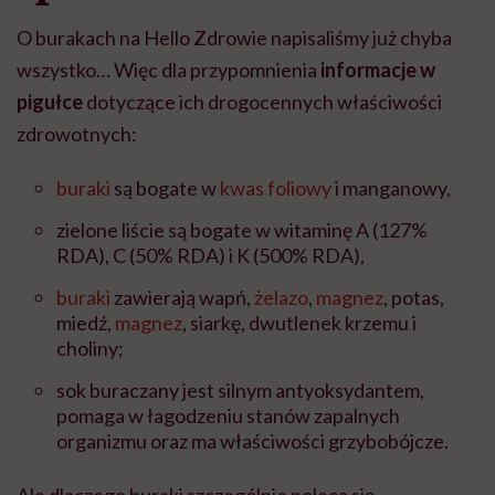
O burakach na Hello Zdrowie napisaliśmy już chyba
wszystko… Więc dla przypomnienia
informacje w
pigułce
dotyczące ich drogocennych właściwości
zdrowotnych:
buraki
są bogate w
kwas foliowy
i manganowy,
zielone liście są bogate w witaminę A (127%
RDA), C (50% RDA) i K (500% RDA),
buraki
zawierają wapń,
żelazo
,
magnez
, potas,
miedź,
magnez
, siarkę, dwutlenek krzemu i
choliny;
sok buraczany jest silnym antyoksydantem,
pomaga w łagodzeniu stanów zapalnych
organizmu oraz ma właściwości grzybobójcze.