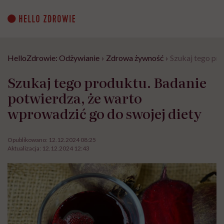
Go
to
content
HelloZdrowie: Odżywianie
›
Zdrowa żywność
›
Szukaj tego pro
Szukaj tego produktu. Badanie
potwierdza, że warto
wprowadzić go do swojej diety
Opublikowano:
12.12.2024 08:25
Aktualizacja:
12.12.2024 12:43