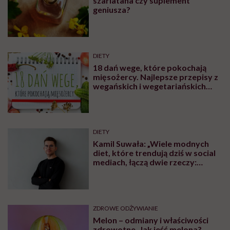
szarlatana czy suplement
geniusza?
DIETY
18 dań wege, które pokochają
mięsożercy. Najlepsze przepisy z
wegańskich i wegetariańskich
blogów
DIETY
Kamil Suwała: „Wiele modnych
diet, które trendują dziś w social
mediach, łączą dwie rzeczy:
eliminacje i udziwnienia”
ZDROWE ODŻYWIANIE
Melon – odmiany i właściwości
zdrowotne. Jak jeść melona?