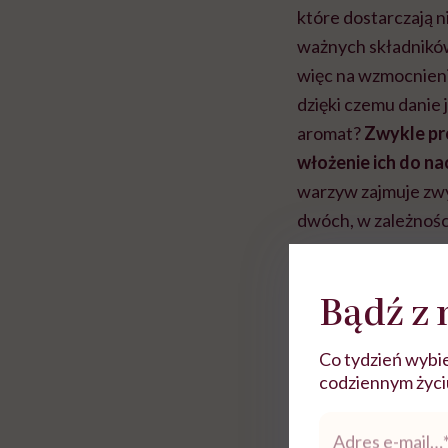
które dostarczają n
ważnych składników
więc na wzmocnieni
dzięki czemu danie 
aromat?
Zwykle pr
włożenie ich do na
warzyw zajmuje zwy
dwóch, w zależności
Rolki
Bądź z 
Co tydzień wybie
codziennym życiu.
Adres
e-