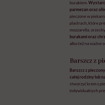
burakiem.
Wystarcz
parmezan oraz oliw
pieczone w piekarn
plastrach, które pr
mozzarella, orzechy
burakami oraz chr
albo też na ważne o
Barszcz z 
Barszcz z pieczony
całej rodziny lub n
stworzyć krem z pi
indywidualnych pr