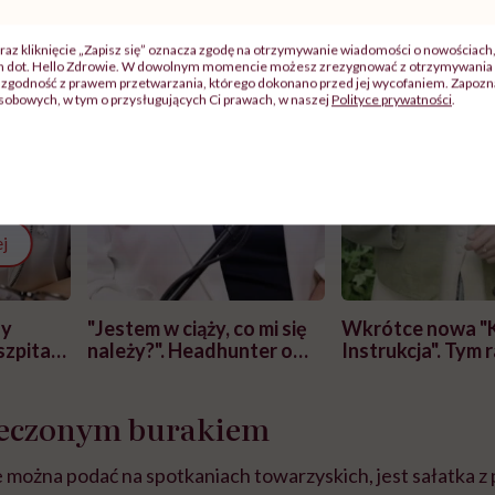
raz kliknięcie „Zapisz się” oznacza zgodę na otrzymywanie wiadomości o nowościach
ch dot. Hello Zdrowie. W dowolnym momencie możesz zrezygnować z otrzymywania 
zgodność z prawem przetwarzania, którego dokonano przed jej wycofaniem. Zapoznaj
sobowych, w tym o przysługujących Ci prawach, w naszej
Polityce prywatności
.
j
zy
"Jestem w ciąży, co mi się
Wkrótce nowa "
szpitalu
należy?". Headhunter o
Instrukcja". Tym 
szkadzać
zmianie pokoleniowej u
atakach paniki. Z
tylko
kobiet w ciąży na rynku
warsztat pacjen
braźni"
pracy
ekspercki
pieczonym burakiem
e można podać na spotkaniach towarzyskich, jest sałatka 