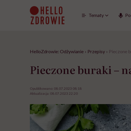
Go
to
content
Tematy
Po
HelloZdrowie: Odżywianie
›
Przepisy
›
Pieczone b
Pieczone buraki – n
Opublikowano:
08.07.2023 08:18
Aktualizacja:
08.07.2023 22:20