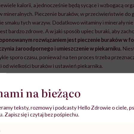
iewiele kalorii, a jednocześnie będą sycące i wzbogacą org
 mineralnych. Pieczenie buraków, w przeciwieństwie do 
e smaku tych warzyw. Dodatkowo witaminy i minerały nie
jest bardzo zdrowe. A w jaki sposób upiec buraki, aby zach
oponowanym rozwiązaniem jest pieczenie buraków w foli
czynia żaroodpornego i umieszczenie w piekarniku.
Nies
kle sporo czasu, ponieważ na ten proces trzeba przeznac
 od wielkości buraków i ustawień piekarnika.
nami na bieżąco
ramy teksty, rozmowy i podcasty Hello Zdrowie o ciele, ps
 Zapisz się i czytaj bez pośpiechu.