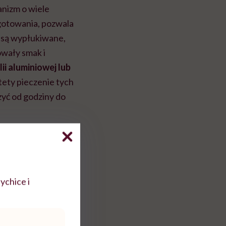
anizm o wiele
gotowania, pozwala
 są wypłukiwane,
owały smak i
i aluminiowej lub
tety pieczenie tych
zyć od godziny do
ychice i