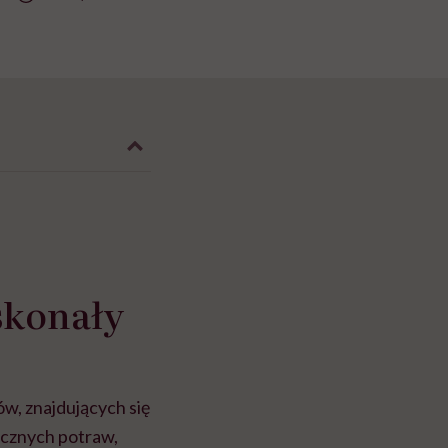
skonały
w, znajdujących się
acznych potraw,