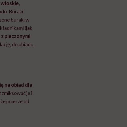
 włoskie,
do. Buraki
czone buraki w
kładnikami (jak
 z pieczonymi
ację, do obiadu,
ę na obiad dla
 zmiksować je i
żej mierze od