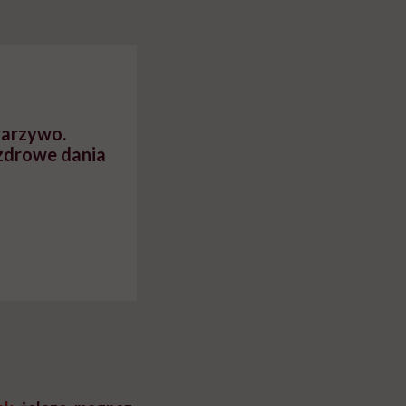
warzywo.
 zdrowe dania