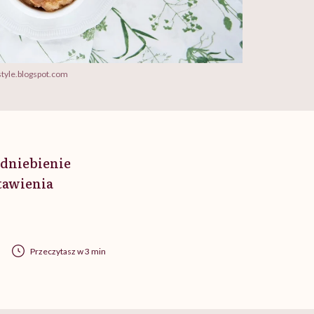
style.blogspot.com
odniebienie
tawienia
Przeczytasz w 3 min