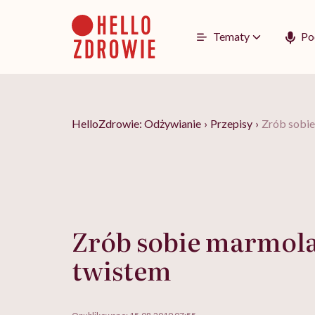
Go
to
content
Tematy
Po
HelloZdrowie: Odżywianie
›
Przepisy
›
Zrób sobie
Zrób sobie marmola
twistem