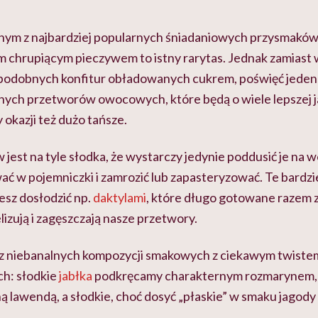
nym z najbardziej popularnych śniadaniowych przysmakó
m chrupiącym pieczywem to istny rarytas. Jednak zamiast
podobnych konfitur obładowanych cukrem, poświęć jeden d
lnych przetworów owocowych, które będą o wiele lepszej j
 okazji też dużo tańsze.
jest na tyle słodka, że wystarczy jedynie poddusić je na 
ać w pojemniczki i zamrozić lub zapasteryzować. Te bardz
sz dosłodzić np.
daktylami
, które długo gotowane razem 
izują i zagęszczają nasze przetwory.
asz niebanalnych kompozycji smakowych z ciekawym twiste
ch: słodkie
jabłka
podkręcamy charakternym rozmarynem,
ą lawendą, a słodkie, choć dosyć „płaskie” w smaku jagod