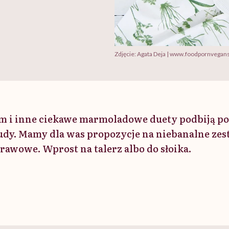
Zdjęcie: Agata Deja | www.foodpornvegan
m i inne ciekawe marmoladowe duety podbiją p
dy. Mamy dla was propozycje na niebanalne zes
wowe. Wprost na talerz albo do słoika.