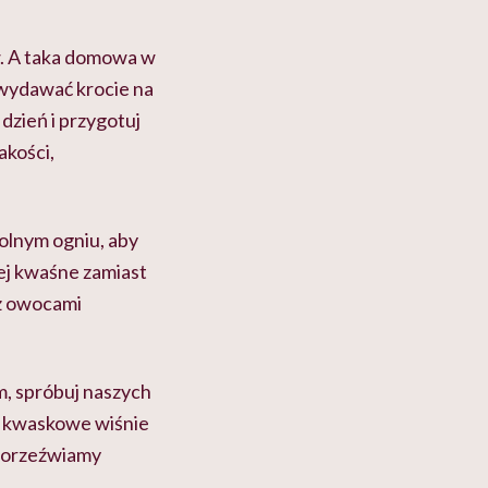
w. A taka domowa w
 wydawać krocie na
zień i przygotuj
akości,
wolnym ogniu, aby
iej kwaśne zamiast
z owocami
m, spróbuj naszych
 kwaskowe wiśnie
y orzeźwiamy