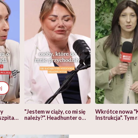
j
zy
"Jestem w ciąży, co mi się
Wkrótce nowa "
szpitalu
należy?". Headhunter o
Instrukcja". Tym 
szkadzać
zmianie pokoleniowej u
atakach paniki. Z
tylko
kobiet w ciąży na rynku
warsztat pacjen
braźni"
pracy
ekspercki