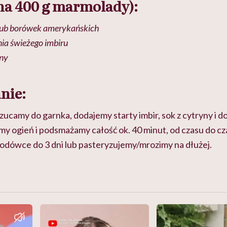
na 400 g marmolady):
 lub borówek amerykańskich
nia świeżego imbiru
yny
nie:
zucamy do garnka, dodajemy starty imbir, sok z cytryny i
y ogień i podsmażamy całość ok. 40 minut, od czasu do cz
dówce do 3 dni lub pasteryzujemy/mrozimy na dłużej.