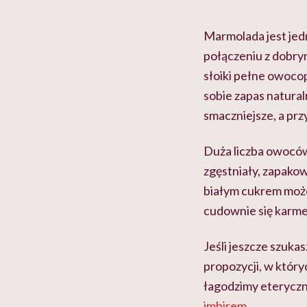
Marmolada jest jed
połączeniu z dobry
słoiki pełne owoco
sobie zapas natura
smaczniejsze, a przy
Duża liczba owoców 
zgęstniały, zapakow
białym cukrem może
cudownie się karmel
Jeśli jeszcze szuk
propozycji, w który
łagodzimy eteryczn
imbirem
.