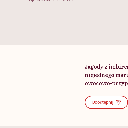
Opublikowano:
15.08.2019 07:55
Jagody z imbire
niejednego maru
owocowo-przypra
Udostępnij