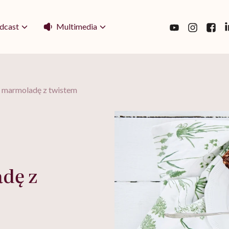
Multimedia
dcast
 marmoladę z twistem
dę z