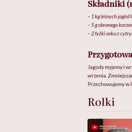
Składniki (
– 1 kg leśnych jagód
– 5 g obranego korze
– 2 łyżki soku z cytr
Przygotowa
Jagody myjemy i wr
wrzenia. Zmniejszam
Przechowujemy w lo
Rolki