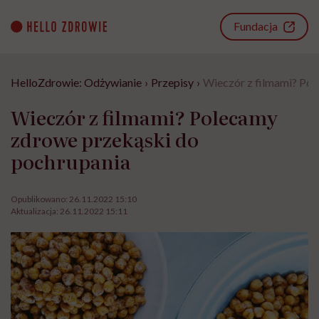
Go
to
Fundacja
content
HelloZdrowie: Odżywianie
›
Przepisy
›
Wieczór z filmami? Po
Wieczór z filmami? Polecamy
zdrowe przekąski do
pochrupania
Opublikowano:
26.11.2022 15:10
Aktualizacja:
26.11.2022 15:11