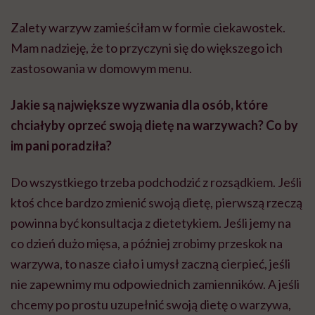
Zalety warzyw zamieściłam w formie ciekawostek.
Mam nadzieję, że to przyczyni się do większego ich
zastosowania w domowym menu.
Jakie są największe wyzwania dla osób, które
chciałyby oprzeć swoją dietę na warzywach? Co by
im pani poradziła?
Do wszystkiego trzeba podchodzić z rozsądkiem. Jeśli
ktoś chce bardzo zmienić swoją dietę, pierwszą rzeczą
powinna być konsultacja z dietetykiem. Jeśli jemy na
co dzień dużo mięsa, a później zrobimy przeskok na
warzywa, to nasze ciało i umysł zaczną cierpieć, jeśli
nie zapewnimy mu odpowiednich zamienników. A jeśli
chcemy po prostu uzupełnić swoją dietę o warzywa,