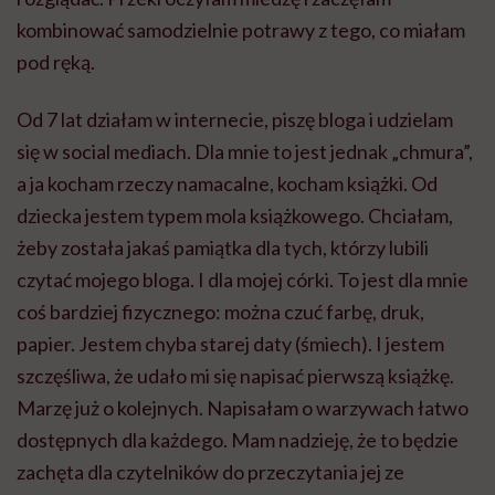
kombinować samodzielnie potrawy z tego, co miałam
pod ręką.
Od 7 lat działam w internecie, piszę bloga i udzielam
się w social mediach. Dla mnie to jest jednak „chmura”,
a ja kocham rzeczy namacalne, kocham książki. Od
dziecka jestem typem mola książkowego. Chciałam,
żeby została jakaś pamiątka dla tych, którzy lubili
czytać mojego bloga. I dla mojej córki. To jest dla mnie
coś bardziej fizycznego: można czuć farbę, druk,
papier. Jestem chyba starej daty (śmiech). I jestem
szczęśliwa, że udało mi się napisać pierwszą książkę.
Marzę już o kolejnych. Napisałam o warzywach łatwo
dostępnych dla każdego. Mam nadzieję, że to będzie
zachęta dla czytelników do przeczytania jej ze