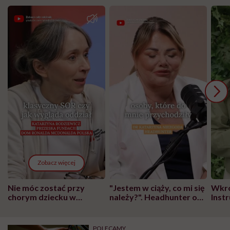
Zobacz więcej
Nie móc zostać przy
"Jestem w ciąży, co mi się
Wkró
chorym dziecku w
należy?". Headhunter o
Inst
szpitalu to tortura.
zmianie pokoleniowej u
atak
"Przeszkadzać w tym
kobiet w ciąży na rynku
wars
może chyba tylko
pracy
eksp
POLECAMY