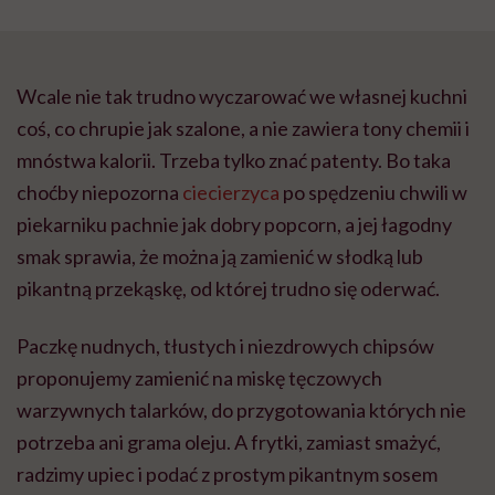
Wcale nie tak trudno wyczarować we własnej kuchni
coś, co chrupie jak szalone, a nie zawiera tony chemii i
mnóstwa kalorii. Trzeba tylko znać patenty. Bo taka
choćby niepozorna
ciecierzyca
po spędzeniu chwili w
piekarniku pachnie jak dobry popcorn, a jej łagodny
smak sprawia, że można ją zamienić w słodką lub
pikantną przekąskę, od której trudno się oderwać.
Paczkę nudnych, tłustych i niezdrowych chipsów
proponujemy zamienić na miskę tęczowych
warzywnych talarków, do przygotowania których nie
potrzeba ani grama oleju. A frytki, zamiast smażyć,
radzimy upiec i podać z prostym pikantnym sosem