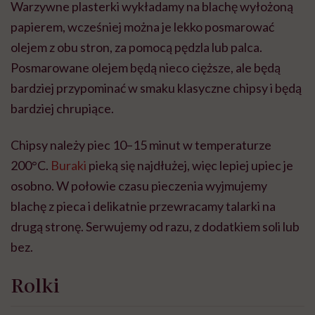
Warzywne plasterki wykładamy na blachę wyłożoną
papierem, wcześniej można je lekko posmarować
olejem z obu stron, za pomocą pędzla lub palca.
Posmarowane olejem będą nieco cięższe, ale będą
bardziej przypominać w smaku klasyczne chipsy i będą
bardziej chrupiące.
Chipsy należy piec 10–15 minut w temperaturze
200°C.
Buraki
pieką się najdłużej, więc lepiej upiec je
osobno. W połowie czasu pieczenia wyjmujemy
blachę z pieca i delikatnie przewracamy talarki na
drugą stronę. Serwujemy od razu, z dodatkiem soli lub
bez.
Rolki