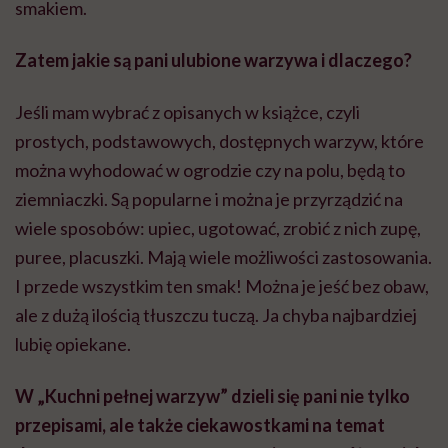
smakiem.
Zatem jakie są pani ulubione warzywa i dlaczego?
Jeśli mam wybrać z opisanych w książce, czyli
prostych, podstawowych, dostępnych warzyw, które
można wyhodować w ogrodzie czy na polu, będą to
ziemniaczki. Są popularne i można je przyrządzić na
wiele sposobów: upiec, ugotować, zrobić z nich zupę,
puree, placuszki. Mają wiele możliwości zastosowania.
I przede wszystkim ten smak! Można je jeść bez obaw,
ale z dużą ilością tłuszczu tuczą. Ja chyba najbardziej
lubię opiekane.
W „Kuchni pełnej warzyw” dzieli się pani nie tylko
przepisami, ale także ciekawostkami na temat