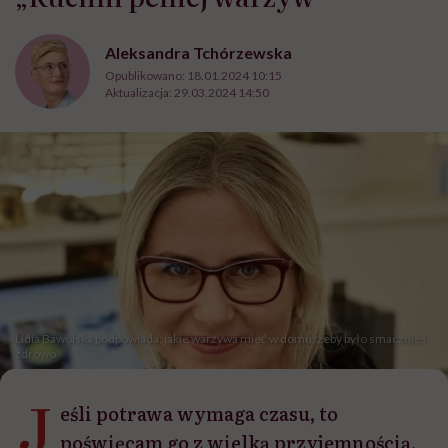
Aleksandra Tchórzewska
Opublikowano:
18.01.2024 10:15
Aktualizacja:
29.03.2024 14:50
Lidia Bawolska podpowiada, jakie warzywa mieć w domu, żeby było smacznie i
zdrowo
J
eśli potrawa wymaga czasu, to
poświęcam go z wielką przyjemnością,