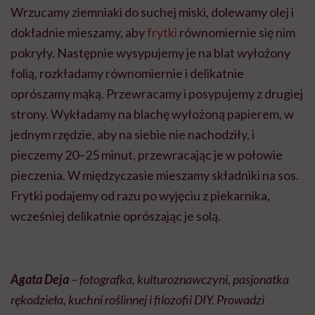
Wrzucamy ziemniaki do suchej miski, dolewamy olej i
dokładnie mieszamy, aby
frytki
równomiernie się nim
pokryły. Następnie wysypujemy je na blat wyłożony
folią, rozkładamy równomiernie i delikatnie
oprószamy mąką. Przewracamy i posypujemy z drugiej
strony. Wykładamy na blachę wyłożoną papierem, w
jednym rzędzie, aby na siebie nie nachodziły, i
pieczemy 20–25 minut, przewracając je w połowie
pieczenia. W międzyczasie mieszamy składniki na sos.
Frytki podajemy od razu po wyjęciu z piekarnika,
wcześniej delikatnie oprószając je solą.
Agata Deja
– fotografka, kulturoznawczyni, pasjonatka
rękodzieła, kuchni roślinnej i filozofii DIY. Prowadzi