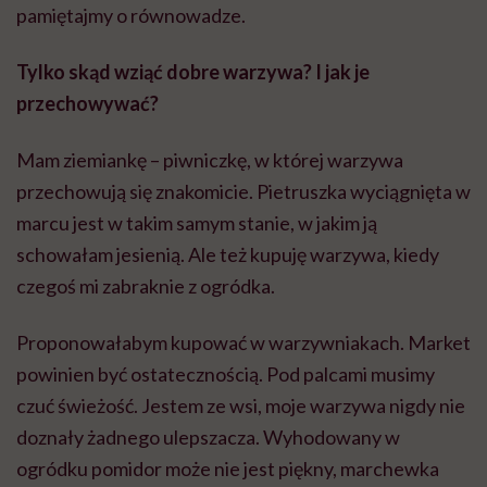
pamiętajmy o równowadze.
Tylko skąd wziąć dobre warzywa? I jak je
przechowywać?
Mam ziemiankę – piwniczkę, w której warzywa
przechowują się znakomicie. Pietruszka wyciągnięta w
marcu jest w takim samym stanie, w jakim ją
schowałam jesienią. Ale też kupuję warzywa, kiedy
czegoś mi zabraknie z ogródka.
Proponowałabym kupować w warzywniakach. Market
powinien być ostatecznością. Pod palcami musimy
czuć świeżość. Jestem ze wsi, moje warzywa nigdy nie
doznały żadnego ulepszacza. Wyhodowany w
ogródku pomidor może nie jest piękny, marchewka