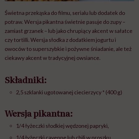
Świetna przekąska do filmu, serialu lub dodatek do
potraw. Wersja pikantna świetnie pasuje do zupy –
zamiast grzanek – lub jako chrupiący akcent w sałatce
czy tortilli. Wersja słodka z dodatkiem jogurtu i
owoców to superszybkie i pożywne śniadanie, ale też
ciekawy akcent w tradycyjnej owsiance.
Składniki:
2,5 szklanki ugotowanej ciecierzycy * (400 g)
Wersja pikantna:
1/4 łyżeczki słodkiej wędzonej papryki,
1/4 łyżeczki cayenne lub chili w proszku,