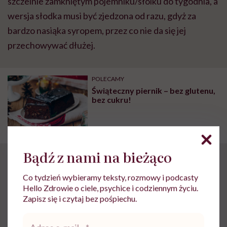
szczelnie zamkniętym pojemniku/słoiku do tygodnia, a
wersja słodka musi być zjedzona od razu, gdyż za
bardzo nasiąka syropem, przez co nie da się jej
przechowywać dłużej.
POLECAMY
Świąteczny piernik – bez glutenu,
bez cukru!
Bądź z nami na bieżąco
Cienkie pieczone frytki
Co tydzień wybieramy teksty, rozmowy i podcasty
z ziemniaków z ostrym
Hello Zdrowie o ciele, psychice i codziennym życiu.
Zapisz się i czytaj bez pośpiechu.
sosem pomidorowym
Adres
e-