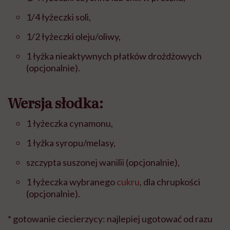
1/4 łyżeczki soli,
1/2 łyżeczki oleju/oliwy,
1 łyżka nieaktywnych płatków drożdżowych
(opcjonalnie).
Wersja słodka:
1 łyżeczka cynamonu,
1 łyżka syropu/melasy,
szczypta suszonej wanilii (opcjonalnie),
1 łyżeczka wybranego
cukru
, dla chrupkości
(opcjonalnie).
* gotowanie ciecierzycy: najlepiej ugotować od razu