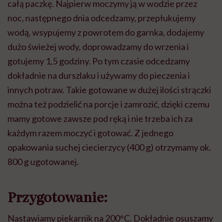
całą paczkę. Najpierw moczymy ją w wodzie przez
noc, następnego dnia odcedzamy, przepłukujemy
wodą, wsypujemy z powrotem do garnka, dodajemy
dużo świeżej wody, doprowadzamy do wrzenia i
gotujemy 1,5 godziny. Po tym czasie odcedzamy
dokładnie na durszlaku i używamy do pieczenia i
innych potraw. Takie gotowane w dużej ilości strączki
można też podzielić na porcje i zamrozić, dzięki czemu
mamy gotowe zawsze pod ręką i nie trzeba ich za
każdym razem moczyć i gotować. Z jednego
opakowania suchej ciecierzycy (400 g) otrzymamy ok.
800 g ugotowanej.
Przygotowanie:
Nastawiamy piekarnik na 200°C. Dokładnie osuszamy