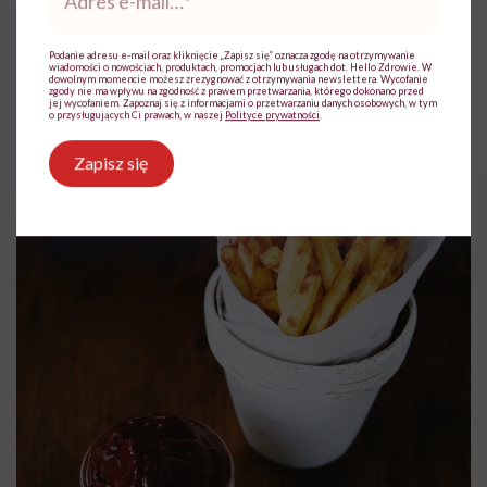
mail
*
Podanie adresu e-mail oraz kliknięcie „Zapisz się” oznacza zgodę na otrzymywanie
wiadomości o nowościach, produktach, promocjach lub usługach dot. Hello Zdrowie. W
dowolnym momencie możesz zrezygnować z otrzymywania newslettera. Wycofanie
zgody nie ma wpływu na zgodność z prawem przetwarzania, którego dokonano przed
jej wycofaniem. Zapoznaj się z informacjami o przetwarzaniu danych osobowych, w tym
o przysługujących Ci prawach, w naszej
Polityce prywatności
.
Zapisz się