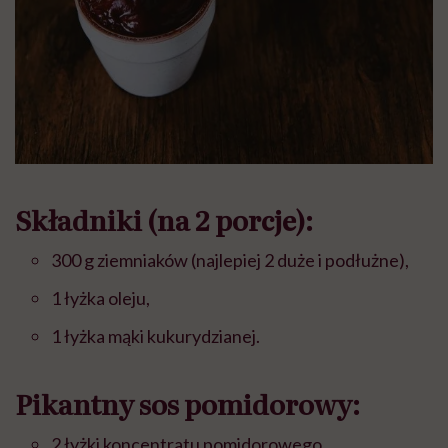
Składniki (na 2 porcje):
300 g ziemniaków (najlepiej 2 duże i podłużne),
1 łyżka oleju,
1 łyżka mąki kukurydzianej.
Pikantny sos pomidorowy:
2 łyżki koncentratu pomidorowego,