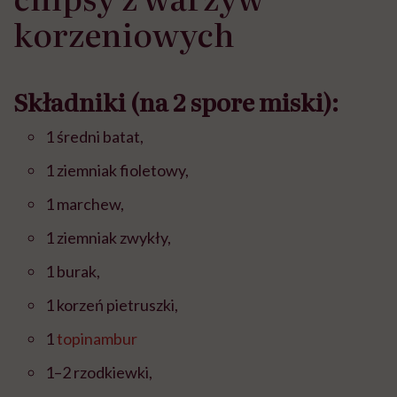
korzeniowych
Składniki (na 2 spore miski):
1 średni batat,
1 ziemniak fioletowy,
1 marchew,
1 ziemniak zwykły,
1 burak,
1 korzeń pietruszki,
1
topinambur
1–2 rzodkiewki,