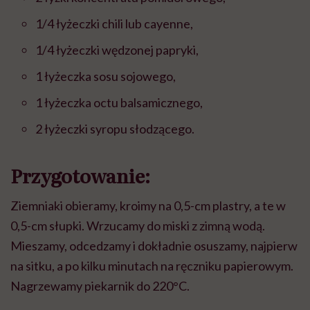
1/4 łyżeczki chili lub cayenne,
1/4 łyżeczki wędzonej papryki,
1 łyżeczka sosu sojowego,
1 łyżeczka octu balsamicznego,
​2 łyżeczki syropu słodzącego.
Przygotowanie:
Ziemniaki obieramy, kroimy na 0,5-cm plastry, a te w
0,5-cm słupki. Wrzucamy do miski z zimną wodą.
Mieszamy, odcedzamy i dokładnie osuszamy, najpierw
na sitku, a po kilku minutach na ręczniku papierowym.
Nagrzewamy piekarnik do 220°C.