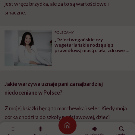
jest wręcz brzydka, ale za to są wartościowe i
smaczne.
POLECAMY
„Dzieci wegańskie czy
wegetariańskie rodzą się z
prawidłową masą ciała, zdrowe i
rozwijają się prawidłowo. To, że
brak mięsa w diecie ciężarnej
szkodzi dziecku, to mit” – mówi
dietetyczka Iwona Kibil
Jakie warzywa uznaje pani za najbardziej
niedoceniane w Polsce?
Z mojej książki będą to marchewka i seler. Kiedy moja
córka chodziła do szkoły podstawowej, dzieci
dostawały
marchewki
na przekąskę. Nie jadły ich,
Strona główna
tylko przynosiły do domu lub wyrzucały po drodze do
Multimedia
Szukaj