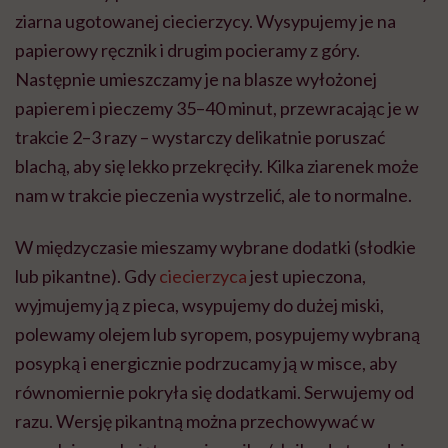
ziarna ugotowanej ciecierzycy. Wysypujemy je na
papierowy ręcznik i drugim pocieramy z góry.
Następnie umieszczamy je na blasze wyłożonej
papierem i pieczemy 35–40 minut, przewracając je w
trakcie 2–3 razy – wystarczy delikatnie poruszać
blachą, aby się lekko przekręciły. Kilka ziarenek może
nam w trakcie pieczenia wystrzelić, ale to normalne.
W międzyczasie mieszamy wybrane dodatki (słodkie
lub pikantne). Gdy
ciecierzyca
jest upieczona,
wyjmujemy ją z pieca, wsypujemy do dużej miski,
polewamy olejem lub syropem, posypujemy wybraną
posypką i energicznie podrzucamy ją w misce, aby
równomiernie pokryła się dodatkami. Serwujemy od
razu. Wersję pikantną można przechowywać w