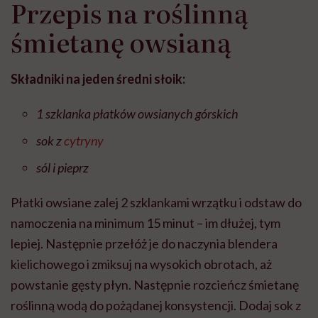
Przepis na roślinną
śmietanę owsianą
Składniki na jeden średni słoik:
1 szklanka płatków owsianych górskich
sok z
cytryny
sól i pieprz
Płatki owsiane zalej 2 szklankami wrzątku i odstaw do
namoczenia na minimum 15 minut – im dłużej, tym
lepiej. Następnie przełóż je do naczynia blendera
kielichowego i zmiksuj na wysokich obrotach, aż
powstanie gęsty płyn. Następnie rozcieńcz śmietanę
roślinną wodą do pożądanej konsystencji. Dodaj sok z