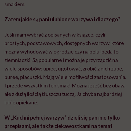
smakiem.
Zatem jakie są pani ulubione warzywa i dlaczego?
Jeśli mam wybrać z opisanych w książce, czyli
prostych, podstawowych, dostępnych warzyw, które
można wyhodować w ogrodzie czy na polu, będą to
ziemniaczki. Są popularne i można je przyrządzić na
wiele sposobów: upiec, ugotować, zrobić z nich zupę,
puree, placuszki. Mają wiele możliwości zastosowania.
I przede wszystkim ten smak! Można je jeść bez obaw,
ale z dużą ilością tłuszczu tuczą. Ja chyba najbardziej
lubię opiekane.
W „Kuchni pełnej warzyw” dzieli się pani nie tylko
przepisami, ale także ciekawostkami na temat