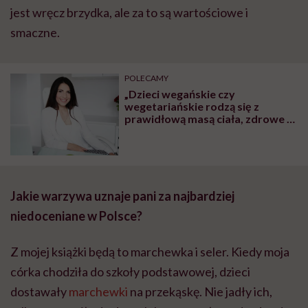
jest wręcz brzydka, ale za to są wartościowe i
smaczne.
POLECAMY
„Dzieci wegańskie czy
wegetariańskie rodzą się z
prawidłową masą ciała, zdrowe i
rozwijają się prawidłowo. To, że
brak mięsa w diecie ciężarnej
szkodzi dziecku, to mit” – mówi
dietetyczka Iwona Kibil
Jakie warzywa uznaje pani za najbardziej
niedoceniane w Polsce?
Z mojej książki będą to marchewka i seler. Kiedy moja
córka chodziła do szkoły podstawowej, dzieci
dostawały
marchewki
na przekąskę. Nie jadły ich,