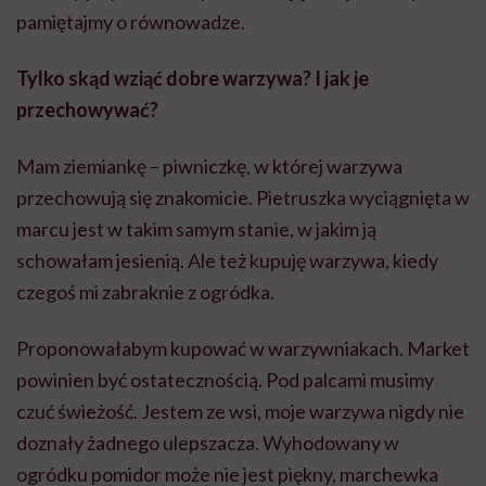
pamiętajmy o równowadze.
Tylko skąd wziąć dobre warzywa? I jak je
przechowywać?
Mam ziemiankę – piwniczkę, w której warzywa
przechowują się znakomicie. Pietruszka wyciągnięta w
marcu jest w takim samym stanie, w jakim ją
schowałam jesienią. Ale też kupuję warzywa, kiedy
czegoś mi zabraknie z ogródka.
Proponowałabym kupować w warzywniakach. Market
powinien być ostatecznością. Pod palcami musimy
czuć świeżość. Jestem ze wsi, moje warzywa nigdy nie
doznały żadnego ulepszacza. Wyhodowany w
ogródku pomidor może nie jest piękny, marchewka