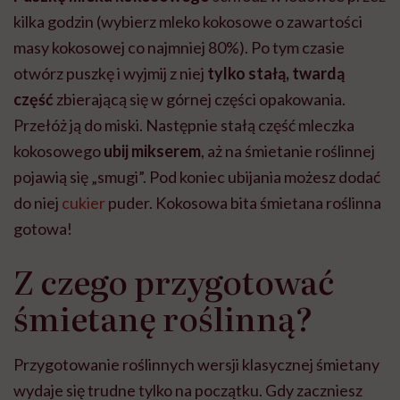
kilka godzin (wybierz mleko kokosowe o zawartości
masy kokosowej co najmniej 80%). Po tym czasie
otwórz puszkę i wyjmij z niej
tylko stałą, twardą
część
zbierającą się w górnej części opakowania.
Przełóż ją do miski. Następnie stałą część mleczka
kokosowego
ubij mikserem
, aż na śmietanie roślinnej
pojawią się „smugi”. Pod koniec ubijania możesz dodać
do niej
cukier
puder. Kokosowa bita śmietana roślinna
gotowa!
Z czego przygotować
śmietanę roślinną?
Przygotowanie roślinnych wersji klasycznej śmietany
wydaje się trudne tylko na początku. Gdy zaczniesz