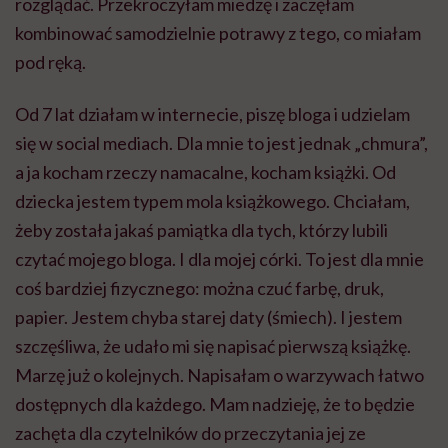
rozglądać. Przekroczyłam miedzę i zaczęłam
kombinować samodzielnie potrawy z tego, co miałam
pod ręką.
Od 7 lat działam w internecie, piszę bloga i udzielam
się w social mediach. Dla mnie to jest jednak „chmura”,
a ja kocham rzeczy namacalne, kocham książki. Od
dziecka jestem typem mola książkowego. Chciałam,
żeby została jakaś pamiątka dla tych, którzy lubili
czytać mojego bloga. I dla mojej córki. To jest dla mnie
coś bardziej fizycznego: można czuć farbę, druk,
papier. Jestem chyba starej daty (śmiech). I jestem
szczęśliwa, że udało mi się napisać pierwszą książkę.
Marzę już o kolejnych. Napisałam o warzywach łatwo
dostępnych dla każdego. Mam nadzieję, że to będzie
zachęta dla czytelników do przeczytania jej ze