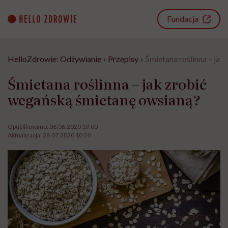
Go
to
Fundacja
content
HelloZdrowie: Odżywianie
›
Przepisy
›
Śmietana roślinna – ja
Śmietana roślinna – jak zrobić
wegańską śmietanę owsianą?
Opublikowano:
06.06.2020 19:00
Aktualizacja:
28.07.2020 10:20