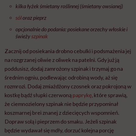
kilka łyżek śmietany roślinnej (śmietany owsianej)
sól
oraz pieprz
opcjonalnie do podania: posiekane orzechy włoskie i
świeży
szpinak
Zacznij od posiekania drobno cebulki i podsmażenia jej
na rozgrzanej oliwie z oliwek na patelni. Gdy już ją
poddusisz, dodaj zamrożony szpinak i trzymaj go na
średnim ogniu, podlewając odrobiną wody, aż się
rozmrozi. Dodaj zmiażdżony czosnek oraz pokrojoną w
kostkę bądź słupki czerwoną
paprykę
, które sprawią,
że ciemnozielony szpinak nie będzie przypominał
koszmarnej brei znanej z dziecięcych wspomnień.
Dopraw solą i pieprzem do smaku. Jeżeli szpinak
będzie wydawał się mdły, dorzuć kolejna porcję