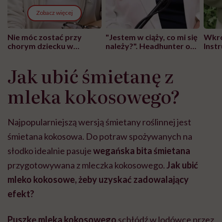
Zobacz więcej
Nie móc zostać przy
"Jestem w ciąży, co mi się
Wkró
chorym dziecku w
należy?". Headhunter o
Inst
szpitalu to tortura.
zmianie pokoleniowej u
atak
"Przeszkadzać w tym
kobiet w ciąży na rynku
wars
Jak ubić śmietanę z
może chyba tylko
pracy
eksp
głupota i brak
mleka kokosowego?
wyobraźni"
Najpopularniejszą wersją śmietany roślinnej jest
śmietana kokosowa. Do potraw spożywanych na
słodko idealnie pasuje
wegańska bita śmietana
przygotowywana z mleczka kokosowego.
Jak ubić
mleko kokosowe, żeby uzyskać zadowalający
efekt?
Puszkę mleka kokosowego
schłódź w lodówce przez