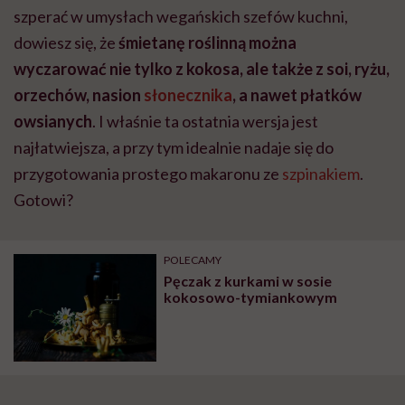
szperać w umysłach wegańskich szefów kuchni,
dowiesz się, że
śmietanę roślinną można
wyczarować nie tylko z kokosa, ale także z soi, ryżu,
orzechów, nasion
słonecznika
, a nawet płatków
owsianych
. I właśnie ta ostatnia wersja jest
najłatwiejsza, a przy tym idealnie nadaje się do
przygotowania prostego makaronu ze
szpinakiem
.
Gotowi?
POLECAMY
Pęczak z kurkami w sosie
kokosowo-tymiankowym