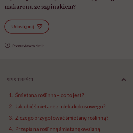
makaronu ze szpinakiem?
Udostępnij
Przeczytasz w 4 min
SPIS TREŚCI
Śmietana roślinna – co to jest?
Jak ubić śmietanę z mleka kokosowego?
Z czego przygotować śmietanę roślinną?
Przepis na roślinną śmietanę owsianą