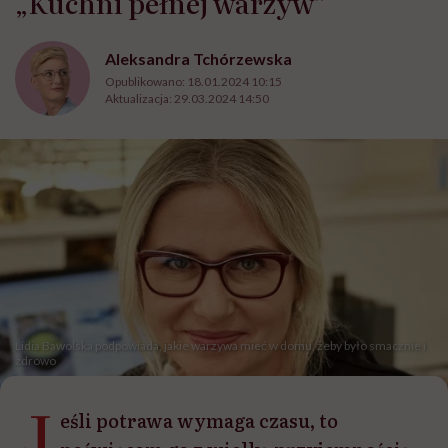
„Kuchni pełnej warzyw”
Aleksandra Tchórzewska
Opublikowano:
18.01.2024 10:15
Aktualizacja:
29.03.2024 14:50
Lidia Bawolska podpowiada, jakie warzywa mieć w domu, żeby było smacznie i
zdrowo
J
eśli potrawa wymaga czasu, to