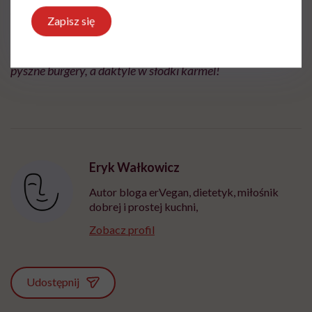
zdrowe i łatwe do wykonania przepisy, pokazuje, że
Zapisz się
kuchnia roślinna może być pyszna nawet dla faceta.
Zamienia fasolę w mocno czekoladowe brownie, bataty w
pyszne burgery, a daktyle w słodki karmel!​
Eryk Wałkowicz
Autor bloga erVegan, dietetyk, miłośnik
dobrej i prostej kuchni,
Zobacz profil
Udostępnij