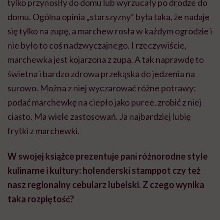
tylko przynosiły do domu lub wyrzucały po drodze do
domu. Ogólna opinia „starszyzny” była taka, że nadaje
się tylko na zupę, a marchew rosła w każdym ogrodzie i
nie było to coś nadzwyczajnego. I rzeczywiście,
marchewka jest kojarzona z zupą. A tak naprawdę to
świetna i bardzo zdrowa przekąska do jedzenia na
surowo. Można z niej wyczarować różne potrawy:
podać marchewkę na ciepło jako puree, zrobić z niej
ciasto. Ma wiele zastosowań. Ja najbardziej lubię
frytki z marchewki.
W swojej książce prezentuje pani różnorodne style
kulinarne i kultury: holenderski stamppot czy też
nasz regionalny cebularz lubelski. Z czego wynika
taka rozpiętość?