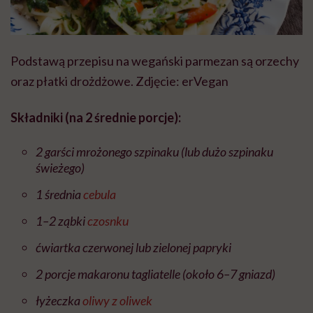
Podstawą przepisu na wegański parmezan są orzechy
oraz płatki drożdżowe. Zdjęcie: erVegan
Składniki (na 2 średnie porcje):
2 garści mrożonego szpinaku (lub dużo szpinaku
świeżego)
1 średnia
cebula
1–2 ząbki
czosnku
ćwiartka czerwonej lub zielonej papryki
2 porcje makaronu tagliatelle (około 6–7 gniazd)
łyżeczka
oliwy z oliwek