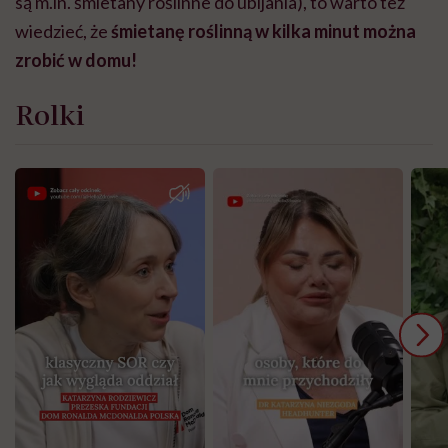
są m.in. śmietany roślinne do ubijania), to warto też
wiedzieć, że
śmietanę roślinną w kilka minut można
zrobić w domu!
Rolki