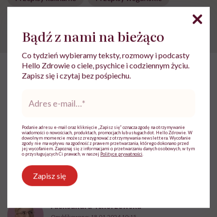
Weganizm
Bądź z nami na bieżąco
Co tydzień wybieramy teksty, rozmowy i podcasty
Hello Zdrowie o ciele, psychice i codziennym życiu.
Zapisz się i czytaj bez pośpiechu.
HelloZdrowie: Odżywianie
›
Lidia Bawolska: „Gotowanie jest c
Adres
Lidia Bawolska: „Gotowanie jest
e-
mail
*
czynnością trochę intymną.
Przygotowując jedzenie, chcę
Podanie adresu e-mail oraz kliknięcie „Zapisz się” oznacza zgodę na otrzymywanie
wiadomości o nowościach, produktach, promocjach lub usługach dot. Hello Zdrowie. W
dowolnym momencie możesz zrezygnować z otrzymywania newslettera. Wycofanie
poświęcić moje serce”. Autorka
zgody nie ma wpływu na zgodność z prawem przetwarzania, którego dokonano przed
jej wycofaniem. Zapoznaj się z informacjami o przetwarzaniu danych osobowych, w tym
o przysługujących Ci prawach, w naszej
Polityce prywatności
.
Pieprzyć z fantazją o swojej
„Kuchni pełnej warzyw”
Zapisz się
Aleksandra Tchórzewska
Opublikowano:
18.01.2024 10:15