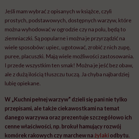
Jeśli mam wybrać z opisanych w książce, czyli
prostych, podstawowych, dostępnych warzyw, które
można wyhodować w ogrodzie czy na polu, będą to
ziemniaczki. Są popularne i można je przyrządzić na
wiele sposobów: upiec, ugotować, zrobić z nich zupę,
puree, placuszki. Mają wiele możliwości zastosowania.
I przede wszystkim ten smak! Można je jeść bez obaw,
ale z dużą ilością tłuszczu tuczą. Ja chyba najbardziej
lubię opiekane.
W „Kuchni pełnej warzyw” dzieli się pani nie tylko
przepisami, ale także ciekawostkami na temat
danego warzywa oraz prezentuje szczegółowo ich
cenne właściwości, np. brokuł hamujący rozwój
komórek rakowych czy marchew na
żylaki
odbytu.