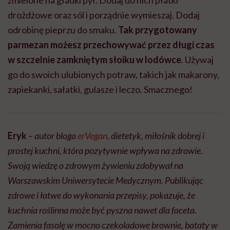
drożdżowe oraz sól i porządnie wymieszaj. Dodaj
odrobinę pieprzu do smaku.
Tak przygotowany
parmezan możesz przechowywać przez długi czas
w szczelnie zamkniętym słoiku w lodówce
. Używaj
go do swoich ulubionych potraw, takich jak makarony,
zapiekanki, sałatki, gulasze i leczo. Smacznego!
Eryk
–
autor bloga
erVegan
, dietetyk, miłośnik dobrej i
prostej kuchni, która pozytywnie wpływa na zdrowie.
Swoją wiedzę o zdrowym żywieniu zdobywał na
Warszawskim Uniwersytecie Medycznym. Publikując
zdrowe i łatwe do wykonania przepisy, pokazuje, że
kuchnia roślinna może być pyszna nawet dla faceta.
Zamienia fasolę w mocno czekoladowe brownie, bataty w