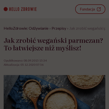
Go
to
Fundacja
content
HelloZdrowie: Odżywianie
›
Przepisy
›
Jak zrobić wegański par
Jak zrobić wegański parmezan?
To łatwiejsze niż myślisz!
Opublikowano:
08.09.2015 15:34
Aktualizacja:
05.12.2020 07:56