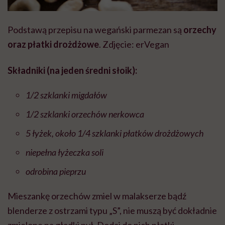
Podstawą przepisu na wegański parmezan są
orzechy
oraz płatki drożdżowe
. Zdjęcie: erVegan
Składniki (na jeden średni słoik):
1/2 szklanki migdałów
1/2 szklanki orzechów nerkowca
5 łyżek, około 1/4 szklanki płatków drożdżowych
niepełna łyżeczka soli
odrobina pieprzu
Mieszankę orzechów zmiel w malakserze bądź
blenderze z ostrzami typu „S”, nie muszą być dokładnie
zmielone na gładki pył. Dodaj do nich płatki