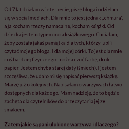
Od 7 lat działam w internecie, piszę bloga i udzielam
się w social mediach. Dla mnie to jest jednak „chmura”,
a ja kocham rzeczy namacalne, kocham książki. Od
dziecka jestem typem mola książkowego. Chciałam,
żeby została jakaś pamiątka dla tych, którzy lubili
czytać mojego bloga. I dla mojej córki. To jest dla mnie
coś bardziej fizycznego: można czuć farbę, druk,
papier. Jestem chyba starej daty (śmiech). I jestem
szczęśliwa, że udało mi się napisać pierwszą książkę.
Marzę już o kolejnych. Napisałam o warzywach łatwo
dostępnych dla każdego. Mam nadzieję, że to będzie
zachęta dla czytelników do przeczytania jej ze
smakiem.
Zatem jakie są pani ulubione warzywa i dlaczego?