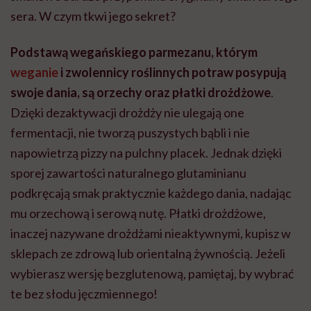
sera. W czym tkwi jego sekret?
Podstawą wegańskiego parmezanu, którym
weganie
i zwolennicy roślinnych potraw posypują
swoje dania, są orzechy oraz płatki drożdżowe
.
Dzięki dezaktywacji drożdży nie ulegają one
fermentacji, nie tworzą puszystych bąbli i nie
napowietrzą pizzy na pulchny placek. Jednak dzięki
sporej zawartości naturalnego glutaminianu
podkręcają smak praktycznie każdego dania, nadając
mu orzechową i serową nutę. Płatki drożdżowe,
inaczej nazywane drożdżami nieaktywnymi, kupisz w
sklepach ze zdrową lub orientalną żywnością. Jeżeli
wybierasz wersję bezglutenową, pamiętaj, by wybrać
te bez słodu jęczmiennego!