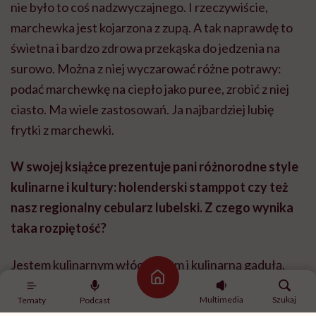
nie było to coś nadzwyczajnego. I rzeczywiście,
marchewka jest kojarzona z zupą. A tak naprawdę to
świetna i bardzo zdrowa przekąska do jedzenia na
surowo. Można z niej wyczarować różne potrawy:
podać marchewkę na ciepło jako puree, zrobić z niej
ciasto. Ma wiele zastosowań. Ja najbardziej lubię
frytki z marchewki.
W swojej książce prezentuje pani różnorodne style
kulinarne i kultury: holenderski stamppot czy też
nasz regionalny cebularz lubelski. Z czego wynika
taka rozpiętość?
Jestem kulinarnym włóczykijem i kulinarną gadułą.
Strona główna
Najpierw była kuchnia babci i mamy. Kiedy ja zaczęłam
Multimedia
Szukaj
Tematy
Podcast
gotować, sięgałam do innych kuchni. Ale najpierw