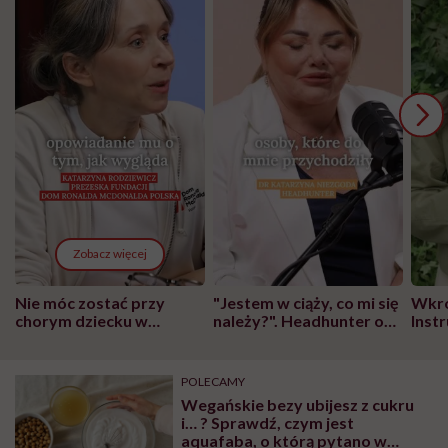
Zobacz więcej
Nie móc zostać przy
"Jestem w ciąży, co mi się
Wkró
chorym dziecku w
należy?". Headhunter o
Inst
szpitalu to tortura.
zmianie pokoleniowej u
atak
"Przeszkadzać w tym
kobiet w ciąży na rynku
wars
może chyba tylko
pracy
eksp
POLECAMY
głupota i brak
Wegańskie bezy ubijesz z cukru
wyobraźni"
i… ? Sprawdź, czym jest
aquafaba, o którą pytano w