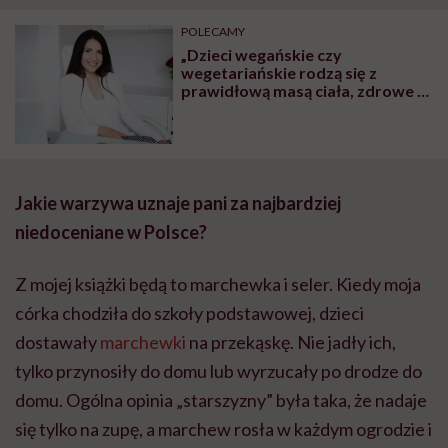
POLECAMY
„Dzieci wegańskie czy
wegetariańskie rodzą się z
prawidłową masą ciała, zdrowe i
rozwijają się prawidłowo. To, że
brak mięsa w diecie ciężarnej
szkodzi dziecku, to mit” – mówi
dietetyczka Iwona Kibil
Jakie warzywa uznaje pani za najbardziej
niedoceniane w Polsce?
Z mojej książki będą to marchewka i seler. Kiedy moja
córka chodziła do szkoły podstawowej, dzieci
dostawały
marchewki
na przekąskę. Nie jadły ich,
tylko przynosiły do domu lub wyrzucały po drodze do
domu. Ogólna opinia „starszyzny” była taka, że nadaje
się tylko na zupę, a marchew rosła w każdym ogrodzie i