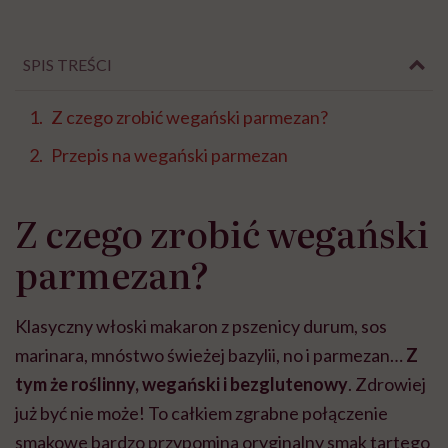
SPIS TREŚCI
Z czego zrobić wegański parmezan?
Przepis na wegański parmezan
Z czego zrobić wegański
parmezan?
Klasyczny włoski makaron z pszenicy durum, sos
marinara, mnóstwo świeżej bazylii, no i parmezan…
Z
tym że roślinny, wegański i bezglutenowy
. Zdrowiej
już być nie może! To całkiem zgrabne połączenie
smakowe bardzo przypomina oryginalny smak tartego