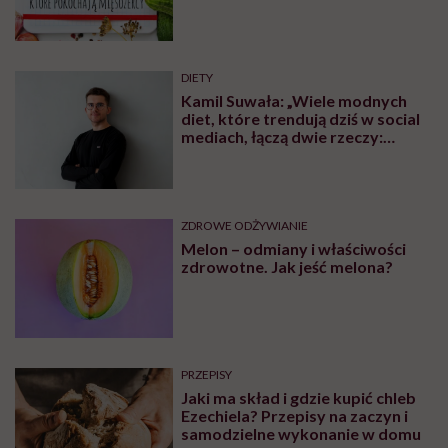
blogów
DIETY
Kamil Suwała: „Wiele modnych
diet, które trendują dziś w social
mediach, łączą dwie rzeczy:
eliminacje i udziwnienia”
ZDROWE ODŻYWIANIE
Melon – odmiany i właściwości
zdrowotne. Jak jeść melona?
PRZEPISY
Jaki ma skład i gdzie kupić chleb
Ezechiela? Przepisy na zaczyn i
samodzielne wykonanie w domu