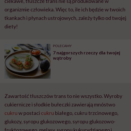
ciekawe, tłuszcze trans nie są produkowane w
organizmie człowieka. Więc to, ile ich będzie w twoich
tkankach i płynach ustrojowych, zależy tylko od twojej
diety!
POLECAMY
7 najgorszych rzeczy dla twojej
wątroby
Zawartość tłuszczów trans to nie wszystko. Wyroby
cukiernicze i słodkie bułeczki zawierają mnóstwo
cukru
w postaci
cukru
białego, cukru trzcinowego,
glukozy, syropu glukozowego, syropu glukozowo-
fruktozowego, melasy, syropu kukurydzianego i