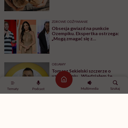
ZDROWE ODŻYWIANIE
Obsesja gwiazd na punkcie
Ozempiku. Ekspertka ostrzega:
„Mogą zmagać się z
długotrwałymi problemami”
OBJAWY
Tomasz Sekielski szczerze o
uzależnieniu. „Wiedziałem że
wyrządzam sobie krzywdę.
Strona główna
Bałem się, że się już nie obudzę”
Multimedia
Szukaj
Tematy
Podcast
Najnowsze w naszym serwisie