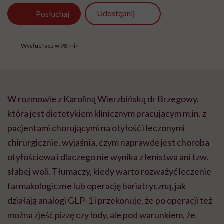
Udostępnij
Posłuchaj
Wysłuchasz w 98 min
W rozmowie z Karoliną Wierzbińską dr Brzegowy,
która jest dietetykiem klinicznym pracującym m.in. z
pacjentami chorującymi na otyłość i leczonymi
chirurgicznie, wyjaśnia, czym naprawdę jest choroba
otyłościowa i dlaczego nie wynika z lenistwa ani tzw.
słabej woli. Tłumaczy, kiedy warto rozważyć leczenie
farmakologiczne lub operację bariatryczną, jak
działają analogi GLP-1 i przekonuje, że po operacji też
można zjeść pizzę czy lody, ale pod warunkiem, że