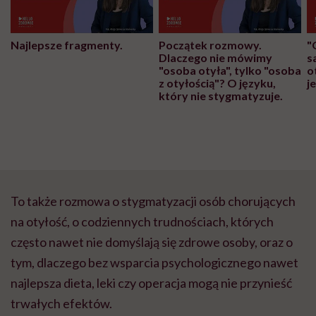
Najlepsze fragmenty.
Początek rozmowy.
"
Dlaczego nie mówimy
s
"osoba otyła", tylko "osoba
o
z otyłością"? O języku,
j
który nie stygmatyzuje.
To także rozmowa o stygmatyzacji osób chorujących
na otyłość, o codziennych trudnościach, których
często nawet nie domyślają się zdrowe osoby, oraz o
tym, dlaczego bez wsparcia psychologicznego nawet
najlepsza dieta, leki czy operacja mogą nie przynieść
trwałych efektów.