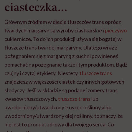
ciasteczka…
Głównym źródłem w diecie tłuszczów trans oprócz
twardych margaryn są wyroby ciastkarskie i
pieczywo
cukiernicze. To do ich produkcji używa się bogatej w
tłuszcze trans twardej margaryny. Dlatego wraz z
pożegnaniem się z margaryną z kuchni powinieneś
pomachać na pożegnanie także i tym produktom. Bądź
czujny i czytaj etykiety. Niestety,
tłuszcze trans
znajdziesz w większości ciastek czy innych gotowych
słodyczy. Jeśli w składzie są podane izomery trans
kwasów tłuszczowych,
tłuszcze trans
lub
uwodorniony/utwardzony tłuszcz roślinny albo
uwodorniony/utwardzony olej roślinny, to znaczy, że
nie jest to produkt zdrowy dla twojego serca. Co