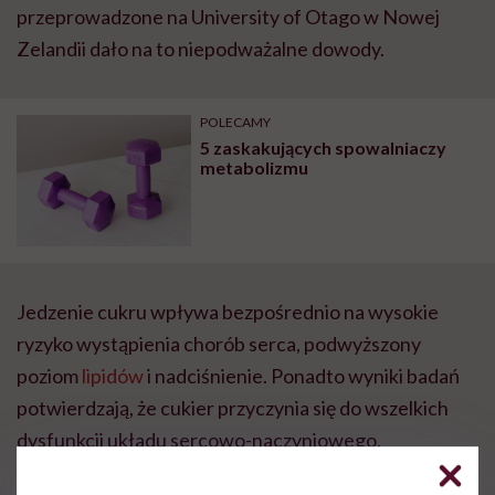
przeprowadzone na University of Otago w Nowej
Zelandii dało na to niepodważalne dowody.
POLECAMY
5 zaskakujących spowalniaczy
metabolizmu
Jedzenie cukru wpływa bezpośrednio na wysokie
ryzyko wystąpienia chorób serca, podwyższony
poziom
lipidów
i nadciśnienie. Ponadto wyniki badań
potwierdzają, że cukier przyczynia się do wszelkich
dysfunkcji układu sercowo-naczyniowego,
niezależnie od tego, jaki ma wpływ na
wagę
ciała.