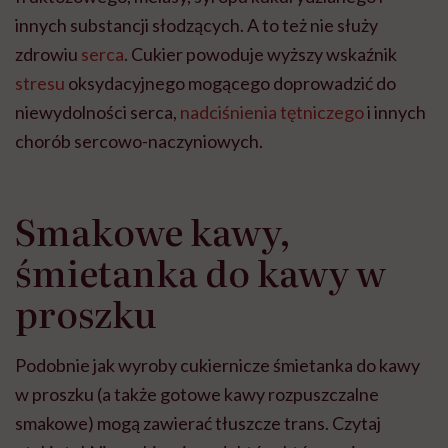
innych substancji słodzących. A to też nie służy
zdrowiu
serca
. Cukier powoduje wyższy wskaźnik
stresu
oksydacyjnego mogącego doprowadzić do
niewydolności serca,
nadciśnienia tętniczego
i innych
chorób sercowo-naczyniowych.
Smakowe kawy,
śmietanka do kawy w
proszku
Podobnie jak wyroby cukiernicze śmietanka do kawy
w proszku (a także gotowe kawy rozpuszczalne
smakowe) mogą zawierać tłuszcze trans. Czytaj