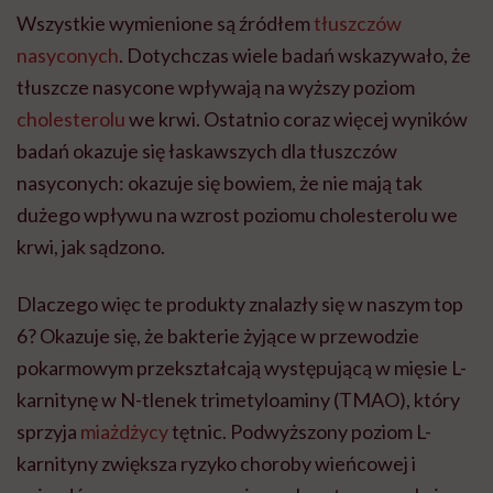
Wszystkie wymienione są źródłem
tłuszczów
nasyconych
. Dotychczas wiele badań wskazywało, że
tłuszcze nasycone wpływają na wyższy poziom
cholesterolu
we krwi. Ostatnio coraz więcej wyników
badań okazuje się łaskawszych dla tłuszczów
nasyconych: okazuje się bowiem, że nie mają tak
dużego wpływu na wzrost poziomu cholesterolu we
krwi, jak sądzono.
Dlaczego więc te produkty znalazły się w naszym top
6? Okazuje się, że bakterie żyjące w przewodzie
pokarmowym przekształcają występującą w mięsie L-
karnitynę w N-tlenek trimetyloaminy (TMAO), który
sprzyja
miażdżycy
tętnic. Podwyższony poziom L-
karnityny zwiększa ryzyko choroby wieńcowej i