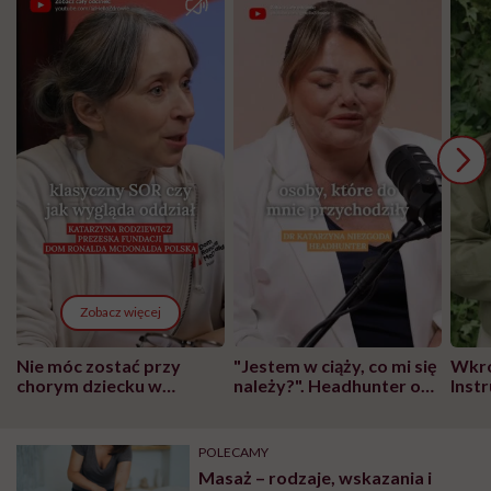
Zobacz więcej
Nie móc zostać przy
"Jestem w ciąży, co mi się
Wkró
chorym dziecku w
należy?". Headhunter o
Inst
szpitalu to tortura.
zmianie pokoleniowej u
atak
"Przeszkadzać w tym
kobiet w ciąży na rynku
wars
może chyba tylko
pracy
eksp
POLECAMY
głupota i brak
Masaż – rodzaje, wskazania i
wyobraźni"