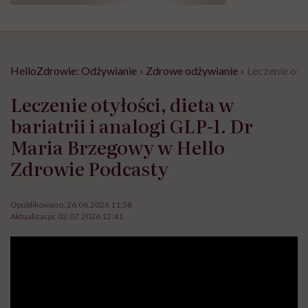
HelloZdrowie: Odżywianie
›
Zdrowe odżywianie
›
Leczenie oty
Leczenie otyłości, dieta w
bariatrii i analogi GLP-1. Dr
Maria Brzegowy w Hello
Zdrowie Podcasty
Opublikowano:
26.06.2026 11:58
Aktualizacja:
02.07.2026 12:41