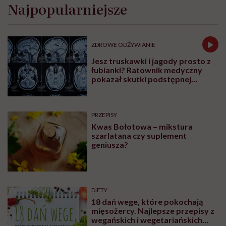
Najpopularniejsze
ZDROWE ODŻYWIANIE
Jesz truskawki i jagody prosto z
łubianki? Ratownik medyczny
pokazał skutki podstępnej
choroby niemytych owoców
PRZEPISY
Kwas Bołotowa – mikstura
szarlatana czy suplement
geniusza?
DIETY
18 dań wege, które pokochają
mięsożercy. Najlepsze przepisy z
wegańskich i wegetariańskich