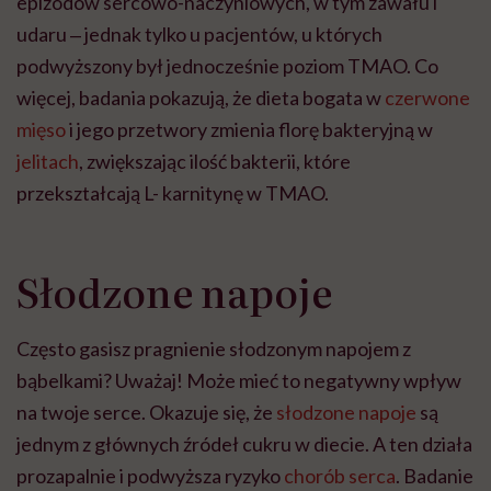
epizodów sercowo-naczyniowych, w tym zawału i
udaru ‒ jednak tylko u pacjentów, u których
podwyższony był jednocześnie poziom TMAO. Co
więcej, badania pokazują, że dieta bogata w
czerwone
mięso
i jego przetwory zmienia florę bakteryjną w
jelitach
, zwiększając ilość bakterii, które
przekształcają L- karnitynę w TMAO.
Słodzone napoje
Często gasisz pragnienie słodzonym napojem z
bąbelkami? Uważaj! Może mieć to negatywny wpływ
na twoje serce. Okazuje się, że
słodzone napoje
są
jednym z głównych źródeł cukru w diecie. A ten działa
prozapalnie i podwyższa ryzyko
chorób serca
. Badanie