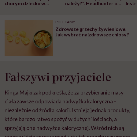
chorym dziecku w
należy?". Headhunter o
Inst
szpitalu to tortura.
zmianie pokoleniowej u
atak
"Przeszkadzać w tym
kobiet w ciąży na rynku
wars
może chyba tylko
pracy
eksp
POLECAMY
głupota i brak
Zdrowsze grzechy żywieniowe.
wyobraźni"
Jak wybrać najzdrowsze chipsy?
Fałszywi przyjaciele
Kinga Majkrzak podkreśla, że za przybieranie masy
ciała zawsze odpowiada nadwyżka kaloryczna –
niezależnie od źródła kalorii. Istnieją jednak produkty,
które bardzo łatwo spożyć w dużych ilościach, a
sprzyjają one nadwyżce kalorycznej. Wśród nich są
rzeczywiście zdrowe produkty, jak orzechy czy masło