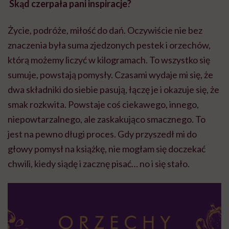
Skąd czerpała pani inspiracje?
Życie, podróże, miłość do dań. Oczywiście nie bez
znaczenia była suma zjedzonych pestek i orzechów,
którą możemy liczyć w kilogramach. To wszystko się
sumuje, powstają pomysły. Czasami wydaje mi się, że
dwa składniki do siebie pasują, łączę je i okazuje się, że
smak rozkwita. Powstaje coś ciekawego, innego,
niepowtarzalnego, ale zaskakująco smacznego. To
jest na pewno długi proces. Gdy przyszedł mi do
głowy pomysł na książkę, nie mogłam się doczekać
chwili, kiedy siądę i zacznę pisać… no i się stało.