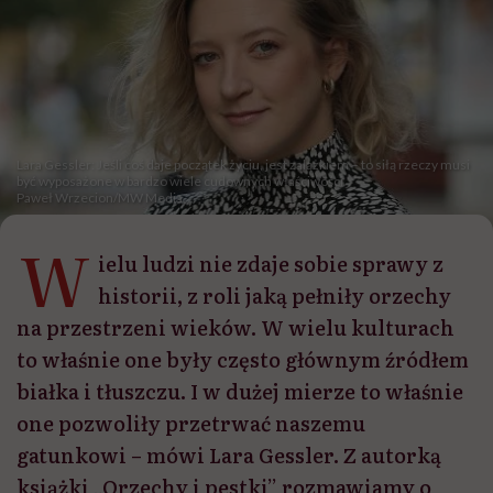
Lara Gessler: Jeśli coś daje początek życiu, jest zalążkiem – to siłą rzeczy musi
być wyposażone w bardzo wiele cudownych właściwości
Paweł Wrzecion/MW Media
W
ielu ludzi nie zdaje sobie sprawy z
historii, z roli jaką pełniły orzechy
na przestrzeni wieków. W wielu kulturach
to właśnie one były często głównym źródłem
białka i tłuszczu. I w dużej mierze to właśnie
one pozwoliły przetrwać naszemu
gatunkowi – mówi Lara Gessler. Z autorką
książki „Orzechy i pestki” rozmawiamy o