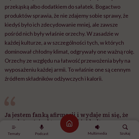
przekąską albo dodatkiem do sałatek. Bogactwo
produktów sprawia, że nie zdajemy sobie sprawy, że
kiedyś było ich zdecydowanie mniej, ale zawsze
pośród nich były właśnie orzechy. W zasadzie w
każdej kulturze, a w szczególności tych, w których
dominował chłodny klimat, odgrywały one ważną rolę.
Orzechy ze względu na łatwość przewożenia były na
wyposażeniu każdej armii. To właśnie one są cennym
źródłem składników odżywczych i kalorii.
Ja jestem fanką afirmacji i wydaje mi się, że
w zależności od tego, w jakiej kulturze
Strona główna
żyjemy i w co wierzymy, to taką ma to dla nas
Multimedia
Szukaj
Tematy
Podcast
moc. Orzechy są czymś bardzo potężnym.