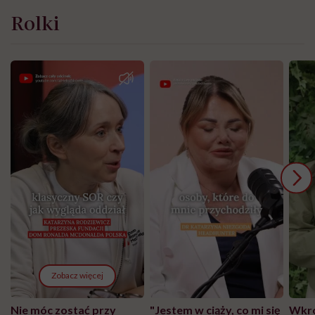
Rolki
Zobacz więcej
Nie móc zostać przy
"Jestem w ciąży, co mi się
Wkró