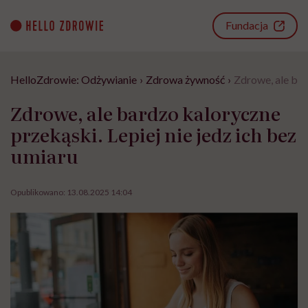
Go
to
Fundacja
content
HelloZdrowie: Odżywianie
›
Zdrowa żywność
›
Zdrowe, ale bar
Zdrowe, ale bardzo kaloryczne
przekąski. Lepiej nie jedz ich bez
umiaru
Opublikowano:
13.08.2025 14:04