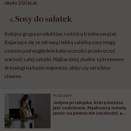
około 250 kcal.
Sosy do sałatek
Kolejna grupa produktów, na którą trzeba uważać.
Kojarzące się ze zdrową i lekką sałatką sosy mogą
czasem pod względem kaloryczności przekroczyć
wartość całej sałatki. Najbardziej złudne są kremowe
dressingi na bazie majonezu, oleju czy sera blue
cheese.
POLECAMY
Jedyna przekąska, którą możesz
jeść codziennie. Naukowcy mówią
jasno: na pewno nie zaszkodzi, a
może nawet pomóc