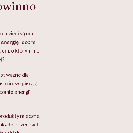
powinno
u dzieci są one
 energię i dobre
iem, o którym nie
j?
est ważne dla
 m.in. wspierają
zanie energii
 produkty mleczne.
wokado, orzechach
jak chleb