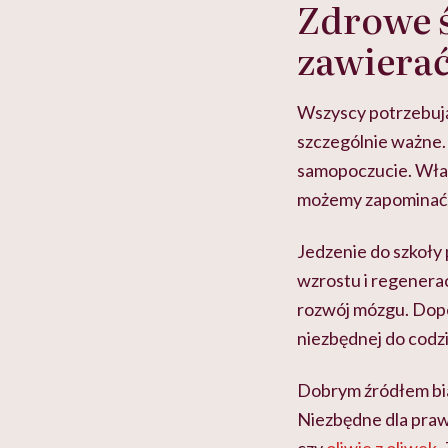
Zdrowe ś
zawiera
Wszyscy potrzebują
szczególnie ważne. 
samopoczucie. Właś
możemy zapominać. C
Jedzenie do szkoły 
wzrostu i regenerac
rozwój mózgu. Dope
niezbędnej do codz
Dobrym źródłem bia
Niezbędne dla praw
czy
oliwie z oliwek
.