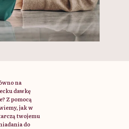
arówno na
ziecku dawkę
ie? Z pomocą
wiemy, jak w
starczą twojemu
śniadania do