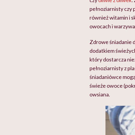
pełnoziarnisty czy
również witamin i 
owocach i warzywac
Zdrowe śniadanie d
dodatkiem świeżych
który dostarcza n
pełnoziarnisty z p
śniadaniówce mogą z
świeże owoce (pokro
owsiana.