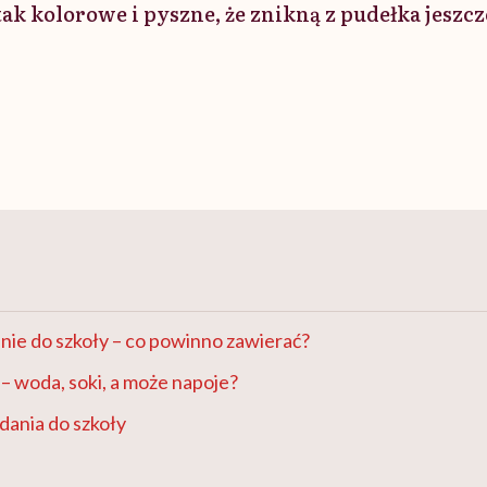
 tak kolorowe i pyszne, że znikną z pudełka jeszc
ie do szkoły – co powinno zawierać?
 – woda, soki, a może napoje?
dania do szkoły