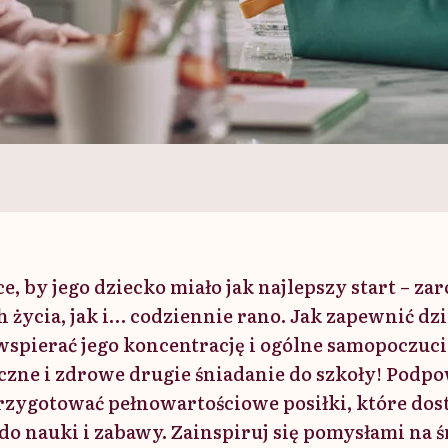
e, by jego dziecko miało jak najlepszy start – z
 życia, jak i… codziennie rano. Jak zapewnić d
e wspierać jego koncentrację i ogólne samopoczuc
zne i zdrowe drugie śniadanie do szkoły! Podpo
rzygotować pełnowartościowe posiłki, które do
do nauki i zabawy. Zainspiruj się pomysłami na 