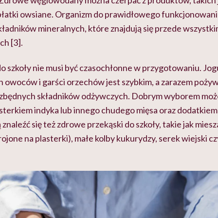
 płatki owsiane. Organizm do prawidłowego funkcjonowani
składników mineralnych, które znajdują się przede wszystk
h [3].
o szkoły nie musi być czasochłonne w przygotowaniu. Jogu
 owoców i garści orzechów jest szybkim, a zarazem poży
iezbędnych składników odżywczych. Dobrym wyborem może
lasterkiem indyka lub innego chudego mięsa oraz dodatkie
naleźć się też zdrowe przekąski do szkoły, takie jak mies
jone na plasterki), małe kolby kukurydzy, serek wiejski c