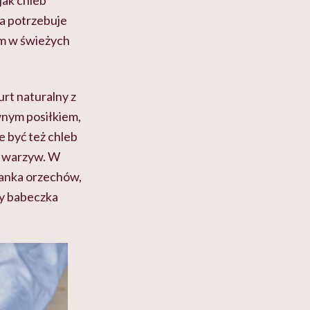
a potrzebuje
im w świeżych
rt naturalny z
wnym posiłkiem,
 być też chleb
m warzyw. W
zanka orzechów,
zy babeczka