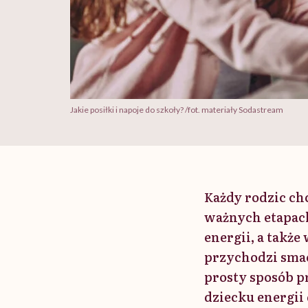
Jakie posiłki i napoje do szkoły? /fot. materiały Sodastream
Każdy rodzic chc
ważnych etapach
energii, a takż
przychodzi smac
prosty sposób p
dziecku energii 