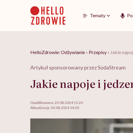
Go
to
content
Tematy
Po
HelloZdrowie: Odżywianie
›
Przepisy
›
Jakie napo
Artykuł sponsorowany przez SodaStream
Jakie napoje i jedz
Opublikowano:
23.08.2024 11:20
Aktualizacja:
30.08.2024 14:20