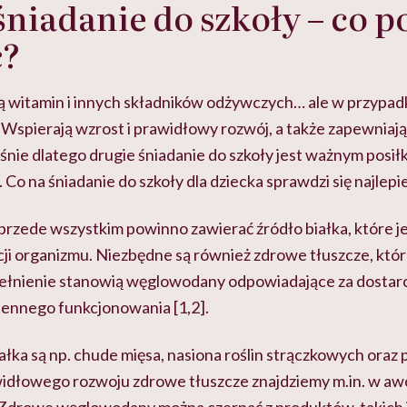
niadanie do szkoły – co 
ć?
 witamin i innych składników odżywczych… ale w przypadk
Wspierają wzrost i prawidłowy rozwój, a także zapewniają
nie dlatego drugie śniadanie do szkoły jest ważnym posiłk
o na śniadanie do szkoły dla dziecka sprawdzi się najlepie
przede wszystkim powinno zawierać źródło białka, które j
ji organizmu. Niezbędne są również zdrowe tłuszcze, które
łnienie stanowią węglowodany odpowiadające za dostarc
iennego funkcjonowania [1,2].
łka są np. chude mięsa, nasiona roślin strączkowych oraz
idłowego rozwoju zdrowe tłuszcze znajdziemy m.in. w a
 Zdrowe węglowodany można czerpać z produktów, takich 