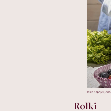
Jakie napoje i jed
Rolki