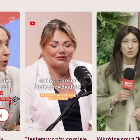
j
zy
"Jestem w ciąży, co mi się
Wkrótce nowa "