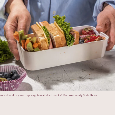
zenie do szkoły warto przygotować dla dziecka? /fot. materiały SodaStream