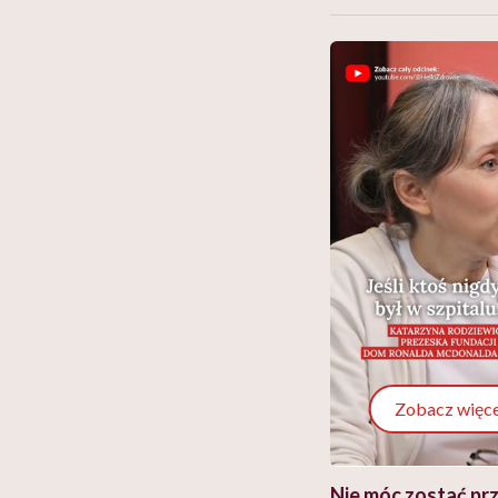
Zobacz więce
 i miał
Najlepsza dieta wydaje się
Nie móc zostać pr