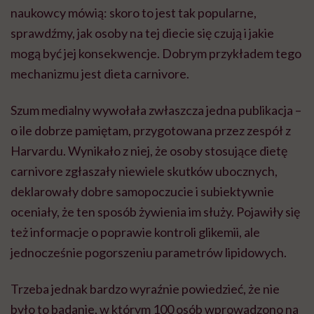
naukowcy mówią: skoro to jest tak popularne,
sprawdźmy, jak osoby na tej diecie się czują i jakie
mogą być jej konsekwencje. Dobrym przykładem tego
mechanizmu jest dieta carnivore.
Szum medialny wywołała zwłaszcza jedna publikacja –
o ile dobrze pamiętam, przygotowana przez zespół z
Harvardu. Wynikało z niej, że osoby stosujące dietę
carnivore zgłaszały niewiele skutków ubocznych,
deklarowały dobre samopoczucie i subiektywnie
oceniały, że ten sposób żywienia im służy. Pojawiły się
też informacje o poprawie kontroli glikemii, ale
jednocześnie pogorszeniu parametrów lipidowych.
Trzeba jednak bardzo wyraźnie powiedzieć, że nie
było to badanie, w którym 100 osób wprowadzono na