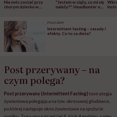
Nie móc zostać przy
"Jestem w ciąży, co mi się
Wkró
chorym dziecku w
należy?". Headhunter o
Inst
szpitalu to tortura.
zmianie pokoleniowej u
atak
"Przeszkadzać w tym
kobiet w ciąży na rynku
wars
może chyba tylko
pracy
eksp
POLECAMY
głupota i brak
Intermittent fasting – zasady i
wyobraźni"
efekty. Co to za dieta?
Post przerywany – na
czym polega?
Post przerywany (Intermittent Fasting)
tostrategia
żywieniowa polegająca na tzw. okresowej głodówce,
po której następuje okno żywieniowe na spożycie
posiłku. Trwa ono najczęściej 8, 6 lub 4 godziny, a więc