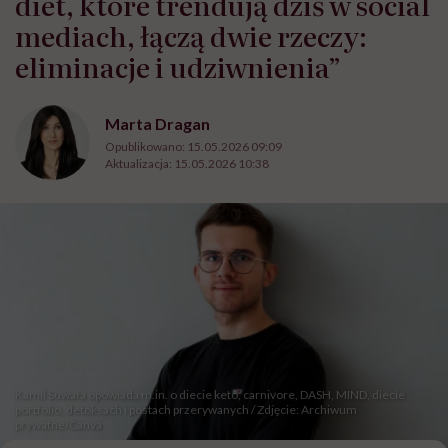
diet, które trendują dziś w social
mediach, łączą dwie rzeczy:
eliminacje i udziwnienia”
Marta Dragan
Opublikowano:
15.05.2026 09:09
Aktualizacja:
15.05.2026 10:38
Kamil Suwała opowiada m.in. o diecie keto, carnivore, DASH, MIND, diecie
portfolio, detoksach i postach przerywanych / Zdjęcie: Archiwum
prywatne/Canva