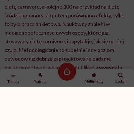
dietę carnivore, a kolejne 100 na przykład na dietę
śródziemnomorską i potem porównano efekty, tylko
to była praca ankietowa. Naukowcy znaleźli w
mediach społecznościowych osoby, które już
stosowały dietę carnivore, i zapytali je, jak się na niej
czują. Metodologicznie to zupełnie inny poziom
dowodów niż dobrze zaprojektowane badanie
eksperymentalne, ale mimo to publikacja wywołała
Strona główna
duże zainteresowanie.
Multimedia
Szukaj
Tematy
Podcast
I od razu zaznaczę, że na ten moment nie mamy
dobrego badania randomizowanego, które
pokazywałoby, że dieta carnivore jest skuteczna albo
bezpieczna. Mamy przede wszystkim tę pracę
ankietową, a na jej podstawie nie można wyciągać