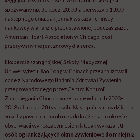
wygląda to w ten sposób, że ostatni posiłek jest
spożywany np. do godz. 20:00, a pierwszy o 10:00
następnego dnia. Jak jednak wskazali chińscy
naukowcy w analizie przedstawionej podczas zjazdu
American Heart Association w Chicago, post
przerywany nie jest zdrowy dla serca.
Eksperci z szanghajskiej Szkoły Medycznej
Uniwersytetu Jiao Tong w Chinach przeanalizowali
dane z Narodowego Badania Zdrowia i Żywienia
przeprowadzanego przez Centra Kontroli i
Zapobiegania Chorobom zebrane w latach 2003–
2018 od ponad 20 tys. osób. Następnie sprawdzili, kto
zmarł z powodu chorób układu krążenia po okresie
obserwacji wynoszącym osiem lat. Jak wykazali,
u
osób ograniczających okno żywieniowe do mniej niż