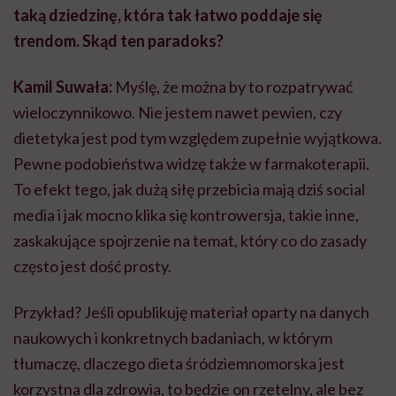
taką dziedzinę, która tak łatwo poddaje się
trendom. Skąd ten paradoks?
Kamil Suwała:
Myślę, że można by to rozpatrywać
wieloczynnikowo. Nie jestem nawet pewien, czy
dietetyka jest pod tym względem zupełnie wyjątkowa.
Pewne podobieństwa widzę także w farmakoterapii.
To efekt tego, jak dużą siłę przebicia mają dziś social
media i jak mocno klika się kontrowersja, takie inne,
zaskakujące spojrzenie na temat, który co do zasady
często jest dość prosty.
Przykład? Jeśli opublikuję materiał oparty na danych
naukowych i konkretnych badaniach, w którym
tłumaczę, dlaczego dieta śródziemnomorska jest
korzystna dla zdrowia, to będzie on rzetelny, ale bez