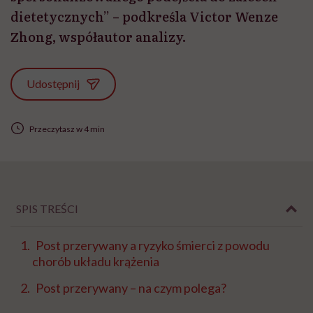
dietetycznych” – podkreśla Victor Wenze
Zhong, współautor analizy.
Udostępnij
Przeczytasz w 4 min
SPIS TREŚCI
Post przerywany a ryzyko śmierci z powodu
chorób układu krążenia
Post przerywany – na czym polega?