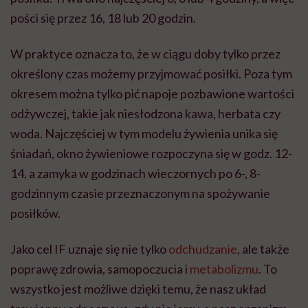
pości się przez 16, 18 lub 20 godzin.
W praktyce oznacza to, że w ciągu doby tylko przez
określony czas możemy przyjmować posiłki. Poza tym
okresem można tylko pić napoje pozbawione wartości
odżywczej, takie jak niesłodzona kawa, herbata czy
woda. Najczęściej w tym modelu żywienia unika się
śniadań, okno żywieniowe rozpoczyna się w godz. 12-
14, a zamyka w godzinach wieczornych po 6-, 8-
godzinnym czasie przeznaczonym na spożywanie
posiłków.
Jako cel IF uznaje się nie tylko
odchudzanie
, ale także
poprawę zdrowia, samopoczucia i
metabolizmu
. To
wszystko jest możliwe dzięki temu, że nasz układ