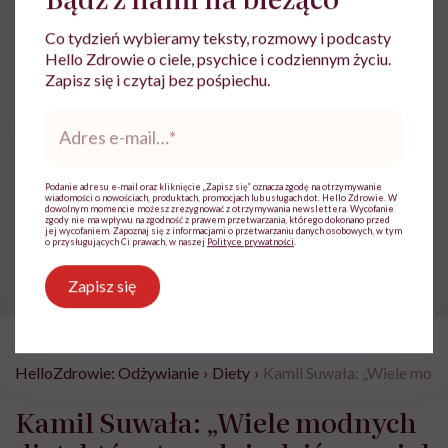
innych
Co tydzień wybieramy teksty, rozmowy i podcasty
Zobacz profil
Hello Zdrowie o ciele, psychice i codziennym życiu.
Zapisz się i czytaj bez pośpiechu.
Adres
Udostępnij
e-
mail
*
Podanie adresu e-mail oraz kliknięcie „Zapisz się” oznacza zgodę na otrzymywanie
wiadomości o nowościach, produktach, promocjach lub usługach dot. Hello Zdrowie. W
Powiązane tematy:
dowolnym momencie możesz zrezygnować z otrzymywania newslettera. Wycofanie
zgody nie ma wpływu na zgodność z prawem przetwarzania, którego dokonano przed
jej wycofaniem. Zapoznaj się z informacjami o przetwarzaniu danych osobowych, w tym
o przysługujących Ci prawach, w naszej
Polityce prywatności
.
Diety odchudzające
Zdrowe odżywianie
Zapisz się
HelloZdrowie: Odżywianie
›
Diety
›
Kamil Suwała: „Wiele modnyc
Kamil Suwała: „Wiele modnych