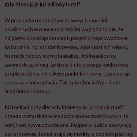
gdy stosują je już miliony ludzi?
W przypadku modeli żywieniowych mocniej
osadzonych w nauce najczęściej wygląda to tak, że
najpierw powstaje koncept, potem przeprowadzane
są badania, np. randomizowane, a jeśli jest ich więcej,
to z nich tworzy się metaanalizę. Jeśli naukowcy
zawnioskują w niej, że dana dieta pomaga konkretnej
grupie osób na określony punkt końcowy, to powstaje
szersza rekomendacja. Tak było chociażby z dietą
śródziemnomorską.
Natomiast przy dietach, które zyskują popularność
przede wszystkim w mediach społecznościowych, ta
kolejność bywa odwrócona. Najpierw ludzie zaczynają
coś stosować, temat staje się modny, a dopiero później