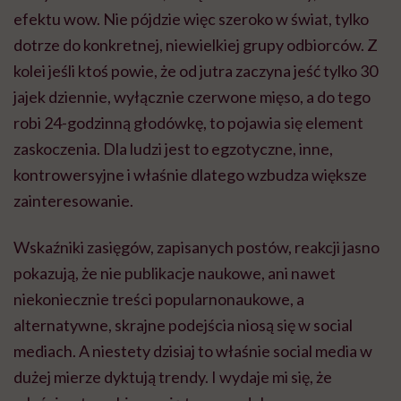
efektu wow. Nie pójdzie więc szeroko w świat, tylko
dotrze do konkretnej, niewielkiej grupy odbiorców. Z
kolei jeśli ktoś powie, że od jutra zaczyna jeść tylko 30
jajek dziennie, wyłącznie czerwone mięso, a do tego
robi 24-godzinną głodówkę, to pojawia się element
zaskoczenia. Dla ludzi jest to egzotyczne, inne,
kontrowersyjne i właśnie dlatego wzbudza większe
zainteresowanie.
Wskaźniki zasięgów, zapisanych postów, reakcji jasno
pokazują, że nie publikacje naukowe, ani nawet
niekoniecznie treści popularnonaukowe, a
alternatywne, skrajne podejścia niosą się w social
mediach. A niestety dzisiaj to właśnie social media w
dużej mierze dyktują trendy. I wydaje mi się, że