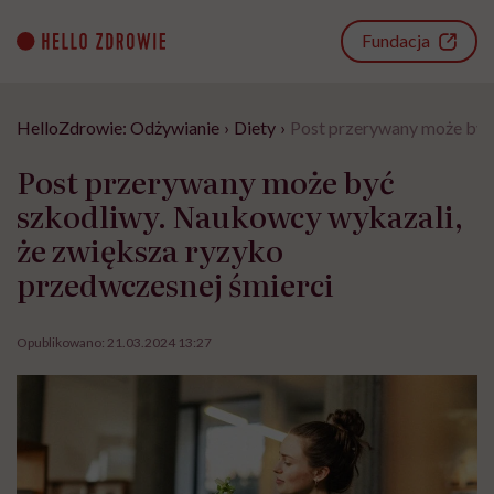
Go
to
Fundacja
content
HelloZdrowie: Odżywianie
›
Diety
›
Post przerywany może być 
Post przerywany może być
szkodliwy. Naukowcy wykazali,
że zwiększa ryzyko
przedwczesnej śmierci
Opublikowano:
21.03.2024 13:27