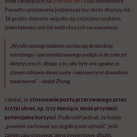
osób cierpiących na
choroby serca
lub nowotwory.
Ponadto spożywanie jedzenia przez okres dłuższy niż
16 godzin dziennie wiązało się z niższym ryzykiem
śmiertelności wśród osób chorych na nowotwór.
„Wyniki naszego badania zachęcają do bardziej
ostrożnego i spersonalizowanego podejścia do zaleceń
dietetycznych, dbając o to, aby były one zgodne ze
stanem zdrowia danej osoby i najnowszymi dowodami
naukowymi” – dodał Zhong.
I dodał, że
stosowanie postu przerywanego przez
krótki okres, np. trzy miesiące, może przynieść
potencjalne korzyści
. Podkreślił jednak, że ludzie
„powinni zachować szczególną ostrożność”, jeśli
zamierzają stosować okno żywieniowe dłużej.