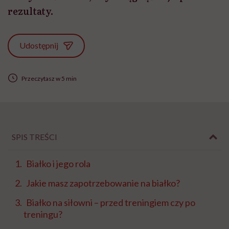
rezultaty.
Udostępnij
Przeczytasz w 5 min
SPIS TREŚCI
Białko i jego rola
Jakie masz zapotrzebowanie na białko?
Białko na siłowni – przed treningiem czy po
treningu?