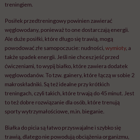
treningiem.
Posiłek przedtreningowy powinien zawierać
węglowodany, ponieważ to one dostarczają energii.
Ale duże posiłki, które długo się trawią, mogą
powodować złe samopoczucie: nudności,
wymioty
, a
także spadek energii. Jeśli nie chcesz jeść przed
ćwiczeniami, to wypij białko, które zawiera dodatek
węglowodanów. To tzw. gainery, które łączą w sobie 2
makroskładniki. Są też idealne przy krótkich
treningach, czyli takich, które trwają do 45 minut. Jest
to też dobre rozwiązanie dla osób, które trenują
sporty wytrzymałościowe, m.in. bieganie.
Białka do picia są łatwo przyswajalne i szybko się
trawią, dlatego nie powodują obciążenia organizmu,