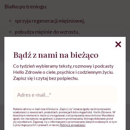
Białko po treningu:
sprzyja regeneracji mięśniowej,
pobudza mięśnie do wzrostu,
wymieszane z wodą nawadnia organizm i
uzupełnia energię.
Bądź z nami na bieżąco
Co tydzień wybieramy teksty, rozmowy i podcasty
POLECAMY
Hello Zdrowie o ciele, psychice i codziennym życiu.
Kiedy brać białko, rodzaje białka,
Zapisz się i czytaj bez pośpiechu.
przeciwwskazania
Adres
e-
mail
*
Podanie adresu e-mail oraz kliknięcie „Zapisz się” oznacza zgodę na otrzymywanie
wiadomości o nowościach, produktach, promocjach lub usługach dot. Hello Zdrowie. W
Redukcja a odżywki
dowolnym momencie możesz zrezygnować z otrzymywania newslettera. Wycofanie
zgody nie ma wpływu na zgodność z prawem przetwarzania, którego dokonano przed
jej wycofaniem. Zapoznaj się z informacjami o przetwarzaniu danych osobowych, w tym
o przysługujących Ci prawach, w naszej
Polityce prywatności
.