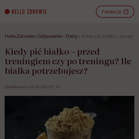
Go
to
Fundacja
content
HelloZdrowie: Odżywianie
›
Diety
›
Kiedy pić białko – przed tr
Kiedy pić białko – przed
treningiem czy po treningu? Ile
białka potrzebujesz?
Opublikowano:
02.05.2022 07:14