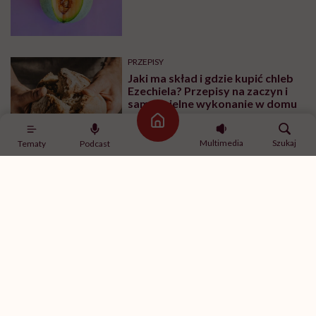
PRZEPISY
Jaki ma skład i gdzie kupić chleb
Ezechiela? Przepisy na zaczyn i
samodzielne wykonanie w domu
Strona główna
Multimedia
Szukaj
Tematy
Podcast
ZDROWE ODŻYWIANIE
Obsesja gwiazd na punkcie
Ozempiku. Ekspertka ostrzega:
„Mogą zmagać się z
długotrwałymi problemami”
Najnowsze w naszym serwisie