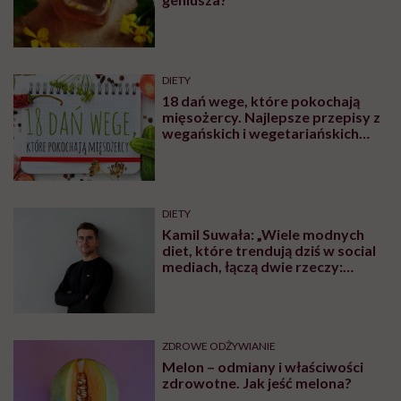
DIETY
18 dań wege, które pokochają
mięsożercy. Najlepsze przepisy z
wegańskich i wegetariańskich
blogów
DIETY
Kamil Suwała: „Wiele modnych
diet, które trendują dziś w social
mediach, łączą dwie rzeczy:
eliminacje i udziwnienia”
ZDROWE ODŻYWIANIE
Melon – odmiany i właściwości
zdrowotne. Jak jeść melona?