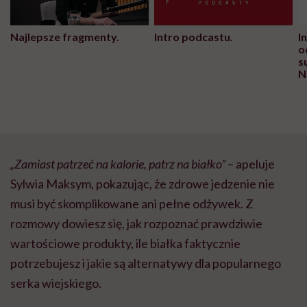
Najlepsze fragmenty.
Intro podcastu.
I
o
s
N
„Zamiast patrzeć na kalorie, patrz na białko”
– apeluje
Sylwia Maksym, pokazując, że zdrowe jedzenie nie
musi być skomplikowane ani pełne odżywek. Z
rozmowy dowiesz się, jak rozpoznać prawdziwie
wartościowe produkty, ile białka faktycznie
potrzebujesz i jakie są alternatywy dla popularnego
serka wiejskiego.