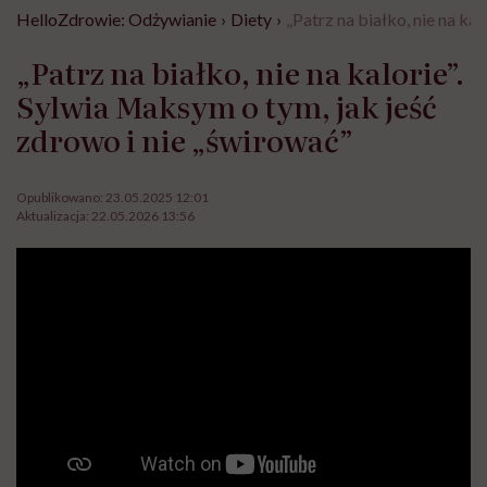
HelloZdrowie: Odżywianie
›
Diety
›
„Patrz na białko, nie na ka
„Patrz na białko, nie na kalorie”.
Sylwia Maksym o tym, jak jeść
zdrowo i nie „świrować”
Opublikowano:
23.05.2025 12:01
Aktualizacja:
22.05.2026 13:56