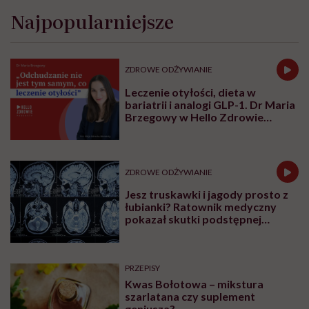
Najpopularniejsze
ZDROWE ODŻYWIANIE
Leczenie otyłości, dieta w
bariatrii i analogi GLP-1. Dr Maria
Brzegowy w Hello Zdrowie
Podcasty
ZDROWE ODŻYWIANIE
Jesz truskawki i jagody prosto z
łubianki? Ratownik medyczny
pokazał skutki podstępnej
choroby niemytych owoców
PRZEPISY
Kwas Bołotowa – mikstura
szarlatana czy suplement
geniusza?