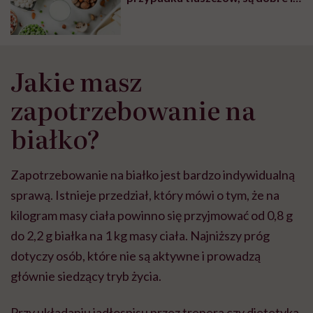
złe źródła białka
Jakie masz
zapotrzebowanie na
białko?
Zapotrzebowanie na białko jest bardzo indywidualną
sprawą. Istnieje przedział, który mówi o tym, że na
kilogram masy ciała powinno się przyjmować od 0,8 g
do 2,2 g białka na 1 kg masy ciała. Najniższy próg
dotyczy osób, które nie są aktywne i prowadzą
głównie siedzący tryb życia.
Przy układaniu jadłospisu przez trenera czy dietetyka