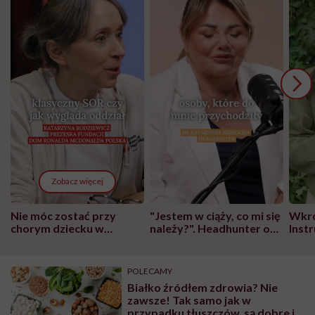
Zobacz więcej
Nie móc zostać przy
"Jestem w ciąży, co mi się
Wkró
chorym dziecku w
należy?". Headhunter o
Inst
szpitalu to tortura.
zmianie pokoleniowej u
atak
"Przeszkadzać w tym
kobiet w ciąży na rynku
wars
może chyba tylko
pracy
eksp
POLECAMY
głupota i brak
Białko źródłem zdrowia? Nie
wyobraźni"
zawsze! Tak samo jak w
przypadku tłuszczów, są dobre i