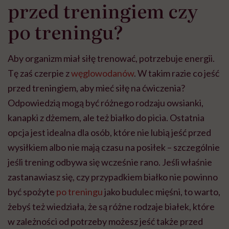
przed treningiem czy
po treningu?
Aby organizm miał siłę trenować, potrzebuje energii.
Tę zaś czerpie z
węglowodanów
. W takim razie co jeść
przed treningiem, aby mieć siłę na ćwiczenia?
Odpowiedzią mogą być różnego rodzaju owsianki,
kanapki z dżemem, ale też białko do picia. Ostatnia
opcja jest idealna dla osób, które nie lubią jeść przed
wysiłkiem albo nie mają czasu na posiłek – szczególnie
jeśli trening odbywa się wcześnie rano. Jeśli właśnie
zastanawiasz się, czy przypadkiem białko nie powinno
być spożyte
po treningu
jako budulec mięśni, to warto,
żebyś też wiedziała, że są różne rodzaje białek, które
w zależności od potrzeby możesz jeść także przed