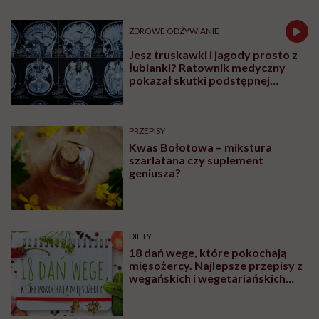
naprawdę coś zmienić w naszych głowach.
Katarzyna Błażejewska-Stuhr, dietetyczka
kliniczna i psychodietetyczka, autorka
książki „Poradnik pozytywnego jedzenia.
Jak karmić się z miłością?” przekonuje, że
często „zapominamy o podstawowej,
pierwotnej funkcji jedzenia, jaką jest to, że
ono powinno nas odżywiać”.
Udostępnij
Posłuchaj
Wysłuchasz w 66 min