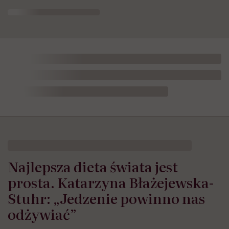
HelloZdrowie: Odżywianie
›
Zdrowe odżywianie
›
Najlepsza di
Najlepsza dieta świata jest
prosta. Katarzyna Błażejewska-
Stuhr: „Jedzenie powinno nas
odżywiać”