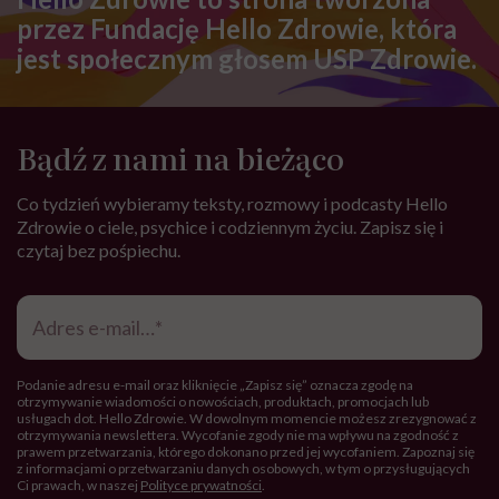
mięsożercy. Najlepsze przepisy z
wegańskich i wegetariańskich
blogów
DIETY
Kamil Suwała: „Wiele modnych
diet, które trendują dziś w social
mediach, łączą dwie rzeczy:
eliminacje i udziwnienia”
ZDROWE ODŻYWIANIE
Melon – odmiany i właściwości
zdrowotne. Jak jeść melona?
PRZEPISY
Jaki ma skład i gdzie kupić chleb