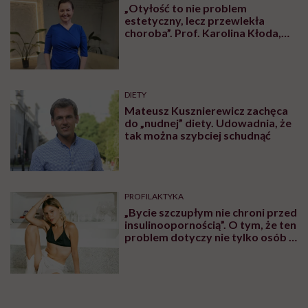
Karolina Wierzbińska
Redaktorka naczelna #Wykładowczyni
#Aktywistka. Sprawia, że pewne rzeczy się
inicjują, łączy ludzi i projekty, kocha
procesy i sprawdzanie, co fantastycznego
może się czaić za rogiem
Zobacz profil
Udostępnij
Powiązane tematy: