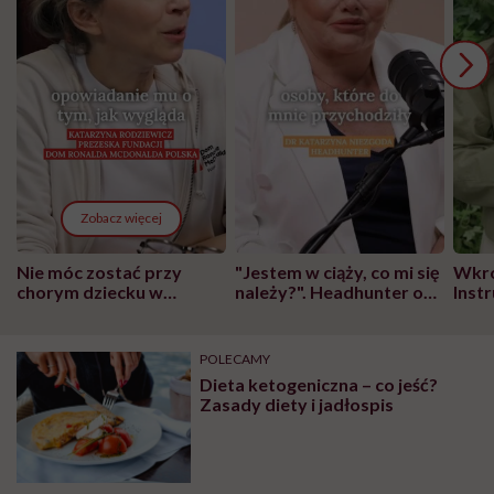
Zobacz więcej
Nie móc zostać przy
"Jestem w ciąży, co mi się
Wkró
chorym dziecku w
należy?". Headhunter o
Inst
szpitalu to tortura.
zmianie pokoleniowej u
atak
"Przeszkadzać w tym
kobiet w ciąży na rynku
wars
może chyba tylko
pracy
eksp
POLECAMY
głupota i brak
Dieta ketogeniczna – co jeść?
wyobraźni"
Zasady diety i jadłospis