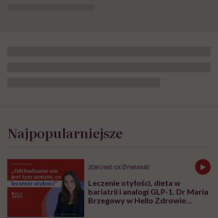
Opublikowano:
14.04.2025 12:00
Aktualizacja:
02.07.2026 13:33
Ten odcinek to nie kolejna lista porad
dietetycznych, ale szczera rozmowa o relacji
z jedzeniem i ciałem. Taka, która może