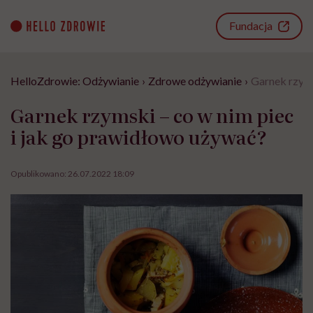
Go
to
Fundacja
content
HelloZdrowie: Odżywianie
›
Zdrowe odżywianie
›
Garnek rzyms
Garnek rzymski – co w nim piec
i jak go prawidłowo używać?
Opublikowano:
26.07.2022 18:09