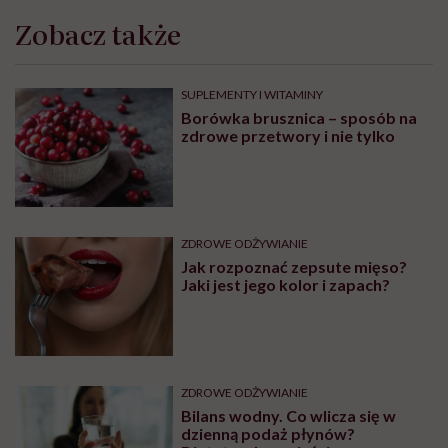
Ciało
Jedzenie
Zaburzenia odżywiania
Zdrowe odżywianie
Treści zawarte w serwisie mają wyłącznie
i
charakter informacyjny i nie stanowią porady
lekarskiej. Pamiętaj, że w przypadku
problemów ze zdrowiem należy bezwzględnie
skonsultować się z lekarzem.
Najpopularniejsze
ZDROWE ODŻYWIANIE