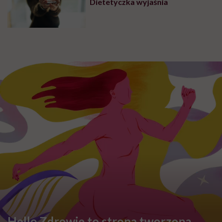
Leczenie otyłości, dieta w
bariatrii i analogi GLP-1. Dr Maria
Brzegowy w Hello Zdrowie
Podcasty
ZDROWE ODŻYWIANIE
Jesz truskawki i jagody prosto z
łubianki? Ratownik medyczny
pokazał skutki podstępnej
choroby niemytych owoców
PRZEPISY
Kwas Bołotowa – mikstura
szarlatana czy suplement
geniusza?
DIETY
18 dań wege, które pokochają