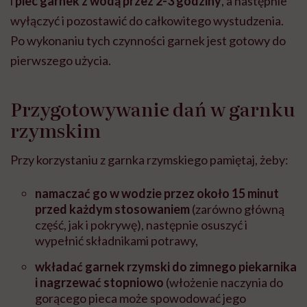
i
piec garnek z wodą przez 2-3 godziny
, a następnie
wyłączyć i pozostawić do całkowitego wystudzenia.
Po wykonaniu tych czynności garnek jest gotowy do
pierwszego użycia.
Przygotowywanie dań w garnku
rzymskim
Przy korzystaniu z garnka rzymskiego pamiętaj, żeby:
namaczać go w wodzie przez około 15 minut
przed każdym stosowaniem
(zarówno główną
część, jak i pokrywę), następnie osuszyć i
wypełnić składnikami potrawy,
wkładać garnek rzymski do zimnego piekarnika
i nagrzewać stopniowo
(włożenie naczynia do
gorącego pieca może spowodować jego