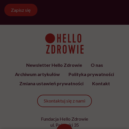
Ezechiela? Przepisy na zaczyn i
samodzielne wykonanie w domu
ZDROWE ODŻYWIANIE
Obsesja gwiazd na punkcie
Ozempiku. Ekspertka ostrzega:
„Mogą zmagać się z
długotrwałymi problemami”
Najnowsze w naszym serwisie
DIETY
Zdrowa dieta ma sens, nawet jeśli
kilogramy wracają. To odkrycie
daje nadzieję wszystkim