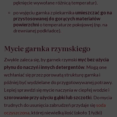
pęknięcie wywołane różnicą temperatur),
po wyjęciu garnka z piekarnika
umieszczać go na
przystosowanej do gorących materiałów
powierzchni
o temperaturze pokojowej (np. na
drewnianej podkładce).
Mycie garnka rzymskiego
Zwykle zaleca się, by garnek rzymski
myć bez użycia
płynu do naczyń i innych detergentów
. Mogą one
wchłaniać się przez porowatą strukturę garnka i
później być wydzielane do przygotowywanej potrawy.
Lepiej sprawdzi się mycie naczynia w ciepłej wodzie i
szorowanie przy użyciu gąbki lub szczotki
. Do mycia
trudnych do usunięcia zabrudzeń przydaje się
soda
oczyszczona
, której niewielką ilość (około 1 łyżki)