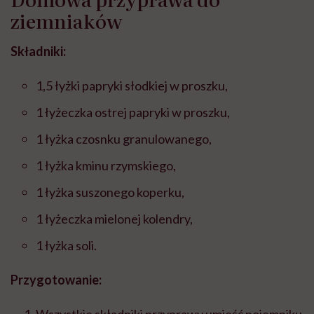
ziemniaków
Składniki:
1,5 łyżki papryki słodkiej w proszku,
1 łyżeczka ostrej papryki w proszku,
1 łyżka czosnku granulowanego,
1 łyżka kminu rzymskiego,
1 łyżka suszonego koperku,
1 łyżeczka mielonej kolendry,
1 łyżka soli.
Przygotowanie:
Wszystkie składniki przyprawy umieść pojemniku