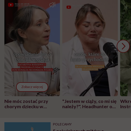
Zobacz więcej
Nie móc zostać przy
"Jestem w ciąży, co mi się
Wkró
chorym dziecku w
należy?". Headhunter o
Inst
szpitalu to tortura.
zmianie pokoleniowej u
atak
"Przeszkadzać w tym
kobiet w ciąży na rynku
wars
może chyba tylko
pracy
eksp
POLECAMY
głupota i brak
5 największych mitów o