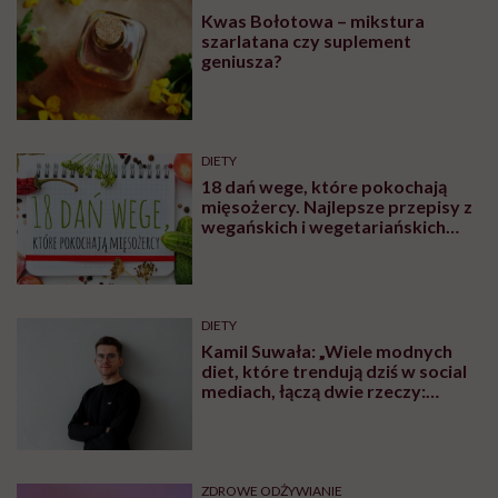
Kwas Bołotowa – mikstura
szarlatana czy suplement
geniusza?
DIETY
18 dań wege, które pokochają
mięsożercy. Najlepsze przepisy z
wegańskich i wegetariańskich
blogów
DIETY
Kamil Suwała: „Wiele modnych
diet, które trendują dziś w social
mediach, łączą dwie rzeczy:
eliminacje i udziwnienia”
ZDROWE ODŻYWIANIE