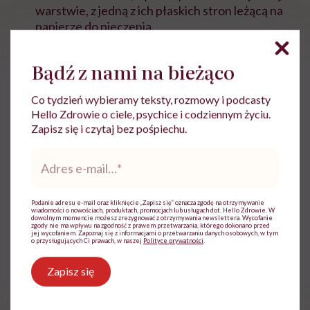
warstwie, z jedną z ich płaskich stron leżącą na
papierze do pieczenia.
Włóż do nagrzanego piekarnika na środkowy
Bądź z nami na bieżąco
poziom.
Piecz ziemniaki przez 20 minut, wymieszaj i
Co tydzień wybieramy teksty, rozmowy i podcasty
dopiekaj przez kolejne 20-25 minut, aż nabiorą
Hello Zdrowie o ciele, psychice i codziennym życiu.
złotobrązowego koloru. Czas pieczenia
Zapisz się i czytaj bez pośpiechu.
ziemniaków może różnić się w zależności od
Adres
wykorzystanego gatunku i okresu
e-
przechowywania ziemniaków (
młode ziemniaki
mail
*
pieką się dłużej, ponieważ zawierają mniej
Podanie adresu e-mail oraz kliknięcie „Zapisz się” oznacza zgodę na otrzymywanie
naturalnie występujących cukrów, które
wiadomości o nowościach, produktach, promocjach lub usługach dot. Hello Zdrowie. W
dowolnym momencie możesz zrezygnować z otrzymywania newslettera. Wycofanie
podlegają szybszej karmelizacji i brązowieniu). W
zgody nie ma wpływu na zgodność z prawem przetwarzania, którego dokonano przed
jej wycofaniem. Zapoznaj się z informacjami o przetwarzaniu danych osobowych, w tym
drugiej połowie pieczenia (po 20 minutach w
o przysługujących Ci prawach, w naszej
Polityce prywatności
.
piekarniku) sprawdzaj więc co około 10 minut ich
kolor, by uniknąć przypalenia.
Zapisz się