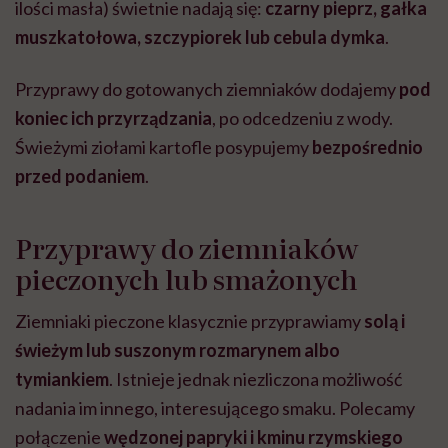
ilości masła) świetnie nadają się:
czarny pieprz, gałka
muszkatołowa, szczypiorek lub cebula dymka
.
Przyprawy do gotowanych ziemniaków dodajemy
pod
koniec ich przyrządzania
, po odcedzeniu z wody.
Świeżymi ziołami kartofle posypujemy
bezpośrednio
przed podaniem
.
Przyprawy do ziemniaków
pieczonych lub smażonych
Ziemniaki pieczone klasycznie przyprawiamy
solą i
świeżym lub suszonym rozmarynem albo
tymiankiem
. Istnieje jednak niezliczona możliwość
nadania im innego, interesującego smaku. Polecamy
połączenie
wędzonej papryki i kminu rzymskiego