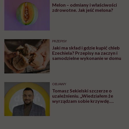
Melon – odmiany i właściwości
zdrowotne. Jak jeść melona?
PRZEPISY
Jaki ma skład i gdzie kupić chleb
Ezechiela? Przepisy na zaczyn i
samodzielne wykonanie w domu
OBJAWY
Tomasz Sekielski szczerze o
uzależnieniu. „Wiedziałem że
wyrządzam sobie krzywdę.
Bałem się, że się już nie obudzę”