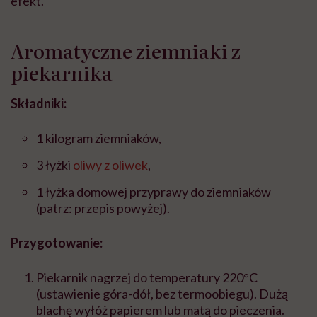
efekt.
Aromatyczne ziemniaki z
piekarnika
Składniki:
1 kilogram ziemniaków,
3 łyżki
oliwy z oliwek
,
1 łyżka domowej przyprawy do ziemniaków
(patrz: przepis powyżej).
Przygotowanie:
Piekarnik nagrzej do temperatury 220°C
(ustawienie góra-dół, bez termoobiegu). Dużą
blachę wyłóż papierem lub matą do pieczenia.