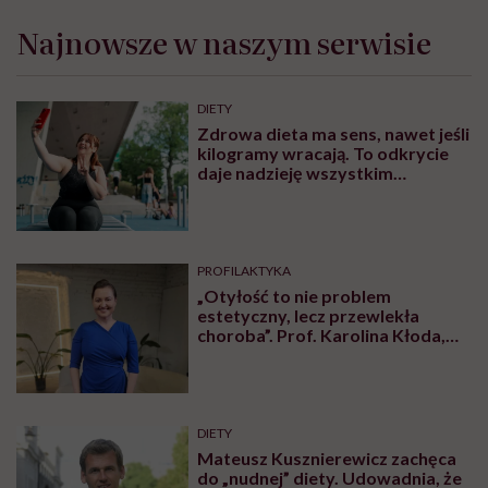
Najnowsze w naszym serwisie
DIETY
Zdrowa dieta ma sens, nawet jeśli
kilogramy wracają. To odkrycie
daje nadzieję wszystkim
walczącym z efektem jo-jo
PROFILAKTYKA
„Otyłość to nie problem
estetyczny, lecz przewlekła
choroba”. Prof. Karolina Kłoda,
która mierzy się z tym
schorzeniem, mówi pacjentom: to
nie wasza wina
DIETY
Mateusz Kusznierewicz zachęca
do „nudnej” diety. Udowadnia, że