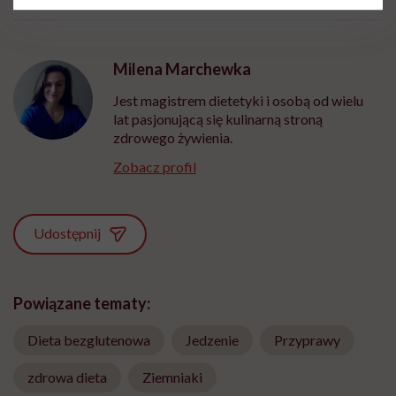
Milena Marchewka
Jest magistrem dietetyki i osobą od wielu
lat pasjonującą się kulinarną stroną
zdrowego żywienia.
Zobacz profil
Udostępnij
Powiązane tematy:
Dieta bezglutenowa
Jedzenie
Przyprawy
zdrowa dieta
Ziemniaki