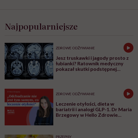
Najpopularniejsze
ZDROWE ODŻYWIANIE
Jesz truskawki i jagody prosto z
łubianki? Ratownik medyczny
pokazał skutki podstępnej
choroby niemytych owoców
ZDROWE ODŻYWIANIE
Leczenie otyłości, dieta w
bariatrii i analogi GLP-1. Dr Maria
Brzegowy w Hello Zdrowie
Podcasty
PRZEPISY