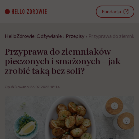
Go
to
Fundacja
content
HelloZdrowie: Odżywianie
›
Przepisy
›
Przyprawa do ziemniakó
Przyprawa do ziemniaków
pieczonych i smażonych – jak
zrobić taką bez soli?
Opublikowano:
26.07.2022 18:14