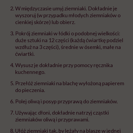
W międzyczasie umyj ziemniaki. Dokładnie je
wyszoruj (w przypadku młodych ziemniaków o
cienkiej skórze) lub obierz.
Pokrój ziemniaki w łódki o podobnej wielkości:
duże sztuki na 12 części (każdą ćwiartkę podziel
wzdłuż na 3 części), średnie w ósemki, małe na
ćwiartki.
Wysusz je dokładnie przy pomocy ręcznika
kuchennego.
Przełóż ziemniaki na blachę wyłożoną papierem
do pieczenia.
Polej oliwą i posyp przyprawą do ziemniaków.
Używając dłoni, dokładnie natrzyj cząstki
ziemniaków oliwą i przyprawami.
Ułóż ziemniaki tak, by leżały na blasze w jednej