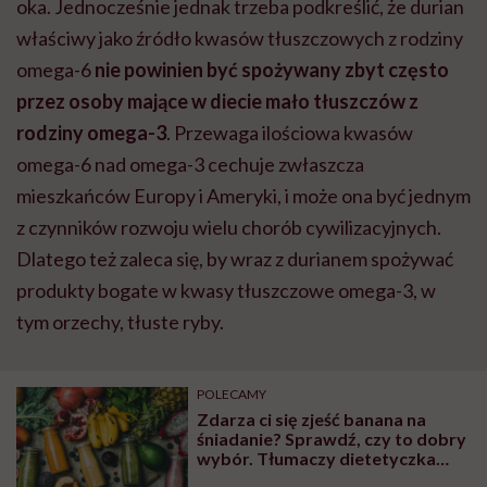
oka. Jednocześnie jednak trzeba podkreślić, że durian
właściwy jako źródło kwasów tłuszczowych z rodziny
omega-6
nie powinien być spożywany zbyt często
przez osoby mające w diecie mało tłuszczów z
rodziny omega-3
. Przewaga ilościowa kwasów
omega-6 nad omega-3 cechuje zwłaszcza
mieszkańców Europy i Ameryki, i może ona być jednym
z czynników rozwoju wielu chorób cywilizacyjnych.
Dlatego też zaleca się, by wraz z durianem spożywać
produkty bogate w kwasy tłuszczowe omega-3, w
tym orzechy, tłuste ryby.
POLECAMY
Zdarza ci się zjeść banana na
śniadanie? Sprawdź, czy to dobry
wybór. Tłumaczy dietetyczka
Paulina Roziewska