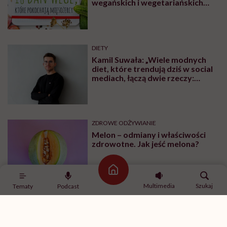
wegańskich i wegetariańskich
blogów
DIETY
Kamil Suwała: „Wiele modnych
diet, które trendują dziś w social
mediach, łączą dwie rzeczy:
eliminacje i udziwnienia”
ZDROWE ODŻYWIANIE
Melon – odmiany i właściwości
zdrowotne. Jak jeść melona?
Strona główna
Multimedia
Szukaj
Tematy
Podcast
PRZEPISY
Jaki ma skład i gdzie kupić chleb
Ezechiela? Przepisy na zaczyn i