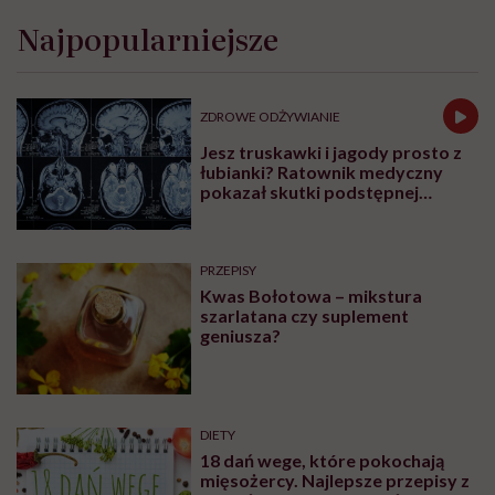
Najpopularniejsze
ZDROWE ODŻYWIANIE
Jesz truskawki i jagody prosto z
łubianki? Ratownik medyczny
pokazał skutki podstępnej
choroby niemytych owoców
PRZEPISY
Kwas Bołotowa – mikstura
szarlatana czy suplement
geniusza?
DIETY
18 dań wege, które pokochają
mięsożercy. Najlepsze przepisy z