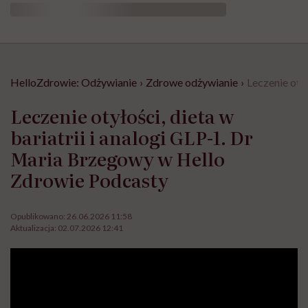
HelloZdrowie: Odżywianie
›
Zdrowe odżywianie
›
Leczenie oty
Leczenie otyłości, dieta w
bariatrii i analogi GLP-1. Dr
Maria Brzegowy w Hello
Zdrowie Podcasty
Opublikowano:
26.06.2026 11:58
Aktualizacja:
02.07.2026 12:41