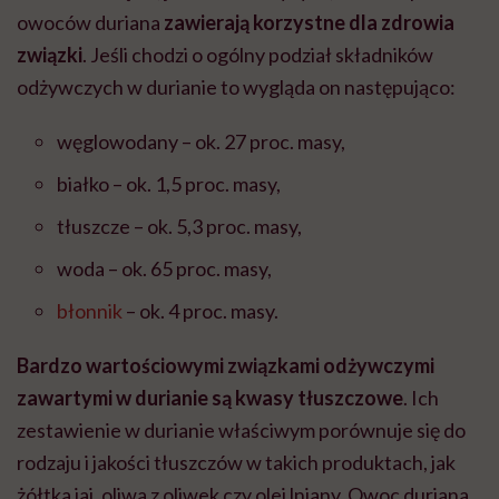
owoców duriana
zawierają korzystne dla zdrowia
związki
. Jeśli chodzi o ogólny podział składników
odżywczych w durianie to wygląda on następująco:
węglowodany – ok. 27 proc. masy,
białko – ok. 1,5 proc. masy,
tłuszcze – ok. 5,3 proc. masy,
woda – ok. 65 proc. masy,
błonnik
– ok. 4 proc. masy.
Bardzo wartościowymi związkami odżywczymi
zawartymi w durianie są kwasy tłuszczowe
. Ich
zestawienie w durianie właściwym porównuje się do
rodzaju i jakości tłuszczów w takich produktach, jak
żółtka jaj, oliwa z oliwek czy olej lniany. Owoc duriana