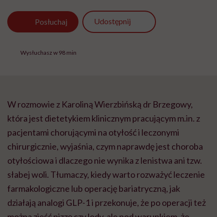
Udostępnij
Posłuchaj
Wysłuchasz w 98 min
W rozmowie z Karoliną Wierzbińską dr Brzegowy,
która jest dietetykiem klinicznym pracującym m.in. z
pacjentami chorującymi na otyłość i leczonymi
chirurgicznie, wyjaśnia, czym naprawdę jest choroba
otyłościowa i dlaczego nie wynika z lenistwa ani tzw.
słabej woli. Tłumaczy, kiedy warto rozważyć leczenie
farmakologiczne lub operację bariatryczną, jak
działają analogi GLP-1 i przekonuje, że po operacji też
można zjeść pizzę czy lody, ale pod warunkiem, że