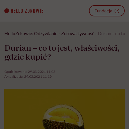
Go
to
Fundacja
content
HelloZdrowie: Odżywianie
›
Zdrowa żywność
›
Durian – co to j
Durian – co to jest, właściwości,
gdzie kupić?
Opublikowano:
29.03.2021 11:02
Aktualizacja:
29.03.2021 11:19