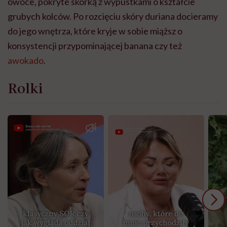
owoce, pokryte skórką z wypustkami o kształcie
grubych kolców. Po rozcięciu skóry duriana docieramy
do jego wnętrza, które kryje w sobie miąższ o
konsystencji przypominającej banana czy też
awokado
.
Rolki