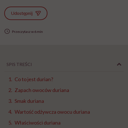
Udostępnij
Przeczytasz w 6 min
SPIS TREŚCI
Co to jest durian?
Zapach owoców duriana
Smak duriana
Wartość odżywcza owocu duriana
Właściwości duriana