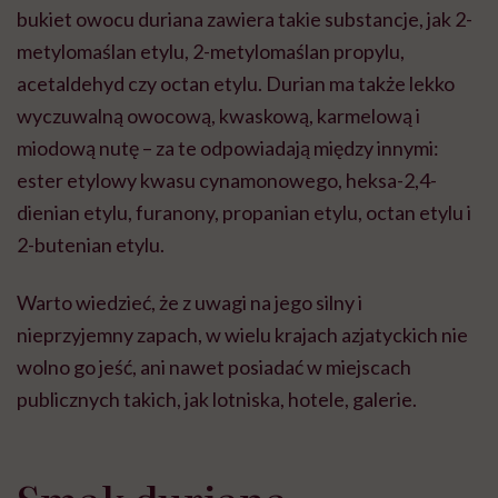
bukiet owocu duriana zawiera takie substancje, jak 2-
metylomaślan etylu, 2-metylomaślan propylu,
acetaldehyd czy octan etylu. Durian ma także lekko
wyczuwalną owocową, kwaskową, karmelową i
miodową nutę – za te odpowiadają między innymi:
ester etylowy kwasu cynamonowego, heksa-2,4-
dienian etylu, furanony, propanian etylu, octan etylu i
2-butenian etylu.
Warto wiedzieć, że z uwagi na jego silny i
nieprzyjemny zapach, w wielu krajach azjatyckich nie
wolno go jeść, ani nawet posiadać w miejscach
publicznych takich, jak lotniska, hotele, galerie.