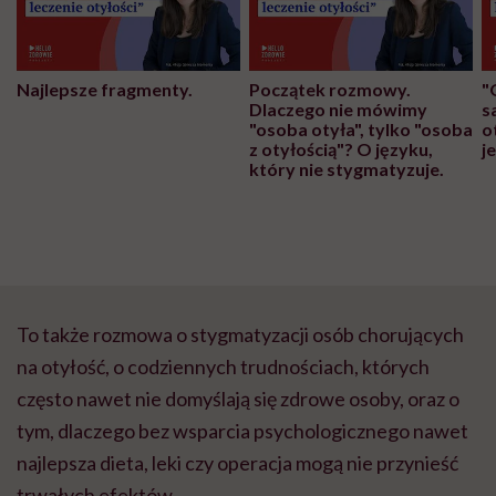
Najlepsze fragmenty.
Początek rozmowy.
"
Dlaczego nie mówimy
s
"osoba otyła", tylko "osoba
o
z otyłością"? O języku,
j
który nie stygmatyzuje.
To także rozmowa o stygmatyzacji osób chorujących
na otyłość, o codziennych trudnościach, których
często nawet nie domyślają się zdrowe osoby, oraz o
tym, dlaczego bez wsparcia psychologicznego nawet
najlepsza dieta, leki czy operacja mogą nie przynieść
trwałych efektów.