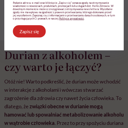
Podanie adresu e-mail oraz kliknięcie „Zapisz się” oznacza zgodę na otrzymywanie
POLECAMY
wiadomości o nowościach, produktach, promocjach lub usługach dot. Hello Zdrowie. W
dowolnym momencie możesz zrezygnować z otrzymywania newslettera. Wycofanie
Chemia z warzywniaka. Lista
zgody nie ma wpływu na zgodność z prawem przetwarzania, którego dokonano przed
owoców i warzyw, które są
jej wycofaniem. Zapoznaj się z informacjami o przetwarzaniu danych osobowych, w tym
o przysługujących Ci prawach, w naszej
Polityce prywatności
.
największymi bombami
pestycydowymi
Zapisz się
Durian z alkoholem –
czy warto je łączyć?
Otóż nie! Warto podkreślić, że durian może wchodzić
w interakcje z alkoholami i wówczas stwarzać
zagrożenie dla zdrowia czy nawet życia człowieka. To
dlatego, że
związki obecne w durianie mogą
hamować lub spowalniać metabolizowanie alkoholu
w wątrobie człowieka
. Przez to przy spożyciu duriana