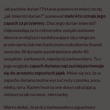
Jak pachnie durian? Pytanie powinno brzmieć raczej
„jak śmierdzi durian?”, ponieważ
mało kto uznaje jego
zapach za przyjemny
. Dlaczego durian śmierdzi?
Odpowiadają za to różnorodne związki siarkowe
obecne w miąższu i wydobywające się z niego po
przekrojeniu lub mechanicznym uszkodzeniu tkanek
owoców. W durianie wyodrębniono około 40
związków siarkowych, najwięcej siarkowodoru. To z
jego względu
zapach duriana najczęściej porównuje
się do aromatu zepsutych jajek.
Mówi się też, że w
zapachu duriana można wyczuć nuty czosnku, pora,
mleka, sera. Razem tworzą one dosyć odrażającą,
zwłaszcza jak na owoc, mieszankę.
Warto dodać, że prócz siarkowodoru zapachowy