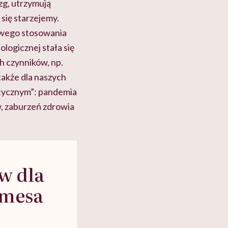
zg, utrzymują
 się starzejemy.
iwego stosowania
logicznej stała się
h czynników, np.
także dla naszych
tycznym”: pandemia
, zaburzeń zdrowia
w dla
amesa