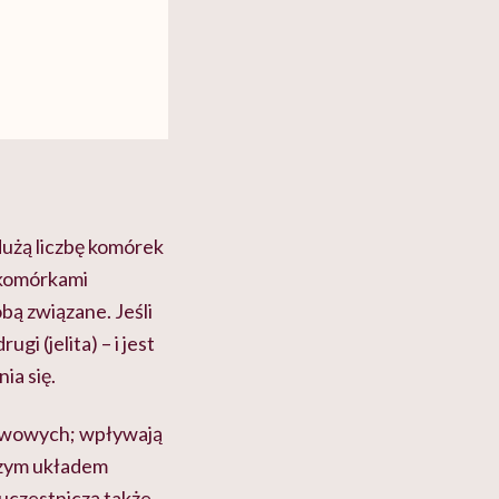
dużą liczbę komórek
 komórkami
bą związane. Jeśli
i (jelita) – i jest
ia się.
nerwowych; wpływają
szym układem
 uczestniczą także