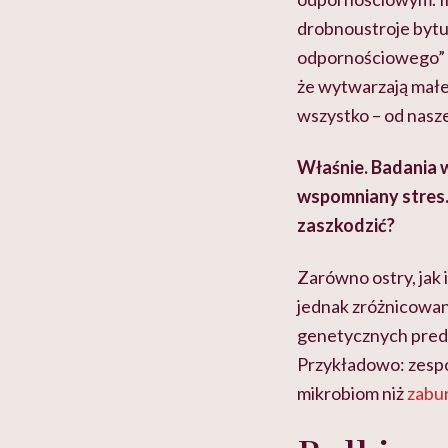
drobnoustroje bytują
odpornościowego” (
że wytwarzają małe 
wszystko – od nasze
Właśnie. Badania 
wspomniany stres.
zaszkodzić?
Zarówno ostry, jak 
jednak zróżnicowan
genetycznych predys
Przykładowo: zespó
mikrobiom niż
zabu