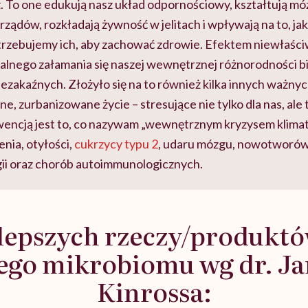
. To one edukują nasz układ odpornościowy, kształtują mó
ządów, rozkładają żywność w jelitach i wpływają na to, jak
trzebujemy ich, aby zachować zdrowie. Efektem niewłaśc
alnego załamania się naszej wewnętrznej różnorodności bio
zakaźnych. Złożyło się na to również kilka innych ważnyc
e, zurbanizowane życie – stresujące nie tylko dla nas, ale 
encją jest to, co nazywam „wewnętrznym kryzysem klima
nia, otyłości,
cukrzycy typu 2
, udaru mózgu, nowotworów
gii oraz chorób autoimmunologicznych.
jlepszych rzeczy/produktó
ego mikrobiomu wg dr. J
Kinrossa: