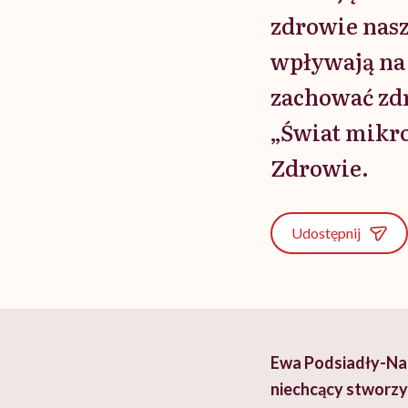
zdrowie nasz
wpływają na 
zachować zdr
„Świat mikro
Zdrowie.
Udostępnij
Ewa Podsiadły-Nat
niechcący stworzy