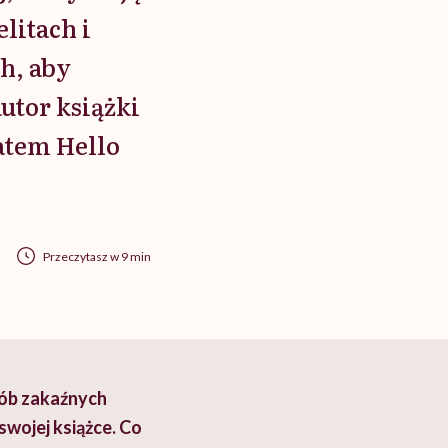
litach i
ch, aby
utor książki
atem Hello
Przeczytasz w 9 min
rób zakaźnych
wojej książce. Co