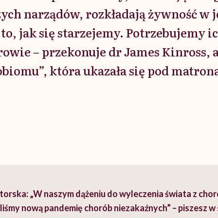
ych narządów, rozkładają żywność w je
to, jak się starzejemy. Potrzebujemy i
owie – przekonuje dr James Kinross, a
biomu”, która ukazała się pod matron
orska: „W naszym dążeniu do wyleczenia świata z cho
liśmy nową pandemię chorób niezakaźnych” – piszesz w s