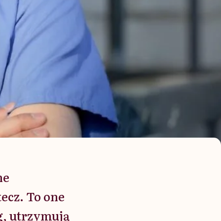
ne
ecz. To one
g, utrzymują