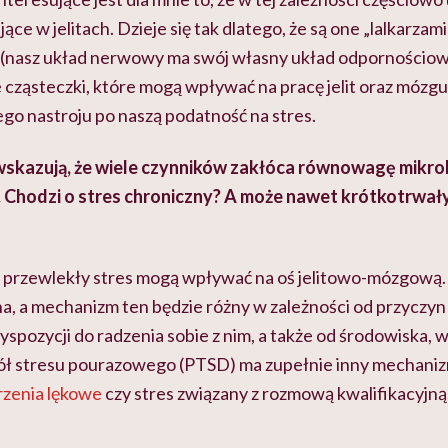
ce w jelitach. Dzieje się tak dlatego, że są one „lalkarzam
nasz układ nerwowy ma swój własny układ odpornościowy)
cząsteczki, które mogą wpływać na pracę jelit oraz mózgu,
go nastroju po naszą podatność na stres.
wskazują, że wiele czynników zakłóca równowagę mikrob
 Chodzi o stres chroniczny? A może nawet krótkotrwał
i przewlekły stres mogą wpływać na oś jelitowo-mózgową. T
a, a mechanizm ten będzie różny w zależności od przyczyn
pozycji do radzenia sobie z nim, a także od środowiska, 
ł stresu pourazowego (PTSD) ma zupełnie inny mechanizm
rzenia lękowe
czy stres związany z rozmową kwalifikacyjną