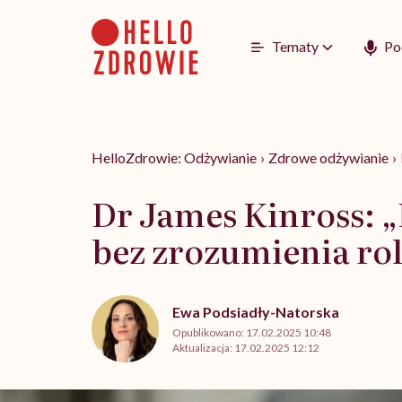
Go
to
content
Tematy
Po
HelloZdrowie: Odżywianie
›
Zdrowe odżywianie
›
Dr James Kinross: „
bez zrozumienia ro
Ewa Podsiadły-Natorska
Opublikowano:
17.02.2025 10:48
Aktualizacja:
17.02.2025 12:12