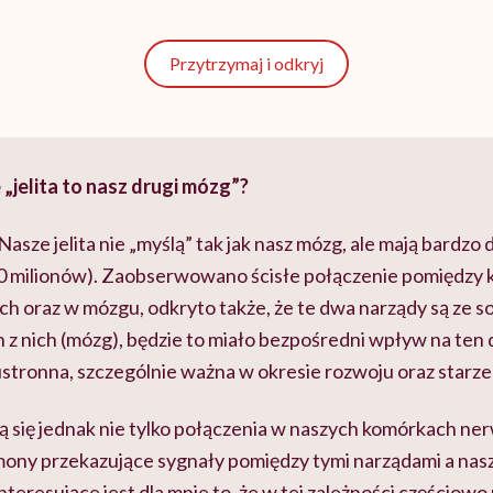
Przytrzymaj i odkryj
 „jelita to nasz drugi mózg”?
sze jelita nie „myślą” tak jak nasz mózg, ale mają bardzo 
0 milionów). Zaobserwowano ścisłe połączenie pomiędzy
h oraz w mózgu, odkryto także, że te dwa narządy są ze so
 nich (mózg), będzie to miało bezpośredni wpływ na ten drug
tronna, szczególnie ważna w okresie rozwoju oraz starzen
ają się jednak nie tylko połączenia w naszych komórkach 
mony przekazujące sygnały pomiędzy tymi narządami a na
eresujące jest dla mnie to, że w tej zależności częściowo