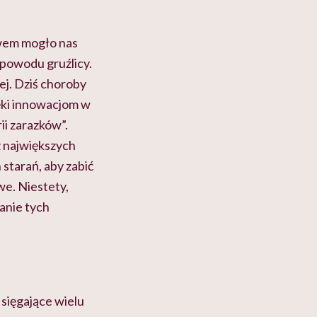
wem mogło nas
 z powodu gruźlicy.
ej. Dziś choroby
ięki innowacjom w
ii zarazków”.
z największych
starań, aby zabić
we. Niestety,
anie tych
sięgające wielu