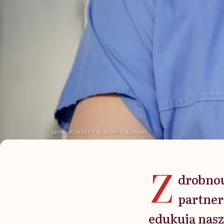
James Kinross /fot. Justine Stoddart
Z
drobnou
partner
edukują nasz