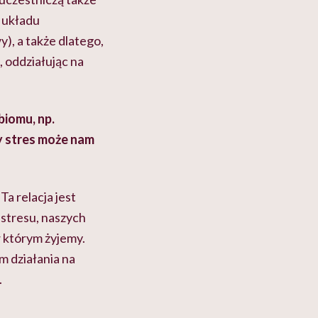
i układu
, a także dlatego,
 oddziałując na
iomu, np.
y stres może nam
a relacja jest
 stresu, naszych
w którym żyjemy.
 działania na
.