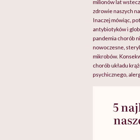
milionów lat wstecz
zdrowie naszych nar
Inaczej mówiąc, po
antybiotyków i glob
pandemia chorób nie
nowoczesne, steryln
mikrobów. Konsekw
chorób układu krąże
psychicznego, aler
5 na
nasz