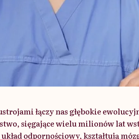
strojami łączy nas głębokie ewolucyj
stwo, sięgające wielu milionów lat wst
 układ odpornościowy, kształtują móz