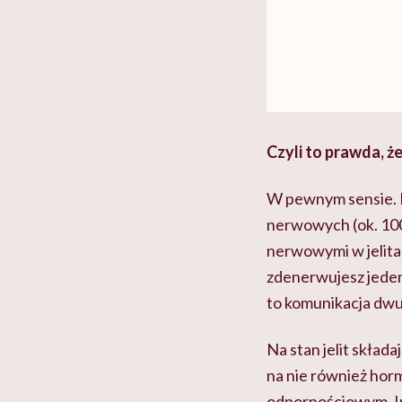
Czyli to prawda, że
W pewnym sensie. Na
nerwowych (ok. 10
nerwowymi w jelitac
zdenerwujesz jeden z
to komunikacja dwus
Na stan jelit skład
na nie również hor
odpornościowym. Int