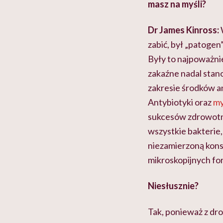
masz na myśli?
Dr James Kinross:
zabić, był „patoge
Były to najpoważni
zakaźne nadal stano
zakresie środków a
Antybiotyki oraz
my
sukcesów zdrowotny
wszystkie bakterie,
niezamierzoną kons
mikroskopijnych fo
Niesłusznie?
Tak, ponieważ z dr