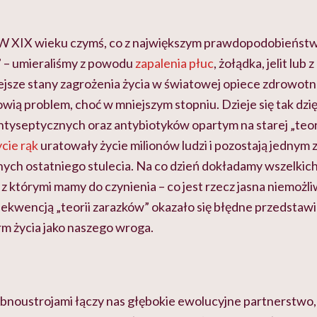
W XIX wieku czymś, co z największym prawdopodobieńst
n” – umieraliśmy z powodu
zapalenia płuc
, żołądka, jelit lub
ejsze stany zagrożenia życia w światowej opiece zdrowotn
wią problem, choć w mniejszym stopniu. Dzieje się tak dz
ntyseptycznych oraz antybiotyków opartym na starej „teor
cie rąk
uratowały życie milionów ludzi i pozostają jednym 
ch ostatniego stulecia. Na co dzień dokładamy wszelkich 
 z którymi mamy do czynienia – co jest rzecz jasna niemożli
ekwencją „teorii zarazków” okazało się błędne przedstawi
rm życia jako naszego wroga.
obnoustrojami łączy nas głębokie ewolucyjne partnerstwo, 