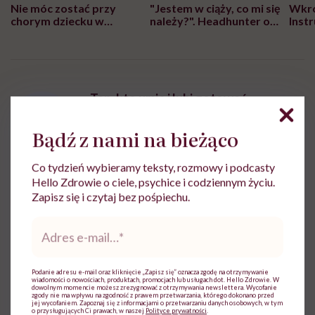
Nie móc zostać przy
"Jestem w ciąży, co mi się
Wkró
chorym dziecku w
należy?". Headhunter o
Inst
szpitalu to tortura.
zmianie pokoleniowej u
atak
"Przeszkadzać w tym
kobiet w ciąży na rynku
wars
może chyba tylko
pracy
eksp
głupota i brak
wyobraźni"
Ten, kto umie i lubi gotować
Zobacz profil
Bądź z nami na bieżąco
Co tydzień wybieramy teksty, rozmowy i podcasty
Hello Zdrowie o ciele, psychice i codziennym życiu.
Zapisz się i czytaj bez pośpiechu.
Udostępnij
Adres
e-
mail
*
Powiązane tematy:
Podanie adresu e-mail oraz kliknięcie „Zapisz się” oznacza zgodę na otrzymywanie
wiadomości o nowościach, produktach, promocjach lub usługach dot. Hello Zdrowie. W
Weganizm
dowolnym momencie możesz zrezygnować z otrzymywania newslettera. Wycofanie
zgody nie ma wpływu na zgodność z prawem przetwarzania, którego dokonano przed
jej wycofaniem. Zapoznaj się z informacjami o przetwarzaniu danych osobowych, w tym
o przysługujących Ci prawach, w naszej
Polityce prywatności
.