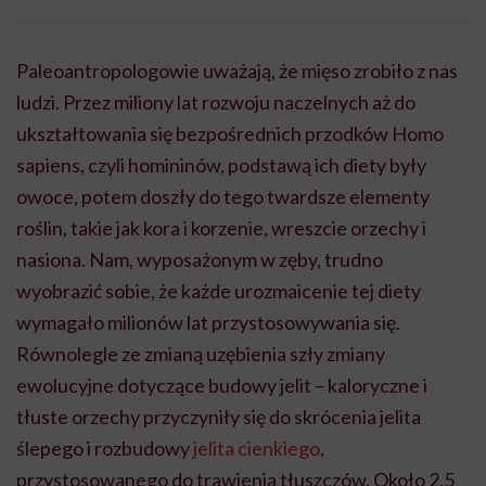
Paleoantropologowie uważają, że mięso zrobiło z nas
ludzi. Przez miliony lat rozwoju naczelnych aż do
ukształtowania się bezpośrednich przodków Homo
sapiens, czyli homininów, podstawą ich diety były
owoce, potem doszły do tego twardsze elementy
roślin, takie jak kora i korzenie, wreszcie orzechy i
nasiona. Nam, wyposażonym w zęby, trudno
wyobrazić sobie, że każde urozmaicenie tej diety
wymagało milionów lat przystosowywania się.
Równolegle ze zmianą uzębienia szły zmiany
ewolucyjne dotyczące budowy jelit – kaloryczne i
tłuste orzechy przyczyniły się do skrócenia jelita
ślepego i rozbudowy
jelita cienkiego
,
przystosowanego do trawienia tłuszczów. Około 2,5