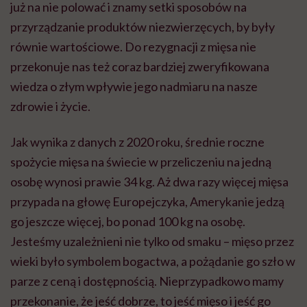
już na nie polować i znamy setki sposobów na
przyrządzanie produktów niezwierzęcych, by były
równie wartościowe. Do rezygnacji z mięsa nie
przekonuje nas też coraz bardziej zweryfikowana
wiedza o złym wpływie jego nadmiaru na nasze
zdrowie i życie.
Jak wynika z danych z 2020 roku, średnie roczne
spożycie mięsa na świecie w przeliczeniu na jedną
osobę wynosi prawie 34 kg. Aż dwa razy więcej mięsa
przypada na głowę Europejczyka, Amerykanie jedzą
go jeszcze więcej, bo ponad 100 kg na osobę.
Jesteśmy uzależnieni nie tylko od smaku – mięso przez
wieki było symbolem bogactwa, a pożądanie go szło w
parze z ceną i dostępnością. Nieprzypadkowo mamy
przekonanie, że jeść dobrze, to jeść mięso i jeść go