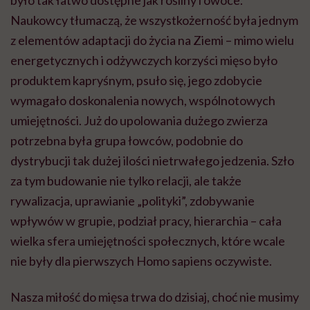
było tak łatwo dostępne jak rośliny i owoce.
Naukowcy tłumaczą, że wszystkożerność była jednym
z elementów adaptacji do życia na Ziemi – mimo wielu
energetycznych i odżywczych korzyści mięso było
produktem kapryśnym, psuło się, jego zdobycie
wymagało doskonalenia nowych, wspólnotowych
umiejętności. Już do upolowania dużego zwierza
potrzebna była grupa łowców, podobnie do
dystrybucji tak dużej ilości nietrwałego jedzenia. Szło
za tym budowanie nie tylko relacji, ale także
rywalizacja, uprawianie „polityki”, zdobywanie
wpływów w grupie, podział pracy, hierarchia – cała
wielka sfera umiejętności społecznych, które wcale
nie były dla pierwszych Homo sapiens oczywiste.
Nasza miłość do mięsa trwa do dzisiaj, choć nie musimy