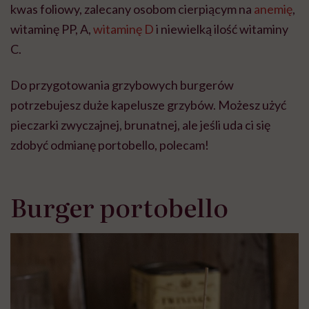
kwas foliowy,
zalecany osobom cierpiącym na
anemię
,
witaminę PP, A,
witaminę D
i niewielką ilość witaminy
C.
Do przygotowania grzybowych burgerów
potrzebujesz duże kapelusze grzybów. Możesz użyć
pieczarki zwyczajnej, brunatnej, ale jeśli uda ci się
zdobyć odmianę portobello, polecam!
Burger portobello