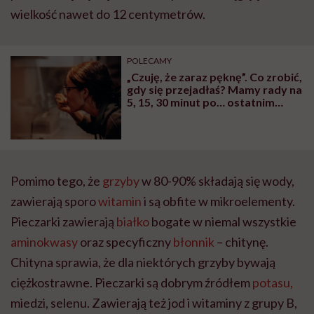
wielkość nawet do 12 centymetrów.
POLECAMY
„Czuję, że zaraz pęknę”. Co zrobić,
gdy się przejadłaś? Mamy rady na
5, 15, 30 minut po… ostatnim
kęsie
Pomimo tego, że
grzyby
w 80-90% składają się wody,
zawierają sporo
witamin
i są obfite w mikroelementy.
Pieczarki zawierają
białko
bogate w niemal wszystkie
aminokwasy
oraz specyficzny
błonnik
– chitynę.
Chityna sprawia, że dla niektórych grzyby bywają
ciężkostrawne. Pieczarki są dobrym źródłem
potasu,
miedzi, selenu. Zawierają też jod i witaminy z grupy B,