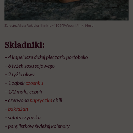
Zdjęcie: Alicja Rokicka | [link id="109"]Wegan[/link] Nerd
Składniki:
– 4 kapelusze dużej pieczarki portobello
– 6 łyżek sosu sojowego
– 2 łyżki oliwy
– 1 ząbek
czosnku
– 1/2 małej cebuli
– czerwona
papryczka
chili
–
bakłażan
– sałata rzymska
– parę listków świeżej kolendry