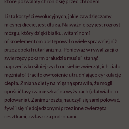
które pozwalały chronić się przed chłodem.
Lista korzyści ewolucyjnych, jakie zawdzięczamy
mięsnej diecie, jest długa. Najważniejszy jest rozrost
mózgu, który dzięki białku, witaminom i
mikroelementom postępował o wiele sprawniej niż
przez epoki frutarianizmu. Ponieważ w rywalizacji o
zwierzęcy pokarm praludzie musieli stanąć
naprzeciwko silniejszych od siebie zwierząt, ich ciało
mężniało i traciło owłosienie utrudniające cyrkulację
ciepła. Zmiana diety na mięsną sprawiła, że mogli
opuścić lasy i zamieszkać na wyżynach (ułatwiało to
polowania). Zanim zresztą nauczyli się sami polować,
żywili się niedojedzonymi przez inne zwierzęta
resztkami, zwłaszcza podrobami.