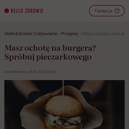
Go
to
Fundacja
content
HelloZdrowie: Odżywianie
›
Przepisy
›
Masz ochotę na burger
Masz ochotę na burgera?
Spróbuj pieczarkowego
Opublikowano:
24.01.2020 18:30