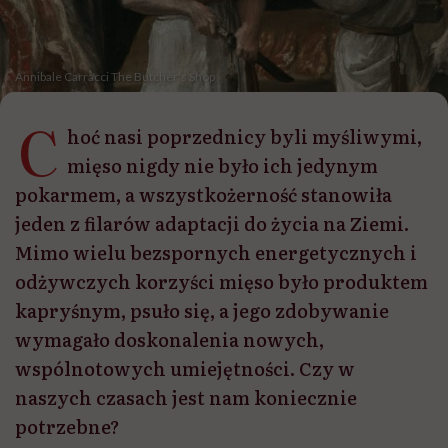
Annibale Carracci The Butcher’s Shop
C
hoć nasi poprzednicy byli myśliwymi,
mięso nigdy nie było ich jedynym
pokarmem, a wszystkożerność stanowiła
jeden z filarów adaptacji do życia na Ziemi.
Mimo wielu bezspornych energetycznych i
odżywczych korzyści mięso było produktem
kapryśnym, psuło się, a jego zdobywanie
wymagało doskonalenia nowych,
wspólnotowych umiejętności. Czy w
naszych czasach jest nam koniecznie
potrzebne?