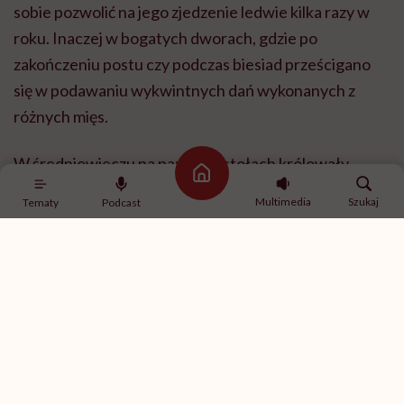
sobie pozwolić na jego zjedzenie ledwie kilka razy w
roku. Inaczej w bogatych dworach, gdzie po
zakończeniu postu czy podczas biesiad prześcigano
się w podawaniu wykwintnych dań wykonanych z
różnych mięs.
W średniowieczu na pańskich stołach królowały
Strona główna
dziczyzna, wołowina i drób. Wbrew pozorom
Multimedia
Szukaj
Tematy
Podcast
biegające po podwórkach prosięta wcale nie były
powszechne, były raczej małe i chude, a wieprzowina
nie była tak popularna jak obecnie. Bardziej ceniono
słoninę z wieprza niż mięso. Schabowy, uważany za
tradycyjne polskie danie, to wynalazek PRL-u.
Dopiero w książkach kucharskich z drugiej połowy XX
wieku pojawiły się też dania z cielęciny. Obecnie
najwięcej zjada się kurczaków. Zerkając do