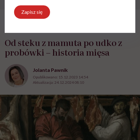
Zapisz się
HelloZdrowie: Odżywianie
›
Zdrowa żywność
›
Od steku z mam
Od steku z mamuta po udko z
probówki – historia mięsa
Jolanta Pawnik
Opublikowano:
15.12.2023 14:54
Aktualizacja:
24.12.2024 08:10