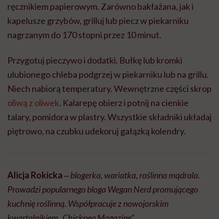
ręcznikiem papierowym. Zarówno bakłażana, jak i
kapelusze grzybów, grilluj lub piecz w piekarniku
nagrzanym do 170 stopni przez 10 minut.
Przygotuj pieczywo i dodatki. Bułkę lub kromki
ulubionego chleba podgrzej w piekarniku lub na grillu.
Niech nabiorą temperatury. Wewnętrzne części skrop
oliwą z oliwek
. Kalarepę obierz i potnij na cienkie
talary, pomidora w plastry. Wszystkie składniki układaj
piętrowo, na czubku udekoruj gałązką kolendry.
Alicja Rokicka
‒ blogerka, wariatka, roślinna mądrala.
Prowadzi popularnego bloga
Wegan Nerd promującego
kuchnię roślinną. Współpracuje z nowojorskim
kwartalnikiem „Chickpea Magazine”.