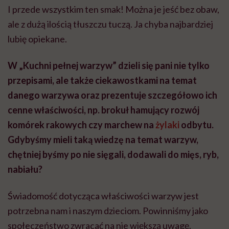
I przede wszystkim ten smak! Można je jeść bez obaw,
ale z dużą ilością tłuszczu tuczą. Ja chyba najbardziej
lubię opiekane.
W „Kuchni pełnej warzyw” dzieli się pani nie tylko
przepisami, ale także ciekawostkami na temat
danego warzywa oraz prezentuje szczegółowo ich
cenne właściwości, np. brokuł hamujący rozwój
komórek rakowych czy marchew na
żylaki
odbytu.
Gdybyśmy mieli taką wiedzę na temat warzyw,
chętniej byśmy po nie sięgali, dodawali do mięs, ryb,
nabiału?
Świadomość dotycząca właściwości warzyw jest
potrzebna nam i naszym dzieciom. Powinniśmy jako
społeczeństwo zwracać na nie większą uwagę.