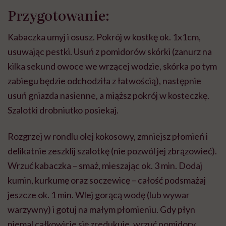
Przygotowanie:
Kabaczka umyj i osusz. Pokrój w kostkę ok. 1x1cm,
usuwając pestki. Usuń z pomidorów skórki (zanurz na
kilka sekund owoce we wrzącej wodzie, skórka po tym
zabiegu będzie odchodziła z łatwością), następnie
usuń gniazda nasienne, a miąższ pokrój w kosteczkę.
Szalotki drobniutko posiekaj.
Rozgrzej w rondlu olej kokosowy, zmniejsz płomień i
delikatnie zeszklij szalotkę (nie pozwól jej zbrązowieć).
Wrzuć kabaczka – smaż, mieszając ok. 3 min. Dodaj
kumin, kurkumę oraz soczewicę – całość podsmażaj
jeszcze ok. 1 min. Wlej gorącą wodę (lub wywar
warzywny) i gotuj na małym płomieniu. Gdy płyn
niemal całkowicie się zredukuje, wrzuć pomidory,