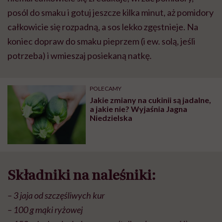
posól do smaku i gotuj jeszcze kilka minut, aż pomidory
całkowicie się rozpadną, a sos lekko zgęstnieje. Na
koniec dopraw do smaku pieprzem (i ew. solą, jeśli
potrzeba) i wmieszaj posiekaną natkę.
POLECAMY
Jakie zmiany na cukinii są jadalne,
a jakie nie? Wyjaśnia Jagna
Niedzielska
Składniki na naleśniki:
– 3 jaja od szczęśliwych kur
– 100 g mąki ryżowej