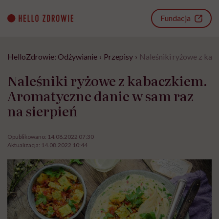
Go
to
Fundacja
content
HelloZdrowie: Odżywianie
›
Przepisy
›
Naleśniki ryżowe z kab
Naleśniki ryżowe z kabaczkiem.
Aromatyczne danie w sam raz
na sierpień
Opublikowano:
14.08.2022 07:30
Aktualizacja:
14.08.2022 10:44