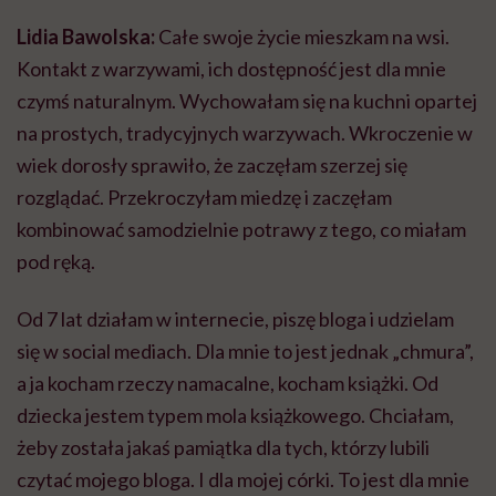
Lidia Bawolska:
Całe swoje życie mieszkam na wsi.
Kontakt z warzywami, ich dostępność jest dla mnie
czymś naturalnym. Wychowałam się na kuchni opartej
na prostych, tradycyjnych warzywach. Wkroczenie w
wiek dorosły sprawiło, że zaczęłam szerzej się
rozglądać. Przekroczyłam miedzę i zaczęłam
kombinować samodzielnie potrawy z tego, co miałam
pod ręką.
Od 7 lat działam w internecie, piszę bloga i udzielam
się w social mediach. Dla mnie to jest jednak „chmura”,
a ja kocham rzeczy namacalne, kocham książki. Od
dziecka jestem typem mola książkowego. Chciałam,
żeby została jakaś pamiątka dla tych, którzy lubili
czytać mojego bloga. I dla mojej córki. To jest dla mnie