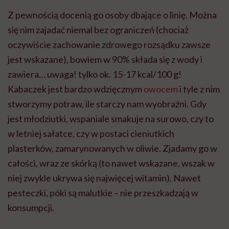
Z pewnością docenią go osoby dbające o linię. Można
się nim zajadać niemal bez ograniczeń (chociaż
oczywiście zachowanie zdrowego rozsądku zawsze
jest wskazane), bowiem w 90% składa się z wody i
zawiera… uwaga! tylko ok. 15-17 kcal/100 g!
Kabaczek jest bardzo wdzięcznym
owocem
i tyle z nim
stworzymy potraw, ile starczy nam wyobraźni. Gdy
jest młodziutki, wspaniale smakuje na surowo, czy to
w letniej sałatce, czy w postaci cieniutkich
plasterków, zamarynowanych w oliwie. Zjadamy go w
całości, wraz ze skórką (to nawet wskazane, wszak w
niej zwykle ukrywa się najwięcej witamin). Nawet
pesteczki, póki są malutkie – nie przeszkadzają w
konsumpcji.