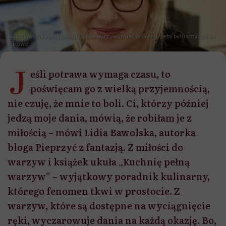
Lidia Bawolska podpowiada, jakie warzywa mieć w domu, żeby było smacznie i
zdrowo
J
eśli potrawa wymaga czasu, to
poświęcam go z wielką przyjemnością,
nie czuję, że mnie to boli. Ci, którzy później
jedzą moje dania, mówią, że robiłam je z
miłością – mówi Lidia Bawolska, autorka
bloga Pieprzyć z fantazją. Z miłości do
warzyw i książek ukuła „Kuchnię pełną
warzyw” – wyjątkowy poradnik kulinarny,
którego fenomen tkwi w prostocie. Z
warzyw, które są dostępne na wyciągnięcie
ręki, wyczarowuje dania na każdą okazję. Bo,