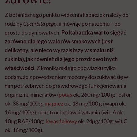
Z botanicznego punktu widzenia kabaczek należy do
rodziny
Cucurbita pepo
, a mówiąc po naszemu – po
prostu do dyniowatych.
Po kabaczka warto sięgać
zarówno dla jego walorów smakowych (jest
delikatny, ale nieco wyrazistszy w smaku niż
cukinia), jak również dla jego prozdrowotnych
właściwości.
Z kronikarskiego obowiązku tylko
dodam, że z powodzeniem możemy doszukiwać się w
nim potrzebnych do prawidłowego funkcjonowania
organizmu minerałów (
potas
ok. 260 mg/100 g; fosfor
ok. 38 mg/100 g;
magnez
ok. 18 mg/100 g i wapń ok.
16 mg/100 g), oraz trochę dawki witamin (wit. A ok.
10µg RAE/100g;
kwas foliowy
ok. 24µg/100g; wit.C
ok. 16mg/100g).