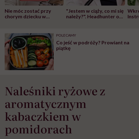
Nie móc zostać przy
"Jestem w ciąży, co mi się
Wkró
chorym dziecku w
należy?". Headhunter o
Inst
szpitalu to tortura.
zmianie pokoleniowej u
atak
"Przeszkadzać w tym
kobiet w ciąży na rynku
wars
może chyba tylko
pracy
eksp
POLECAMY
głupota i brak
Co jeść w podróży? Prowiant na
wyobraźni"
piątkę
Naleśniki ryżowe z
aromatycznym
kabaczkiem w
pomidorach