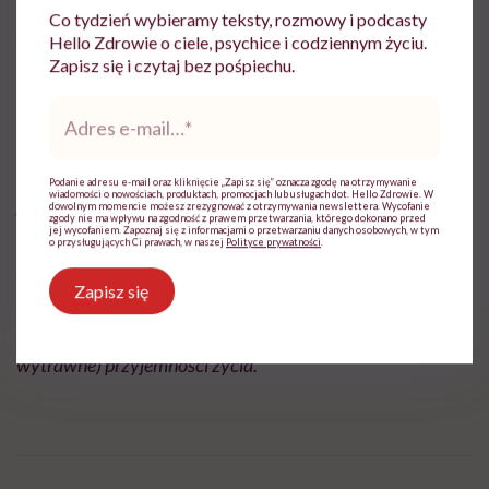
grubszy, niż tradycyjne naleśniki, ale cieńszy niż omlet)
Co tydzień wybieramy teksty, rozmowy i podcasty
Hello Zdrowie o ciele, psychice i codziennym życiu.
i smaż z obu stron. Gorące naleśniki podawaj z
Zapisz się i czytaj bez pośpiechu.
pomidorowym kabaczkiem.
Adres
e-
mail
*
Małgorzata Dzięgielewska
– zakochana w swoim mieście
Podanie adresu e-mail oraz kliknięcie „Zapisz się” oznacza zgodę na otrzymywanie
wiadomości o nowościach, produktach, promocjach lub usługach dot. Hello Zdrowie. W
gdańszczanka, miłośniczka lodów, kaszubskiej truskawki,
dowolnym momencie możesz zrezygnować z otrzymywania newslettera. Wycofanie
zgody nie ma wpływu na zgodność z prawem przetwarzania, którego dokonano przed
jej wycofaniem. Zapoznaj się z informacjami o przetwarzaniu danych osobowych, w tym
toskańskich wzgórz i pięknych książek. Gotuje sezonowo.
o przysługujących Ci prawach, w naszej
Polityce prywatności
.
Z zawodu architekt, z zamiłowania fotograf kulinarny.
Zapisz się
Współpracuje z magazynami kulinarnymi. Jej blog Pieprz
czy Wanilia odzwierciedla pasję i drobne (słodkie i
wytrawne) przyjemności życia.