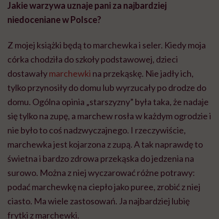
Jakie warzywa uznaje pani za najbardziej
niedoceniane w Polsce?
Z mojej książki będą to marchewka i seler. Kiedy moja
córka chodziła do szkoły podstawowej, dzieci
dostawały
marchewki
na przekąskę. Nie jadły ich,
tylko przynosiły do domu lub wyrzucały po drodze do
domu. Ogólna opinia „starszyzny” była taka, że nadaje
się tylko na zupę, a marchew rosła w każdym ogrodzie i
nie było to coś nadzwyczajnego. I rzeczywiście,
marchewka jest kojarzona z zupą. A tak naprawdę to
świetna i bardzo zdrowa przekąska do jedzenia na
surowo. Można z niej wyczarować różne potrawy:
podać marchewkę na ciepło jako puree, zrobić z niej
ciasto. Ma wiele zastosowań. Ja najbardziej lubię
frytki z marchewki.