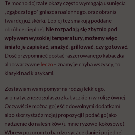
Te mocno dojrzałe okazy często wymagają usunięcia
„zgąbczałego” gniazda nasiennego, oraz obrania
twardej już skórki. Lepiej też smakują poddane
obróbce cieplnej.
Nie rozpadają się zbytnio pod
wpływem wysokiej temperatury, możemy więc
śmiało je zapiekać, smażyć, grillować, czy gotować.
Dość przypomnieć postać faszerowanego kabaczka
albo warzywne
leczo
– znamy je chyba wszyscy, to
klasyki nad klasykami.
Zostawiam wam pomysł na rodzaj lekkiego,
aromatycznego gulaszu z kabaczkiem w roli głównej.
Oczywiście można go jeść z dowolnymi dodatkami
albo skorzystać z mojej propozycji i podać go jako
nadzienie do naleśników (u mnie ryżowo-kokosowe).
Wbrew pozorom to bardzo sycące danie i po jednej