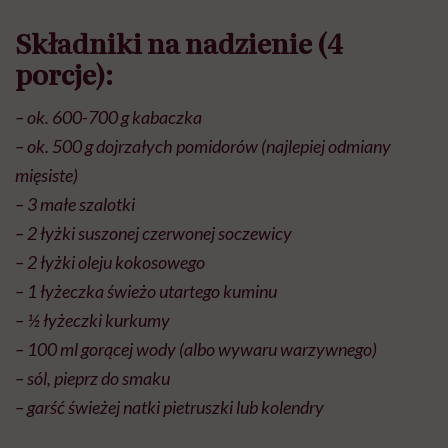
Składniki na nadzienie (4
porcje):
– ok. 600-700 g kabaczka
– ok. 500 g dojrzałych pomidorów (najlepiej odmiany
mięsiste)
– 3 małe szalotki
– 2 łyżki suszonej czerwonej soczewicy
– 2 łyżki oleju kokosowego
– 1 łyżeczka świeżo utartego kuminu
– ½ łyżeczki kurkumy
– 100 ml gorącej wody (albo wywaru warzywnego)
– sól, pieprz do smaku
– garść świeżej natki pietruszki lub kolendry