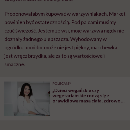
Proponowałabym kupować w warzywniakach. Market
powinien być ostatecznością. Pod palcami musimy
czuć świeżość. Jestem ze wsi, moje warzywa nigdy nie
doznały żadnego ulepszacza. Wyhodowany w
ogródku pomidor może nie jest piękny, marchewka
jest wręcz brzydka, ale za to są wartościowe i
smaczne.
POLECAMY
„Dzieci wegańskie czy
wegetariańskie rodzą się z
prawidłową masą ciała, zdrowe i
rozwijają się prawidłowo. To, że
brak mięsa w diecie ciężarnej
szkodzi dziecku, to mit” – mówi
dietetyczka Iwona Kibil