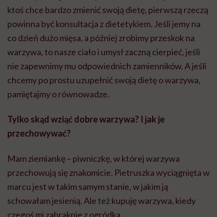
ktoś chce bardzo zmienić swoją dietę, pierwszą rzeczą
powinna być konsultacja z dietetykiem. Jeśli jemy na
co dzień dużo mięsa, a później zrobimy przeskok na
warzywa, to nasze ciało i umysł zaczną cierpieć, jeśli
nie zapewnimy mu odpowiednich zamienników. A jeśli
chcemy po prostu uzupełnić swoją dietę o warzywa,
pamiętajmy o równowadze.
Tylko skąd wziąć dobre warzywa? I jak je
przechowywać?
Mam ziemiankę – piwniczkę, w której warzywa
przechowują się znakomicie. Pietruszka wyciągnięta w
marcu jest w takim samym stanie, w jakim ją
schowałam jesienią. Ale też kupuję warzywa, kiedy
czegoś mi zabraknie z ogródka.