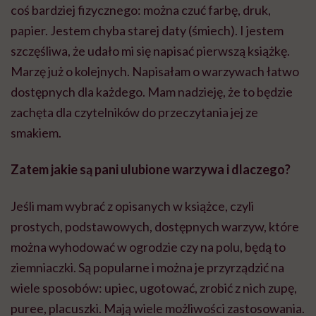
coś bardziej fizycznego: można czuć farbę, druk,
papier. Jestem chyba starej daty (śmiech). I jestem
szczęśliwa, że udało mi się napisać pierwszą książkę.
Marzę już o kolejnych. Napisałam o warzywach łatwo
dostępnych dla każdego. Mam nadzieję, że to będzie
zachęta dla czytelników do przeczytania jej ze
smakiem.
Zatem jakie są pani ulubione warzywa i dlaczego?
Jeśli mam wybrać z opisanych w książce, czyli
prostych, podstawowych, dostępnych warzyw, które
można wyhodować w ogrodzie czy na polu, będą to
ziemniaczki. Są popularne i można je przyrządzić na
wiele sposobów: upiec, ugotować, zrobić z nich zupę,
puree, placuszki. Mają wiele możliwości zastosowania.