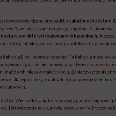
zasowe potwierdzone przypadki, a
zakażonych zostało 2
przed 4 czerwca. Co jest przyczyną epidemii? Jak się okaz
ście sałaty w niektórych pakowanych kanapkach.
Jeszcze 
markety profilaktycznie usunęły z półek ok. 60 produktów
ię bakterią E.coli poprzez jedzenie? Ta bakteria może być
 wołowinie czy baraninie, ponieważ bakterie z
przewodu p
niknąć do ich mięsa w trakcie uboju. Zanieczyszczenia z h
woce, dlatego należy je dokładnie myć przed jedzeniem. Ty
h i umytych.
 2016 r. Wielka Brytania borykała się z podobną epidemią.
ok. 150 osób zatruło się, a dwie osoby zmarły. Przyczyną 