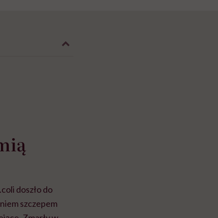
mią
coli doszło do
żeniem szczepem
iejące. Zmarły w