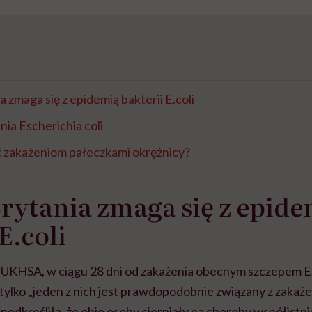
 zmaga się z epidemią bakterii E.coli
ia Escherichia coli
ć zakażeniom pałeczkami okrężnicy?
rytania zmaga się z epide
E.coli
UKHSA, w ciągu 28 dni od zakażenia obecnym szczepem E.
tylko „jeden z nich jest prawdopodobnie związany z zaka
podkreśliła, że obie osoby cierpiały na choroby współistn