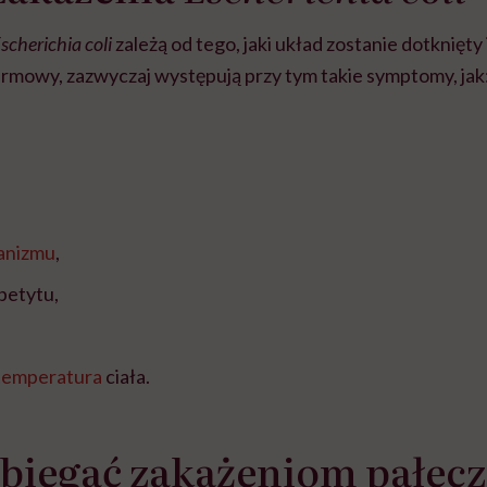
scherichia coli
zależą od tego, jaki układ zostanie dotknięty 
armowy, zazwyczaj występują przy tym takie symptomy, jak
ganizmu
,
petytu,
temperatura
ciała.
obiegać zakażeniom pałec