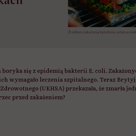
Źródłem zakażenia były liście sałaty w n
boryka się z epidemią bakterii E. coli. Zakażony
 nich wymagało leczenia szpitalnego. Teraz Bryty
Zdrowotnego (UKHSA) przekazała, że zmarła jed
trzec przed zakażeniem?