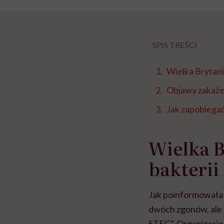
SPIS TREŚCI
Wielka Brytania
Objawy zakażen
Jak zapobiega
Wielka B
bakterii 
Jak poinformowała 
dwóch zgonów, ale 
STEC”. Organizacja 