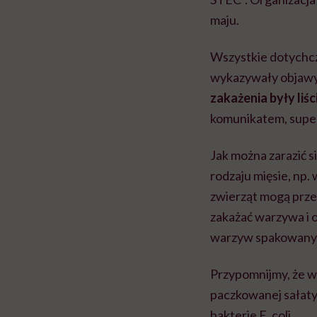
maju.
Wszystkie dotychc
wykazywały objawy 
zakażenia były li
komunikatem, super
Jak można zarazić s
rodzaju mięsie, np.
zwierząt mogą prze
zakażać warzywa i o
warzyw spakowanyc
Przypomnijmy, że w
paczkowanej sałaty 
bakterie E. coli.