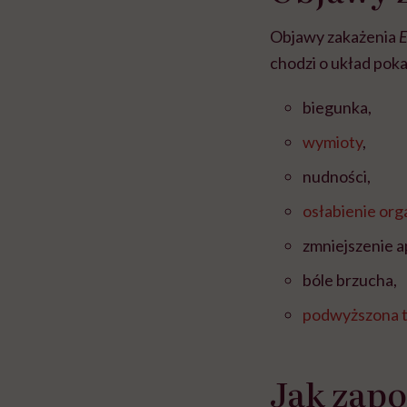
Objawy zakażenia
E
chodzi o układ pok
biegunka,
wymioty
,
nudności,
osłabienie or
zmniejszenie a
bóle brzucha,
podwyższona 
Jak zap