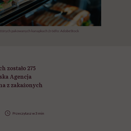
iektórych pakowanych kanapkach źródło: AdobeStock
ch zostało 275
jska Agencja
na z zakażonych
Przeczytasz w 3 min