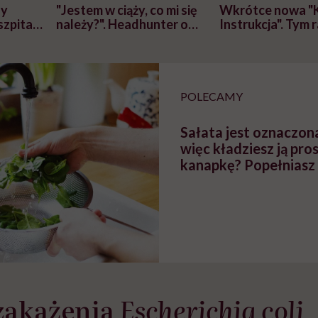
zy
"Jestem w ciąży, co mi się
Wkrótce nowa "
szpitalu
należy?". Headhunter o
Instrukcja". Tym 
szkadzać
zmianie pokoleniowej u
atakach paniki. Z
tylko
kobiet w ciąży na rynku
warsztat pacjen
braźni"
pracy
ekspercki
POLECAMY
Sałata jest oznaczon
więc kładziesz ją pro
kanapkę? Popełniasz 
zakażenia
Escherichia coli