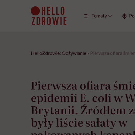
Go
to
content
Tematy
Po
HelloZdrowie: Odżywianie
›
Pierwsza ofiara śmier
Pierwsza ofiara śmi
epidemii E. coli w W
Brytanii. Źródłem 
były liście sałaty w
pakowanych kanap