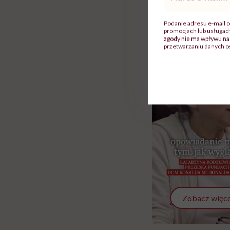
mail
*
Podanie adresu e-mail o
promocjach lub usługa
zgody nie ma wpływu na 
przetwarzaniu danych o
Zobacz więce