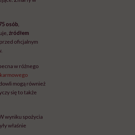
75 osób
,
uje,
źródłem
przed oficjalnym
.
 obecna w różnego
okarmowego
odowli mogą również
czy się to także
 W wyniku spożycia
były właśnie