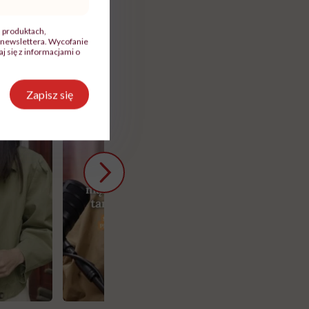
, produktach,
newslettera. Wycofanie
 się z informacjami o
Zapisz się