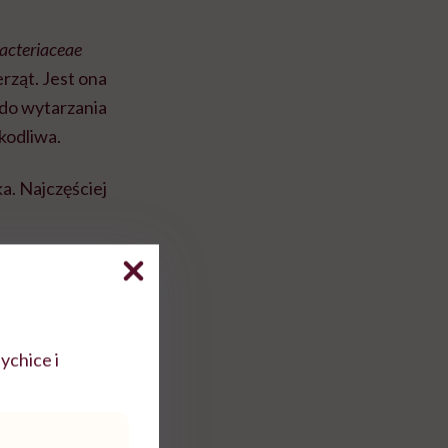
acteriaceae
erząt. Jest ona
 do wytarzania
zkodliwa.
a. Najczęściej
ć na całym świecie
145.
Szczep ten
rwotocznego
odwyższonego ryzyka
ychice i