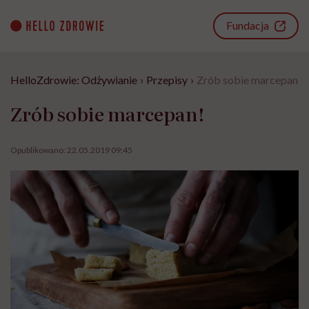
Go
to
Fundacja
content
HelloZdrowie: Odżywianie
›
Przepisy
›
Zrób sobie marcepan!
Zrób sobie marcepan!
Opublikowano:
22.05.2019 09:45