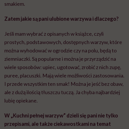
smakiem.
Zatem jakie są pani ulubione warzywa i dlaczego?
Jeśli mam wybrać z opisanych w książce, czyli
prostych, podstawowych, dostępnych warzyw, które
można wyhodować w ogrodzie czy na polu, będą to
ziemniaczki. Są popularne i można je przyrządzić na
wiele sposobów: upiec, ugotować, zrobić z nich zupę,
puree, placuszki. Mają wiele możliwości zastosowania.
I przede wszystkim ten smak! Można je jeść bez obaw,
ale z dużą ilością tłuszczu tuczą. Ja chyba najbardziej
lubię opiekane.
W „Kuchni pełnej warzyw” dzieli się pani nie tylko
przepisami, ale także ciekawostkami na temat