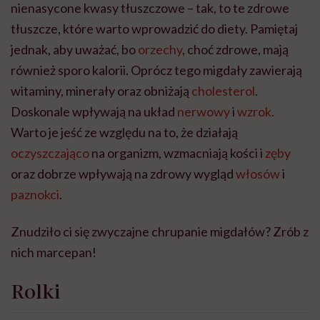
nienasycone kwasy tłuszczowe – tak, to te zdrowe
tłuszcze, które warto wprowadzić do diety. Pamiętaj
jednak, aby uważać, bo
orzechy
, choć zdrowe, mają
również sporo kalorii. Oprócz tego migdały zawierają
witaminy, minerały oraz obniżają
cholesterol
.
Doskonale wpływają na układ
nerwowy
i
wzrok.
Warto je jeść ze względu na to, że działają
oczyszczająco
na organizm, wzmacniają kości i
zęby
oraz dobrze wpływają na zdrowy wygląd
włosów
i
paznokci
.
Znudziło ci się zwyczajne chrupanie migdałów? Zrób z
nich marcepan!
Rolki