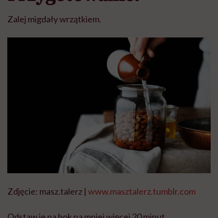
Zalej migdały wrzątkiem.
Zdjęcie: masz.talerz |
www.masztalerz.tumblr.com
Odstaw je na bok na mniej więcej 20 minut.