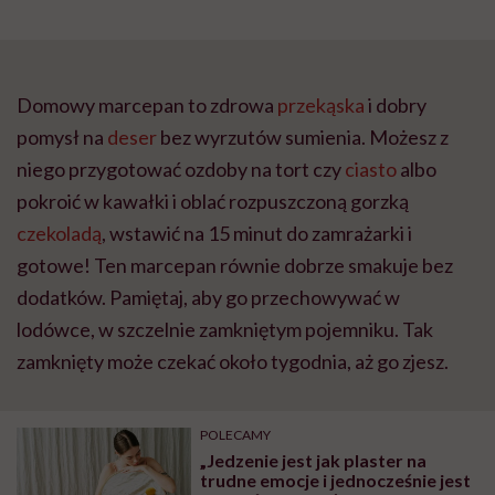
Domowy marcepan to zdrowa
przekąska
i dobry
pomysł na
deser
bez wyrzutów sumienia. Możesz z
niego przygotować ozdoby na tort czy
ciasto
albo
pokroić w kawałki i oblać rozpuszczoną gorzką
czekoladą
, wstawić na 15 minut do zamrażarki i
gotowe! Ten marcepan równie dobrze smakuje bez
dodatków. Pamiętaj, aby go przechowywać w
lodówce, w szczelnie zamkniętym pojemniku. Tak
zamknięty może czekać około tygodnia, aż go zjesz.
POLECAMY
„Jedzenie jest jak plaster na
trudne emocje i jednocześnie jest