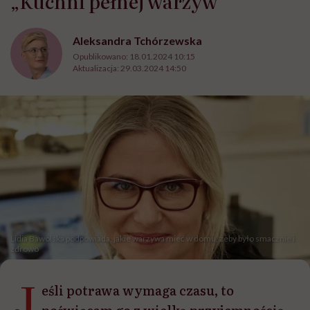
„Kuchni pełnej warzyw”
Aleksandra Tchórzewska
Opublikowano:
18.01.2024 10:15
Aktualizacja:
29.03.2024 14:50
Lidia Bawolska podpowiada, jakie warzywa mieć w domu, żeby było smacznie i
zdrowo
J
eśli potrawa wymaga czasu, to