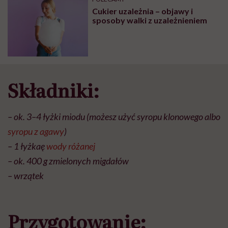
głupota i brak
Cukier uzależnia – objawy i
wyobraźni"
sposoby walki z uzależnieniem
Składniki:
– ok. 3–4 łyżki miodu (możesz użyć syropu klonowego albo
syropu z agawy
)
– ​1 łyżkaę
wody różanej
– ok. 400 g zmielonych migdałów
– wrzątek
Przygotowanie: