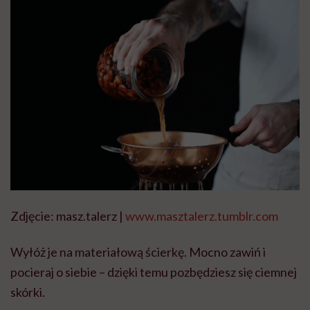
Zdjęcie: masz.talerz |
www.masztalerz.tumblr.com
Wyłóż je na materiałową ścierkę. Mocno zawiń i
pocieraj o siebie – dzięki temu pozbędziesz się ciemnej
skórki.