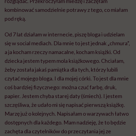
rozglądać. Przekroczyłam miedzę i zaczęłam
kombinować samodzielnie potrawy z tego, co miałam
pod ręką.
Od 7 lat działam w internecie, piszę bloga i udzielam
się w social mediach. Dla mnie to jest jednak „chmura”,
a ja kocham rzeczy namacalne, kocham książki. Od
dziecka jestem typem mola książkowego. Chciałam,
żeby została jakaś pamiątka dla tych, którzy lubili
czytać mojego bloga. I dla mojej córki. To jest dla mnie
coś bardziej fizycznego: można czuć farbę, druk,
papier. Jestem chyba starej daty (śmiech). I jestem
szczęśliwa, że udało mi się napisać pierwszą książkę.
Marzę już o kolejnych. Napisałam o warzywach łatwo
dostępnych dla każdego. Mam nadzieję, że to będzie
zachęta dla czytelników do przeczytania jej ze