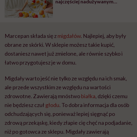
najczęściej nadużywanym
środkiem uspokajającym”
Marcepan składa się z
migdałów
. Najlepiej, aby były
obrane ze skórki. W sklepie możesz takie kupić,
dostaniesz nawet już zmielone, ale równie szybko i
łatwo przygotujesz je w domu.
Migdały warto jeść nie tylko ze względu na ich smak,
ale przede wszystkim ze względu na wartości
zdrowotne. Zawierają mnóstwo
białka
, dzięki czemu
nie będziesz czuł
głodu
. To dobra informacja dla osób
odchudzających się, ponieważ lepiej sięgnąć po
zdrową przekąskę, kiedy złapie cię chęć na podjadanie,
niż po gotowca ze sklepu. Migdały zawierają