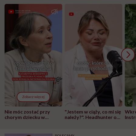
Zobacz więcej
Nie móc zostać przy
"Jestem w ciąży, co mi się
Wkró
chorym dziecku w
należy?". Headhunter o
Inst
szpitalu to tortura.
zmianie pokoleniowej u
atak
"Przeszkadzać w tym
kobiet w ciąży na rynku
wars
może chyba tylko
pracy
eksp
POLECAMY