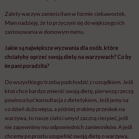
Zalety warzyw zamieściłam w formie ciekawostek.
Mam nadzieję, że to przyczyni się do większego ich
zastosowania w domowym menu.
Jakie są największe wyzwania dla osób, które
chciałyby oprzeć swoją dietę na warzywach? Co by
im pani poradziła?
Do wszystkiego trzeba podchodzić z rozsądkiem. Jeśli
ktoś chce bardzo zmienić swoją dietę, pierwszą rzeczą
powinna być konsultacja z dietetykiem. Jeśli jemy na
co dzień dużo mięsa, a później zrobimy przeskok na
warzywa, to nasze ciało i umysł zaczną cierpieć, jeśli
nie zapewnimy mu odpowiednich zamienników. A jeśli
chcemy po prostu uzupełnić swoją dietę o warzywa,