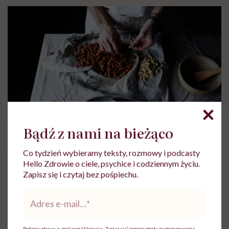
Bądź z nami na bieżąco
Co tydzień wybieramy teksty, rozmowy i podcasty
Hello Zdrowie o ciele, psychice i codziennym życiu.
Zdjęcie: masz.talerz |
www.masztalerz.tumblr.com
Zapisz się i czytaj bez pośpiechu.
Adres
Obrane migdały umieść w mikserze i zmiksuj na
e-
wysokich obrotach na mąkę. Ważne, aby orzechy były
mail
*
porządnie zmiksowane, dzięki temu w marcepanie nie
Podanie adresu e-mail oraz kliknięcie „Zapisz się” oznacza zgodę na otrzymywanie