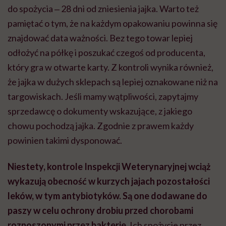
do spożycia ‒ 28 dni od zniesienia jajka. Warto też
pamiętać o tym, że na każdym opakowaniu powinna się
znajdować data ważności. Bez tego towar lepiej
odłożyć na półkę i poszukać czegoś od producenta,
który gra w otwarte karty. Z kontroli wynika również,
że jajka w dużych sklepach są lepiej oznakowane niż na
targowiskach. Jeśli mamy wątpliwości, zapytajmy
sprzedawcę o dokumenty wskazujące, z jakiego
chowu pochodzą jajka. Zgodnie z prawem każdy
powinien takimi dysponować.
Niestety, kontrole Inspekcji Weterynaryjnej wciąż
wykazują obecność w kurzych jajach pozostałości
leków, w tym antybiotyków. Są one dodawane do
paszy w celu ochrony drobiu przed chorobami
roznoszonymi przez bakterie.
Ich spożycie przez