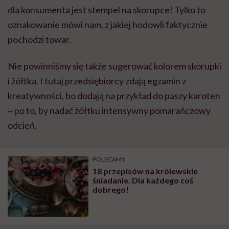
dla konsumenta jest stempel na skorupce! Tylko to
oznakowanie mówi nam, z jakiej hodowli faktycznie
pochodzi towar.
Nie powinniśmy się także sugerować kolorem skorupki
i żółtka. I tutaj przedsiębiorcy zdają egzamin z
kreatywności, bo dodają na przykład do paszy karoten
‒ po to, by nadać żółtku intensywny pomarańczowy
odcień.
POLECAMY
18 przepisów na królewskie
śniadanie. Dla każdego coś
dobrego!