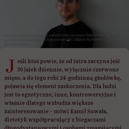
Kamil Suwała opowiada m.in. o diecie keto, carnivore, DASH, MIND, diecie
portfolio, detoksach i postach przerywanych / Zdjęcie: Archiwum
prywatne/Canva
J
eśli ktoś powie, że od jutra zaczyna jeść
30 jajek dziennie, wyłącznie czerwone
mięso, a do tego robi 24-godzinną głodówkę,
pojawia się element zaskoczenia. Dla ludzi
jest to egzotyczne, inne, kontrowersyjne i
właśnie dlatego wzbudza większe
zainteresowanie – mówi Kamil Suwała,
dietetyk współpracujący z biegaczami
długodystansowymi i osobami zmagającymi