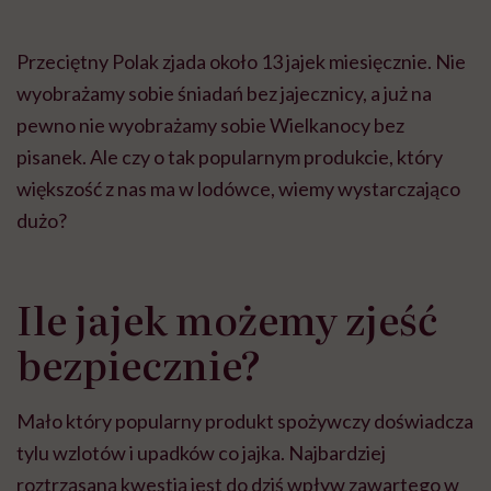
Przeciętny Polak zjada około 13 jajek miesięcznie. Nie
wyobrażamy sobie śniadań bez jajecznicy, a już na
pewno nie wyobrażamy sobie Wielkanocy bez
pisanek. Ale czy o tak popularnym produkcie, który
większość z nas ma w lodówce, wiemy wystarczająco
dużo?
Ile jajek możemy zjeść
bezpiecznie?
Mało który popularny produkt spożywczy doświadcza
tylu wzlotów i upadków co jajka. Najbardziej
roztrząsaną kwestią jest do dziś wpływ zawartego w