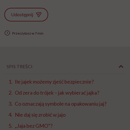
Udostępnij
Przeczytasz w 7 min
SPIS TREŚCI
Ile jajek możemy zjeść bezpiecznie?
Od zera do trójek – jak wybierać jajka?
Co oznaczają symbole na opakowaniu jaj?
Nie daj się zrobić w jajo
„Jaja bez GMO”?