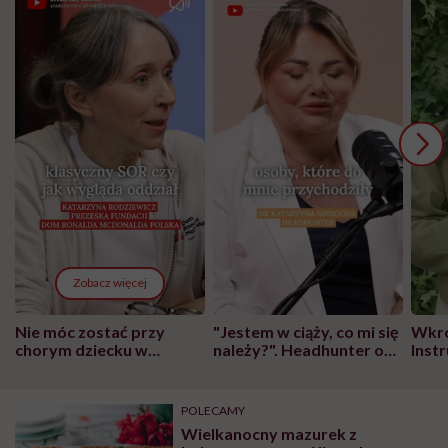
Zobacz więcej
Nie móc zostać przy
"Jestem w ciąży, co mi się
Wkró
chorym dziecku w
należy?". Headhunter o
Inst
szpitalu to tortura.
zmianie pokoleniowej u
atak
"Przeszkadzać w tym
kobiet w ciąży na rynku
wars
może chyba tylko
pracy
eksp
POLECAMY
głupota i brak
Wielkanocny mazurek z
wyobraźni"