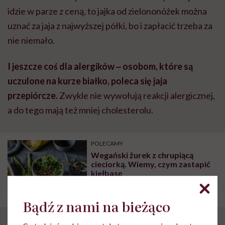
idzie w parze z ceną, to jajka od zielononóżek można
uznać za jaja z najwyższej półki, bo i zapłacić trzeba za
nie niemało.
I jeszcze coś dla alergików ‒ osobom, które są
uczulone na kurze białko, poleca się jaja
przepiórcze.
Zwykle nie wywołują reakcji alergicznej,
a do tego mają też mniej cholesterolu.
POLECAMY
Wegański żurek z chrupiącą
cieciorką. Wiemy, czym zastapić
kiełbasę
Bądź z nami na bieżąco