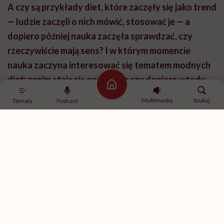
A czy są przykłady diet, które zaczęły się jako trend
— ludzie zaczęli o nich mówić, stosować je — a
dopiero później nauka zaczęła sprawdzać, czy
rzeczywiście mają sens? I w którym momencie
nauka zaczyna interesować się tematem modnych
diet: zanim stają się popularne czy dopiero wtedy,
Strona główna
gdy stosują je już miliony ludzi?
Multimedia
Szukaj
Tematy
Podcast
W przypadku modeli żywieniowych mocniej
osadzonych w nauce najczęściej wygląda to tak, że
najpierw powstaje koncept, potem przeprowadzane
są badania, np. randomizowane, a jeśli jest ich więcej,
to z nich tworzy się metaanalizę. Jeśli naukowcy
zawnioskują w niej, że dana dieta pomaga konkretnej
grupie osób na określony punkt końcowy, to powstaje
szersza rekomendacja. Tak było chociażby z dietą