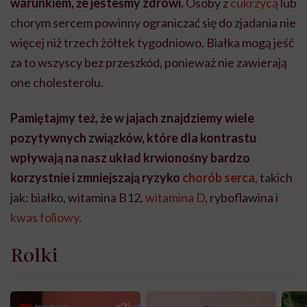
warunkiem, że jesteśmy zdrowi.
Osoby z
cukrzycą
lub
chorym sercem powinny ograniczać się do zjadania nie
więcej niż trzech żółtek tygodniowo. Białka mogą jeść
za to wszyscy bez przeszkód, ponieważ nie zawierają
one cholesterolu.
Pamiętajmy też, że w jajach znajdziemy wiele
pozytywnych związków, które dla kontrastu
wpływają na nasz układ krwionośny bardzo
korzystnie i zmniejszają ryzyko
chorób serca
, takich
jak: białko, witamina B12,
witamina D
, ryboflawina i
kwas foliowy
.
Rolki