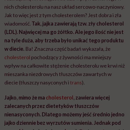
nich cholesterolu na nasz układ sercowo-naczyniowy.
Jak to więc jest z tym cholesterolem? Jest dobra i zła
wiadomość.
Tak, jajka zawierają tzw. zły cholesterol
(LDL). Najwięcej ma go żółtko. Ale jego ilość nie jest
na tyle duża, aby trzeba było unikać tego produktu
w diecie.
Ba! Znaczna część badań wykazała, że
cholesterol
pochodzący z żywności ma mniejszy
wpływ na całkowite stężenie cholesterolu we krwi niż
mieszanka niezdrowych tłuszczów zawartych w
diecie (tłuszczy nasyconych i
trans
).
Jajko, mimo że ma
cholesterol
, zawiera więcej
zalecanych przez dietetyków tłuszczów
nienasyconych. Dlatego możemy jeść średnio jedno
jajko dziennie bez wyrzutów sumienia. Jednak pod