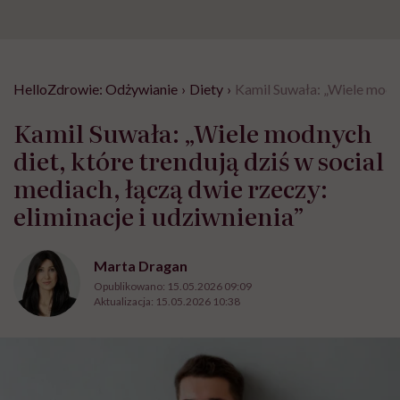
HelloZdrowie: Odżywianie
›
Diety
›
Kamil Suwała: „Wiele modnyc
Kamil Suwała: „Wiele modnych
diet, które trendują dziś w social
mediach, łączą dwie rzeczy:
eliminacje i udziwnienia”
Marta Dragan
Opublikowano:
15.05.2026 09:09
Aktualizacja:
15.05.2026 10:38