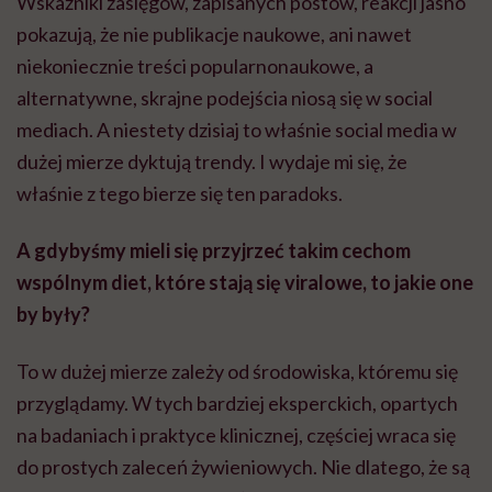
Wskaźniki zasięgów, zapisanych postów, reakcji jasno
pokazują, że nie publikacje naukowe, ani nawet
niekoniecznie treści popularnonaukowe, a
alternatywne, skrajne podejścia niosą się w social
mediach. A niestety dzisiaj to właśnie social media w
dużej mierze dyktują trendy. I wydaje mi się, że
właśnie z tego bierze się ten paradoks.
A gdybyśmy mieli się przyjrzeć takim cechom
wspólnym diet, które stają się viralowe, to jakie one
by były?
To w dużej mierze zależy od środowiska, któremu się
przyglądamy. W tych bardziej eksperckich, opartych
na badaniach i praktyce klinicznej, częściej wraca się
do prostych zaleceń żywieniowych. Nie dlatego, że są