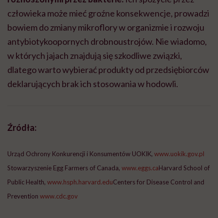
człowieka może mieć groźne konsekwencje, prowadzi
bowiem do zmiany mikroflory w organizmie i rozwoju
antybiotykoopornych drobnoustrojów. Nie wiadomo,
w których jajach znajdują się szkodliwe związki,
dlatego warto wybierać produkty od przedsiębiorców
deklarujących brak ich stosowania w hodowli.
Źródła:
Urząd Ochrony Konkurencji i Konsumentów UOKIK,
www.uokik.gov.pl
Stowarzyszenie Egg Farmers of Canada,
www.eggs.ca
Harvard School of
Public Health,
www.hsph.harvard.edu
Centers for Disease Control and
Prevention
www.cdc.gov