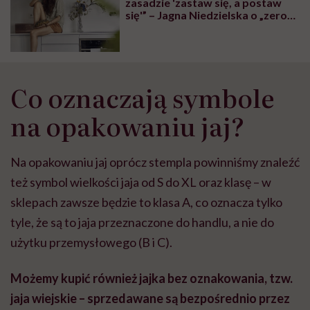
zasadzie 'zastaw się, a postaw
się'” – Jagna Niedzielska o „zero
waste” w blokowej kuchni
Co oznaczają symbole
na opakowaniu jaj?
Na opakowaniu jaj oprócz stempla powinniśmy znaleźć
też symbol wielkości jaja od S do XL oraz klasę – w
sklepach zawsze będzie to klasa A, co oznacza tylko
tyle, że są to jaja przeznaczone do handlu, a nie do
użytku przemysłowego (B i C).
Możemy kupić również jajka bez oznakowania, tzw.
jaja wiejskie – sprzedawane są bezpośrednio przez