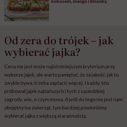
kokosem, mango i limonką
Od zera do trójek – jak
wybierać jajka?
Cena nie jest może najistotniejszym kryterium przy
wyborze jajek, ale warto pamiętać, że za jakość, jak to
zwykle bywa, trzeba zapłacić więcej. I każdy, kto
próbował jajek najtańszych i tych z sąsiedzkiej
zagrody, wie, o czym mowa. A jeśli do tego nie jest nam
obojętny los zwierząt, tym bardziej powinniśmy
wybierać jajka z większą starannością.