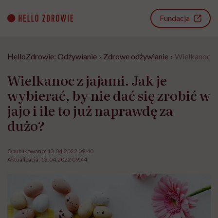
Go
to
Fundacja
content
HelloZdrowie: Odżywianie
›
Zdrowe odżywianie
›
Wielkanoc z j
Wielkanoc z jajami. Jak je
wybierać, by nie dać się zrobić w
jajo i ile to już naprawdę za
dużo?
Opublikowano:
13.04.2022 09:40
Aktualizacja:
13.04.2022 09:44