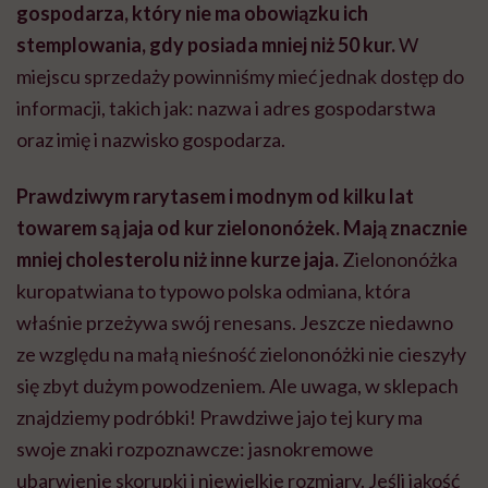
gospodarza, który nie ma obowiązku ich
stemplowania, gdy posiada mniej niż 50 kur.
W
miejscu sprzedaży powinniśmy mieć jednak dostęp do
informacji, takich jak: nazwa i adres gospodarstwa
oraz imię i nazwisko gospodarza.
Prawdziwym rarytasem i modnym od kilku lat
towarem są jaja od kur zielononóżek. Mają znacznie
mniej cholesterolu niż inne kurze jaja.
Zielononóżka
kuropatwiana to typowo polska odmiana, która
właśnie przeżywa swój renesans. Jeszcze niedawno
ze względu na małą nieśność zielononóżki nie cieszyły
się zbyt dużym powodzeniem. Ale uwaga, w sklepach
znajdziemy podróbki! Prawdziwe jajo tej kury ma
swoje znaki rozpoznawcze: jasnokremowe
ubarwienie skorupki i niewielkie rozmiary. Jeśli jakość