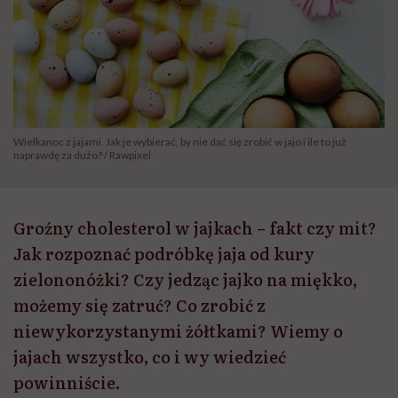
Wielkanoc z jajami. Jak je wybierać, by nie dać się zrobić w jajo i ile to już
naprawdę za dużo? / Rawpixel
Groźny cholesterol w jajkach – fakt czy mit?
Jak rozpoznać podróbkę jaja od kury
zielononóżki? Czy jedząc jajko na miękko,
możemy się zatruć? Co zrobić z
niewykorzystanymi żółtkami? Wiemy o
jajach wszystko, co i wy wiedzieć
powinniście.