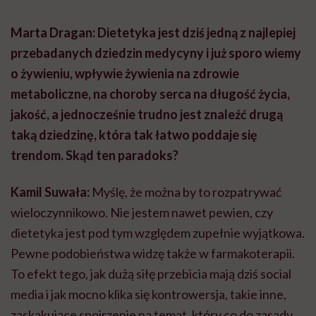
Marta Dragan: Dietetyka jest dziś jedną z najlepiej
przebadanych dziedzin medycyny i już sporo wiemy
o żywieniu, wpływie żywienia na zdrowie
metaboliczne, na choroby serca na długość życia,
jakość, a jednocześnie trudno jest znaleźć drugą
taką dziedzinę, która tak łatwo poddaje się
trendom. Skąd ten paradoks?
Kamil Suwała:
Myślę, że można by to rozpatrywać
wieloczynnikowo. Nie jestem nawet pewien, czy
dietetyka jest pod tym względem zupełnie wyjątkowa.
Pewne podobieństwa widzę także w farmakoterapii.
To efekt tego, jak dużą siłę przebicia mają dziś social
media i jak mocno klika się kontrowersja, takie inne,
zaskakujące spojrzenie na temat, który co do zasady