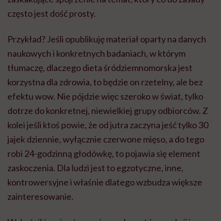
często jest dość prosty.
Przykład? Jeśli opublikuję materiał oparty na danych
naukowych i konkretnych badaniach, w którym
tłumaczę, dlaczego dieta śródziemnomorska jest
korzystna dla zdrowia, to będzie on rzetelny, ale bez
efektu wow. Nie pójdzie więc szeroko w świat, tylko
dotrze do konkretnej, niewielkiej grupy odbiorców. Z
kolei jeśli ktoś powie, że od jutra zaczyna jeść tylko 30
jajek dziennie, wyłącznie czerwone mięso, a do tego
robi 24-godzinną głodówkę, to pojawia się element
zaskoczenia. Dla ludzi jest to egzotyczne, inne,
kontrowersyjne i właśnie dlatego wzbudza większe
zainteresowanie.