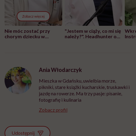
Zobacz więcej
Nie móc zostać przy
"Jestem w ciąży, co mi się
Wkró
chorym dziecku w
należy?". Headhunter o
Inst
szpitalu to tortura.
zmianie pokoleniowej u
atak
"Przeszkadzać w tym
kobiet w ciąży na rynku
wars
może chyba tylko
pracy
eksp
głupota i brak
wyobraźni"
Ania Włodarczyk
Mieszka w Gdańsku, uwielbia morze,
pikniki, stare książki kucharskie, truskawki i
jazdę na rowerze. Ma trzy pasje: pisanie,
fotografię i kulinaria
Zobacz profil
Udostępnij