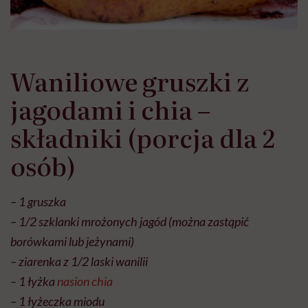
Waniliowe gruszki z
jagodami i chia –
składniki (porcja dla 2
osób)
– 1 gruszka
– 1/2 szklanki mrożonych jagód (można zastąpić
borówkami lub jeżynami)
– ziarenka z 1/2 laski wanilii
– 1 łyżka
nasion chia
– 1 łyżeczka miodu