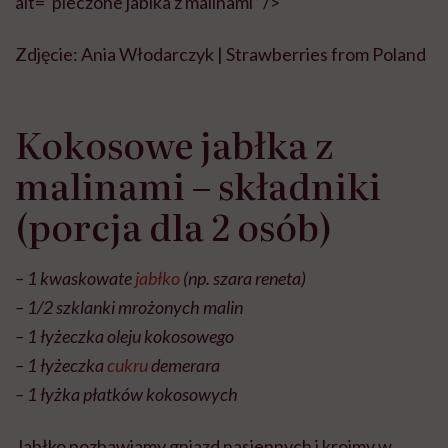
alt=”pieczone jablka z malinami” />
Zdjęcie: Ania Włodarczyk | Strawberries from Poland
Kokosowe jabłka z
malinami – składniki
(porcja dla 2 osób)
– 1 kwaskowate
jabłko
(np. szara reneta)
– 1/2 szklanki mrożonych malin
– 1 łyżeczka oleju kokosowego
– 1 łyżeczka
cukru
demerara
– 1 łyżka płatków kokosowych
Jabłko pozbawiamy gniazd nasiennych i kroimy w