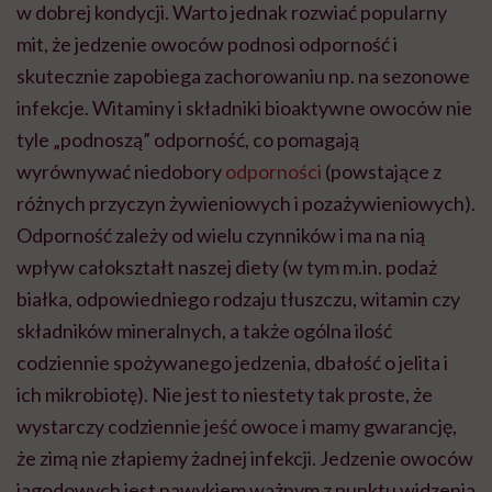
w dobrej kondycji. Warto jednak rozwiać popularny
mit, że jedzenie owoców podnosi odporność i
skutecznie zapobiega zachorowaniu np. na sezonowe
infekcje. Witaminy i składniki bioaktywne owoców nie
tyle „podnoszą” odporność, co pomagają
wyrównywać niedobory
odporności
(powstające z
różnych przyczyn żywieniowych i pozażywieniowych).
Odporność zależy od wielu czynników i ma na nią
wpływ całokształt naszej diety (w tym m.in. podaż
białka, odpowiedniego rodzaju tłuszczu, witamin czy
składników mineralnych, a także ogólna ilość
codziennie spożywanego jedzenia, dbałość o jelita i
ich mikrobiotę). Nie jest to niestety tak proste, że
wystarczy codziennie jeść owoce i mamy gwarancję,
że zimą nie złapiemy żadnej infekcji. Jedzenie owoców
jagodowych jest nawykiem ważnym z punktu widzenia