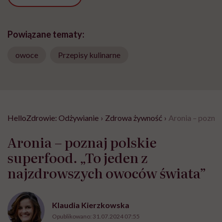
Powiązane tematy:
owoce
Przepisy kulinarne
HelloZdrowie: Odżywianie
›
Zdrowa żywność
›
Aronia – poznaj
Aronia – poznaj polskie
superfood. „To jeden z
najzdrowszych owoców świata”
Klaudia Kierzkowska
Opublikowano:
31.07.2024 07:55