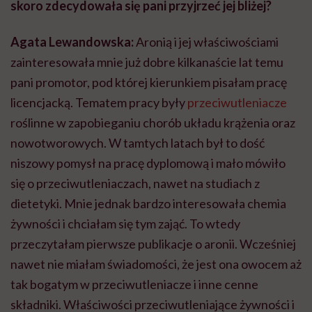
skoro zdecydowała się pani przyjrzeć jej bliżej?
Agata Lewandowska:
Aronią i jej właściwościami
zainteresowała mnie już dobre kilkanaście lat temu
pani promotor, pod której kierunkiem pisałam pracę
licencjacką. Tematem pracy były
przeciwutleniacze
roślinne w zapobieganiu chorób układu krążenia oraz
nowotworowych. W tamtych latach był to dość
niszowy pomysł na pracę dyplomową i mało mówiło
się o przeciwutleniaczach, nawet na studiach z
dietetyki. Mnie jednak bardzo interesowała chemia
żywności i chciałam się tym zająć. To wtedy
przeczytałam pierwsze publikacje o aronii. Wcześniej
nawet nie miałam świadomości, że jest ona owocem aż
tak bogatym w przeciwutleniacze i inne cenne
składniki. Właściwości przeciwutleniające żywności i