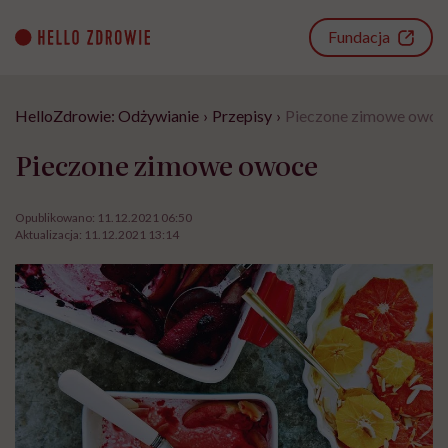
Go
to
Fundacja
content
HelloZdrowie: Odżywianie
›
Przepisy
›
Pieczone zimowe owoc
Pieczone zimowe owoce
Opublikowano:
11.12.2021 06:50
Aktualizacja:
11.12.2021 13:14