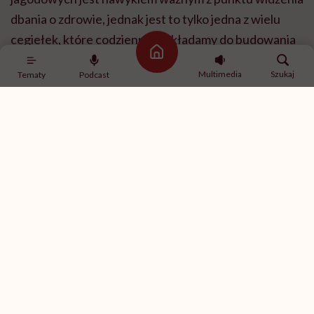
dbania o zdrowie, jednak jest to tylko jedna z wielu
cegiełek, które codziennie dokładamy do budowania
Strona główna
naszej odporności.
Multimedia
Szukaj
Tematy
Podcast
Jakie ilości aronii powinniśmy jeść, by zauważyć jej
korzystny wpływ na nasz organizm? Nie tylko w
kontekście przeciwstarzeniowym.
Codziennie spożywamy kilkanaście, a nawet
kilkadziesiąt różnych produktów spożywczych, więc
poza ścisłymi warunkami laboratoryjnymi nie sposób
ustalić, które produkty jak na nas wpływają.
Szczególnie, że pomiędzy składnikami odżywczymi
zachodzą też wzajemne interakcje, a dodatkowo na
nasze zdrowie wpływają też inne elementy stylu życia