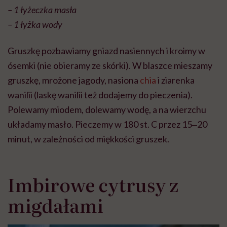
– 1 łyżeczka masła
– 1 łyżka wody
Gruszkę pozbawiamy gniazd nasiennych i kroimy w
ósemki (nie obieramy ze skórki). W blaszce mieszamy
gruszkę, mrożone jagody, nasiona
chia
i ziarenka
wanilii (laskę wanilii też dodajemy do pieczenia).
Polewamy miodem, dolewamy wodę, a na wierzchu
układamy masło. Pieczemy w 180 st. C przez 15‒20
minut, w zależności od miękkości gruszek.
Imbirowe cytrusy z
migdałami