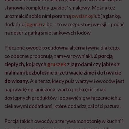
stanowią kompletny „pakiet” smakowy. Można też
urozmaicić sobie nimi poranną
owsiankę
lub jaglankę,
dodać do
jogurtu
albo ‒ to w rozpustnej wersji ‒ podać
na deser z gałką śmietankowych lodów.
Pieczone owoce to cudowna alternatywna dla tego,
co obecnie proponują nam warzywniaki.
Z porcją
ciepłych, kojących
gruszek
z jagodami czy jabłek z
malinami bezboleśnie przetrwacie zimę i dotrwacie
do wiosny.
Ale teraz, kiedy pula warzyw i owoców jest
naprawdę ograniczona, warto podkręcić smak
dostępnych produktów i pobawić się w łączenie ich z
ciekawymi dodatkami, które dodadzą całości pazura.
Porcja takich owoców przerywa monotonię w kuchni i