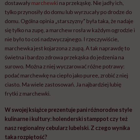
dostawały
marchewki
na przekąskę. Nie jadły ich,
tylko przynosiły do domu lub wyrzucały po drodze do
domu. Ogólna opinia „starszyzny” była taka, że nadaje
się tylko na zupę, a marchew rosła w każdym ogrodzie i
nie było to coś nadzwyczajnego. I rzeczywiście,
marchewka jest kojarzona z zupą. A tak naprawdę to
świetna i bardzo zdrowa przekąska do jedzenia na
surowo. Można z niej wyczarować różne potrawy:
podać marchewkę na ciepło jako puree, zrobić z niej
ciasto. Ma wiele zastosowań. Ja najbardziej lubię
frytki z marchewki.
W swojej książce prezentuje pani różnorodne style
kulinarne i kultury: holenderski stamppot czy też
nasz regionalny cebularz lubelski. Z czego wynika
taka rozpiętość?