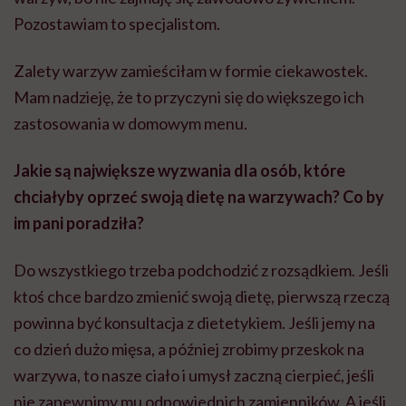
Pozostawiam to specjalistom.
Zalety warzyw zamieściłam w formie ciekawostek.
Mam nadzieję, że to przyczyni się do większego ich
zastosowania w domowym menu.
Jakie są największe wyzwania dla osób, które
chciałyby oprzeć swoją dietę na warzywach? Co by
im pani poradziła?
Do wszystkiego trzeba podchodzić z rozsądkiem. Jeśli
ktoś chce bardzo zmienić swoją dietę, pierwszą rzeczą
powinna być konsultacja z dietetykiem. Jeśli jemy na
co dzień dużo mięsa, a później zrobimy przeskok na
warzywa, to nasze ciało i umysł zaczną cierpieć, jeśli
nie zapewnimy mu odpowiednich zamienników. A jeśli