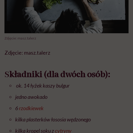
Zdjęcie: masz.talerz
Zdjęcie: masz.talerz
S
kładniki (dla dwóch osób):
ok. 14 łyżek kaszy bulgur
jedno awokado
6
rzodkiewek
kilka plasterków łososia wędzonego
kilka kropel soku z
cytryny