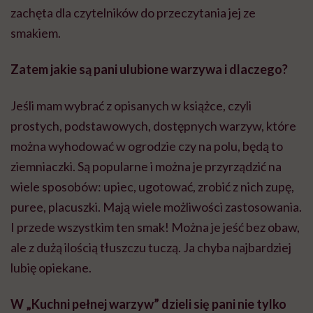
zachęta dla czytelników do przeczytania jej ze
smakiem.
Zatem jakie są pani ulubione warzywa i dlaczego?
Jeśli mam wybrać z opisanych w książce, czyli
prostych, podstawowych, dostępnych warzyw, które
można wyhodować w ogrodzie czy na polu, będą to
ziemniaczki. Są popularne i można je przyrządzić na
wiele sposobów: upiec, ugotować, zrobić z nich zupę,
puree, placuszki. Mają wiele możliwości zastosowania.
I przede wszystkim ten smak! Można je jeść bez obaw,
ale z dużą ilością tłuszczu tuczą. Ja chyba najbardziej
lubię opiekane.
W „Kuchni pełnej warzyw” dzieli się pani nie tylko