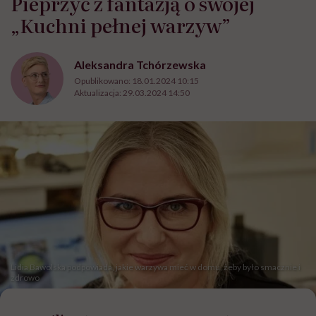
Pieprzyć z fantazją o swojej
„Kuchni pełnej warzyw”
Aleksandra Tchórzewska
Opublikowano:
18.01.2024 10:15
Aktualizacja:
29.03.2024 14:50
Lidia Bawolska podpowiada, jakie warzywa mieć w domu, żeby było smacznie i
zdrowo