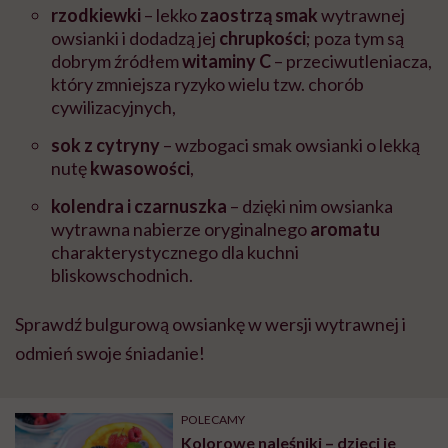
rzodkiewki
– lekko
zaostrzą smak
wytrawnej
owsianki i dodadzą jej
chrupkości
; poza tym są
dobrym źródłem
witaminy C
– przeciwutleniacza,
który zmniejsza ryzyko wielu tzw. chorób
cywilizacyjnych,
sok z cytryny
– wzbogaci smak owsianki o lekką
nutę
kwasowości
,
kolendra i czarnuszka
– dzięki nim owsianka
wytrawna nabierze oryginalnego
aromatu
charakterystycznego dla kuchni
bliskowschodnich.
Sprawdź bulgurową owsiankę w wersji wytrawnej i
odmień swoje śniadanie!
POLECAMY
Kolorowe naleśniki – dzieci je