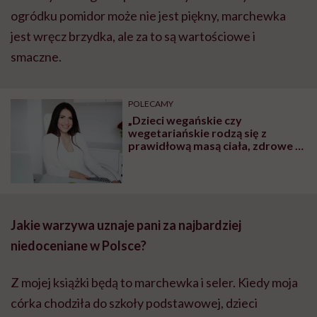
ogródku pomidor może nie jest piękny, marchewka
jest wręcz brzydka, ale za to są wartościowe i
smaczne.
POLECAMY
„Dzieci wegańskie czy
wegetariańskie rodzą się z
prawidłową masą ciała, zdrowe i
rozwijają się prawidłowo. To, że
brak mięsa w diecie ciężarnej
szkodzi dziecku, to mit” – mówi
dietetyczka Iwona Kibil
Jakie warzywa uznaje pani za najbardziej
niedoceniane w Polsce?
Z mojej książki będą to marchewka i seler. Kiedy moja
córka chodziła do szkoły podstawowej, dzieci