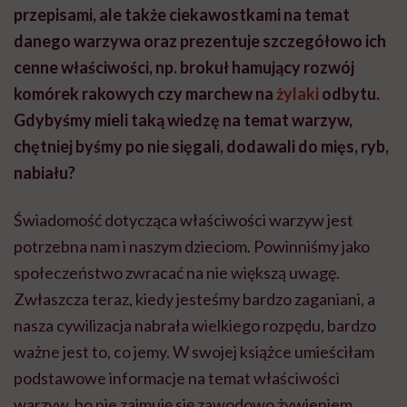
przepisami, ale także ciekawostkami na temat
danego warzywa oraz prezentuje szczegółowo ich
cenne właściwości, np. brokuł hamujący rozwój
komórek rakowych czy marchew na
żylaki
odbytu.
Gdybyśmy mieli taką wiedzę na temat warzyw,
chętniej byśmy po nie sięgali, dodawali do mięs, ryb,
nabiału?
Świadomość dotycząca właściwości warzyw jest
potrzebna nam i naszym dzieciom. Powinniśmy jako
społeczeństwo zwracać na nie większą uwagę.
Zwłaszcza teraz, kiedy jesteśmy bardzo zaganiani, a
nasza cywilizacja nabrała wielkiego rozpędu, bardzo
ważne jest to, co jemy. W swojej książce umieściłam
podstawowe informacje na temat właściwości
warzyw, bo nie zajmuję się zawodowo żywieniem.