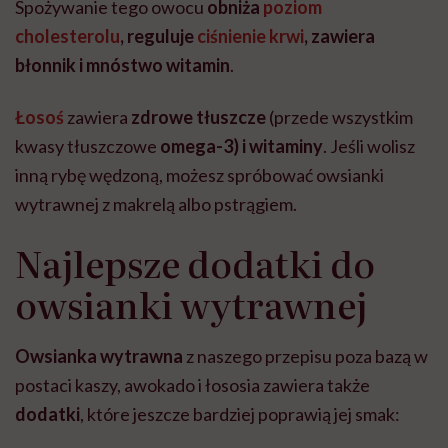
Spożywanie tego owocu
obniża
poziom
cholesterolu
, reguluje
ciśnienie krwi
, zawiera
błonnik i mnóstwo witamin
.
Łosoś
zawiera
zdrowe tłuszcze
(przede wszystkim
kwasy tłuszczowe
omega-3) i witaminy
. Jeśli wolisz
inną rybę wędzoną, możesz spróbować owsianki
wytrawnej z makrelą albo pstrągiem.
Najlepsze dodatki do
owsianki wytrawnej
Owsianka wytrawna
z naszego przepisu poza bazą w
postaci kaszy, awokado i łososia zawiera także
dodatki
, które jeszcze bardziej poprawią jej smak: