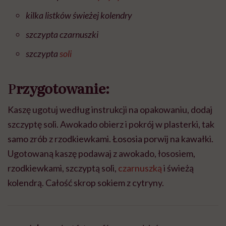
kilka listków świeżej kolendry
szczypta czarnuszki
szczypta
soli
P
rzygotowanie:
Kaszę ugotuj według instrukcji na opakowaniu, dodaj
szczyptę soli. Awokado obierz i pokrój w plasterki, tak
samo zrób z rzodkiewkami. Łososia porwij na kawałki.
Ugotowaną kaszę podawaj z awokado, łososiem,
rzodkiewkami, szczyptą soli,
czarnuszką
i świeżą
kolendrą. Całość skrop sokiem z cytryny.