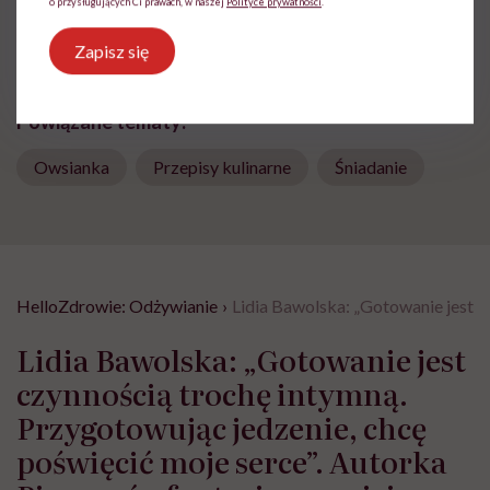
o przysługujących Ci prawach, w naszej
Polityce prywatności
.
Udostępnij
Zapisz się
Powiązane tematy:
Owsianka
Przepisy kulinarne
Śniadanie
HelloZdrowie: Odżywianie
›
Lidia Bawolska: „Gotowanie jest c
Lidia Bawolska: „Gotowanie jest
czynnością trochę intymną.
Przygotowując jedzenie, chcę
poświęcić moje serce”. Autorka