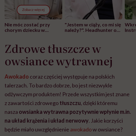
Zobacz więcej
Nie móc zostać przy
"Jestem w ciąży, co mi się
Wkró
chorym dziecku w
należy?". Headhunter o
Inst
szpitalu to tortura.
zmianie pokoleniowej u
atak
"Przeszkadzać w tym
kobiet w ciąży na rynku
wars
Zdrowe tłuszcze w
może chyba tylko
pracy
eksp
głupota i brak
owsiance wytrawnej
wyobraźni"
Awokado
coraz częściej występuje na polskich
talerzach. To bardzo dobrze, bo jest niezwykle
odżywczym produktem! Przede wszystkim jest znane
z zawartości zdrowego
tłuszczu
, dzięki któremu
nasza
owsianka wytrawna pozytywnie wpłynie m.in.
na układ krążenia i układ nerwowy
. Jakie korzyści
będzie miało uwzględnienie
awokado
w owsiance?