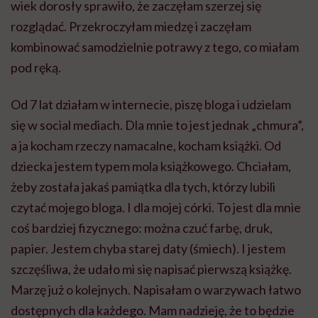
wiek dorosły sprawiło, że zaczęłam szerzej się
rozglądać. Przekroczyłam miedzę i zaczęłam
kombinować samodzielnie potrawy z tego, co miałam
pod ręką.
Od 7 lat działam w internecie, piszę bloga i udzielam
się w social mediach. Dla mnie to jest jednak „chmura”,
a ja kocham rzeczy namacalne, kocham książki. Od
dziecka jestem typem mola książkowego. Chciałam,
żeby została jakaś pamiątka dla tych, którzy lubili
czytać mojego bloga. I dla mojej córki. To jest dla mnie
coś bardziej fizycznego: można czuć farbę, druk,
papier. Jestem chyba starej daty (śmiech). I jestem
szczęśliwa, że udało mi się napisać pierwszą książkę.
Marzę już o kolejnych. Napisałam o warzywach łatwo
dostępnych dla każdego. Mam nadzieję, że to będzie