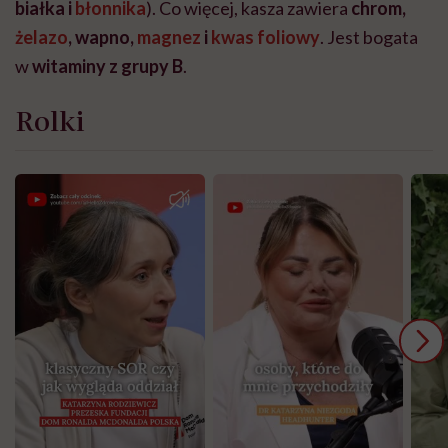
białka i
błonnika
). Co więcej, kasza zawiera
chrom,
żelazo
, wapno,
magnez
i
kwas foliowy
. Jest bogata
w
witaminy
z grupy B
.
Rolki