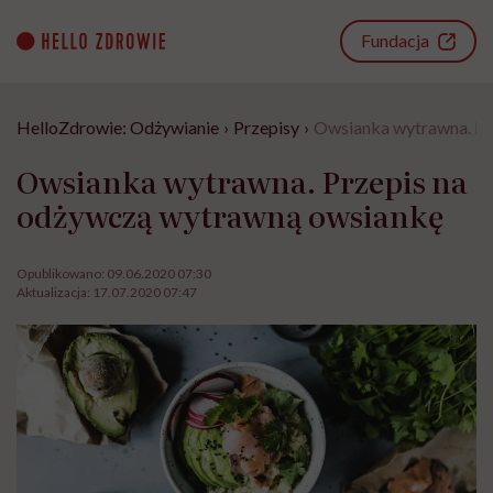
Go
to
Fundacja
content
HelloZdrowie: Odżywianie
›
Przepisy
›
Owsianka wytrawna. Pr
Owsianka wytrawna. Przepis na
odżywczą wytrawną owsiankę
Opublikowano:
09.06.2020 07:30
Aktualizacja:
17.07.2020 07:47