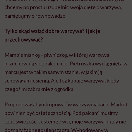
chcemy po prostu uzupełnić swoją dietę o warzywa,
pamiętajmy o równowadze.
Tylko skąd wziąć dobre warzywa? I jak je
przechowywać?
Mam ziemiankę – piwniczkę, w której warzywa
przechowują się znakomicie. Pietruszka wyciągnięta w
marcu jest w takim samym stanie, w jakim ją
schowałam jesienią. Ale też kupuję warzywa, kiedy
czegoś mi zabraknie z ogródka.
Proponowałabym kupować w warzywniakach. Market
powinien być ostatecznością. Pod palcami musimy
czuć świeżość. Jestem ze wsi, moje warzywa nigdy nie
doznały żadnego ulepszacza. Wyhodowany w