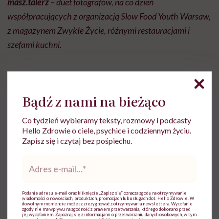
masz.talerz
– duet fotografów, na co dzień
współpracujących z organizacją Slow Food Youth Warsaw,
z magazynem Zwykłe Życie, różnymi restauracjami i
szefami kuchni.
Bądź z nami na bieżąco
duet masz.talerz
Co tydzień wybieramy teksty, rozmowy i podcasty
masz.talerz – duet fotografów, na co dzień
Hello Zdrowie o ciele, psychice i codziennym życiu.
współpracujących z organizacją Slow Food
Zapisz się i czytaj bez pośpiechu.
Youth Warsaw, z magazynem Zwykłe Życie,
Adres
różnymi restauracjami i szefami kuchni. Po
e-
więcej zdjęć sięgnijcie na
mail
*
www.fotografiamasztalerz.pl
Podanie adresu e-mail oraz kliknięcie „Zapisz się” oznacza zgodę na otrzymywanie
Zobacz profil
wiadomości o nowościach, produktach, promocjach lub usługach dot. Hello Zdrowie. W
dowolnym momencie możesz zrezygnować z otrzymywania newslettera. Wycofanie
zgody nie ma wpływu na zgodność z prawem przetwarzania, którego dokonano przed
jej wycofaniem. Zapoznaj się z informacjami o przetwarzaniu danych osobowych, w tym