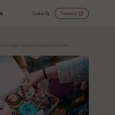
Szukaj
Fundacja
anie mózgu? Wyjaśnia neuropsycholożka