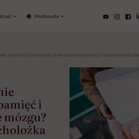
Multimedia
dcast
jaki sposób jedzenie pączków poprawia pamięć i usprawnia dział
nie
pamięć i
e mózgu?
cholożka