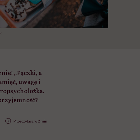
k
nie! „Pączki, a
amięć, uwagę i
uropsycholożka.
ą przyjemność?
Przeczytasz w 2 min