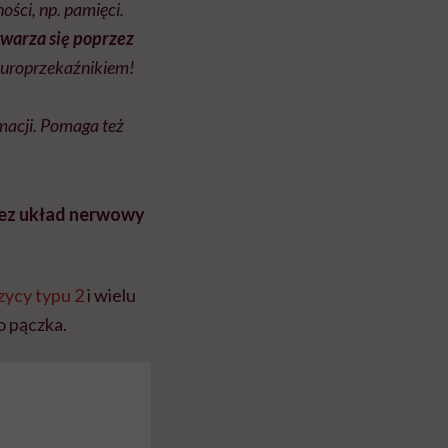
ści, np. pamięci.
twarza się poprzez
europrzekaźnikiem!
macji. Pomaga też
zez układ nerwowy
zycy typu 2
i wielu
o pączka.