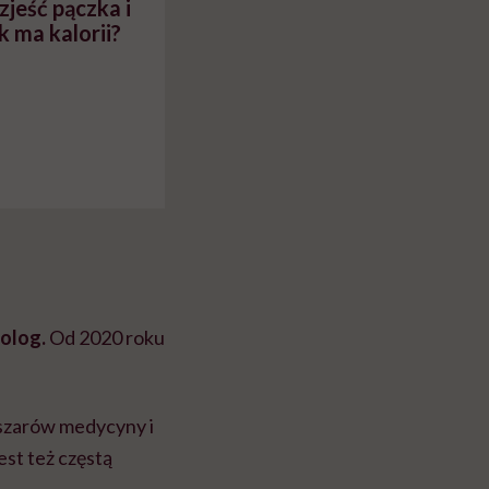
zjeść pączka i
k ma kalorii?
holog.
Od 2020 roku
szarów medycyny i
est też częstą