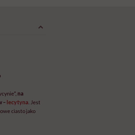
?
cynie”,
na
w –
lecytyna
. Jest
owe ciasto jako