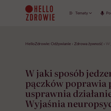
Go
to
content
Tematy
Po
HelloZdrowie: Odżywianie
›
Zdrowa żywność
›
W 
W jaki sposób jedze
pączków poprawia 
usprawnia działani
Wyjaśnia neuropsy