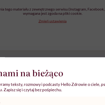
ia tego materiału z zewnętrznego serwisu (Instagram, Facebook, 
wymagana jest zgoda na pliki cookie.
Zmień ustawienia
nami na bieżąco
ramy teksty, rozmowy i podcasty Hello Zdrowie o ciele, ps
 Zapisz się i czytaj bez pośpiechu.