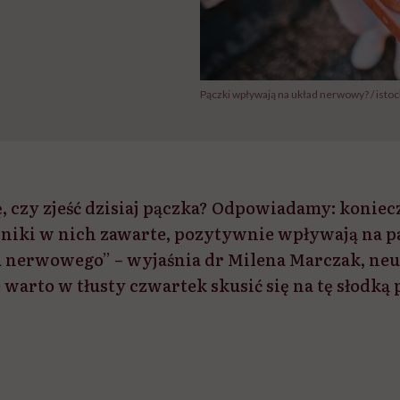
Pączki wpływają na układ nerwowy? / istoc
, czy zjeść dzisiaj pączka? Odpowiadamy: koniecz
dniki w nich zawarte, pozytywnie wpływają na p
u nerwowego” – wyjaśnia dr Milena Marczak, ne
 warto w tłusty czwartek skusić się na tę słodk