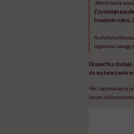
„Warto także wiedz
Z pysznego pączka
trawienie cukru.
Z
⠀⠀⠀⠀⠀⠀⠀⠀⠀
Acetylocholina po
regulować uwagę o
Ekspertka dodaje,
do wytwarzania en
Nie zapominajmy jed
innym schorzeniom.