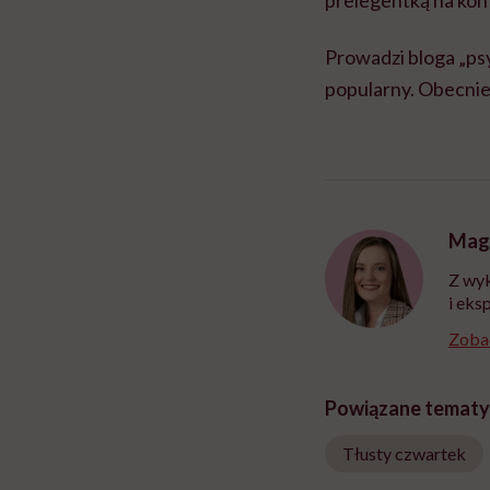
prelegentką na ko
Prowadzi bloga „psy
popularny. Obecnie
Mag
Z wyk
i eks
Zobac
Powiązane tematy
Tłusty czwartek