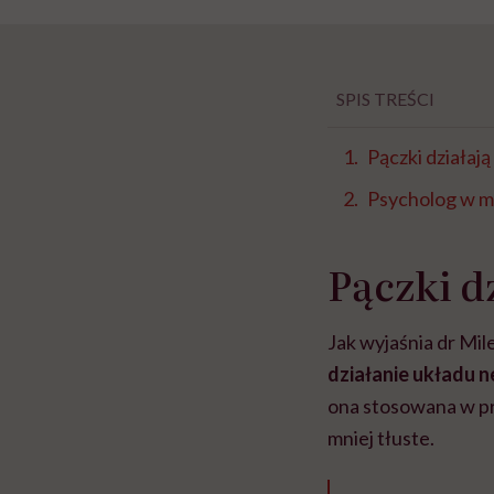
SPIS TREŚCI
Pączki działaj
Psycholog w 
Pączki d
Jak wyjaśnia dr Mil
działanie układu 
ona stosowana w pr
mniej tłuste.