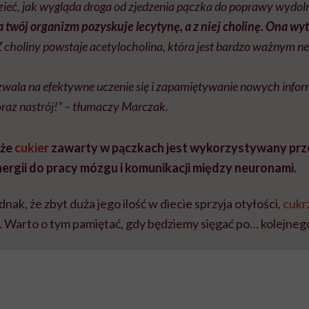
ieć, jak wygląda droga od zjedzenia pączka do poprawy wydolno
 twój organizm pozyskuje lecytynę, a z niej cholinę. Ona wy
 choliny powstaje acetylocholina, która jest bardzo ważnym n
zwala na efektywne uczenie się i zapamiętywanie nowych infor
raz nastrój!” – tłumaczy Marczak.
 że
cukier
zawarty w pączkach jest wykorzystywany pr
ergii do pracy mózgu i komunikacji między neuronami.
nak, że zbyt duża jego ilość w diecie sprzyja otyłości,
cukr
 Warto o tym pamiętać, gdy będziemy sięgać po… kolejneg