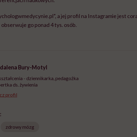
nferencjach naukowych.
chologwmedycynie.pl”, a jej profil na Instagramie jest cora
 obserwuje go ponad 4 tys. osób.
dalena Bury-Motyl
ształcenia - dziennikarka, pedagożka
pertka ds. żywienia
z profil
:
zdrowy mózg