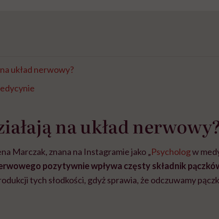
ą na układ nerwowy?
medycynie
ziałają na układ nerwowy
ena Marczak, znana na Instagramie jako „
Psycholog
w medy
nerwowego pozytywnie wpływa częsty składnik pączkó
odukcji tych słodkości, gdyż sprawia, że odczuwamy pączk