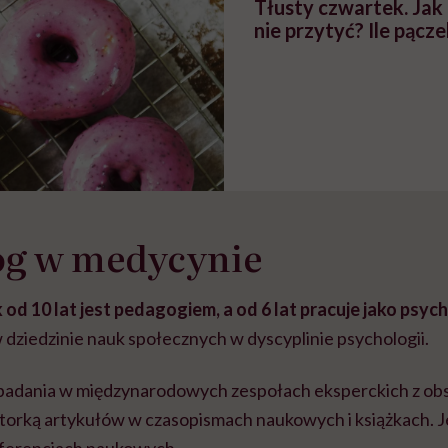
Tłusty czwartek. Jak 
nie przytyć? Ile pącze
og w medycynie
od 10 lat jest pedagogiem, a od 6 lat pracuje jako psyc
 dziedzinie nauk społecznych w dyscyplinie psychologii.
badania w międzynarodowych zespołach eksperckich z ob
utorką artykułów w czasopismach naukowych i książkach. J