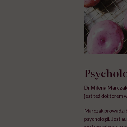
Psychol
Dr Milena Marczak 
jest też doktorem w
Marczak prowadzi 
psychologii. Jest a