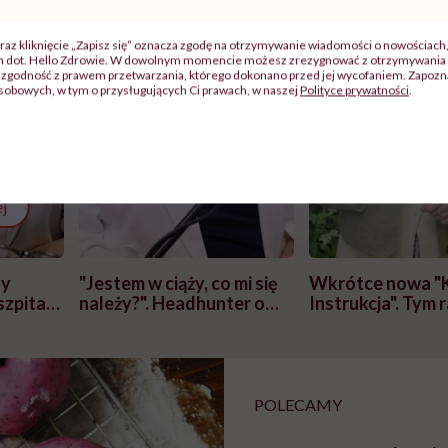
raz kliknięcie „Zapisz się” oznacza zgodę na otrzymywanie wiadomości o nowościach
ch dot. Hello Zdrowie. W dowolnym momencie możesz zrezygnować z otrzymywania 
zgodność z prawem przetwarzania, którego dokonano przed jej wycofaniem. Zapoznaj
sobowych, w tym o przysługujących Ci prawach, w naszej
Polityce prywatności
.
j
zy
"Jestem w ciąży, co mi się
Wkrótce nowa "
szpitalu
należy?". Headhunter o
Instrukcja". Tym 
szkadzać
zmianie pokoleniowej u
atakach paniki. Z
tylko
kobiet w ciąży na rynku
warsztat pacjen
braźni"
pracy
ekspercki
POLECAMY