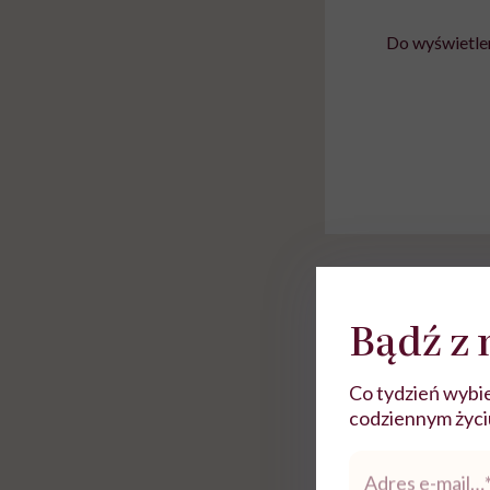
Do wyświetlen
Rolki
Bądź z 
Co tydzień wybie
codziennym życiu.
Adres
e-