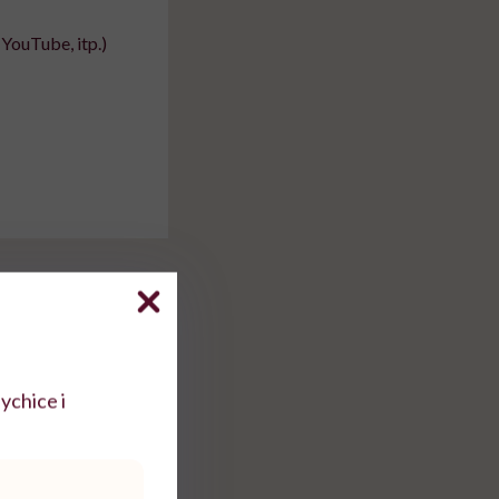
YouTube, itp.)
ychice i