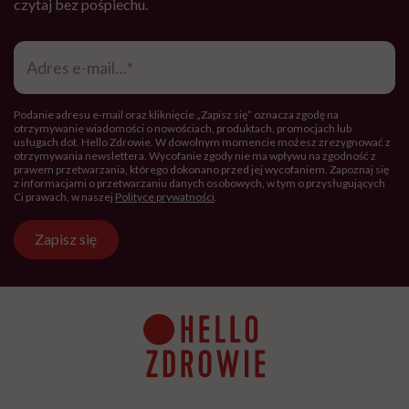
czytaj bez pośpiechu.
Adres
e-
mail
*
Podanie adresu e-mail oraz kliknięcie „Zapisz się” oznacza zgodę na
otrzymywanie wiadomości o nowościach, produktach, promocjach lub
usługach dot. Hello Zdrowie. W dowolnym momencie możesz zrezygnować z
otrzymywania newslettera. Wycofanie zgody nie ma wpływu na zgodność z
prawem przetwarzania, którego dokonano przed jej wycofaniem. Zapoznaj się
z informacjami o przetwarzaniu danych osobowych, w tym o przysługujących
Ci prawach, w naszej
Polityce prywatności
.
Zapisz się