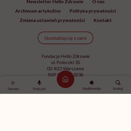
Newsletter Hello Zdrowie
O nas
Archiwum artykułów
Polityka prywatności
Zmiana ustawień prywatności
Kontakt
Skontaktuj się z nami
Fundacja Hello Zdrowie
ul. Poleczki 35
02-822 Warszawa
NIP 9512613236
Strona główna
Kontakt z redakcją
Multimedia
Szukaj
Tematy
Podcast
redakcja@hellozdrowie.pl
Dołącz do naszej społeczności