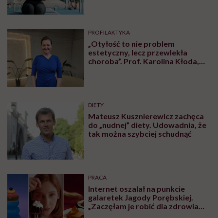
PROFILAKTYKA
„Otyłość to nie problem
estetyczny, lecz przewlekła
choroba”. Prof. Karolina Kłoda,
która mierzy się z tym
schorzeniem, mówi pacjentom: to
nie wasza wina
DIETY
Mateusz Kusznierewicz zachęca
do „nudnej” diety. Udowadnia, że
tak można szybciej schudnąć
PRACA
Internet oszalał na punkcie
galaretek Jagody Porębskiej.
„Zaczęłam je robić dla zdrowia
psychicznego”