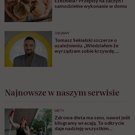
Ezechiela? Przepisy na zaczyn i
samodzielne wykonanie w domu
OBJAWY
Tomasz Sekielski szczerze o
uzależnieniu. „Wiedziałem że
wyrządzam sobie krzywdę.
Bałem się, że się już nie obudzę”
Najnowsze w naszym serwisie
DIETY
Zdrowa dieta ma sens, nawet jeśli
kilogramy wracają. To odkrycie
daje nadzieję wszystkim
walczącym z efektem jo-jo