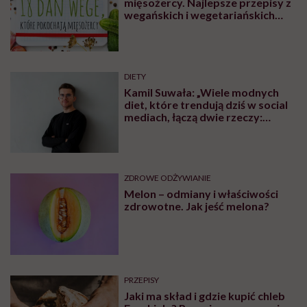
mięsożercy. Najlepsze przepisy z
wegańskich i wegetariańskich
blogów
DIETY
Kamil Suwała: „Wiele modnych
diet, które trendują dziś w social
mediach, łączą dwie rzeczy:
eliminacje i udziwnienia”
ZDROWE ODŻYWIANIE
Melon – odmiany i właściwości
zdrowotne. Jak jeść melona?
PRZEPISY
Jaki ma skład i gdzie kupić chleb