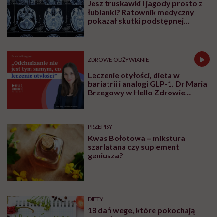
Jesz truskawki i jagody prosto z
łubianki? Ratownik medyczny
pokazał skutki podstępnej
choroby niemytych owoców
ZDROWE ODŻYWIANIE
Leczenie otyłości, dieta w
bariatrii i analogi GLP-1. Dr Maria
Brzegowy w Hello Zdrowie
Podcasty
PRZEPISY
Kwas Bołotowa – mikstura
szarlatana czy suplement
geniusza?
DIETY
18 dań wege, które pokochają