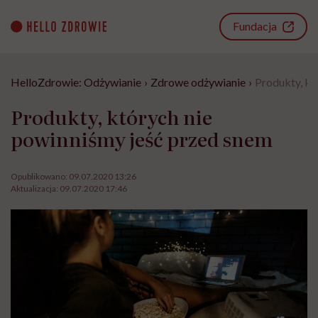
Go
to
Fundacja
content
HelloZdrowie: Odżywianie
›
Zdrowe odżywianie
›
Produkty, kt
Produkty, których nie
powinniśmy jeść przed snem
Opublikowano:
09.07.2020 13:26
Aktualizacja:
09.07.2020 17:46