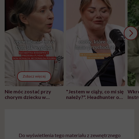
Zobacz więcej
Nie móc zostać przy
"Jestem w ciąży, co mi się
Wkró
chorym dziecku w
należy?". Headhunter o
Inst
szpitalu to tortura.
zmianie pokoleniowej u
atak
"Przeszkadzać w tym
kobiet w ciąży na rynku
wars
może chyba tylko
pracy
eksp
głupota i brak
wyobraźni"
Do wyświetlenia tego materiału z zewnętrznego