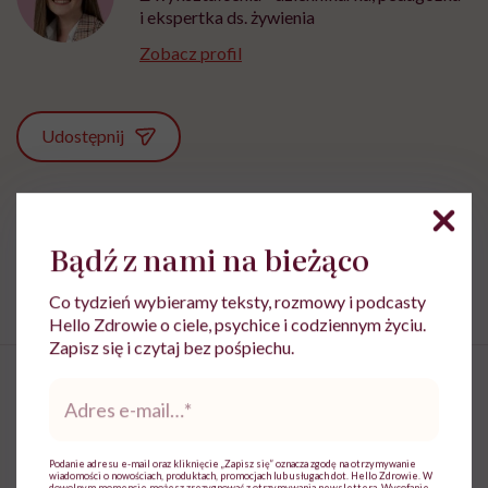
i ekspertka ds. żywienia
Zobacz profil
Udostępnij
Powiązane tematy:
Bądź z nami na bieżąco
zdrowa dieta
żywienie
Co tydzień wybieramy teksty, rozmowy i podcasty
Hello Zdrowie o ciele, psychice i codziennym życiu.
Zapisz się i czytaj bez pośpiechu.
Adres
e-
mail
*
„Sen to fundament regulacji
Podanie adresu e-mail oraz kliknięcie „Zapisz się” oznacza zgodę na otrzymywanie
hormonalnej.” O tym, jak stres,
wiadomości o nowościach, produktach, promocjach lub usługach dot. Hello Zdrowie. W
dowolnym momencie możesz zrezygnować z otrzymywania newslettera. Wycofanie