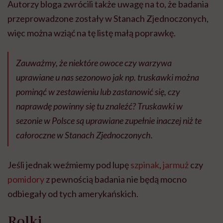
Autorzy bloga zwrócili także uwagę na to, że badania
przeprowadzone zostały w Stanach Zjednoczonych,
więc można wziąć na tę listę małą poprawkę.
Zauważmy, że niektóre owoce czy warzywa
uprawiane u nas sezonowo jak np. truskawki można
pominąć w zestawieniu lub zastanowić się, czy
naprawdę powinny się tu znaleźć? Truskawki w
sezonie w Polsce są uprawiane zupełnie inaczej niż te
całoroczne w Stanach Zjednoczonych.
Jeśli jednak weźmiemy pod lupę
szpinak
,
jarmuż
czy
pomidory
z pewnością badania nie będą mocno
odbiegały od tych amerykańskich.
Rolki