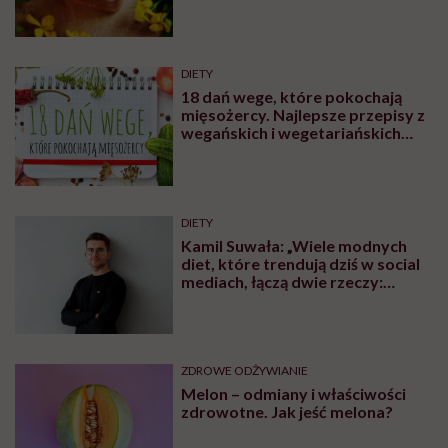
Najpopularniejsze
ZDROWE ODŻYWIANIE
Jesz truskawki i jagody prosto z
łubianki? Ratownik medyczny
pokazał skutki podstępnej
choroby niemytych owoców
PRZEPISY
Kwas Bołotowa – mikstura
szarlatana czy suplement
geniusza?