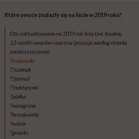
Które owoce znalazły się na liście w 2019 roku?
Oto zaktualizowana na 2019 rok lista tzw. brudnej
12-nastki owoców i warzyw (pozycja według stopnia
zanieczyszczenia)
?
truskawki
??szpinak
??jarmuż
??nektarynki
?jabłka
?winogrona
?brzoskwinie
?wiśnie
?gruszki