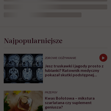
Leczenie otyłości, dieta w
bariatrii i analogi GLP-1. Dr
Maria Brzegowy w Hello
Zdrowie Podcasty