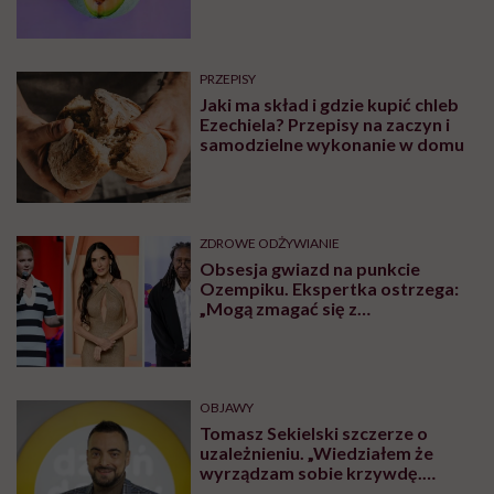
DIETY
18 dań wege, które pokochają
mięsożercy. Najlepsze przepisy z
wegańskich i wegetariańskich
blogów
DIETY
Kamil Suwała: „Wiele modnych
diet, które trendują dziś w social
mediach, łączą dwie rzeczy:
eliminacje i udziwnienia”
ZDROWE ODŻYWIANIE
Melon – odmiany i właściwości
zdrowotne. Jak jeść melona?