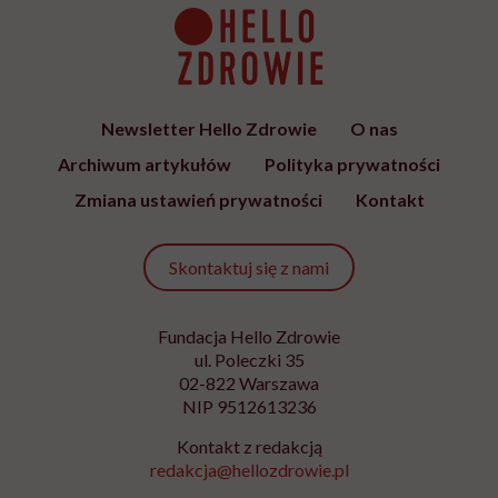
Bądź z nami na bieżąco
Co tydzień wybieramy teksty, rozmowy i podcasty Hello
Zdrowie o ciele, psychice i codziennym życiu. Zapisz się i
czytaj bez pośpiechu.
Adres
e-
mail
*
Podanie adresu e-mail oraz kliknięcie „Zapisz się” oznacza zgodę na
otrzymywanie wiadomości o nowościach, produktach, promocjach lub
usługach dot. Hello Zdrowie. W dowolnym momencie możesz zrezygnować z
otrzymywania newslettera. Wycofanie zgody nie ma wpływu na zgodność z
prawem przetwarzania, którego dokonano przed jej wycofaniem. Zapoznaj się
z informacjami o przetwarzaniu danych osobowych, w tym o przysługujących
Ci prawach, w naszej
Polityce prywatności
.
Zapisz się