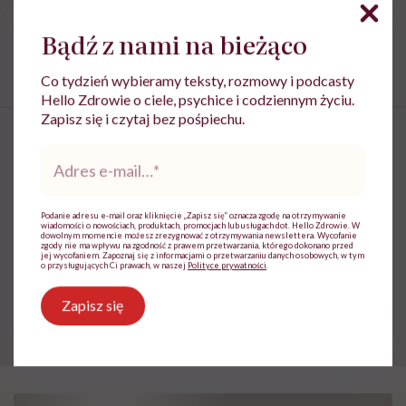
świeże owoce i warzywa
warzywa
Bądź z nami na bieżąco
Zanieczyszczenia
Co tydzień wybieramy teksty, rozmowy i podcasty
Hello Zdrowie o ciele, psychice i codziennym życiu.
Zapisz się i czytaj bez pośpiechu.
Adres
e-
mail
*
“Każdy z nas ma tę jedną rzecz,
po której będzie płakał. To mogą
Podanie adresu e-mail oraz kliknięcie „Zapisz się” oznacza zgodę na otrzymywanie
wiadomości o nowościach, produktach, promocjach lub usługach dot. Hello Zdrowie. W
dowolnym momencie możesz zrezygnować z otrzymywania newslettera. Wycofanie
być ziemniaki”. Katarzyna Boni
zgody nie ma wpływu na zgodność z prawem przetwarzania, którego dokonano przed
jej wycofaniem. Zapoznaj się z informacjami o przetwarzaniu danych osobowych, w tym
o przysługujących Ci prawach, w naszej
Polityce prywatności
.
o żałobie klimatycznej
Zapisz się