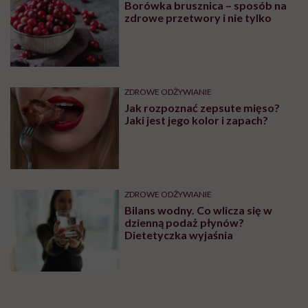
DIETY
Mateusz Kusznierewicz zachęca
do „nudnej” diety. Udowadnia, że
tak można szybciej schudnąć
PRACA
Internet oszalał na punkcie
galaretek Jagody Porębskiej.
„Zaczęłam je robić dla zdrowia
psychicznego”
Zobacz także
SUPLEMENTY I WITAMINY
Borówka brusznica – sposób na