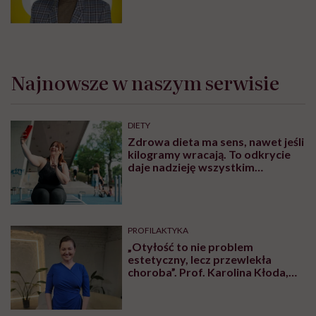
PRZEPISY
Jaki ma skład i gdzie kupić chleb
Ezechiela? Przepisy na zaczyn i
samodzielne wykonanie w domu
ZDROWE ODŻYWIANIE
Obsesja gwiazd na punkcie
Ozempiku. Ekspertka ostrzega:
„Mogą zmagać się z
długotrwałymi problemami”
OBJAWY
Tomasz Sekielski szczerze o
uzależnieniu. „Wiedziałem że
wyrządzam sobie krzywdę.
Bałem się, że się już nie obudzę”