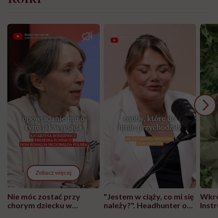
Zobacz więcej
Nie móc zostać przy
"Jestem w ciąży, co mi się
Wkró
chorym dziecku w
należy?". Headhunter o
Inst
szpitalu to tortura.
zmianie pokoleniowej u
atak