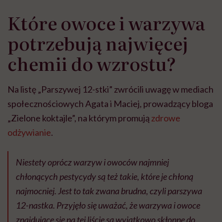
Które owoce i warzywa
potrzebują najwięcej
chemii do wzrostu?
Na listę „Parszywej 12-stki” zwrócili uwagę w mediach
społecznościowych Agata i Maciej, prowadzący bloga
„Zielone koktajle”, na którym promują
zdrowe
odżywianie
.
Niestety oprócz warzyw i owoców najmniej
chłonących pestycydy są też takie, które je chłoną
najmocniej. Jest to tak zwana brudna, czyli parszywa
12-nastka. Przyjęło się uważać, że warzywa i owoce
znajdujące się na tej liście są wyjątkowo skłonne do