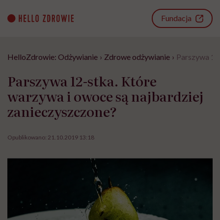
Go
to
Fundacja
content
HelloZdrowie: Odżywianie
›
Zdrowe odżywianie
›
Parszywa 12-
Parszywa 12-stka. Które
warzywa i owoce są najbardziej
zanieczyszczone?
Opublikowano:
21.10.2019 13:18