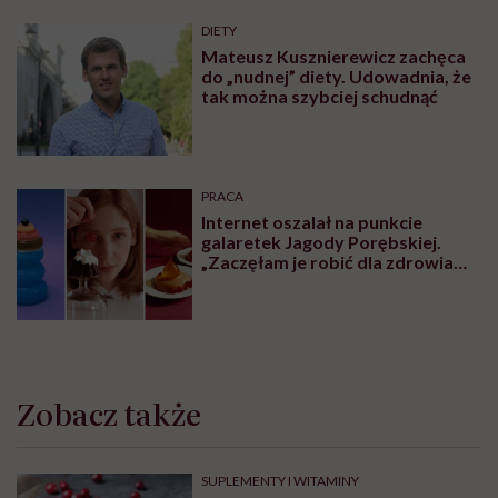
Najnowsze w naszym serwisie
DIETY
Zdrowa dieta ma sens, nawet jeśli
kilogramy wracają. To odkrycie
daje nadzieję wszystkim
walczącym z efektem jo-jo
PROFILAKTYKA
„Otyłość to nie problem
estetyczny, lecz przewlekła
choroba”. Prof. Karolina Kłoda,
która mierzy się z tym
schorzeniem, mówi pacjentom: to
nie wasza wina