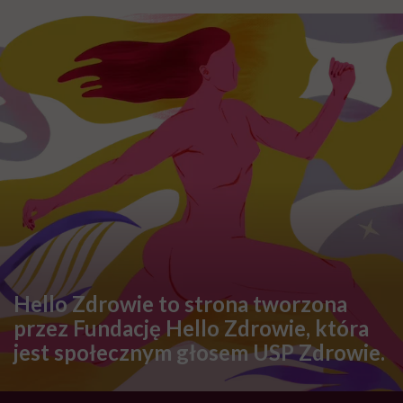
zdrowe przetwory i nie tylko
ZDROWE ODŻYWIANIE
Jak rozpoznać zepsute mięso?
Jaki jest jego kolor i zapach?
ZDROWE ODŻYWIANIE
Bilans wodny. Co wlicza się w
dzienną podaż płynów?
Dietetyczka wyjaśnia