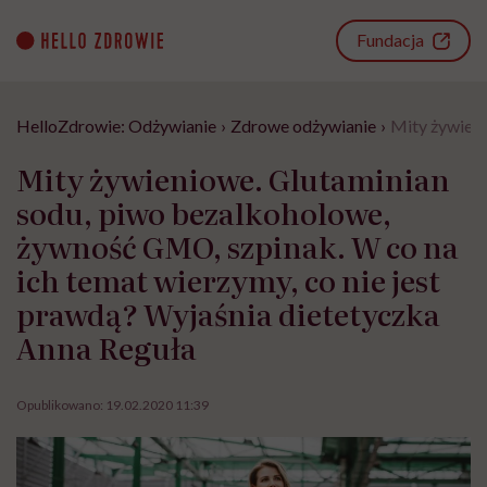
Go
to
Fundacja
content
HelloZdrowie: Odżywianie
›
Zdrowe odżywianie
›
Mity żywieni
Mity żywieniowe. Glutaminian
sodu, piwo bezalkoholowe,
żywność GMO, szpinak. W co na
ich temat wierzymy, co nie jest
prawdą? Wyjaśnia dietetyczka
Anna Reguła
Opublikowano:
19.02.2020 11:39