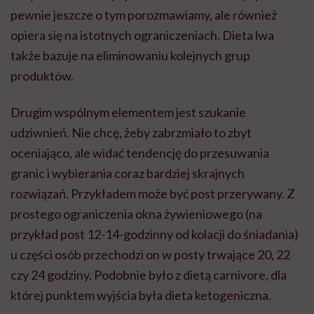
rozwiązań. Przykładem może być post przerywany. Z
prostego ograniczenia okna żywieniowego (na
przykład post 12-14-godzinny od kolacji do śniadania)
u części osób przechodzi on w posty trwające 20, 22
czy 24 godziny. Podobnie było z dietą carnivore, dla
której punktem wyjścia była dieta ketogeniczna.
Podsumowując, wiele modnych diet, które trendują
dziś w social mediach, łączą dwie rzeczy: eliminacje i
udziwnienia.
A czy są przykłady diet, które zaczęły się jako trend
— ludzie zaczęli o nich mówić, stosować je — a
dopiero później nauka zaczęła sprawdzać, czy
rzeczywiście mają sens? I w którym momencie
nauka zaczyna interesować się tematem modnych