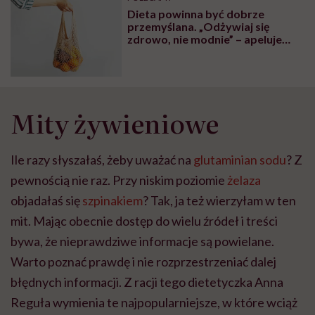
głupota i brak
Dieta powinna być dobrze
wyobraźni"
przemyślana. „Odżywiaj się
zdrowo, nie modnie” – apeluje
dietetyczka Anna Reguła
Mity żywieniowe
Ile razy słyszałaś, żeby uważać na
glutaminian sodu
? Z
pewnością nie raz. Przy niskim poziomie
żelaza
objadałaś się
szpinakiem
? Tak, ja też wierzyłam w ten
mit. Mając obecnie dostęp do wielu źródeł i treści
bywa, że nieprawdziwe informacje są powielane.
Warto poznać prawdę i nie rozprzestrzeniać dalej
błędnych informacji. Z racji tego dietetyczka Anna
Reguła wymienia te najpopularniejsze, w które wciąż