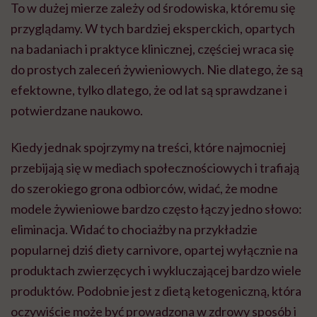
do szerokiego grona odbiorców, widać, że modne
modele żywieniowe bardzo często łączy jedno słowo:
eliminacja. Widać to chociażby na przykładzie
popularnej dziś diety carnivore, opartej wyłącznie na
produktach zwierzęcych i wykluczającej bardzo wiele
produktów. Podobnie jest z dietą ketogeniczną, która
oczywiście może być prowadzona w zdrowy sposób i
pewnie jeszcze o tym porozmawiamy, ale również
opiera się na istotnych ograniczeniach. Dieta lwa
także bazuje na eliminowaniu kolejnych grup
produktów.
Drugim wspólnym elementem jest szukanie
udziwnień. Nie chcę, żeby zabrzmiało to zbyt
oceniająco, ale widać tendencję do przesuwania
granic i wybierania coraz bardziej skrajnych