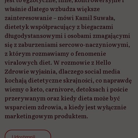
kochają dietetyczne skrajności, co naprawdę
wiemy o keto, carnivore, detoksach i poście
przerywanym oraz kiedy dieta może być
wsparciem zdrowia, a kiedy jest wyłącznie
marketingowym produktem.
Udostępnij
Przeczytasz w 26 min
Marta Dragan: Dietetyka jest dziś jedną z najlepiej
przebadanych dziedzin medycyny i już sporo wiemy
o żywieniu, wpływie żywienia na zdrowie