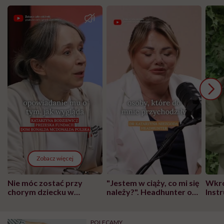
Zobacz więcej
Nie móc zostać przy
"Jestem w ciąży, co mi się
Wkró
chorym dziecku w
należy?". Headhunter o
Inst
szpitalu to tortura.
zmianie pokoleniowej u
atak
"Przeszkadzać w tym
kobiet w ciąży na rynku
wars
może chyba tylko
pracy
eksp
POLECAMY