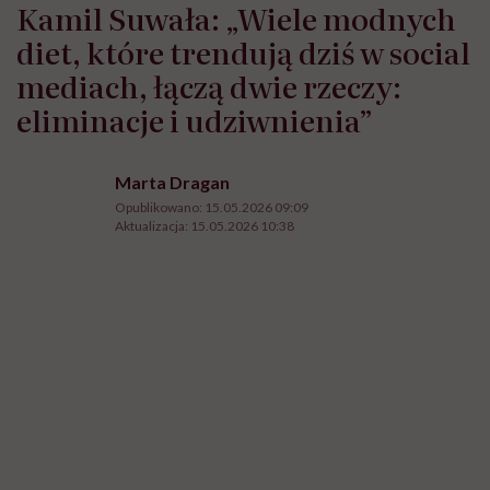
Kamil Suwała: „Wiele modnych
diet, które trendują dziś w social
mediach, łączą dwie rzeczy:
eliminacje i udziwnienia”
Marta Dragan
Opublikowano:
15.05.2026 09:09
Aktualizacja:
15.05.2026 10:38
Kamil Suwała opowiada m.in. o diecie keto, carnivore, DASH, MIND, diecie