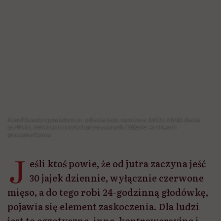
portfolio, detoksach i postach przerywanych / Zdjęcie: Archiwum
prywatne/Canva
J
eśli ktoś powie, że od jutra zaczyna jeść
30 jajek dziennie, wyłącznie czerwone
mięso, a do tego robi 24-godzinną głodówkę,
pojawia się element zaskoczenia. Dla ludzi
jest to egzotyczne, inne, kontrowersyjne i
właśnie dlatego wzbudza większe
zainteresowanie – mówi Kamil Suwała,
dietetyk współpracujący z biegaczami
długodystansowymi i osobami zmagającymi
się z zaburzeniami sercowo-naczyniowymi,
z którym rozmawiamy o fenomenie
viralowych diet. W rozmowie z Hello
Zdrowie wyjaśnia, dlaczego social media