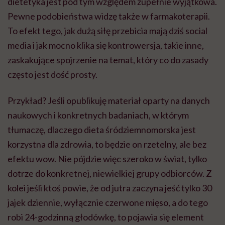
tłumaczę, dlaczego dieta śródziemnomorska jest
korzystna dla zdrowia, to będzie on rzetelny, ale bez
efektu wow. Nie pójdzie więc szeroko w świat, tylko
dotrze do konkretnej, niewielkiej grupy odbiorców. Z
kolei jeśli ktoś powie, że od jutra zaczyna jeść tylko 30
jajek dziennie, wyłącznie czerwone mięso, a do tego
robi 24-godzinną głodówkę, to pojawia się element
zaskoczenia. Dla ludzi jest to egzotyczne, inne,
kontrowersyjne i właśnie dlatego wzbudza większe
zainteresowanie.
Wskaźniki zasięgów, zapisanych postów, reakcji jasno
pokazują, że nie publikacje naukowe, ani nawet
niekoniecznie treści popularnonaukowe, a
alternatywne, skrajne podejścia niosą się w social
mediach. A niestety dzisiaj to właśnie social media w