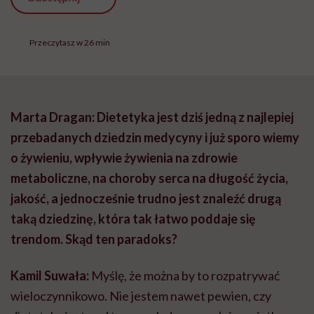
metaboliczne, na choroby serca na długość życia,
jakość, a jednocześnie trudno jest znaleźć drugą
taką dziedzinę, która tak łatwo poddaje się
trendom. Skąd ten paradoks?
Kamil Suwała:
Myślę, że można by to rozpatrywać
wieloczynnikowo. Nie jestem nawet pewien, czy
dietetyka jest pod tym względem zupełnie wyjątkowa.
Pewne podobieństwa widzę także w farmakoterapii.
To efekt tego, jak dużą siłę przebicia mają dziś social
media i jak mocno klika się kontrowersja, takie inne,
zaskakujące spojrzenie na temat, który co do zasady
często jest dość prosty.
Przykład? Jeśli opublikuję materiał oparty na danych
naukowych i konkretnych badaniach, w którym