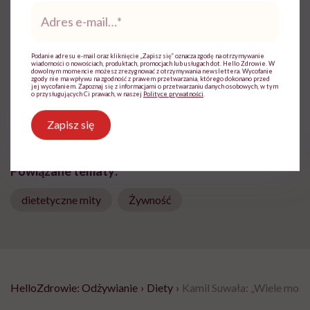
Adres
reportażystka. Pisze, od kiedy pamięta, a w
e-
międzyczasie lubi słuchać i obserwować
mail
*
innych
Podanie adresu e-mail oraz kliknięcie „Zapisz się” oznacza zgodę na otrzymywanie
Zobacz profil
wiadomości o nowościach, produktach, promocjach lub usługach dot. Hello Zdrowie. W
dowolnym momencie możesz zrezygnować z otrzymywania newslettera. Wycofanie
zgody nie ma wpływu na zgodność z prawem przetwarzania, którego dokonano przed
jej wycofaniem. Zapoznaj się z informacjami o przetwarzaniu danych osobowych, w tym
o przysługujących Ci prawach, w naszej
Polityce prywatności
.
Udostępnij
Zapisz się
Powiązane tematy:
dietetyczne mity
Żywność
HelloZdrowie: Odżywianie
›
Diety
›
Kamil Suwała: „Wiele modnyc