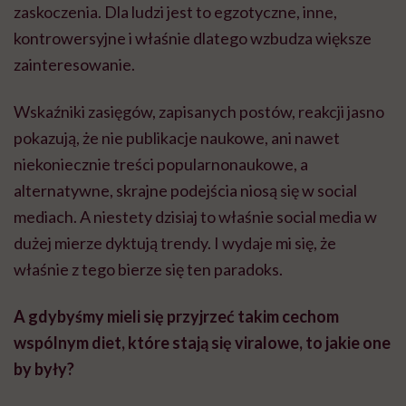
dużej mierze dyktują trendy. I wydaje mi się, że
właśnie z tego bierze się ten paradoks.
A gdybyśmy mieli się przyjrzeć takim cechom
wspólnym diet, które stają się viralowe, to jakie one
by były?
To w dużej mierze zależy od środowiska, któremu się
przyglądamy. W tych bardziej eksperckich, opartych
na badaniach i praktyce klinicznej, częściej wraca się
do prostych zaleceń żywieniowych. Nie dlatego, że są
efektowne, tylko dlatego, że od lat są sprawdzane i
potwierdzane naukowo.
Kiedy jednak spojrzymy na treści, które najmocniej
przebijają się w mediach społecznościowych i trafiają