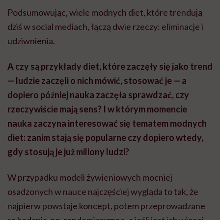
diet: zanim stają się popularne czy dopiero wtedy,
gdy stosują je już miliony ludzi?
W przypadku modeli żywieniowych mocniej
osadzonych w nauce najczęściej wygląda to tak, że
najpierw powstaje koncept, potem przeprowadzane
są badania, np. randomizowane, a jeśli jest ich więcej,
to z nich tworzy się metaanalizę. Jeśli naukowcy
zawnioskują w niej, że dana dieta pomaga konkretnej
grupie osób na określony punkt końcowy, to powstaje
szersza rekomendacja. Tak było chociażby z dietą
śródziemnomorską.
Natomiast przy dietach, które zyskują popularność
przede wszystkim w mediach społecznościowych, ta