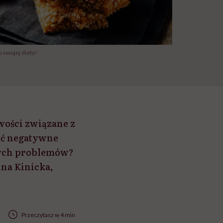
 swojej diety!
wości związane z
ieć negatywne
tych problemów?
na Kinicka,
Przeczytasz w 4 min