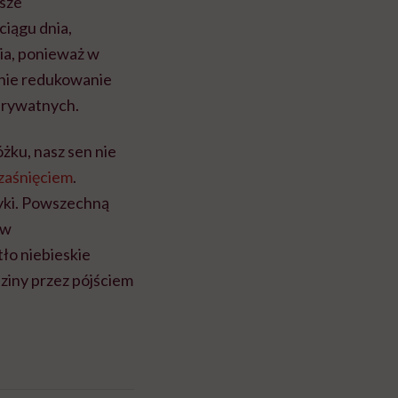
asze
ciągu dnia,
ria, ponieważ w
tnie redukowanie
prywatnych.
ku, nasz sen nie
zaśnięciem
.
wyki. Powszechną
ów
ło niebieskie
ziny przez pójściem