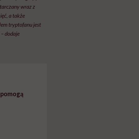
tarczany wraz z
ęć, a także
em tryptofanu jest
” – dodaje
e pomogą