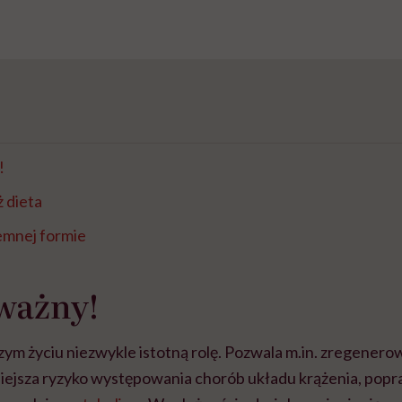
!
 dieta
emnej formie
 ważny!
ym życiu niezwykle istotną rolę. Pozwala m.in. zregenero
niejsza ryzyko występowania chorób układu krążenia, popr