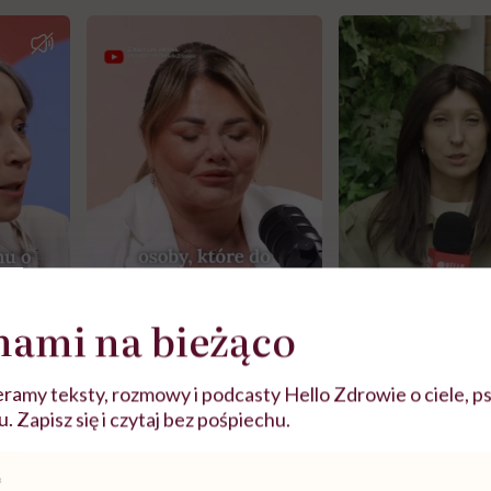
nami na bieżąco
j
ramy teksty, rozmowy i podcasty Hello Zdrowie o ciele, ps
 Zapisz się i czytaj bez pośpiechu.
zy
"Jestem w ciąży, co mi się
Wkrótce nowa "
szpitalu
należy?". Headhunter o
Instrukcja". Tym 