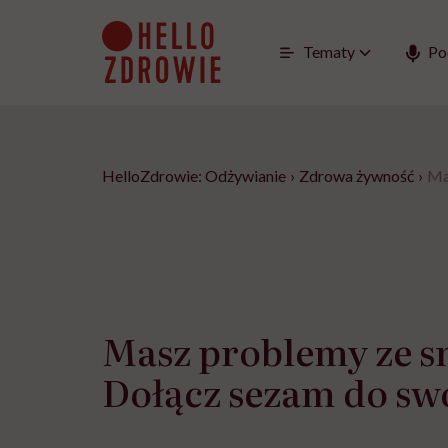
Go
to
content
Tematy
Po
HelloZdrowie: Odżywianie
›
Zdrowa żywność
›
Ma
Masz problemy ze 
Dołącz sezam do swo