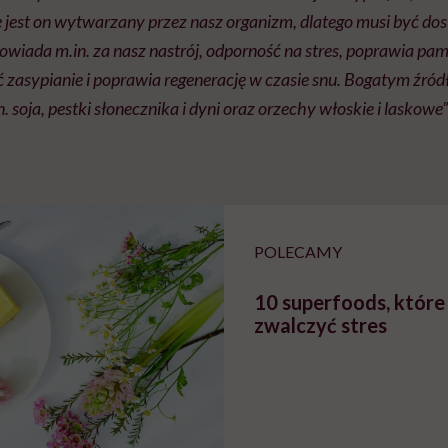
jest on wytwarzany przez nasz organizm, dlatego musi być dos
iada m.in. za nasz nastrój, odporność na stres, poprawia pami
zasypianie i poprawia regenerację w czasie snu. Bogatym źródł
. soja, pestki słonecznika i dyni oraz orzechy włoskie i laskowe
POLECAMY
10 superfoods, któr
zwalczyć stres