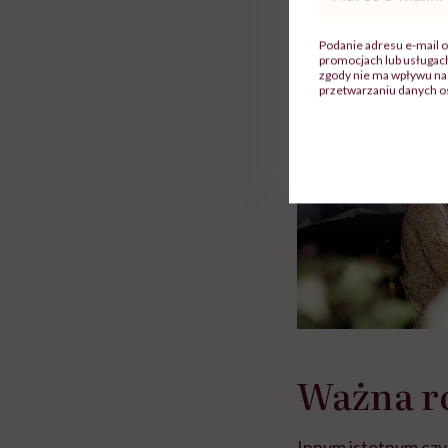
mail
*
ie”
zapobiegać nowotworom
to tortura. "Prze
w tym może chyba 
Podanie adresu e-mail o
głupota i brak wyo
promocjach lub usługa
zgody nie ma wpływu na 
przetwarzaniu danych o
Ważna r
Innym istotnym czyn