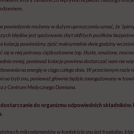
jedzeniem.
ne powiedzenie możemy w dużym uproszczeniu uznać, że 'śpimy t
szych błędów jest spożywanie zbyt obfitych posiłków bezpośre
że kolację powinniśmy zjeść maksymalnie dwie godziny wcześni
się w niej potrawy ciężkostrawne (np. tłuste, smażone, mocno
ednio mniej, ponieważ kolacja powinna dostarczać nam nie więc
bowania na energię w ciągu całego dnia. W przeciwnym razie n
łni na tryb snu, ponieważ głównie będzie zaangażowany w trawi
zka z Centrum Medycznego Damiana.
 dostarczanie do organizmu odpowiednich składników, 
u.
stotnych mikroelementów w kontekście snu jest tryptofan, któr