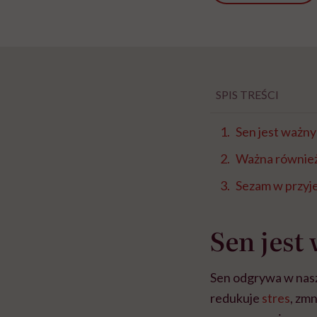
SPIS TREŚCI
Sen jest ważny
Ważna również
Sezam w przyj
Sen jest
Sen odgrywa w nasz
redukuje
stres
, zm