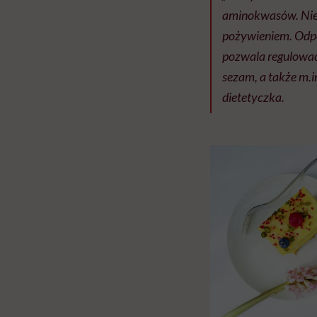
aminokwasów. Nie 
pożywieniem. Odpow
pozwala regulować 
sezam, a także m.in
dietetyczka.