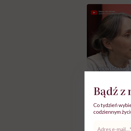
Bądź z 
Zobacz więce
Co tydzień wybie
codziennym życiu.
Adres
 i miał
Najlepsza dieta wydaje się
Nie móc zostać pr
e-
 lekko
banalna, a może
chorym dziecku w 