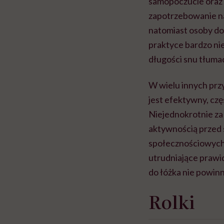
samopoczucie oraz
zapotrzebowanie n
natomiast osoby dor
praktyce bardzo ni
długości snu tłum
W wielu innych prz
jest efektywny, cz
Niejednokrotnie za
aktywnością przed s
społecznościowych.
utrudniające prawi
do łóżka nie powinn
Rolki