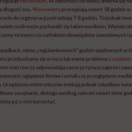
 reguluje
metabolizm
. W zależności od wieku zmienia się n
a długość snu.
Niemowlęta
przesypiają nawet 18 godzin w 
osłe do regeneracji potrzebują 7-8 godzin. To jednak teo
ewiele osób może pochwalić się takim wynikiem. Wielokro
aczymy stresem czy natłokiem obowiązków zawodowych i 
ypadkach, mimo „regulaminowych” godzin spędzonych w łóż
ęsto przebudzamy się w nocy lub mamy problemy z
szybkim 
 ten stan rzeczy odpowiadają nasze przyzwyczajenia i na
nem jest oglądanie filmów i seriali czy przeglądanie medi
 Urządzenia elektronicznie emitują jednak szkodliwe świat
dłowe zasypianie, dlatego według zaleceń nawet dwie god
iśmy już z nich korzystać.