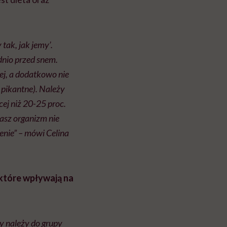
ak, jak jemy’.
dnio przed snem.
ej, a dodatkowo nie
 pikantne). Należy
ej niż 20-25 proc.
asz organizm nie
enie” – mówi Celina
które wpływają na
y należy do grupy