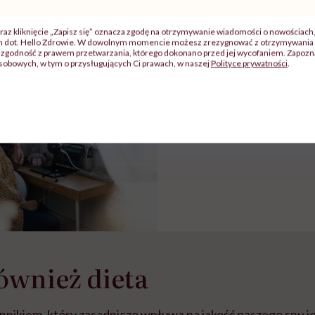
szkadzać
zmianie pokoleniowej u
atakach paniki. Z
tylko
kobiet w ciąży na rynku
warsztat pacjen
raz kliknięcie „Zapisz się” oznacza zgodę na otrzymywanie wiadomości o nowościach
braźni"
pracy
ekspercki
ch dot. Hello Zdrowie. W dowolnym momencie możesz zrezygnować z otrzymywania 
zgodność z prawem przetwarzania, którego dokonano przed jej wycofaniem. Zapoznaj
sobowych, w tym o przysługujących Ci prawach, w naszej
Polityce prywatności
.
POLECAMY
„Depresja jest za po
wrogiem, by pokonać j
jogą” – mówi Asia O
ównież dieta
nikiem, który zasadniczo wpływa na jakość naszego snu je