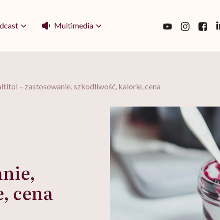
Multimedia
dcast
titol – zastosowanie, szkodliwość, kalorie, cena
anie,
e, cena