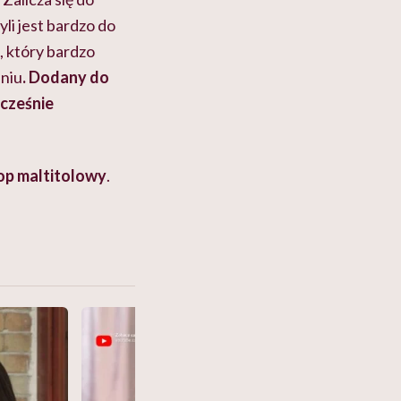
zyli jest bardzo do
, który bardzo
eniu
. Dodany do
ocześnie
.
op maltitolowy
.