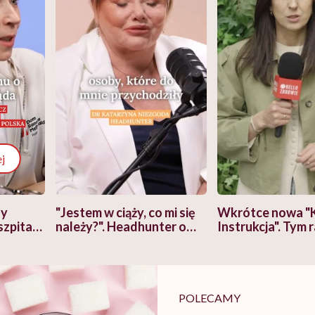
j
zy
"Jestem w ciąży, co mi się
Wkrótce nowa "
szpitalu
należy?". Headhunter o
Instrukcja". Tym 
szkadzać
zmianie pokoleniowej u
atakach paniki. Z
tylko
kobiet w ciąży na rynku
warsztat pacjen
braźni"
pracy
ekspercki
POLECAMY