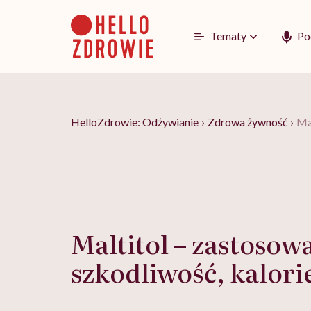
Go
to
content
Tematy
Po
HelloZdrowie: Odżywianie
›
Zdrowa żywność
›
Mal
Maltitol – zastosow
szkodliwość, kalori