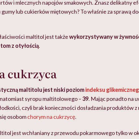
urtów i mlecznych napojów smakowych. Znasz delikatny ef
u gumy lub cukierków miętowych? To właśnie za sprawą d
aściwości maltitol jest także
wykorzystywany w żywnoś
tom z otyłością
.
 a cukrzyca
yczną maltitolu jest niski poziom
indeksu glikemiczne
, natomiast syropu maltitolowego –
39
. Mając ponadto na u
odkości, czyli brak konieczności dosładzania produktów z 
 się osobom
chorym na cukrzycę
.
ltitol jest wchłaniany z przewodu pokarmowego tylko w ok