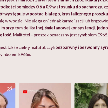
łodkości pomiędzy 0,6 a 0,9 w stosunku do sacharozy
, c
ół występuje w postaci białego, krystalicznego proszku
ię w wodzie. Nie ulega on jednak karmelizacji lub brązowi
m przy tym delikatnej, śmietanowej konsystencji, jedn
jętość.
Malitotol – proszek oznaczany jest symbolem E965
st także ciekły maltitol, czyli
bezbarwny i bezwonny syr
symbolem E965ii.