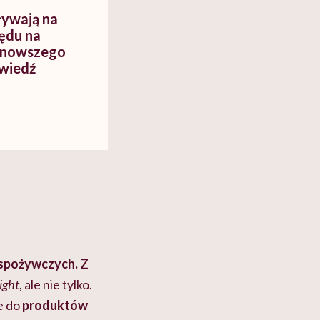
ływają na
ędu na
ajnowszego
wiedź
 spożywczych.
Z
light
, ale nie tylko.
że do
produktów