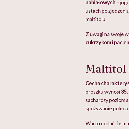
nabiałowych
– jog
ustach po zjedzeni
maltitolu.
Z uwagi na swoje wł
cukrzykom i pacjen
Maltitol
Cecha charakteryst
proszku wynosi
35
sacharozy poziom sł
spożywanie poleca
Warto dodać, że ma