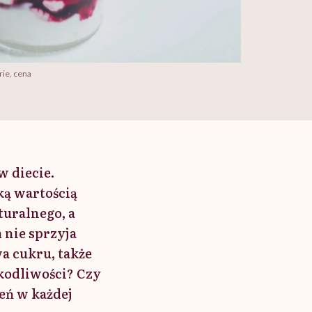
rie, cena
w diecie.
ką wartością
turalnego, a
 nie sprzyja
a cukru, także
zkodliwości? Czy
eń w każdej