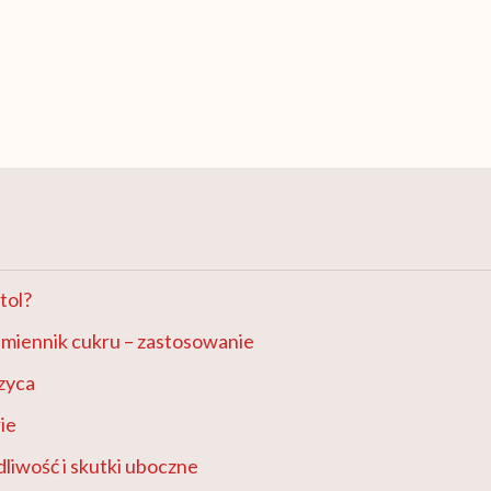
itol?
zamiennik cukru – zastosowanie
rzyca
rie
dliwość i skutki uboczne