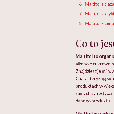
Maltitol a ciąża
Maltitol a ksylit
Maltitol – cena
Co to jes
Maltitol to organi
alkohole cukrowe, 
Znajdziesz je m.in. 
Charakteryzują się
produktach w większ
samych syntetyczn
danego produktu.
Maltitol pozyskiwa