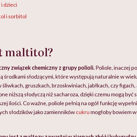
 i dzieci
ol i sorbitol
t maltitol?
czny związek chemiczny z grupy polioli.
Poliole, inaczej po
są środkami słodzącymi, które występują naturalnie w wie
w śliwkach, gruszkach, brzoskwiniach, jabłkach, czy figach, a
 one niższą słodyczą niż sacharoza, dzięki czemu mogą być
ej ilości. Co ważne, poliole pełnią na ogół funkcję wypeł
ych słodzików jako zamienników
cukru
mogłoby bowiem wp
ny jest z maltozy zawartej w ziarnach zbóż i kukurydzy.