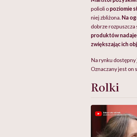
polioli o
poziomie s
niej zbliżona.
Na og
dobrze rozpuszcza s
produktów nadaje i
zwiększając ich ob
Na rynku dostępny je
Oznaczany jest on 
Rolki