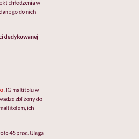
ekt chłodzenia w
odanego do nich
ci dedykowanej
go
.
IG maltitolu w
wadze zbliżony do
maltitolem, ich
oło 45 proc. Ulega