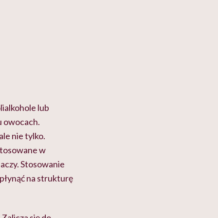
lialkohole lub
lu owocach.
le nie tylko.
 stosowane w
niaczy. Stosowanie
łynąć na strukturę
Zalicza się do