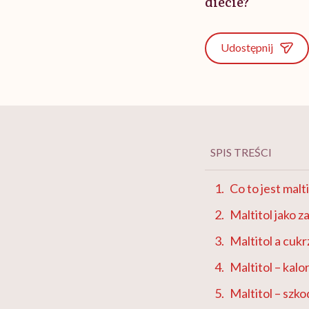
diecie?
Udostępnij
SPIS TREŚCI
Co to jest malt
Maltitol jako 
Maltitol a cuk
Maltitol – kalo
Maltitol – szko