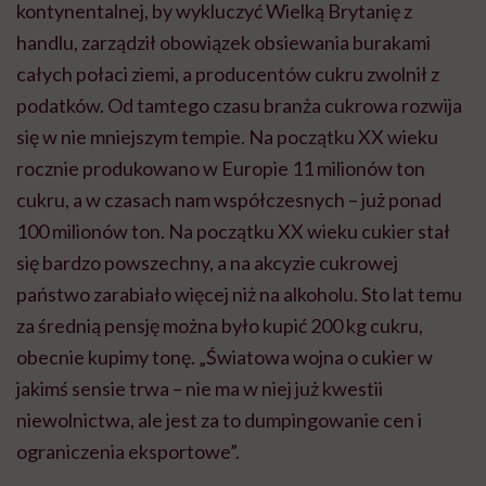
kontynentalnej, by wykluczyć Wielką Brytanię z
handlu, zarządził obowiązek obsiewania burakami
całych połaci ziemi, a producentów cukru zwolnił z
podatków. Od tamtego czasu branża cukrowa rozwija
się w nie mniejszym tempie. Na początku XX wieku
rocznie produkowano w Europie 11 milionów ton
cukru, a w czasach nam współczesnych – już ponad
100 milionów ton. Na początku XX wieku cukier stał
się bardzo powszechny, a na akcyzie cukrowej
państwo zarabiało więcej niż na alkoholu. Sto lat temu
za średnią pensję można było kupić 200 kg cukru,
obecnie kupimy tonę. „Światowa wojna o cukier w
jakimś sensie trwa – nie ma w niej już kwestii
niewolnictwa, ale jest za to dumpingowanie cen i
ograniczenia eksportowe”.