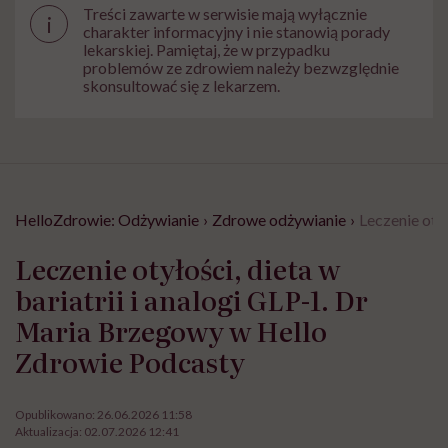
Treści zawarte w serwisie mają wyłącznie
i
charakter informacyjny i nie stanowią porady
lekarskiej. Pamiętaj, że w przypadku
problemów ze zdrowiem należy bezwzględnie
skonsultować się z lekarzem.
HelloZdrowie: Odżywianie
›
Zdrowe odżywianie
›
Leczenie oty
Leczenie otyłości, dieta w
bariatrii i analogi GLP-1. Dr
Maria Brzegowy w Hello
Zdrowie Podcasty
Opublikowano:
26.06.2026 11:58
Aktualizacja:
02.07.2026 12:41