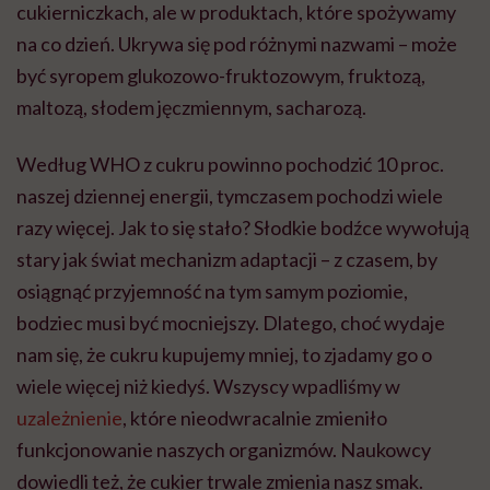
cukierniczkach, ale w produktach, które spożywamy
na co dzień. Ukrywa się pod różnymi nazwami – może
być syropem glukozowo-fruktozowym, fruktozą,
maltozą, słodem jęczmiennym, sacharozą.
Według WHO z cukru powinno pochodzić 10 proc.
naszej dziennej energii, tymczasem pochodzi wiele
razy więcej. Jak to się stało? Słodkie bodźce wywołują
stary jak świat mechanizm adaptacji – z czasem, by
osiągnąć przyjemność na tym samym poziomie,
bodziec musi być mocniejszy. Dlatego, choć wydaje
nam się, że cukru kupujemy mniej, to zjadamy go o
wiele więcej niż kiedyś. Wszyscy wpadliśmy w
uzależnienie
, które nieodwracalnie zmieniło
funkcjonowanie naszych organizmów. Naukowcy
dowiedli też, że cukier trwale zmienia nasz smak.