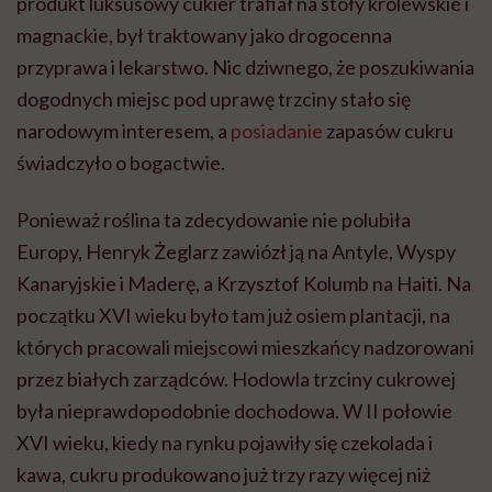
produkt luksusowy cukier trafiał na stoły królewskie i
magnackie, był traktowany jako drogocenna
przyprawa i lekarstwo. Nic dziwnego, że poszukiwania
dogodnych miejsc pod uprawę trzciny stało się
narodowym interesem, a
posiadanie
zapasów cukru
świadczyło o bogactwie.
Ponieważ roślina ta zdecydowanie nie polubiła
Europy, Henryk Żeglarz zawiózł ją na Antyle, Wyspy
Kanaryjskie i Maderę, a Krzysztof Kolumb na Haiti. Na
początku XVI wieku było tam już osiem plantacji, na
których pracowali miejscowi mieszkańcy nadzorowani
przez białych zarządców. Hodowla trzciny cukrowej
była nieprawdopodobnie dochodowa. W II połowie
XVI wieku, kiedy na rynku pojawiły się czekolada i
kawa, cukru produkowano już trzy razy więcej niż