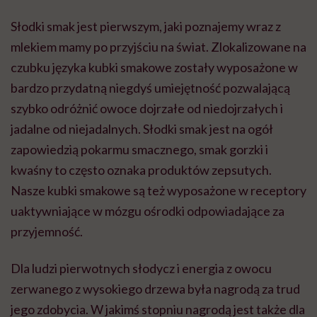
Słodki smak jest pierwszym, jaki poznajemy wraz z
mlekiem mamy po przyjściu na świat. Zlokalizowane na
czubku języka kubki smakowe zostały wyposażone w
bardzo przydatną niegdyś umiejętność pozwalającą
szybko odróżnić owoce dojrzałe od niedojrzałych i
jadalne od niejadalnych. Słodki smak jest na ogół
zapowiedzią pokarmu smacznego, smak gorzki i
kwaśny to często oznaka produktów zepsutych.
Nasze kubki smakowe są też wyposażone w receptory
uaktywniające w mózgu ośrodki odpowiadające za
przyjemność.
Dla ludzi pierwotnych słodycz i energia z owocu
zerwanego z wysokiego drzewa była nagrodą za trud
jego zdobycia. W jakimś stopniu nagrodą jest także dla