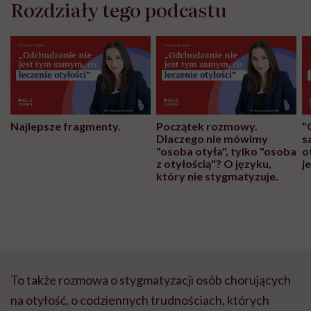
Rozdziały tego podcastu
Najlepsze fragmenty.
Początek rozmowy.
"
Dlaczego nie mówimy
s
"osoba otyła", tylko "osoba
o
z otyłością"? O języku,
j
który nie stygmatyzuje.
To także rozmowa o stygmatyzacji osób chorujących
na otyłość, o codziennych trudnościach, których