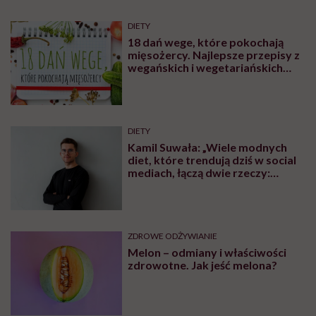
DIETY
18 dań wege, które pokochają
mięsożercy. Najlepsze przepisy z
wegańskich i wegetariańskich
blogów
DIETY
Kamil Suwała: „Wiele modnych
diet, które trendują dziś w social
mediach, łączą dwie rzeczy:
eliminacje i udziwnienia”
ZDROWE ODŻYWIANIE
Melon – odmiany i właściwości
zdrowotne. Jak jeść melona?