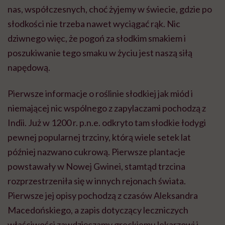
nas, współczesnych, choć żyjemy w świecie, gdzie po
słodkości nie trzeba nawet wyciągać rąk. Nic
dziwnego więc, że pogoń za słodkim smakiem i
poszukiwanie tego smaku w życiu jest naszą siłą
napędową.
Pierwsze informacje o roślinie słodkiej jak miód i
niemającej nic wspólnego z zapylaczami pochodzą z
Indii. Już w 1200 r. p.n.e. odkryto tam słodkie łodygi
pewnej popularnej trzciny, którą wiele setek lat
później nazwano cukrową. Pierwsze plantacje
powstawały w Nowej Gwinei, stamtąd trzcina
rozprzestrzeniła się w innych rejonach świata.
Pierwsze jej opisy pochodzą z czasów Aleksandra
Macedońskiego, a zapis dotyczący leczniczych
właściwości zawdzięczamy greckiemu lekarzowi i