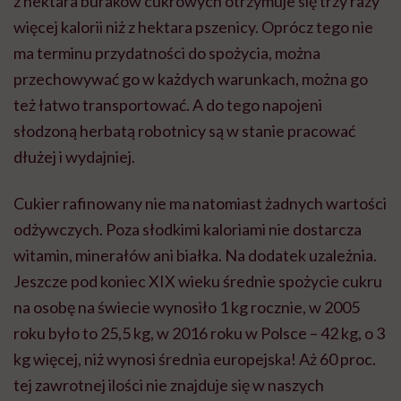
z hektara buraków cukrowych otrzymuje się trzy razy
więcej kalorii niż z hektara pszenicy. Oprócz tego nie
ma terminu przydatności do spożycia, można
przechowywać go w każdych warunkach, można go
też łatwo transportować. A do tego napojeni
słodzoną herbatą robotnicy są w stanie pracować
dłużej i wydajniej.
Cukier rafinowany nie ma natomiast żadnych wartości
odżywczych. Poza słodkimi kaloriami nie dostarcza
witamin, minerałów ani białka. Na dodatek uzależnia.
Jeszcze pod koniec XIX wieku średnie spożycie cukru
na osobę na świecie wynosiło 1 kg rocznie, w 2005
roku było to 25,5 kg, w 2016 roku w Polsce – 42 kg, o 3
kg więcej, niż wynosi średnia europejska! Aż 60 proc.
tej zawrotnej ilości nie znajduje się w naszych