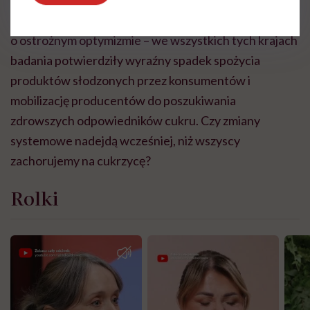
2021 roku w Polsce, podobnie jak w ok. 50 krajach na
świecie, obowiązuje podatek od cukru. Można mówić
o ostrożnym optymizmie – we wszystkich tych krajach
badania potwierdziły wyraźny spadek spożycia
produktów słodzonych przez konsumentów i
mobilizację producentów do poszukiwania
zdrowszych odpowiedników cukru. Czy zmiany
systemowe nadejdą wcześniej, niż wszyscy
zachorujemy na cukrzycę?
Rolki