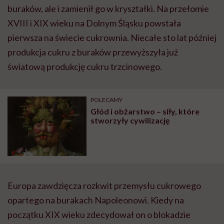
buraków, ale i zamienił go w kryształki. Na przełomie
XVIII i XIX wieku na Dolnym Śląsku powstała
pierwsza na świecie cukrownia. Niecałe sto lat później
produkcja cukru z buraków przewyższyła już
światową produkcję cukru trzcinowego.
POLECAMY
Głód i obżarstwo – siły, które
stworzyły cywilizację
Europa zawdzięcza rozkwit przemysłu cukrowego
opartego na burakach Napoleonowi. Kiedy na
początku XIX wieku zdecydował on o blokadzie