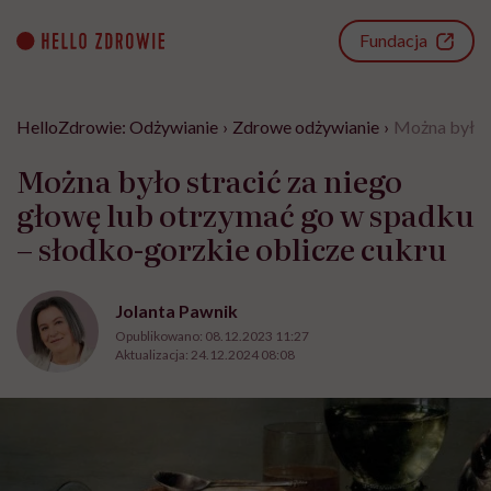
Go
to
Fundacja
content
HelloZdrowie: Odżywianie
›
Zdrowe odżywianie
›
Można było s
Można było stracić za niego
głowę lub otrzymać go w spadku
– słodko-gorzkie oblicze cukru
Jolanta Pawnik
Opublikowano:
08.12.2023 11:27
Aktualizacja:
24.12.2024 08:08