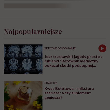
Najpopularniejsze
ZDROWE ODŻYWIANIE
Jesz truskawki i jagody prosto z
łubianki? Ratownik medyczny
pokazał skutki podstępnej
choroby niemytych owoców
PRZEPISY
Kwas Bołotowa – mikstura
szarlatana czy suplement
geniusza?