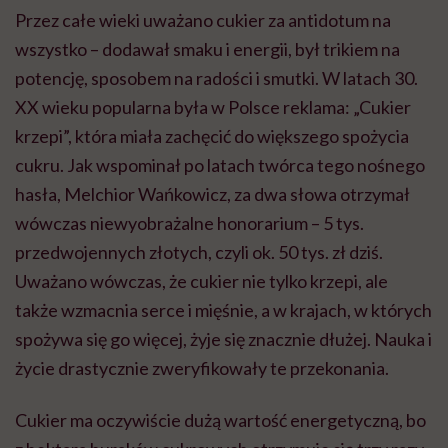
Przez całe wieki uważano cukier za antidotum na
wszystko – dodawał smaku i energii, był trikiem na
potencję, sposobem na radości i smutki. W latach 30.
XX wieku popularna była w Polsce reklama: „Cukier
krzepi”, która miała zachęcić do większego spożycia
cukru. Jak wspominał po latach twórca tego nośnego
hasła, Melchior Wańkowicz, za dwa słowa otrzymał
wówczas niewyobrażalne honorarium – 5 tys.
przedwojennych złotych, czyli ok. 50 tys. zł dziś.
Uważano wówczas, że cukier nie tylko krzepi, ale
także wzmacnia serce i mięśnie, a w krajach, w których
spożywa się go więcej, żyje się znacznie dłużej. Nauka i
życie drastycznie zweryfikowały te przekonania.
Cukier ma oczywiście dużą wartość energetyczną, bo