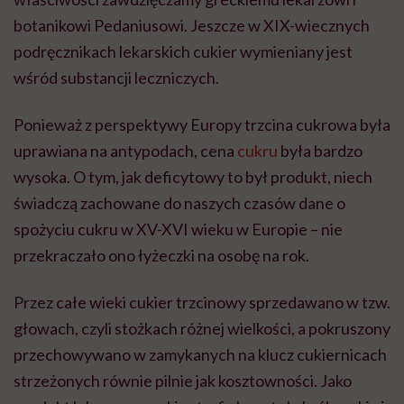
botanikowi Pedaniusowi. Jeszcze w XIX-wiecznych
podręcznikach lekarskich cukier wymieniany jest
wśród substancji leczniczych.
Ponieważ z perspektywy Europy trzcina cukrowa była
uprawiana na antypodach, cena
cukru
była bardzo
wysoka. O tym, jak deficytowy to był produkt, niech
świadczą zachowane do naszych czasów dane o
spożyciu cukru w XV-XVI wieku w Europie – nie
przekraczało ono łyżeczki na osobę na rok.
Przez całe wieki cukier trzcinowy sprzedawano w tzw.
głowach, czyli stożkach różnej wielkości, a pokruszony
przechowywano w zamykanych na klucz cukiernicach
strzeżonych równie pilnie jak kosztowności. Jako