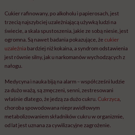
Cukier rafinowany, po alkoholu i papierosach, jest
trzecią najszybciej uzależniającą używką ludzi na
świecie, a skala spustoszenia, jakie ze sobą niesie, jest
ogromna. Są nawet badania pokazujące, że
cukier
uzależnia
bardziej niż kokaina, a syndrom odstawienia
jest równie silny, jak u narkomanów wychodzących z
nałogu.
Medycyna i nauka biją na alarm – współcześni ludzie
za dużo ważą, są zmęczeni, senni, zestresowani
właśnie dlatego, że jedzą za dużo cukru.
Cukrzyca
,
choroba spowodowana nieprawidłowym
metabolizowaniem składników cukru w organizmie,
od lat jest uznana za cywilizacyjne zagrożenie.