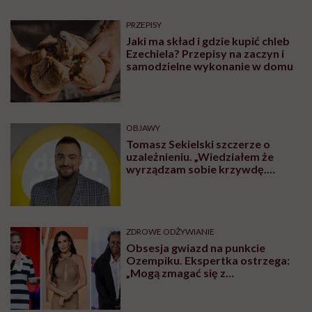
PRZEPISY
Jaki ma skład i gdzie kupić chleb
Ezechiela? Przepisy na zaczyn i
samodzielne wykonanie w domu
OBJAWY
Tomasz Sekielski szczerze o
uzależnieniu. „Wiedziałem że
wyrządzam sobie krzywdę.
Bałem się, że się już nie obudzę”
ZDROWE ODŻYWIANIE
Obsesja gwiazd na punkcie
Ozempiku. Ekspertka ostrzega:
„Mogą zmagać się z
długotrwałymi problemami”