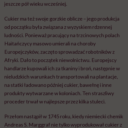
jeszcze pół wieku wcześniej.
Cukier ma też swoje gorzkie oblicze – jego produkcja
od początku była związana z wyzyskiem rdzennej
ludności. Ponieważ pracujący na trzcinowych polach
Haitańczycy masowo umierali na choroby
Europejczyków, zaczęto sprowadzać robotników z
Afryki. Dało to początek niewolnictwu. Europejscy
handlarze kupowali ich za tkaniny i broń, następnie w
nieludzkich warunkach transportowali na plantacje,
na statki ładowano później cukier, bawełnę i inne
produkty wytwarzane w koloniach. Ten straszliwy
proceder trwał w najlepsze przez kilka stuleci.
Przełom nastąpił w 1745 roku, kiedy niemiecki chemik
Andreas S. Marggraf nie tylko wyprodukował cukier z