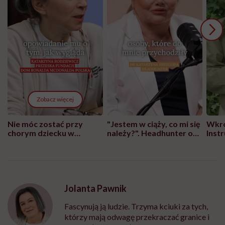
Zobacz więcej
Nie móc zostać przy
"Jestem w ciąży, co mi się
Wkró
chorym dziecku w
należy?". Headhunter o
Inst
szpitalu to tortura.
zmianie pokoleniowej u
atak
"Przeszkadzać w tym
kobiet w ciąży na rynku
wars
może chyba tylko
pracy
eksp
głupota i brak
wyobraźni"
Jolanta Pawnik
Fascynują ją ludzie. Trzyma kciuki za tych,
którzy mają odwagę przekraczać granice i