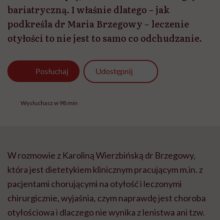
bariatryczną. I właśnie dlatego – jak
podkreśla dr Maria Brzegowy – leczenie
otyłości to nie jest to samo co odchudzanie.
Udostępnij
Posłuchaj
Wysłuchasz w 98 min
W rozmowie z Karoliną Wierzbińską dr Brzegowy,
która jest dietetykiem klinicznym pracującym m.in. z
pacjentami chorującymi na otyłość i leczonymi
chirurgicznie, wyjaśnia, czym naprawdę jest choroba
otyłościowa i dlaczego nie wynika z lenistwa ani tzw.