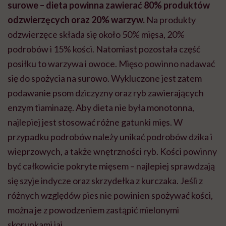
surowe – dieta powinna zawierać 80% produktów
odzwierzęcych oraz 20% warzyw.
Na produkty
odzwierzęce składa się około 50% mięsa, 20%
podrobów i 15% kości. Natomiast pozostała część
posiłku to warzywa i owoce. Mięso powinno nadawać
się do spożycia na surowo. Wykluczone jest zatem
podawanie psom dziczyzny oraz ryb zawierających
enzym tiaminazę. Aby dieta nie była monotonna,
najlepiej jest stosować różne gatunki mięs. W
przypadku podrobów należy unikać podrobów dzika i
wieprzowych, a także wnętrzności ryb. Kości powinny
być całkowicie pokryte mięsem – najlepiej sprawdzają
się szyje indycze oraz skrzydełka z kurczaka. Jeśli z
różnych względów pies nie powinien spożywać kości,
można je z powodzeniem zastąpić mielonymi
skorupkami jaj.