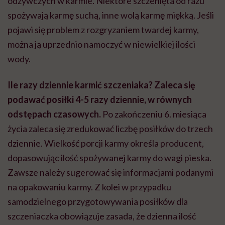
odżywczych w karmie. Niektóre szczenięta od razu
spożywają karmę suchą, inne wolą karmę miękką. Jeśli
pojawi się problem z rozgryzaniem twardej karmy,
można ją uprzednio namoczyć w niewielkiej ilości
wody.
Ile razy dziennie karmić szczeniaka? Zaleca się
podawać posiłki 4-5 razy dziennie, w równych
odstępach czasowych.
Po zakończeniu 6. miesiąca
życia zaleca się zredukować liczbę posiłków do trzech
dziennie. Wielkość porcji karmy określa producent,
dopasowując ilość spożywanej karmy do wagi pieska.
Zawsze należy sugerować się informacjami podanymi
na opakowaniu karmy. Z kolei w przypadku
samodzielnego przygotowywania posiłków dla
szczeniaczka obowiązuje zasada, że dzienna ilość