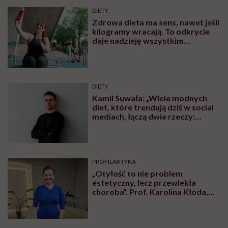
DIETY
Zdrowa dieta ma sens, nawet jeśli
kilogramy wracają. To odkrycie
daje nadzieję wszystkim
walczącym z efektem jo-jo
DIETY
Kamil Suwała: „Wiele modnych
diet, które trendują dziś w social
mediach, łączą dwie rzeczy:
eliminacje i udziwnienia”
PROFILAKTYKA
„Otyłość to nie problem
estetyczny, lecz przewlekła
choroba”. Prof. Karolina Kłoda,
która mierzy się z tym
schorzeniem, mówi pacjentom: to
nie wasza wina