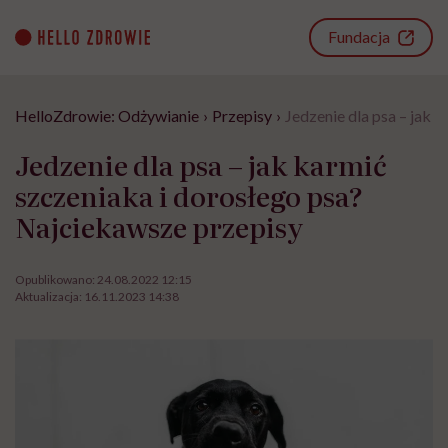
Go
to
Fundacja
content
HelloZdrowie: Odżywianie
›
Przepisy
›
Jedzenie dla psa – jak 
Jedzenie dla psa – jak karmić
szczeniaka i dorosłego psa?
Najciekawsze przepisy
Opublikowano:
24.08.2022 12:15
Aktualizacja:
16.11.2023 14:38