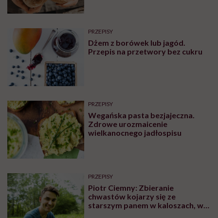
PRZEPISY
Dżem z borówek lub jagód.
Przepis na przetwory bez cukru
PRZEPISY
Wegańska pasta bezjajeczna.
Zdrowe urozmaicenie
wielkanocnego jadłospisu
PRZEPISY
Piotr Ciemny: Zbieranie
chwastów kojarzy się ze
starszym panem w kaloszach, w
obdartej koszuli. Ja do tego