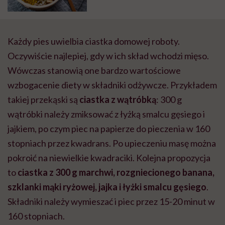
Każdy pies uwielbia
ciastka domowej roboty.
Oczywiście najlepiej, gdy w ich skład wchodzi mięso.
Wówczas stanowią one bardzo wartościowe
wzbogacenie diety w składniki odżywcze. Przykładem
takiej przekąski są
ciastka z wątróbką
: 300 g
wątróbki należy zmiksować z łyżką smalcu gęsiego i
jajkiem, po czym piec na papierze do pieczenia w 160
stopniach przez kwadrans. Po upieczeniu masę można
pokroić na niewielkie kwadraciki. Kolejna propozycja
to
ciastka z 300 g marchwi, rozgniecionego banana,
szklanki mąki ryżowej, jajka i łyżki smalcu gęsiego
.
Składniki należy wymieszać i piec przez 15-20 minut w
160 stopniach.