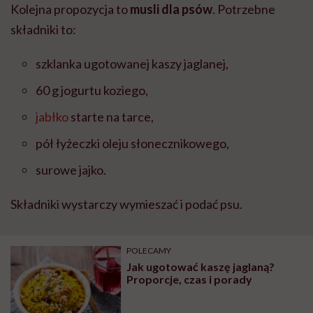
Kolejna propozycja to
musli dla psów
. Potrzebne
składniki to:
szklanka ugotowanej kaszy jaglanej,
60 g jogurtu koziego,
jabłko
starte na tarce,
pół łyżeczki oleju słonecznikowego,
surowe jajko.
Składniki wystarczy wymieszać i podać psu.
POLECAMY
Jak ugotować kaszę jaglaną?
Proporcje, czas i porady