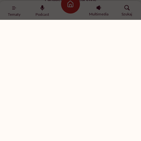
ul. Poleczki 35
Strona główna
02-822 Warszawa
Multimedia
Szukaj
Tematy
Podcast
NIP 9512613236
Kontakt z redakcją
redakcja@hellozdrowie.pl
Dołącz do naszej społeczności
Właścicielem serwisu
HelloZdrowie
jest Fundacja należąca
do
USP Zdrowie sp. z o.o.
, które jest częścią
USP Group
.
Treści zawarte w serwisie HelloZdrowie mają charakter
informacyjno-edukacyjny. Jeśli potrzebujesz porady
odnośnie swojego stanu zdrowia, skonsultuj się z lekarzem
lub farmaceutą.
© 2012-2026 | HelloZdrowie