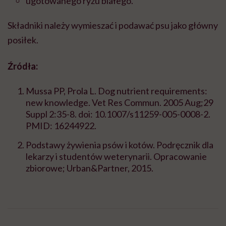
ugotowanego ryżu białego.
Składniki należy wymieszać i podawać psu jako główny
posiłek.
Źródła:
Mussa PP, Prola L. Dog nutrient requirements:
new knowledge. Vet Res Commun. 2005 Aug;29
Suppl 2:35-8. doi: 10.1007/s11259-005-0008-2.
PMID: 16244922.
Podstawy żywienia psów i kotów. Podręcznik dla
lekarzy i studentów weterynarii. Opracowanie
zbiorowe; Urban&Partner, 2015.