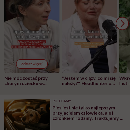
Zobacz więcej
Nie móc zostać przy
"Jestem w ciąży, co mi się
Wkró
chorym dziecku w
należy?". Headhunter o
Inst
szpitalu to tortura.
zmianie pokoleniowej u
atak
"Przeszkadzać w tym
kobiet w ciąży na rynku
wars
może chyba tylko
pracy
eksp
POLECAMY
głupota i brak
Pies jest nie tylko najlepszym
wyobraźni"
przyjacielem człowieka, ale i
członkiem rodziny. Traktujemy go
jak dziecko