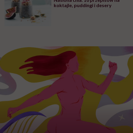
koktajle, puddingi i desery