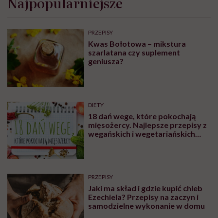
Najpopularniejsze
w
bariatrii
i
analogi
PRZEPISY
GLP-
Kwas Bołotowa – mikstura
1.
szarlatana czy suplement
Dr
geniusza?
Maria
Brzegowy
w
Hello
Zdrowie
DIETY
Podcasty
18 dań wege, które pokochają
mięsożercy. Najlepsze przepisy z
wegańskich i wegetariańskich
blogów
PRZEPISY
Jaki ma skład i gdzie kupić chleb
Ezechiela? Przepisy na zaczyn i
samodzielne wykonanie w domu