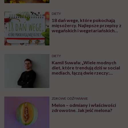
DIETY
18 dań wege, które pokochają
mięsożercy. Najlepsze przepisy z
wegańskich i wegetariańskich
blogów
DIETY
Kamil Suwała: „Wiele modnych
diet, które trendują dziś w social
mediach, łączą dwie rzeczy:
eliminacje i udziwnienia”
ZDROWE ODŻYWIANIE
Melon – odmiany i właściwości
zdrowotne. Jak jeść melona?