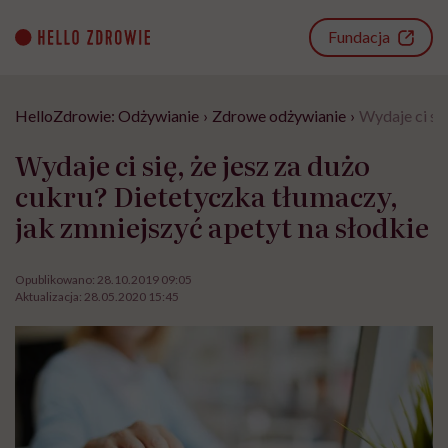
Go
to
Fundacja
content
HelloZdrowie: Odżywianie
›
Zdrowe odżywianie
›
Wydaje ci się
Wydaje ci się, że jesz za dużo
cukru? Dietetyczka tłumaczy,
jak zmniejszyć apetyt na słodkie
Opublikowano:
28.10.2019 09:05
Aktualizacja:
28.05.2020 15:45