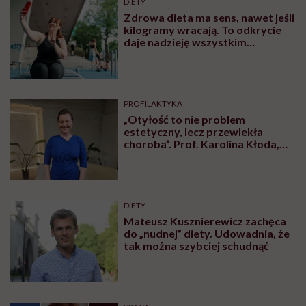
DIETY
Zdrowa dieta ma sens, nawet jeśli
kilogramy wracają. To odkrycie
daje nadzieję wszystkim
walczącym z efektem jo-jo
PROFILAKTYKA
„Otyłość to nie problem
estetyczny, lecz przewlekła
choroba”. Prof. Karolina Kłoda,
która mierzy się z tym
schorzeniem, mówi pacjentom: to
nie wasza wina
DIETY
Mateusz Kusznierewicz zachęca
do „nudnej” diety. Udowadnia, że
tak można szybciej schudnąć