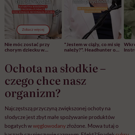
Zobacz więcej
Nie móc zostać przy
"Jestem w ciąży, co mi się
Wkró
chorym dziecku w
należy?". Headhunter o
Inst
szpitalu to tortura.
zmianie pokoleniowej u
atak
"Przeszkadzać w tym
kobiet w ciąży na rynku
wars
Ochota na słodkie –
może chyba tylko
pracy
eksp
głupota i brak
czego chce nasz
wyobraźni"
organizm?
Najczęstszą przyczyną zwiększonej ochoty na
słodycze jest zbyt małe spożywanie produktów
bogatych w
węglowodany
złożone. Mowa tutaj o
kaszach czy pieczywie razowym. Efekt? Spadek
cukru