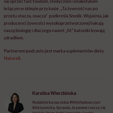
się oprzeć fast foodom, słodyczom i smakołykom
leżącym w sklepie przy kasie. „Ta żywność nas po
prostu otacza, osacza” podkreśla Smolik. Wyjaśnia, jak
producenci żywności wysokoprzetworzonej hakują
naszą biologię i dlaczego nawet „fit” batoniki bywają
zdradliwe.
Partnerem podcastu jest marka suplementów diety
Naturell
.
Karolina Wierzbińska
Redaktorka naczelna #Wykładowczyni
#Aktywistka. Sprawia, że pewne rzeczy się
inicjują, łączy ludzi i projekty, kocha