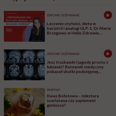
ZDROWE ODŻYWIANIE
Leczenie otyłości, dieta w
bariatrii i analogi GLP-1. Dr Maria
Brzegowy w Hello Zdrowie
Podcasty
ZDROWE ODŻYWIANIE
Jesz truskawki i jagody prosto z
łubianki? Ratownik medyczny
pokazał skutki podstępnej
choroby niemytych owoców
PRZEPISY
Kwas Bołotowa – mikstura
szarlatana czy suplement
geniusza?