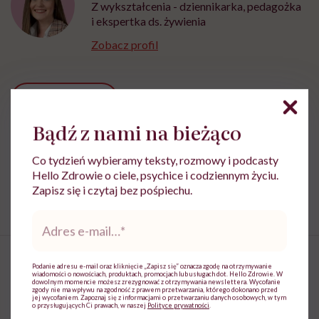
Z wykształcenia - dziennikarka, pedagożka
i ekspertka ds. żywienia
Zobacz profil
Udostępnij
Bądź z nami na bieżąco
Powiązane tematy:
Co tydzień wybieramy teksty, rozmowy i podcasty
Hello Zdrowie o ciele, psychice i codziennym życiu.
Apetyt
Cukier
Zapisz się i czytaj bez pośpiechu.
Adres
e-
mail
*
Podanie adresu e-mail oraz kliknięcie „Zapisz się” oznacza zgodę na otrzymywanie
wiadomości o nowościach, produktach, promocjach lub usługach dot. Hello Zdrowie. W
dowolnym momencie możesz zrezygnować z otrzymywania newslettera. Wycofanie
zgody nie ma wpływu na zgodność z prawem przetwarzania, którego dokonano przed
„Bycie szczupłym nie chroni
jej wycofaniem. Zapoznaj się z informacjami o przetwarzaniu danych osobowych, w tym
o przysługujących Ci prawach, w naszej
Polityce prywatności
.