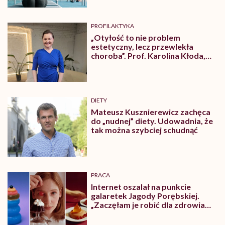
PROFILAKTYKA
„Otyłość to nie problem
estetyczny, lecz przewlekła
choroba”. Prof. Karolina Kłoda,
która mierzy się z tym
schorzeniem, mówi pacjentom: to
nie wasza wina
DIETY
Mateusz Kusznierewicz zachęca
do „nudnej” diety. Udowadnia, że
tak można szybciej schudnąć
PRACA
Internet oszalał na punkcie
galaretek Jagody Porębskiej.
„Zaczęłam je robić dla zdrowia
psychicznego”