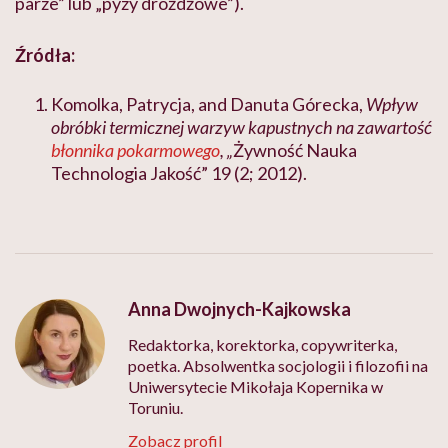
parze” lub „pyzy drożdżowe”).
Źródła:
Komolka, Patrycja, and Danuta Górecka,
Wpływ
obróbki termicznej warzyw kapustnych na zawartość
błonnika pokarmowego
, „
Żywność Nauka
Technologia Jakość” 19 (2; 2012).
Anna Dwojnych-Kajkowska
Redaktorka, korektorka, copywriterka,
poetka. Absolwentka socjologii i filozofii na
Uniwersytecie Mikołaja Kopernika w
Toruniu.
Zobacz profil