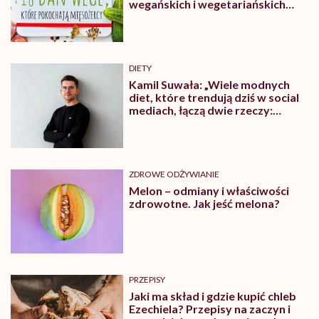
wegańskich i wegetariańskich
blogów
DIETY
Kamil Suwała: „Wiele modnych
diet, które trendują dziś w social
mediach, łączą dwie rzeczy:
eliminacje i udziwnienia”
ZDROWE ODŻYWIANIE
Melon – odmiany i właściwości
zdrowotne. Jak jeść melona?
PRZEPISY
Jaki ma skład i gdzie kupić chleb
Ezechiela? Przepisy na zaczyn i