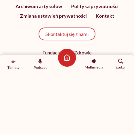
Archiwum artykułów
Polityka prywatności
Zmiana ustawień prywatności
Kontakt
Skontaktuj się z nami
Fundacja Hello Zdrowie
ul. Poleczki 35
Strona główna
02-822 Warszawa
Multimedia
Szukaj
Tematy
Podcast
NIP 9512613236
Kontakt z redakcją
redakcja@hellozdrowie.pl
Dołącz do naszej społeczności