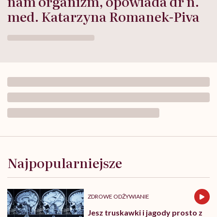
nam organizm, opowiada dr n.
med. Katarzyna Romanek-Piva
Osteoporoza
nie
zaczyna
Najpopularniejsze
się
po
70.
Monika
ZDROWE ODŻYWIANIE
Dajkowska-
Bichta
Jesz truskawki i jagody prosto z