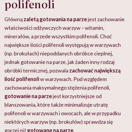
polifenoli
Główną
zaletą gotowania na parze
jest zachowanie
właściwości odżywczych warzyw – witamin,
minerałów, a przede wszystkim polifenoli. Choć
największe ilości polifenoli występują w warzywach
(np. brokułach) niepoddanych obróbce cieplnej,
jednak gotowanie na parze, jak żaden inny rodzaj
obróbki termicznej, pozwala
zachować największą
ilość polifenoli
w warzywach. Pod względem
zachowania maksymalnego stężenia polifenoli,
gotowanie na parze
jest korzystniejsze od
blanszowania, które także minimalizuje utratę
polifenoli w warzywach i owocach, ale w przypadku
niektórych warzyw (np. brokułów) sprawdza się
gorzej niż
gotowane na parze
.