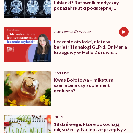
o
łubianki? Ratownik medyczny
tym,
pokazał skutki podstępnej
jak
choroby niemytych owoców
dietą
dbać
o
ZDROWE ODŻYWIANIE
kości
Leczenie otyłości, dieta w
bariatrii i analogi GLP-1. Dr Maria
Brzegowy w Hello Zdrowie
Podcasty
PRZEPISY
Kwas Bołotowa – mikstura
szarlatana czy suplement
geniusza?
DIETY
18 dań wege, które pokochają
mięsożercy. Najlepsze przepisy z