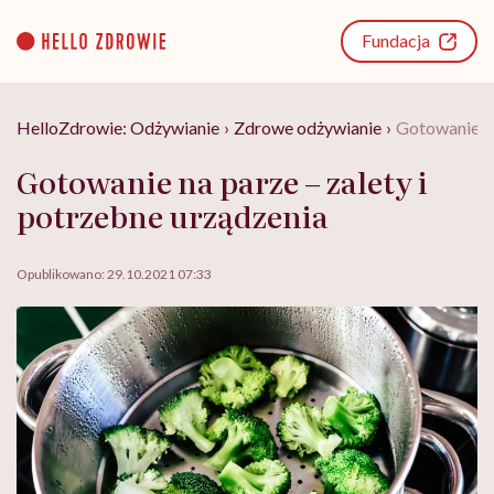
Go
to
Fundacja
content
HelloZdrowie: Odżywianie
›
Zdrowe odżywianie
›
Gotowanie na
Gotowanie na parze – zalety i
potrzebne urządzenia
Opublikowano:
29.10.2021 07:33