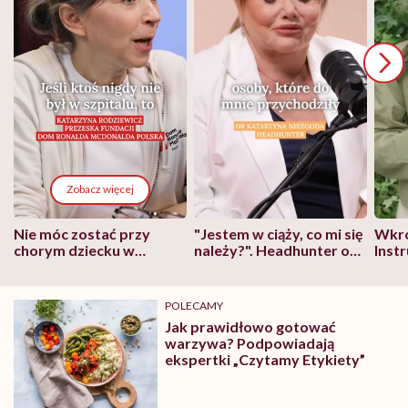
Zobacz więcej
Nie móc zostać przy
"Jestem w ciąży, co mi się
Wkró
chorym dziecku w
należy?". Headhunter o
Inst
szpitalu to tortura.
zmianie pokoleniowej u
atak
"Przeszkadzać w tym
kobiet w ciąży na rynku
wars
może chyba tylko
pracy
eksp
POLECAMY
głupota i brak
Jak prawidłowo gotować
wyobraźni"
warzywa? Podpowiadają
ekspertki „Czytamy Etykiety”