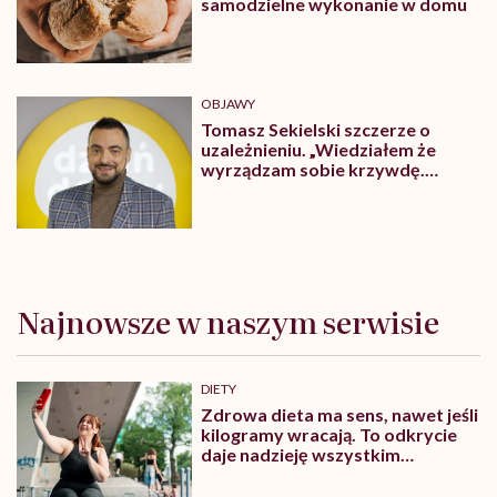
samodzielne wykonanie w domu
OBJAWY
Tomasz Sekielski szczerze o
uzależnieniu. „Wiedziałem że
wyrządzam sobie krzywdę.
Bałem się, że się już nie obudzę”
Najnowsze w naszym serwisie
DIETY
Zdrowa dieta ma sens, nawet jeśli
kilogramy wracają. To odkrycie
daje nadzieję wszystkim
walczącym z efektem jo-jo