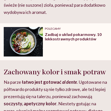
świeże (nie suszone) zioła, ponieważ para dodatkowo
wydobywa ich aromat.
POLECAMY
Zadbaj o układ pokarmowy. 10
lekkostrawnych produktów
Zachowany kolor i smak potraw
Na parze
łatwo jest gotować
al dente
. Ugotowane na
półtwardo produkty są nie tylko zdrowe, ale też lepiej
prezentują się na talerzu, ponieważ zachowują
soczysty, apetyczny kolor
. Niestety gotując na
parze, również można rozgotować potrawy, dlatego