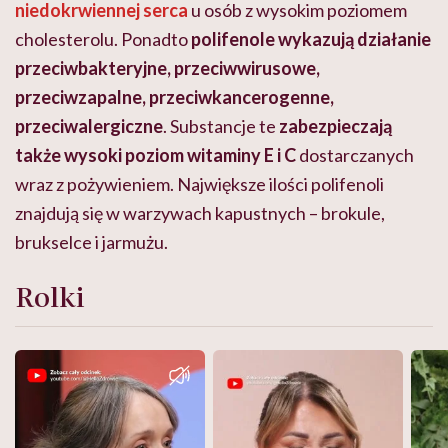
niedokrwiennej serca
u osób z wysokim poziomem
cholesterolu. Ponadto
polifenole wykazują działanie
przeciwbakteryjne, przeciwwirusowe,
przeciwzapalne, przeciwkancerogenne,
przeciwalergiczne
. Substancje te
zabezpieczają
także wysoki poziom witaminy E i C
dostarczanych
wraz z pożywieniem. Największe ilości polifenoli
znajdują się w warzywach kapustnych – brokule,
brukselce i jarmużu.
Rolki