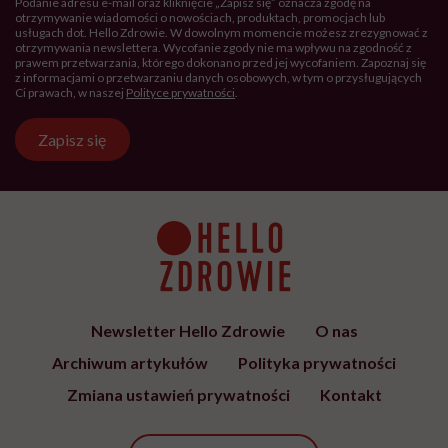
Podanie adresu e-mail oraz kliknięcie „Zapisz się” oznacza zgodę na
otrzymywanie wiadomości o nowościach, produktach, promocjach lub
usługach dot. Hello Zdrowie. W dowolnym momencie możesz zrezygnować z
otrzymywania newslettera. Wycofanie zgody nie ma wpływu na zgodność z
prawem przetwarzania, którego dokonano przed jej wycofaniem. Zapoznaj się
z informacjami o przetwarzaniu danych osobowych, w tym o przysługujących
Ci prawach, w naszej
Polityce prywatności
.
Zapisz się
Newsletter Hello Zdrowie
O nas
Archiwum artykułów
Polityka prywatności
Zmiana ustawień prywatności
Kontakt