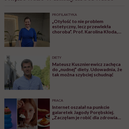
PROFILAKTYKA
„Otyłość to nie problem
estetyczny, lecz przewlekła
choroba”. Prof. Karolina Kłoda,
która mierzy się z tym
schorzeniem, mówi pacjentom: to
nie wasza wina
DIETY
Mateusz Kusznierewicz zachęca
do „nudnej” diety. Udowadnia, że
tak można szybciej schudnąć
PRACA
Internet oszalał na punkcie
galaretek Jagody Porębskiej.
„Zaczęłam je robić dla zdrowia
psychicznego”