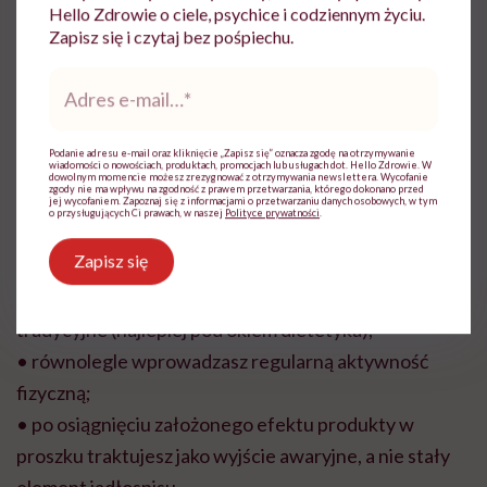
Cambridge?
Hello Zdrowie o ciele, psychice i codziennym życiu.
Zapisz się i czytaj bez pośpiechu.
Adres
Dieta Cambridge w zmodyfikowanej formie może być
e-
mail
*
elementem kuracji odchudzającej pod warunkiem, że:
Podanie adresu e-mail oraz kliknięcie „Zapisz się” oznacza zgodę na otrzymywanie
wiadomości o nowościach, produktach, promocjach lub usługach dot. Hello Zdrowie. W
• dietę Cambridge stosujesz z polecenia lekarza;
dowolnym momencie możesz zrezygnować z otrzymywania newslettera. Wycofanie
zgody nie ma wpływu na zgodność z prawem przetwarzania, którego dokonano przed
• etap o bardzo niskiej kaloryczności wprowadzasz na
jej wycofaniem. Zapoznaj się z informacjami o przetwarzaniu danych osobowych, w tym
o przysługujących Ci prawach, w naszej
Polityce prywatności
.
krótko (o czasie trwania decyduje lekarz);
Zapisz się
• jadłospis bazujący na produktach w proszku
rozszerzasz stopniowo o zbilansowane dania
tradycyjne (najlepiej pod okiem dietetyka);
• równolegle wprowadzasz regularną aktywność
fizyczną;
• po osiągnięciu założonego efektu produkty w
proszku traktujesz jako wyjście awaryjne, a nie stały
element jadłospisu.