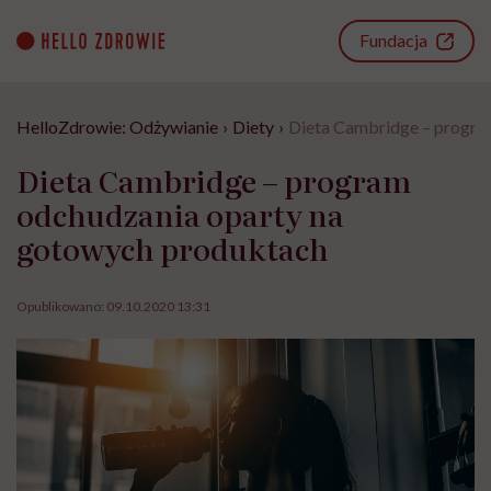
Go
to
Fundacja
content
HelloZdrowie: Odżywianie
›
Diety
›
Dieta Cambridge – progra
Dieta Cambridge – program
odchudzania oparty na
gotowych produktach
Opublikowano:
09.10.2020 13:31