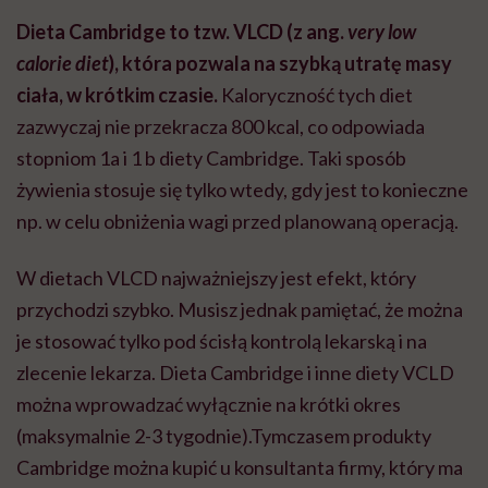
Dieta Cambridge to tzw. VLCD (z ang.
very low
calorie diet
), która pozwala na szybką utratę masy
ciała, w krótkim czasie.
Kaloryczność tych diet
zazwyczaj nie przekracza 800 kcal, co odpowiada
stopniom 1a i 1 b diety Cambridge. Taki sposób
żywienia stosuje się tylko wtedy, gdy jest to konieczne
np. w celu obniżenia wagi przed planowaną operacją.
W dietach VLCD najważniejszy jest efekt, który
przychodzi szybko. Musisz jednak pamiętać, że można
je stosować tylko pod ścisłą kontrolą lekarską i na
zlecenie lekarza. Dieta Cambridge i inne diety VCLD
można wprowadzać wyłącznie na krótki okres
(maksymalnie 2-3 tygodnie).Tymczasem produkty
Cambridge można kupić u konsultanta firmy, który ma