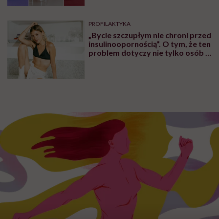
PROFILAKTYKA
„Bycie szczupłym nie chroni przed
insulinoopornością”. O tym, że ten
problem dotyczy nie tylko osób z
nadwagą lub otyłością,
rozmawiamy z lekarzem Piotrem
Grzybem