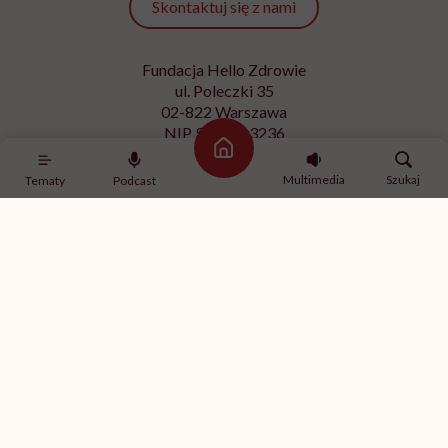
Skontaktuj się z nami
Fundacja Hello Zdrowie
ul. Poleczki 35
02-822 Warszawa
NIP 9512613236
Strona główna
Kontakt z redakcją
Multimedia
Szukaj
Tematy
Podcast
redakcja@hellozdrowie.pl
Dołącz do naszej społeczności
Właścicielem serwisu
HelloZdrowie
jest Fundacja należąca
do
USP Zdrowie sp. z o.o.
, które jest częścią
USP Group
.
Treści zawarte w serwisie HelloZdrowie mają charakter
informacyjno-edukacyjny. Jeśli potrzebujesz porady
odnośnie swojego stanu zdrowia, skonsultuj się z lekarzem