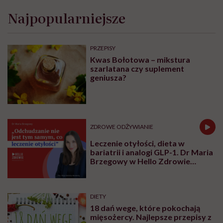
Najpopularniejsze
PRZEPISY
Kwas Bołotowa – mikstura
szarlatana czy suplement
geniusza?
ZDROWE ODŻYWIANIE
Leczenie otyłości, dieta w
bariatrii i analogi GLP-1. Dr Maria
Brzegowy w Hello Zdrowie
Podcasty
DIETY
18 dań wege, które pokochają
mięsożercy. Najlepsze przepisy z