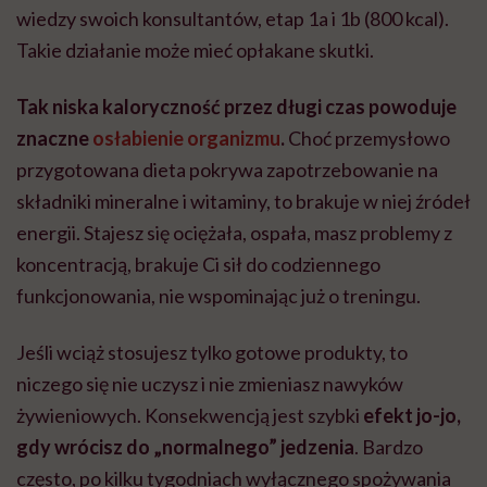
wiedzy swoich konsultantów, etap 1a i 1b (800 kcal).
Takie działanie może mieć opłakane skutki.
Tak niska kaloryczność przez długi czas powoduje
znaczne
osłabienie organizmu
.
Choć przemysłowo
przygotowana dieta pokrywa zapotrzebowanie na
składniki mineralne i witaminy, to brakuje w niej źródeł
energii. Stajesz się ociężała, ospała, masz problemy z
koncentracją, brakuje Ci sił do codziennego
funkcjonowania, nie wspominając już o treningu.
Jeśli wciąż stosujesz tylko gotowe produkty, to
niczego się nie uczysz i nie zmieniasz nawyków
żywieniowych. Konsekwencją jest szybki
efekt jo-jo,
gdy wrócisz do „normalnego” jedzenia
. Bardzo
często, po kilku tygodniach wyłącznego spożywania