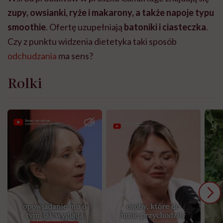
zupy, owsianki, ryże i makarony, a także napoje typu
smoothie
. Ofertę uzupełniają
batoniki i ciasteczka
.
Czy z punktu widzenia dietetyka taki sposób
odchudzania
ma sens?
Rolki