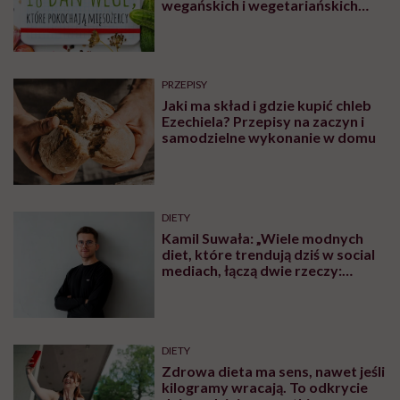
wegańskich i wegetariańskich
blogów
PRZEPISY
Jaki ma skład i gdzie kupić chleb
Ezechiela? Przepisy na zaczyn i
samodzielne wykonanie w domu
DIETY
Kamil Suwała: „Wiele modnych
diet, które trendują dziś w social
mediach, łączą dwie rzeczy:
eliminacje i udziwnienia”
DIETY
Zdrowa dieta ma sens, nawet jeśli
kilogramy wracają. To odkrycie