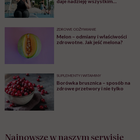
daje nadzieję wszystkim
walczącym z efektem jo-jo
ZDROWE ODŻYWIANIE
Melon – odmiany i właściwości
zdrowotne. Jak jeść melona?
SUPLEMENTY I WITAMINY
Borówka brusznica – sposób na
zdrowe przetwory i nie tylko
Najnowsze w naszym serwisie