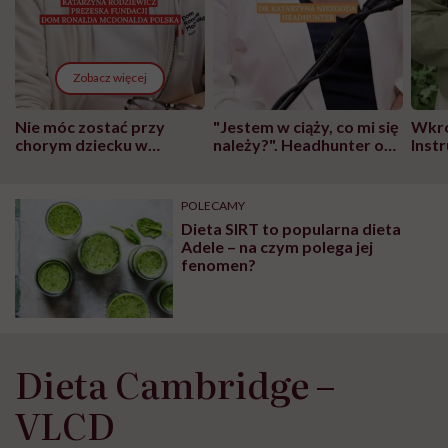
Zobacz więcej
Nie móc zostać przy
"Jestem w ciąży, co mi się
Wkró
chorym dziecku w
należy?". Headhunter o
Inst
szpitalu to tortura.
zmianie pokoleniowej u
atak
"Przeszkadzać w tym
kobiet w ciąży na rynku
wars
może chyba tylko
pracy
eksp
POLECAMY
głupota i brak
Dieta SIRT to popularna dieta
wyobraźni"
Adele – na czym polega jej
fenomen?
Dieta Cambridge –
VLCD