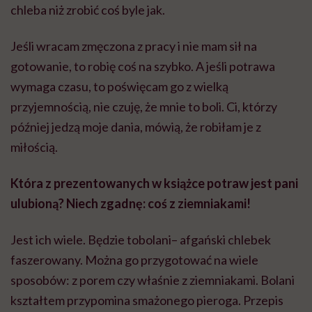
chleba niż zrobić coś byle jak.
Jeśli wracam zmęczona z pracy i nie mam sił na
gotowanie, to robię coś na szybko. A jeśli potrawa
wymaga czasu, to poświęcam go z wielką
przyjemnością, nie czuję, że mnie to boli. Ci, którzy
później jedzą moje dania, mówią, że robiłam je z
miłością.
Która z prezentowanych w książce potraw jest pani
ulubioną? Niech zgadnę: coś z ziemniakami!
Jest ich wiele. Będzie tobolani– afgański chlebek
faszerowany. Można go przygotować na wiele
sposobów: z porem czy właśnie z ziemniakami. Bolani
kształtem przypomina smażonego pieroga. Przepis