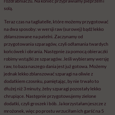
rozdrabniaczu. Na koniec przyprawiamy pieprzem i
solą.
Teraz czas na tagliatelle, które możemy przygotować
na dwa sposoby: w wersji raw (surowej) bądź lekko
zblanszowane na patelni. Zaczynamy od
przygotowania szparagów, czyli odłamania twardych
końcówek i obrania. Następnie za pomocą obieraczki
robimy wstążki ze szparagów. Jeśli wybieramy wersję
raw, to baza naszego dania jest już gotowa. Możemy
jednak lekko zblanszować szparagi na oliwie z
dodatkiem czosnku, pamiętając, by nie trwało to
dłużej niż 3 minuty, żeby szparagi pozostały lekko
chrupiące. Następnie przygotowujemy zielone
dodatki, czyli groszek i bób. Ja korzystałam jeszcze z
mrożonek, więc po prostu wrzuciłam ich garść na 5