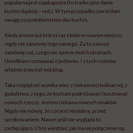
popularna jest ciapkapusta (to tradycyjne danie
kuchni śląskiej – red.). W tym przypadku zwróciłam
uwagę na podobieństwo obu kuchni.
Kiedy jestem już któryś raz z kolei w nowym miejscu,
nigdy nie zamówię tego samego. Za to zawsze
zamówię coś, czego nie zjem w moich stronach.
Uwielbiam rozmawiać o jedzeniu. I z tych rozmów
właśnie powstał mój blog.
Taka rozpiętość wynika wiec z ciekawości kulinarnej, z
gadulstwa, z tego, że kocham podróżować i kosztować
nowych rzeczy. Jestem ciekawa nowych smaków.
Nigdy nie mówię, że coś jest niedobre, przed
spróbowaniem. Nawet jeśli nie wygląda to
zachęcająco. Chcę wiedzieć, jak ma się połączenie np.