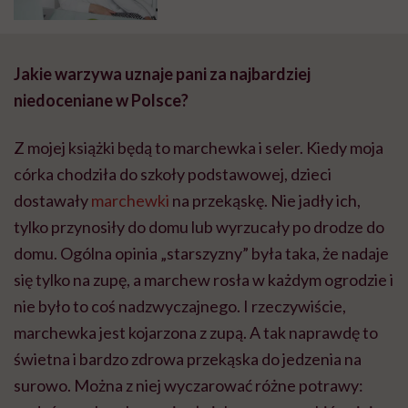
brak mięsa w diecie ciężarnej
szkodzi dziecku, to mit” – mówi
dietetyczka Iwona Kibil
Jakie warzywa uznaje pani za najbardziej
niedoceniane w Polsce?
Z mojej książki będą to marchewka i seler. Kiedy moja
córka chodziła do szkoły podstawowej, dzieci
dostawały
marchewki
na przekąskę. Nie jadły ich,
tylko przynosiły do domu lub wyrzucały po drodze do
domu. Ogólna opinia „starszyzny” była taka, że nadaje
się tylko na zupę, a marchew rosła w każdym ogrodzie i
nie było to coś nadzwyczajnego. I rzeczywiście,
marchewka jest kojarzona z zupą. A tak naprawdę to
świetna i bardzo zdrowa przekąska do jedzenia na
surowo. Można z niej wyczarować różne potrawy: