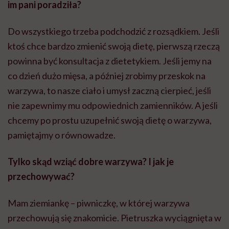
im pani poradziła?
Do wszystkiego trzeba podchodzić z rozsądkiem. Jeśli
ktoś chce bardzo zmienić swoją dietę, pierwszą rzeczą
powinna być konsultacja z dietetykiem. Jeśli jemy na
co dzień dużo mięsa, a później zrobimy przeskok na
warzywa, to nasze ciało i umysł zaczną cierpieć, jeśli
nie zapewnimy mu odpowiednich zamienników. A jeśli
chcemy po prostu uzupełnić swoją dietę o warzywa,
pamiętajmy o równowadze.
Tylko skąd wziąć dobre warzywa? I jak je
przechowywać?
Mam ziemiankę – piwniczkę, w której warzywa
przechowują się znakomicie. Pietruszka wyciągnięta w