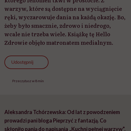
którego fenomen tkwi w prostocie. Z
warzyw, które są dostępne na wyciągnięcie
ręki, wyczarowuje dania na każdą okazję. Bo,
żeby było smacznie, zdrowo i niedrogo,
wcale nie trzeba wiele. Książkę tę Hello
Zdrowie objęło matronatem medialnym.
Udostępnij
Przeczytasz w 8 min
Aleksandra Tchórzewska: Od lat z powodzeniem
prowadzi pani bloga Pieprzyć z fantazją. Co
skłoniło panią do napisania „Kuchni pełnej warzyw”,