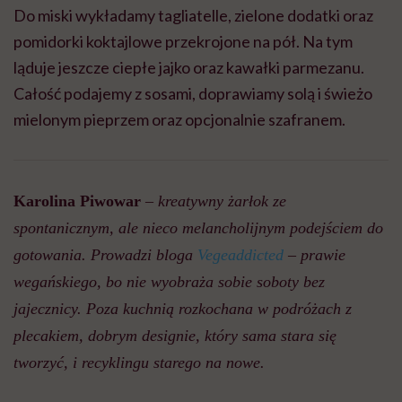
Do miski wykładamy tagliatelle, zielone dodatki oraz
pomidorki koktajlowe przekrojone na pół. Na tym
ląduje jeszcze ciepłe jajko oraz kawałki parmezanu.
Całość podajemy z sosami, doprawiamy solą i świeżo
mielonym pieprzem oraz opcjonalnie szafranem.
Karolina Piwowar
–
kreatywny żarłok ze
spontanicznym, ale nieco melancholijnym podejściem
do
gotowania. Prowadzi bloga
Vegeaddicted
– prawie
wegańskiego, bo nie wyobraża sobie soboty bez
jajecznicy. Poza kuchnią rozkochana w podróżach z
plecakiem, dobrym designie, który sama stara się
tworzyć, i recyklingu starego na nowe.