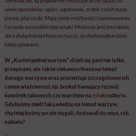
ziemniaczki. Są popularne i można je przyrządzić na
wiele sposobów: upiec, ugotować, zrobić z nich zupę,
puree, placuszki. Mają wiele możliwości zastosowania.
I przede wszystkim ten smak! Można je jeść bez obaw,
ale z dużą ilością tłuszczu tuczą. Ja chyba najbardziej
lubię opiekane.
W „Kuchni pełnej warzyw” dzieli się pani nie tylko
przepisami, ale także ciekawostkami na temat
danego warzywa oraz prezentuje szczegółowo ich
cenne właściwości, np. brokuł hamujący rozwój
komórek rakowych czy marchew na
żylaki
odbytu.
Gdybyśmy mieli taką wiedzę na temat warzyw,
chętniej byśmy po nie sięgali, dodawali do mięs, ryb,
nabiału?