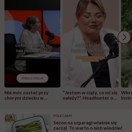
Zobacz więcej
Nie móc zostać przy
"Jestem w ciąży, co mi się
Wkró
chorym dziecku w
należy?". Headhunter o
Inst
szpitalu to tortura.
zmianie pokoleniowej u
atak
"Przeszkadzać w tym
kobiet w ciąży na rynku
wars
może chyba tylko
pracy
eksp
POLECAMY
głupota i brak
Sezon na szparagi właśnie się
wyobraźni"
zaczął. To warto o nich wiedzieć