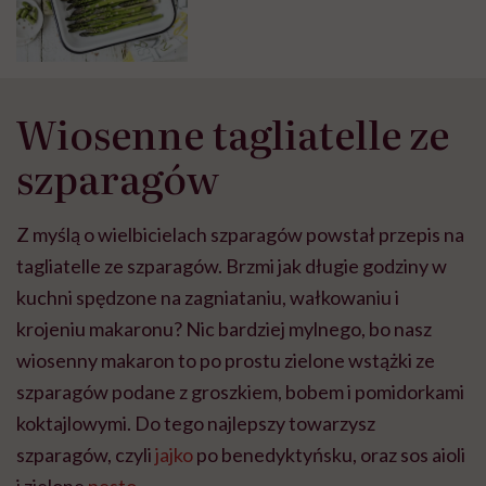
Wiosenne tagliatelle ze
szparagów
Z myślą o wielbicielach szparagów powstał przepis na
tagliatelle ze szparagów. Brzmi jak długie godziny w
kuchni spędzone na zagniataniu, wałkowaniu i
krojeniu makaronu? Nic bardziej mylnego, bo nasz
wiosenny makaron to po prostu zielone wstążki ze
szparagów podane z groszkiem, bobem i pomidorkami
koktajlowymi. Do tego najlepszy towarzysz
szparagów, czyli
jajko
po benedyktyńsku, oraz sos aioli
i zielone
pesto
.