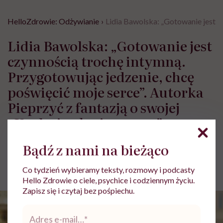
HelloZdrowie: Odżywianie
›
Lidia Bawolska: „Gotowanie jest c
Lidia Bawolska: „Gotowanie jest
czynnością trochę intymną.
Przygotowując jedzenie, chcę
poświęcić moje serce”. Autorka
Pieprzyć z fantazją o swojej
„Kuchni pełnej warzyw”
Bądź z nami na bieżąco
Aleksandra Tchórzewska
Opublikowano:
18.01.2024 10:15
Co tydzień wybieramy teksty, rozmowy i podcasty
Aktualizacja:
29.03.2024 14:50
Hello Zdrowie o ciele, psychice i codziennym życiu.
Zapisz się i czytaj bez pośpiechu.
Adres
e-