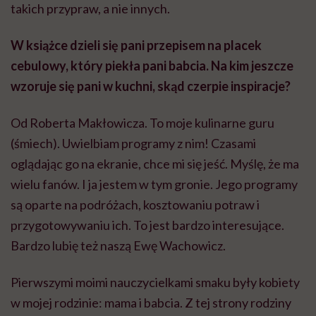
takich przypraw, a nie innych.
W książce dzieli się pani przepisem na placek
cebulowy, który piekła pani babcia. Na kim jeszcze
wzoruje się pani w kuchni, skąd czerpie inspiracje?
Od Roberta Makłowicza. To moje kulinarne guru
(śmiech). Uwielbiam programy z nim! Czasami
oglądając go na ekranie, chce mi się jeść. Myślę, że ma
wielu fanów. I ja jestem w tym gronie. Jego programy
są oparte na podróżach, kosztowaniu potraw i
przygotowywaniu ich. To jest bardzo interesujące.
Bardzo lubię też naszą Ewę Wachowicz.
Pierwszymi moimi nauczycielkami smaku były kobiety
w mojej rodzinie: mama i babcia. Z tej strony rodziny