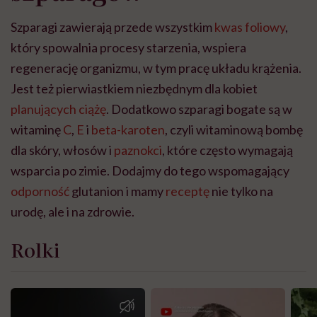
Szparagi zawierają przede wszystkim
kwas foliowy
,
który spowalnia procesy starzenia, wspiera
regenerację organizmu, w tym pracę układu krążenia.
Jest też pierwiastkiem niezbędnym dla kobiet
planujących ciążę
. Dodatkowo szparagi bogate są w
witaminę
C
,
E
i
beta-karoten
, czyli witaminową bombę
dla skóry, włosów i
paznokci
, które często wymagają
wsparcia po zimie. Dodajmy do tego wspomagający
odporność
glutanion i mamy
receptę
nie tylko na
urodę, ale i na zdrowie.
Rolki