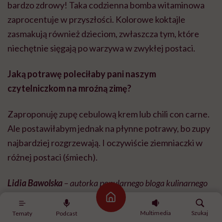
bardzo zdrowy! Taka codzienna bomba witaminowa
zaprocentuje w przyszłości. Kolorowe koktajle
zasmakują również dzieciom, zwłaszcza tym, które
niechętnie sięgają po warzywa w zwykłej postaci.
Jaką potrawę poleciłaby pani naszym
czytelniczkom na mroźną zimę?
Zaproponuję zupę cebulową krem lub chili con carne.
Ale postawiłabym jednak na płynne potrawy, bo zupy
najbardziej rozgrzewają. I oczywiście ziemniaczki w
różnej postaci (śmiech).
Lidia Bawolska
– autorka popularnego bloga kulinarnego
Pieprzyć z fantazją oraz książki „Kuchnia pełna warzyw”
Strona główna
(Wydawnictwo RM), którą Hello Zdrowie objęło
Multimedia
Szukaj
Tematy
Podcast