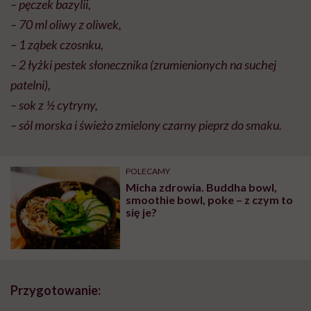
– pęczek bazylii,
– 70 ml oliwy z oliwek,
– 1 ząbek czosnku,
– 2 łyżki pestek słonecznika (zrumienionych na suchej
patelni),
– sok z ½ cytryny,
– sól morska i świeżo zmielony czarny pieprz do smaku.
POLECAMY
Micha zdrowia. Buddha bowl,
smoothie bowl, poke – z czym to
się je?
Przygotowanie: