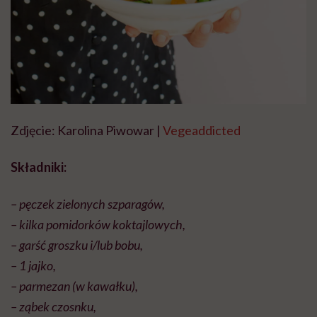
Zdjęcie: Karolina Piwowar |
Vegeaddicted
Składniki:
– pęczek zielonych szparagów,
– kilka pomidorków koktajlowych,
– garść groszku i/lub bobu,
– 1 jajko,
– parmezan (w kawałku),
– ząbek czosnku,