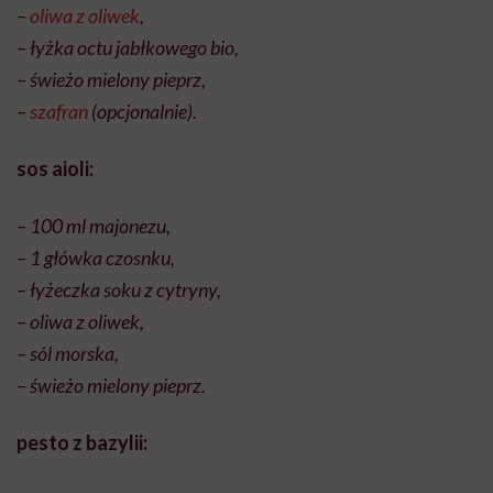
–
oliwa z oliwek
,
– łyżka octu jabłkowego bio,
– świeżo mielony pieprz,
–
szafran
(opcjonalnie).
sos aioli:
– 100 ml majonezu,
– 1 główka czosnku,
– łyżeczka soku z cytryny,
– oliwa z oliwek,
– sól morska,
– świeżo mielony pieprz.
pesto z bazylii: