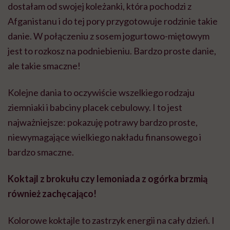
dostałam od swojej koleżanki, która pochodzi z
Afganistanu i do tej pory przygotowuje rodzinie takie
danie. W połączeniu z sosem jogurtowo-miętowym
jest to rozkosz na podniebieniu. Bardzo proste danie,
ale takie smaczne!
Kolejne dania to oczywiście wszelkiego rodzaju
ziemniaki i babciny placek cebulowy. I to jest
najważniejsze: pokazuję potrawy bardzo proste,
niewymagające wielkiego nakładu finansowego i
bardzo smaczne.
Koktajl z brokułu czy lemoniada z ogórka brzmią
również zachęcająco!
Kolorowe koktajle to zastrzyk energii na cały dzień. I