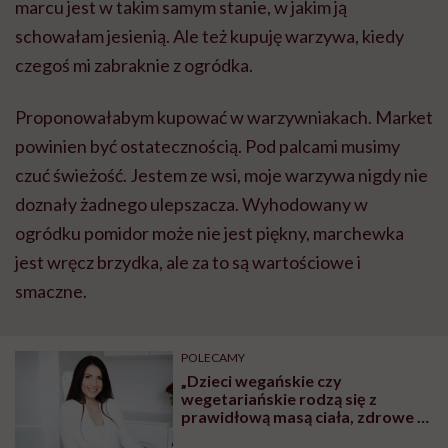
marcu jest w takim samym stanie, w jakim ją
schowałam jesienią. Ale też kupuję warzywa, kiedy
czegoś mi zabraknie z ogródka.
Proponowałabym kupować w warzywniakach. Market
powinien być ostatecznością. Pod palcami musimy
czuć świeżość. Jestem ze wsi, moje warzywa nigdy nie
doznały żadnego ulepszacza. Wyhodowany w
ogródku pomidor może nie jest piękny, marchewka
jest wręcz brzydka, ale za to są wartościowe i
smaczne.
POLECAMY
„Dzieci wegańskie czy
wegetariańskie rodzą się z
prawidłową masą ciała, zdrowe i
rozwijają się prawidłowo. To, że