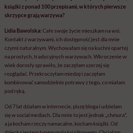
książki z ponad 100 przepisami, w których pierwsze
skrzypce grają warzywa?
Lidia Bawolska:
Całe swoje życie mieszkam na wsi.
Kontakt z warzywami, ich dostępność jest dla mnie
czymś naturalnym. Wychowałam się na kuchni opartej
na prostych, tradycyjnych warzywach. Wkroczenie w
wiek dorosły sprawiło, że zaczęłam szerzej się
rozglądać. Przekroczyłam miedzę i zaczęłam
kombinować samodzielnie potrawy z tego, co miałam
pod ręką.
Od 7 lat działam w internecie, piszę bloga i udzielam
się w social mediach. Dla mnie to jest jednak „chmura”,
a ja kocham rzeczy namacalne, kocham książki. Od
dziecka jestem typem mola książkowego. Chciałam,