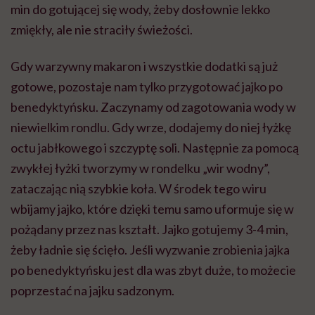
min do gotującej się wody, żeby dosłownie lekko
zmiękły, ale nie straciły świeżości.
Gdy warzywny makaron i wszystkie dodatki są już
gotowe, pozostaje nam tylko przygotować jajko po
benedyktyńsku. Zaczynamy od zagotowania wody w
niewielkim rondlu. Gdy wrze, dodajemy do niej łyżkę
octu jabłkowego i szczyptę soli. Następnie za pomocą
zwykłej łyżki tworzymy w rondelku „wir wodny”,
zataczając nią szybkie koła. W środek tego wiru
wbijamy jajko, które dzięki temu samo uformuje się w
pożądany przez nas kształt. Jajko gotujemy 3-4 min,
żeby ładnie się ścięło. Jeśli wyzwanie zrobienia jajka
po benedyktyńsku jest dla was zbyt duże, to możecie
poprzestać na jajku sadzonym.