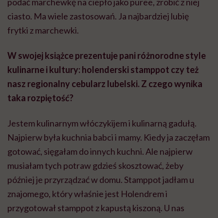
podać marchewkę na ciepło jako puree, zrobić z niej
ciasto. Ma wiele zastosowań. Ja najbardziej lubię
frytki z marchewki.
W swojej książce prezentuje pani różnorodne style
kulinarne i kultury: holenderski stamppot czy też
nasz regionalny cebularz lubelski. Z czego wynika
taka rozpiętość?
Jestem kulinarnym włóczykijem i kulinarną gadułą.
Najpierw była kuchnia babci i mamy. Kiedy ja zaczęłam
gotować, sięgałam do innych kuchni. Ale najpierw
musiałam tych potraw gdzieś skosztować, żeby
później je przyrządzać w domu. Stamppot jadłam u
znajomego, który właśnie jest Holendrem i
przygotował stamppot z kapustą kiszoną. U nas