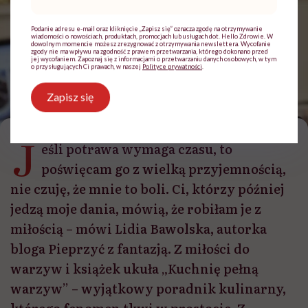
mail
*
Podanie adresu e-mail oraz kliknięcie „Zapisz się” oznacza zgodę na otrzymywanie
wiadomości o nowościach, produktach, promocjach lub usługach dot. Hello Zdrowie. W
dowolnym momencie możesz zrezygnować z otrzymywania newslettera. Wycofanie
zgody nie ma wpływu na zgodność z prawem przetwarzania, którego dokonano przed
jej wycofaniem. Zapoznaj się z informacjami o przetwarzaniu danych osobowych, w tym
o przysługujących Ci prawach, w naszej
Polityce prywatności
.
Zapisz się
Lidia Bawolska podpowiada, jakie warzywa mieć w domu, żeby było smacznie i
zdrowo
J
eśli potrawa wymaga czasu, to
poświęcam go z wielką przyjemnością,
nie czuję, że mnie to boli. Ci, którzy później
jedzą moje dania, mówią, że robiłam je z
miłością – mówi Lidia Bawolska, autorka
bloga Pieprzyć z fantazją. Z miłości do
warzyw i książek ukuła „Kuchnię pełną
warzyw” – wyjątkowy poradnik kulinarny,