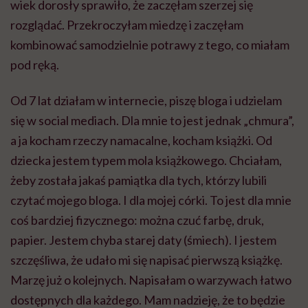
wiek dorosły sprawiło, że zaczęłam szerzej się
rozglądać. Przekroczyłam miedzę i zaczęłam
kombinować samodzielnie potrawy z tego, co miałam
pod ręką.
Od 7 lat działam w internecie, piszę bloga i udzielam
się w social mediach. Dla mnie to jest jednak „chmura”,
a ja kocham rzeczy namacalne, kocham książki. Od
dziecka jestem typem mola książkowego. Chciałam,
żeby została jakaś pamiątka dla tych, którzy lubili
czytać mojego bloga. I dla mojej córki. To jest dla mnie
coś bardziej fizycznego: można czuć farbę, druk,
papier. Jestem chyba starej daty (śmiech). I jestem
szczęśliwa, że udało mi się napisać pierwszą książkę.
Marzę już o kolejnych. Napisałam o warzywach łatwo
dostępnych dla każdego. Mam nadzieję, że to będzie