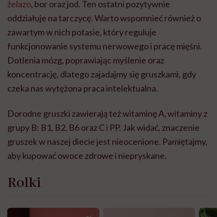
żelazo
, bor oraz jod. Ten ostatni pozytywnie
oddziałuje na tarczycę. Warto wspomnieć również o
zawartym w nich potasie, który reguluje
funkcjonowanie systemu nerwowego i pracę mięśni.
Dotlenia mózg, poprawiając myślenie oraz
koncentrację, dlatego zajadajmy się gruszkami, gdy
czeka nas wytężona praca intelektualna.
Dorodne gruszki zawierają też witaminę A, witaminy z
grupy B: B1, B2, B6 oraz C i PP. Jak widać, znaczenie
gruszek w naszej diecie jest nieocenione. Pamiętajmy,
aby kupować owoce zdrowe i niepryskane.
Rolki