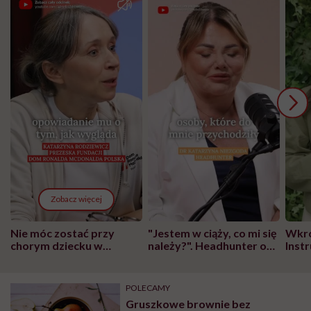
Zobacz więcej
Nie móc zostać przy
"Jestem w ciąży, co mi się
Wkró
chorym dziecku w
należy?". Headhunter o
Inst
szpitalu to tortura.
zmianie pokoleniowej u
atak
"Przeszkadzać w tym
kobiet w ciąży na rynku
wars
może chyba tylko
pracy
eksp
POLECAMY
głupota i brak
Gruszkowe brownie bez
wyobraźni"