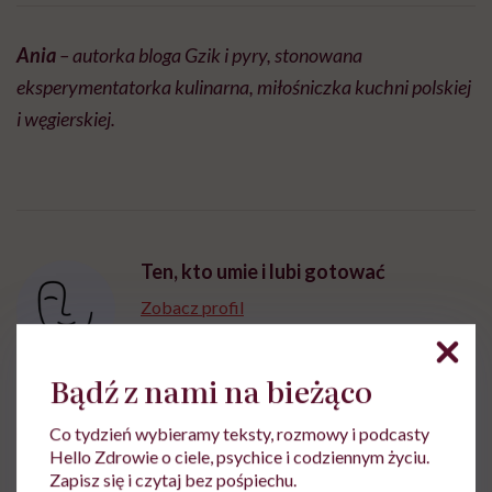
Ania
– autorka bloga Gzik i pyry, stonowana
eksperymentatorka kulinarna, miłośniczka kuchni polskiej
i węgierskiej.
Ten, kto umie i lubi gotować
Zobacz profil
Bądź z nami na bieżąco
Udostępnij
Co tydzień wybieramy teksty, rozmowy i podcasty
Hello Zdrowie o ciele, psychice i codziennym życiu.
Zapisz się i czytaj bez pośpiechu.