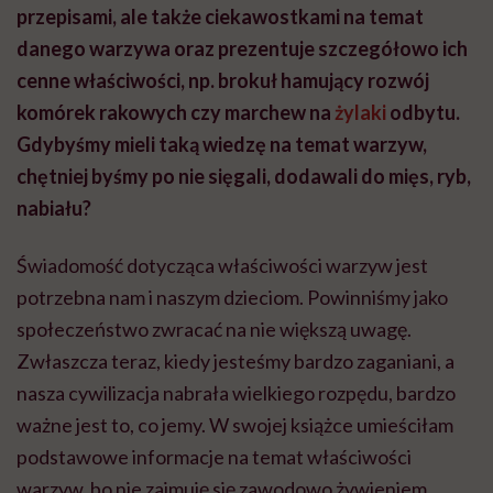
przepisami, ale także ciekawostkami na temat
danego warzywa oraz prezentuje szczegółowo ich
cenne właściwości, np. brokuł hamujący rozwój
komórek rakowych czy marchew na
żylaki
odbytu.
Gdybyśmy mieli taką wiedzę na temat warzyw,
chętniej byśmy po nie sięgali, dodawali do mięs, ryb,
nabiału?
Świadomość dotycząca właściwości warzyw jest
potrzebna nam i naszym dzieciom. Powinniśmy jako
społeczeństwo zwracać na nie większą uwagę.
Zwłaszcza teraz, kiedy jesteśmy bardzo zaganiani, a
nasza cywilizacja nabrała wielkiego rozpędu, bardzo
ważne jest to, co jemy. W swojej książce umieściłam
podstawowe informacje na temat właściwości
warzyw, bo nie zajmuję się zawodowo żywieniem.