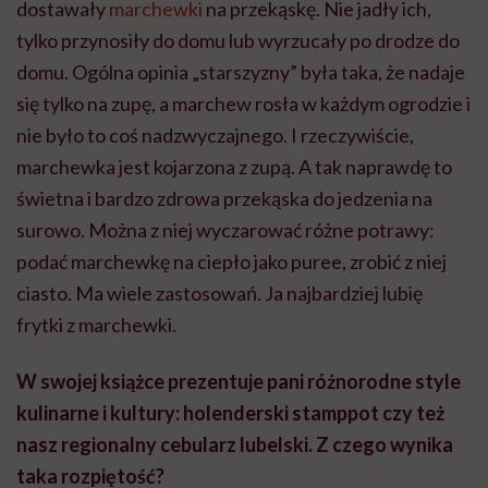
dostawały
marchewki
na przekąskę. Nie jadły ich,
tylko przynosiły do domu lub wyrzucały po drodze do
domu. Ogólna opinia „starszyzny” była taka, że nadaje
się tylko na zupę, a marchew rosła w każdym ogrodzie i
nie było to coś nadzwyczajnego. I rzeczywiście,
marchewka jest kojarzona z zupą. A tak naprawdę to
świetna i bardzo zdrowa przekąska do jedzenia na
surowo. Można z niej wyczarować różne potrawy:
podać marchewkę na ciepło jako puree, zrobić z niej
ciasto. Ma wiele zastosowań. Ja najbardziej lubię
frytki z marchewki.
W swojej książce prezentuje pani różnorodne style
kulinarne i kultury: holenderski stamppot czy też
nasz regionalny cebularz lubelski. Z czego wynika
taka rozpiętość?