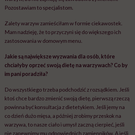
Pozostawiam to specjalistom.
Zalety warzyw zamieściłam w formie ciekawostek.
Mam nadzieję, że to przyczyni się do większego ich
zastosowania w domowym menu.
Jakie są największe wyzwania dla osób, które
chciałyby oprzeć swoją dietę na warzywach? Co by
im pani poradziła?
Do wszystkiego trzeba podchodzić z rozsądkiem. Jeśli
ktoś chce bardzo zmienić swoją dietę, pierwszą rzeczą
powinna być konsultacja z dietetykiem. Jeśli jemy na
co dzień dużo mięsa, a później zrobimy przeskok na
warzywa, to nasze ciało i umysł zaczną cierpieć, jeśli
nie zapewnimy mu odpowiednich zamienników. A jeśli