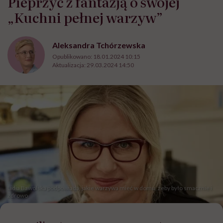
Pieprzyć z fantazją o swojej
„Kuchni pełnej warzyw”
Aleksandra Tchórzewska
Opublikowano:
18.01.2024 10:15
Aktualizacja:
29.03.2024 14:50
Lidia Bawolska podpowiada, jakie warzywa mieć w domu, żeby było smacznie i
zdrowo