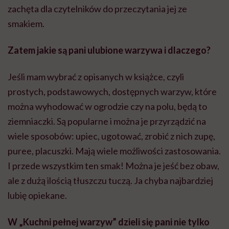
zachęta dla czytelników do przeczytania jej ze
smakiem.
Zatem jakie są pani ulubione warzywa i dlaczego?
Jeśli mam wybrać z opisanych w książce, czyli
prostych, podstawowych, dostępnych warzyw, które
można wyhodować w ogrodzie czy na polu, będą to
ziemniaczki. Są popularne i można je przyrządzić na
wiele sposobów: upiec, ugotować, zrobić z nich zupę,
puree, placuszki. Mają wiele możliwości zastosowania.
I przede wszystkim ten smak! Można je jeść bez obaw,
ale z dużą ilością tłuszczu tuczą. Ja chyba najbardziej
lubię opiekane.
W „Kuchni pełnej warzyw” dzieli się pani nie tylko