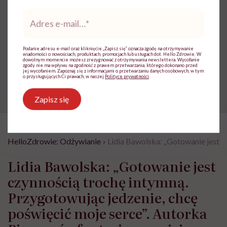
Adres
Powiązane tematy:
e-
mail
*
Dietetyczne ciasta
gruszki
Podanie adresu e-mail oraz kliknięcie „Zapisz się” oznacza zgodę na otrzymywanie
Jesienne przepisy
przepis na ciasto
wiadomości o nowościach, produktach, promocjach lub usługach dot. Hello Zdrowie. W
dowolnym momencie możesz zrezygnować z otrzymywania newslettera. Wycofanie
zgody nie ma wpływu na zgodność z prawem przetwarzania, którego dokonano przed
jej wycofaniem. Zapoznaj się z informacjami o przetwarzaniu danych osobowych, w tym
Przepisy kulinarne
o przysługujących Ci prawach, w naszej
Polityce prywatności
.
Zapisz się
HelloZdrowie: Odżywianie
›
Lidia Bawolska: „Gotowanie jest c
Lidia Bawolska: „Gotowanie jest
czynnością trochę intymną.
Przygotowując jedzenie, chcę
poświęcić moje serce”. Autorka