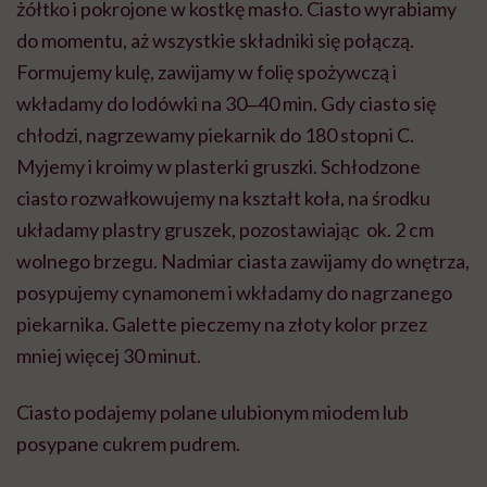
żółtko i pokrojone w kostkę masło. Ciasto wyrabiamy
do momentu, aż wszystkie składniki się połączą.
Formujemy kulę, zawijamy w folię spożywczą i
wkładamy do lodówki na 30‒40 min. Gdy ciasto się
chłodzi, nagrzewamy piekarnik do 180 stopni C.
Myjemy i kroimy w plasterki gruszki. Schłodzone
ciasto rozwałkowujemy na kształt koła, na środku
układamy plastry gruszek, pozostawiając ok. 2 cm
wolnego brzegu. Nadmiar ciasta zawijamy do wnętrza,
posypujemy cynamonem i wkładamy do nagrzanego
piekarnika. Galette pieczemy na złoty kolor przez
mniej więcej 30 minut.
Ciasto podajemy polane ulubionym miodem lub
posypane cukrem pudrem.