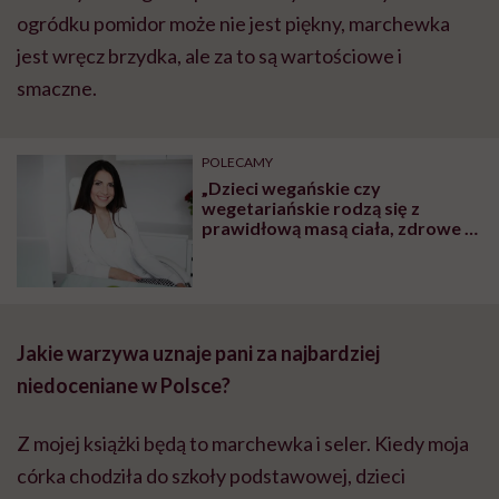
ogródku pomidor może nie jest piękny, marchewka
jest wręcz brzydka, ale za to są wartościowe i
smaczne.
POLECAMY
„Dzieci wegańskie czy
wegetariańskie rodzą się z
prawidłową masą ciała, zdrowe i
rozwijają się prawidłowo. To, że
brak mięsa w diecie ciężarnej
szkodzi dziecku, to mit” – mówi
dietetyczka Iwona Kibil
Jakie warzywa uznaje pani za najbardziej
niedoceniane w Polsce?
Z mojej książki będą to marchewka i seler. Kiedy moja
córka chodziła do szkoły podstawowej, dzieci