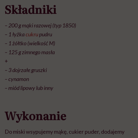
Składniki
– 200 g mąki razowej (typ 1850)
– 1 łyżka
cukru
pudru
– 1 żółtko (wielkość M)
– 125 g zimnego masła
+
– 3 dojrzałe gruszki
– cynamon
– miód lipowy lub inny
Wykonanie
Do miski wsypujemy mąkę, cukier puder, dodajemy