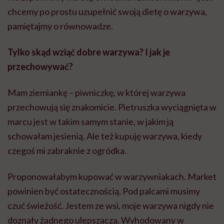
chcemy po prostu uzupełnić swoją dietę o warzywa,
pamiętajmy o równowadze.
Tylko skąd wziąć dobre warzywa? I jak je
przechowywać?
Mam ziemiankę – piwniczkę, w której warzywa
przechowują się znakomicie. Pietruszka wyciągnięta w
marcu jest w takim samym stanie, w jakim ją
schowałam jesienią. Ale też kupuję warzywa, kiedy
czegoś mi zabraknie z ogródka.
Proponowałabym kupować w warzywniakach. Market
powinien być ostatecznością. Pod palcami musimy
czuć świeżość. Jestem ze wsi, moje warzywa nigdy nie
doznały żadnego ulepszacza. Wyhodowany w