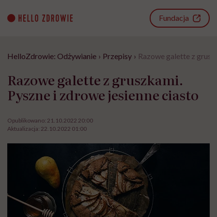
Go
to
Fundacja
content
HelloZdrowie: Odżywianie
›
Przepisy
›
Razowe galette z gruszk
Razowe galette z gruszkami.
Pyszne i zdrowe jesienne ciasto
Opublikowano:
21.10.2022 20:00
Aktualizacja:
22.10.2022 01:00