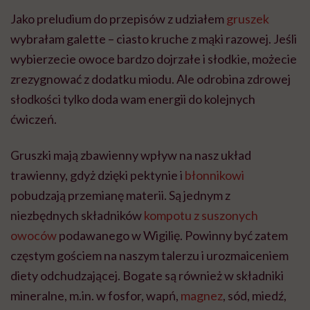
Jako preludium do przepisów z udziałem
gruszek
wybrałam galette – ciasto kruche z mąki razowej. Jeśli
wybierzecie owoce bardzo dojrzałe i słodkie, możecie
zrezygnować z dodatku miodu. Ale odrobina zdrowej
słodkości tylko doda wam energii do kolejnych
ćwiczeń.
Gruszki mają zbawienny wpływ na nasz układ
trawienny, gdyż dzięki pektynie i
błonnikowi
pobudzają przemianę materii. Są jednym z
niezbędnych składników
kompotu z suszonych
owoców
podawanego w Wigilię. Powinny być zatem
częstym gościem na naszym talerzu i urozmaiceniem
diety odchudzającej. Bogate są również w składniki
mineralne, m.in. w fosfor, wapń,
magnez
, sód, miedź,