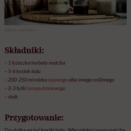
Zdjęcie: masz.talerz
Składniki:
– 1 łyżeczka herbaty matcha
– 5-6 kostek lodu
– 200-250 ml mleka
sojowego
albo innego roślinnego
– 2-3 łyżki
syropu klonowego
– słoik
Przygotowanie:
Do słoika wrzuć kostki lodu. Wlej mleko i wsyp matchę.