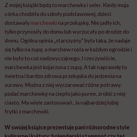
Z mojej książki będą to marchewka i seler. Kiedy moja
córka chodziła do szkoły podstawowej, dzieci
dostawały
marchewki
na przekąskę. Nie jadły ich,
tylko przynosiły do domu lub wyrzucały po drodze do
domu. Ogólna opinia „starszyzny” była taka, że nadaje
się tylko na zupę, a marchew rosła w każdym ogrodzie i
nie było to coś nadzwyczajnego. I rzeczywiście,
marchewka jest kojarzona z zupą. A tak naprawdę to
świetna i bardzo zdrowa przekąska do jedzenia na
surowo. Można z niej wyczarować różne potrawy:
podać marchewkę na ciepło jako puree, zrobić z niej
ciasto. Ma wiele zastosowań. Ja najbardziej lubię
frytki z marchewki.
W swojej książce prezentuje pani różnorodne style
kulinarne i kultury: holenderski stamppot czy też