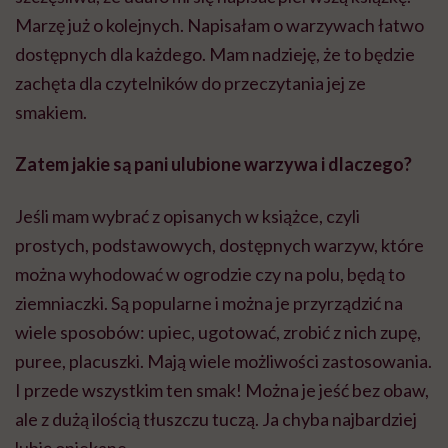
Marzę już o kolejnych. Napisałam o warzywach łatwo
dostępnych dla każdego. Mam nadzieję, że to będzie
zachęta dla czytelników do przeczytania jej ze
smakiem.
Zatem jakie są pani ulubione warzywa i dlaczego?
Jeśli mam wybrać z opisanych w książce, czyli
prostych, podstawowych, dostępnych warzyw, które
można wyhodować w ogrodzie czy na polu, będą to
ziemniaczki. Są popularne i można je przyrządzić na
wiele sposobów: upiec, ugotować, zrobić z nich zupę,
puree, placuszki. Mają wiele możliwości zastosowania.
I przede wszystkim ten smak! Można je jeść bez obaw,
ale z dużą ilością tłuszczu tuczą. Ja chyba najbardziej