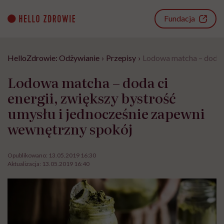
Go
to
Fundacja
content
HelloZdrowie: Odżywianie
›
Przepisy
›
Lodowa matcha – doda c
Lodowa matcha – doda ci
energii, zwiększy bystrość
umysłu i jednocześnie zapewni
wewnętrzny spokój
Opublikowano:
13.05.2019 16:30
Aktualizacja:
13.05.2019 16:40