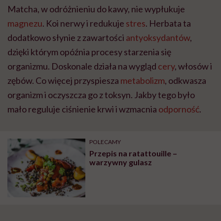
Matcha, w odróżnieniu do kawy, nie wypłukuje
magnezu
. Koi nerwy i redukuje
stres
. Herbata ta
dodatkowo słynie z zawartości
antyoksydantów
,
dzięki którym opóźnia procesy starzenia się
organizmu. Doskonale działa na wygląd
cery
, włosów i
zębów. Co więcej przyspiesza
metabolizm
, odkwasza
organizm i oczyszcza go z toksyn. Jakby tego było
mało reguluje ciśnienie krwi i wzmacnia
odporność
.
POLECAMY
Przepis na ratattouille –
warzywny gulasz