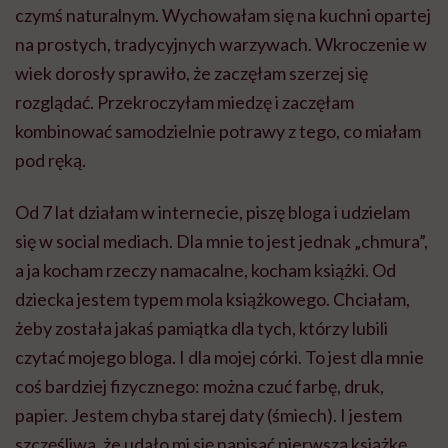
czymś naturalnym. Wychowałam się na kuchni opartej
na prostych, tradycyjnych warzywach. Wkroczenie w
wiek dorosły sprawiło, że zaczęłam szerzej się
rozglądać. Przekroczyłam miedzę i zaczęłam
kombinować samodzielnie potrawy z tego, co miałam
pod ręką.
Od 7 lat działam w internecie, piszę bloga i udzielam
się w social mediach. Dla mnie to jest jednak „chmura”,
a ja kocham rzeczy namacalne, kocham książki. Od
dziecka jestem typem mola książkowego. Chciałam,
żeby została jakaś pamiątka dla tych, którzy lubili
czytać mojego bloga. I dla mojej córki. To jest dla mnie
coś bardziej fizycznego: można czuć farbę, druk,
papier. Jestem chyba starej daty (śmiech). I jestem
szczęśliwa, że udało mi się napisać pierwszą książkę.