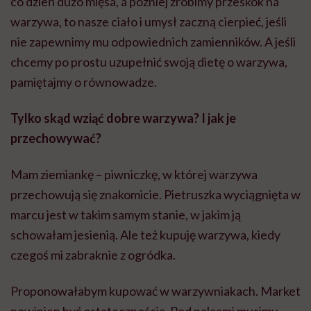
co dzień dużo mięsa, a później zrobimy przeskok na
warzywa, to nasze ciało i umysł zaczną cierpieć, jeśli
nie zapewnimy mu odpowiednich zamienników. A jeśli
chcemy po prostu uzupełnić swoją dietę o warzywa,
pamiętajmy o równowadze.
Tylko skąd wziąć dobre warzywa? I jak je
przechowywać?
Mam ziemiankę – piwniczkę, w której warzywa
przechowują się znakomicie. Pietruszka wyciągnięta w
marcu jest w takim samym stanie, w jakim ją
schowałam jesienią. Ale też kupuję warzywa, kiedy
czegoś mi zabraknie z ogródka.
Proponowałabym kupować w warzywniakach. Market