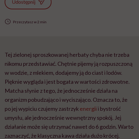
Udostępnij
Przeczytasz w 2 min
Tej zielonej sproszkowanej herbaty chyba nie trzeba
nikomu przedstawiać. Chętnie pijemy ją rozpuszczoną
w wodzie, z mlekiem, dodajemy ją do ciast i lodów.
Pięknie wygląda i jest bogata w wartości zdrowotne.
Matcha słynie z tego, że jednocześnie działa na
organizm pobudzająco i wyciszająco. Oznacza to, że
po jej wypiciu czujemy zastrzyk
energii
i bystrość
umysłu, ale jednocześnie wewnętrzny spokój. Jej
działanie może się utrzymać nawet do 6 godzin. Warto
zaznaczyć, że klasyczna kawa działa dużo krócej.