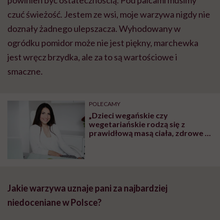
powinien być ostatecznością. Pod palcami musimy
czuć świeżość. Jestem ze wsi, moje warzywa nigdy nie
doznały żadnego ulepszacza. Wyhodowany w
ogródku pomidor może nie jest piękny, marchewka
jest wręcz brzydka, ale za to są wartościowe i
smaczne.
POLECAMY
„Dzieci wegańskie czy
wegetariańskie rodzą się z
prawidłową masą ciała, zdrowe i
rozwijają się prawidłowo. To, że
brak mięsa w diecie ciężarnej
szkodzi dziecku, to mit” – mówi
dietetyczka Iwona Kibil
Jakie warzywa uznaje pani za najbardziej
niedoceniane w Polsce?