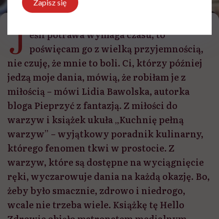
Zapisz się
zdrowo
J
eśli potrawa wymaga czasu, to
poświęcam go z wielką przyjemnością,
nie czuję, że mnie to boli. Ci, którzy później
jedzą moje dania, mówią, że robiłam je z
miłością – mówi Lidia Bawolska, autorka
bloga Pieprzyć z fantazją. Z miłości do
warzyw i książek ukuła „Kuchnię pełną
warzyw” – wyjątkowy poradnik kulinarny,
którego fenomen tkwi w prostocie. Z
warzyw, które są dostępne na wyciągnięcie
ręki, wyczarowuje dania na każdą okazję. Bo,
żeby było smacznie, zdrowo i niedrogo,
wcale nie trzeba wiele. Książkę tę Hello
Zdrowie objęło matronatem medialnym.