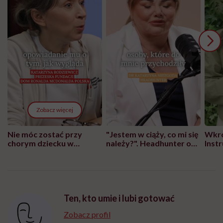
Zobacz więcej
Nie móc zostać przy
"Jestem w ciąży, co mi się
Wkró
chorym dziecku w
należy?". Headhunter o
Inst
szpitalu to tortura.
zmianie pokoleniowej u
atak
"Przeszkadzać w tym
kobiet w ciąży na rynku
wars
może chyba tylko
pracy
eksp
głupota i brak
wyobraźni"
Ten, kto umie i lubi gotować
Zobacz profil