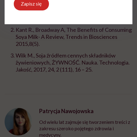
Jooyandeh H, Soy Products as Healthy and
Zapisz się
Functional Foods, Middle-East Journal of
Scientific Research 2011,7 (1): 71-80.
Kant R., Broadway A, The Benefits of Consuming
Soya Milk- A Review, Trends in Biosciences
2015,8(5).
Wilk M., Soja źródłem cennych składników
żywieniowych, ŻYWNOŚĆ. Nauka. Technologia.
Jakość, 2017, 24, 2 (111), 16 – 25.
Patrycja Nawojowska
Od wielu lat zajmuje się tworzeniem treści z
zakresu szeroko pojętego zdrowia i
medycyny.