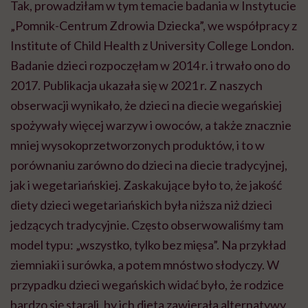
Tak, prowadziłam w tym temacie badania w Instytucie
„Pomnik-Centrum Zdrowia Dziecka”, we współpracy z
Institute of Child Health z University College London.
Badanie dzieci rozpoczęłam w 2014 r. i trwało ono do
2017. Publikacja ukazała się w 2021 r. Z naszych
obserwacji wynikało, że dzieci na diecie wegańskiej
spożywały więcej warzyw i owoców, a także znacznie
mniej wysokoprzetworzonych produktów, i to w
porównaniu zarówno do dzieci na diecie tradycyjnej,
jak i wegetariańskiej. Zaskakujące było to, że jakość
diety dzieci wegetariańskich była niższa niż dzieci
jedzących tradycyjnie. Często obserwowaliśmy tam
model typu: „wszystko, tylko bez mięsa”. Na przykład
ziemniaki i surówka, a potem mnóstwo słodyczy. W
przypadku dzieci wegańskich widać było, że rodzice
bardzo się starali, by ich dieta zawierała alternatywy