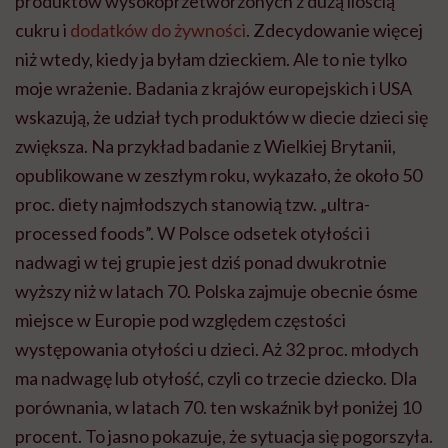
produktów wysokoprzetworzonych z dużą ilością
cukru i
dodatków do żywności
. Zdecydowanie więcej
niż wtedy, kiedy ja byłam dzieckiem. Ale to nie tylko
moje wrażenie. Badania z krajów europejskich i USA
wskazują, że udział tych produktów w diecie dzieci się
zwiększa. Na przykład badanie z Wielkiej Brytanii,
opublikowane w zeszłym roku, wykazało, że około 50
proc. diety najmłodszych stanowią tzw. „ultra-
processed foods”. W Polsce odsetek otyłości i
nadwagi w tej grupie jest dziś ponad dwukrotnie
wyższy niż w latach 70. Polska zajmuje obecnie ósme
miejsce w Europie pod względem częstości
występowania otyłości u dzieci. Aż 32 proc. młodych
ma nadwagę lub otyłość, czyli co trzecie dziecko. Dla
porównania, w latach 70. ten wskaźnik był poniżej 10
procent. To jasno pokazuje, że sytuacja się pogorszyła.