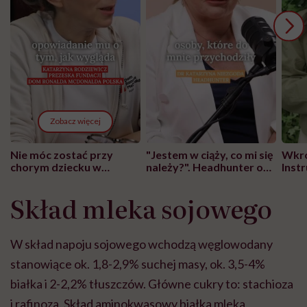
Zobacz więcej
Nie móc zostać przy
"Jestem w ciąży, co mi się
Wkró
chorym dziecku w
należy?". Headhunter o
Inst
szpitalu to tortura.
zmianie pokoleniowej u
atak
"Przeszkadzać w tym
kobiet w ciąży na rynku
wars
Skład mleka sojowego
może chyba tylko
pracy
eksp
głupota i brak
wyobraźni"
W skład napoju sojowego wchodzą węglowodany
stanowiące ok. 1,8-2,9% suchej masy, ok. 3,5-4%
białka i 2-2,2% tłuszczów. Główne cukry to: stachioza
i rafinoza. Skład aminokwasowy białka mleka