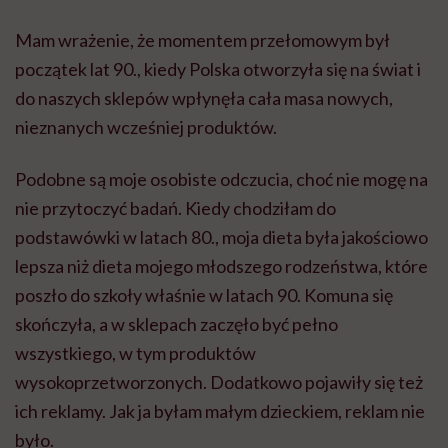
Mam wrażenie, że momentem przełomowym był
początek lat 90., kiedy Polska otworzyła się na świat i
do naszych sklepów wpłynęła cała masa nowych,
nieznanych wcześniej produktów.
Podobne są moje osobiste odczucia, choć nie mogę na
nie przytoczyć badań. Kiedy chodziłam do
podstawówki w latach 80., moja dieta była jakościowo
lepsza niż dieta mojego młodszego rodzeństwa, które
poszło do szkoły właśnie w latach 90. Komuna się
skończyła, a w sklepach zaczęło być pełno
wszystkiego, w tym produktów
wysokoprzetworzonych. Dodatkowo pojawiły się też
ich reklamy. Jak ja byłam małym dzieckiem, reklam nie
było.