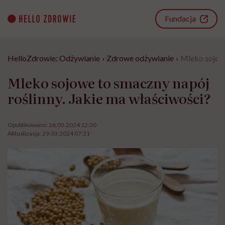
Go
to
Fundacja
content
HelloZdrowie: Odżywianie
›
Zdrowe odżywianie
›
Mleko sojowe
Mleko sojowe to smaczny napój
roślinny. Jakie ma właściwości?
Opublikowano:
26.03.2024 12:30
Aktualizacja:
29.03.2024 07:31