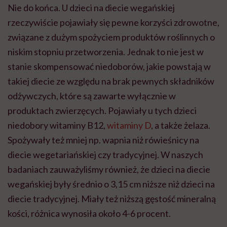
Nie do końca. U dzieci na diecie wegańskiej
rzeczywiście pojawiały się pewne korzyści zdrowotne,
związane z dużym spożyciem produktów roślinnych o
niskim stopniu przetworzenia. Jednak to nie jest w
stanie skompensować niedoborów, jakie powstają w
takiej diecie ze względu na brak pewnych składników
odżywczych, które są zawarte wyłącznie w
produktach zwierzęcych. Pojawiały u tych dzieci
niedobory witaminy B12,
witaminy D
, a także żelaza.
Spożywały też mniej np. wapnia niż rówieśnicy na
diecie wegetariańskiej czy tradycyjnej. W naszych
badaniach zauważyliśmy również, że dzieci na diecie
wegańskiej były średnio o 3,15 cm niższe niż dzieci na
diecie tradycyjnej. Miały też niższą gęstość mineralną
kości, różnica wynosiła około 4-6 procent.