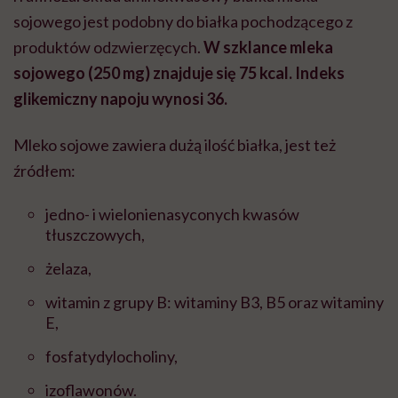
sojowego jest podobny do białka pochodzącego z
produktów odzwierzęcych.
W szklance mleka
sojowego (250 mg) znajduje się 75 kcal. Indeks
glikemiczny napoju wynosi 36.
Mleko sojowe zawiera dużą ilość białka, jest też
źródłem:
jedno- i wielonienasyconych kwasów
tłuszczowych,
żelaza,
witamin z grupy B: witaminy B3, B5 oraz witaminy
E,
fosfatydylocholiny,
izoflawonów.