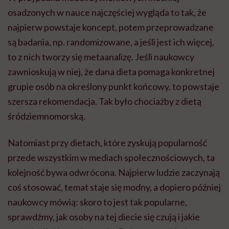
osadzonych w nauce najczęściej wygląda to tak, że
najpierw powstaje koncept, potem przeprowadzane
są badania, np. randomizowane, a jeśli jest ich więcej,
to z nich tworzy się metaanalizę. Jeśli naukowcy
zawnioskują w niej, że dana dieta pomaga konkretnej
grupie osób na określony punkt końcowy, to powstaje
szersza rekomendacja. Tak było chociażby z dietą
śródziemnomorską.
Natomiast przy dietach, które zyskują popularność
przede wszystkim w mediach społecznościowych, ta
kolejność bywa odwrócona. Najpierw ludzie zaczynają
coś stosować, temat staje się modny, a dopiero później
naukowcy mówią: skoro to jest tak popularne,
sprawdźmy, jak osoby na tej diecie się czują i jakie