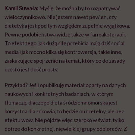
Kamil Suwała:
Myślę, że można by to rozpatrywać
wieloczynnikowo. Nie jestem nawet pewien, czy
dietetyka jest pod tym względem zupełnie wyjątkowa.
Pewne podobieństwa widzę także w farmakoterapii.
To efekt tego, jak dużą siłę przebicia mają dziś social
media i jak mocno klika się kontrowersja, takie inne,
zaskakujące spojrzenie na temat, który co do zasady
często jest dość prosty.
Przykład? Jeśli opublikuję materiał oparty na danych
naukowych i konkretnych badaniach, w którym
tłumaczę, dlaczego dieta śródziemnomorska jest
korzystna dla zdrowia, to będzie on rzetelny, ale bez
efektu wow. Nie pójdzie więc szeroko w świat, tylko
dotrze do konkretnej, niewielkiej grupy odbiorców. Z