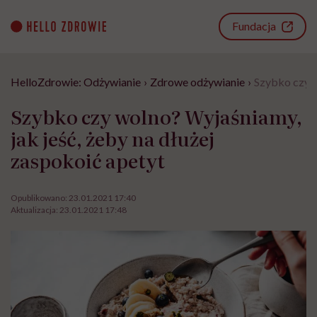
Go
to
Fundacja
content
HelloZdrowie: Odżywianie
›
Zdrowe odżywianie
›
Szybko czy w
Szybko czy wolno? Wyjaśniamy,
jak jeść, żeby na dłużej
zaspokoić apetyt
Opublikowano:
23.01.2021 17:40
Aktualizacja:
23.01.2021 17:48