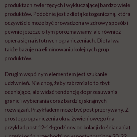
produktach zwierzęcych i wykluczającej bardzo wiele
produktów. Podobnie jest z dietą ketogeniczną, która
oczywiście może być prowadzona w zdrowy sposób i
pewnie jeszcze o tym porozmawiamy, ale również
opiera się na istotnych ograniczeniach. Dieta lwa
także bazuje na eliminowaniu kolejnych grup
produktów.
Drugim wspólnym elementem jest szukanie
udziwnień. Nie chcę, żeby zabrzmiało to zbyt
oceniająco, ale widać tendencję do przesuwania
granic i wybierania coraz bardziej skrajnych
rozwiązań. Przykładem może być post przerywany. Z
prostego ograniczenia okna żywieniowego (na
przykład post 12-14-godzinny od kolacji do śniadania)
u części osób przechodzi on w posty trwające 20, 22