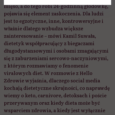
mięso, a do tego robi 24-godzinną głodówkę,
pojawia się element zaskoczenia. Dla ludzi
jest to egzotyczne, inne, kontrowersyjne i
właśnie dlatego wzbudza większe
zainteresowanie – mówi Kamil Suwała,
dietetyk współpracujący z biegaczami
długodystansowymi i osobami zmagającymi
się z zaburzeniami sercowo-naczyniowymi,
z którym rozmawiamy o fenomenie
viralowych diet. W rozmowie z Hello
Zdrowie wyjaśnia, dlaczego social media
kochają dietetyczne skrajności, co naprawdę
wiemy o keto, carnivore, detoksach i poście
przerywanym oraz kiedy dieta może być
wsparciem zdrowia, a kiedy jest wyłącznie