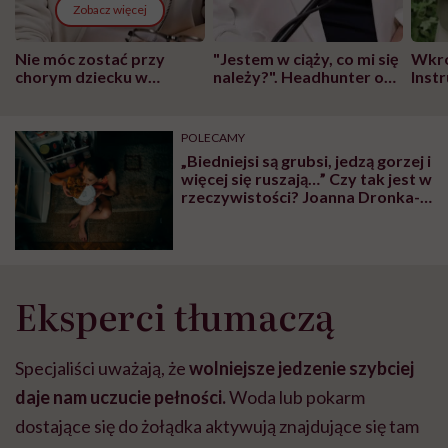
Zobacz więcej
Nie móc zostać przy
"Jestem w ciąży, co mi się
Wkró
chorym dziecku w
należy?". Headhunter o
Inst
szpitalu to tortura.
zmianie pokoleniowej u
atak
"Przeszkadzać w tym
kobiet w ciąży na rynku
wars
może chyba tylko
pracy
eksp
POLECAMY
głupota i brak
„Biedniejsi są grubsi, jedzą gorzej i
wyobraźni"
więcej się ruszają…” Czy tak jest w
rzeczywistości? Joanna Dronka-
Skrzypczak napisała, co o tym
myśli
Eksperci tłumaczą
Specjaliści uważają, że
wolniejsze jedzenie szybciej
daje nam uczucie pełności.
Woda lub pokarm
dostające się do żołądka aktywują znajdujące się tam