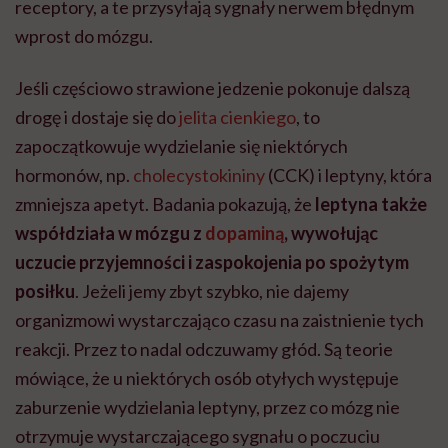
receptory, a te przysyłają sygnały nerwem błędnym
wprost do mózgu.
Jeśli częściowo strawione jedzenie pokonuje dalszą
drogę i dostaje się do
jelita cienkiego
, to
zapoczątkowuje wydzielanie się niektórych
hormonów, np.
cholecystokininy
(CCK) i leptyny, która
zmniejsza apetyt. Badania pokazują, że
leptyna także
współdziała w mózgu z
dopaminą
, wywołując
uczucie przyjemności i zaspokojenia po spożytym
posiłku
. Jeżeli jemy zbyt szybko, nie dajemy
organizmowi wystarczająco czasu na zaistnienie tych
reakcji. Przez to nadal odczuwamy głód. Są teorie
mówiące, że u niektórych osób otyłych występuje
zaburzenie wydzielania leptyny, przez co mózg nie
otrzymuje wystarczającego sygnału o poczuciu