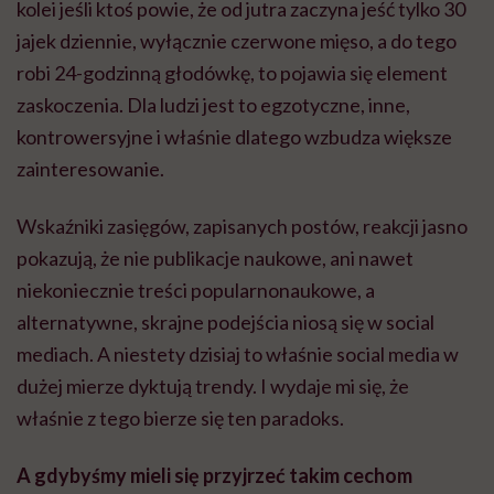
kolei jeśli ktoś powie, że od jutra zaczyna jeść tylko 30
jajek dziennie, wyłącznie czerwone mięso, a do tego
robi 24-godzinną głodówkę, to pojawia się element
zaskoczenia. Dla ludzi jest to egzotyczne, inne,
kontrowersyjne i właśnie dlatego wzbudza większe
zainteresowanie.
Wskaźniki zasięgów, zapisanych postów, reakcji jasno
pokazują, że nie publikacje naukowe, ani nawet
niekoniecznie treści popularnonaukowe, a
alternatywne, skrajne podejścia niosą się w social
mediach. A niestety dzisiaj to właśnie social media w
dużej mierze dyktują trendy. I wydaje mi się, że
właśnie z tego bierze się ten paradoks.
A gdybyśmy mieli się przyjrzeć takim cechom