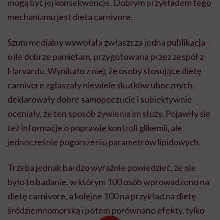
mogą być jej konsekwencje. Dobrym przykładem tego
mechanizmu jest dieta carnivore.
Szum medialny wywołała zwłaszcza jedna publikacja –
o ile dobrze pamiętam, przygotowana przez zespół z
Harvardu. Wynikało z niej, że osoby stosujące dietę
carnivore zgłaszały niewiele skutków ubocznych,
deklarowały dobre samopoczucie i subiektywnie
oceniały, że ten sposób żywienia im służy. Pojawiły się
też informacje o poprawie kontroli glikemii, ale
jednocześnie pogorszeniu parametrów lipidowych.
Trzeba jednak bardzo wyraźnie powiedzieć, że nie
było to badanie, w którym 100 osób wprowadzono na
dietę carnivore, a kolejne 100 na przykład na dietę
śródziemnomorską i potem porównano efekty, tylko