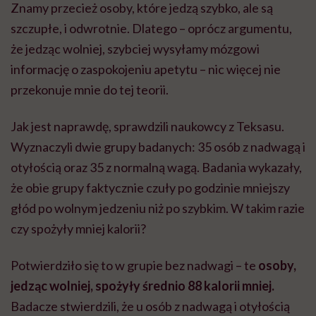
Znamy przecież osoby, które jedzą szybko, ale są
szczupłe, i odwrotnie. Dlatego – oprócz argumentu,
że jedząc wolniej, szybciej wysyłamy mózgowi
informację o zaspokojeniu apetytu – nic więcej nie
przekonuje mnie do tej teorii.
Jak jest naprawdę, sprawdzili naukowcy z Teksasu.
Wyznaczyli dwie grupy badanych: 35 osób z nadwagą i
otyłością oraz 35 z normalną wagą. Badania wykazały,
że obie grupy faktycznie czuły po godzinie mniejszy
głód po wolnym jedzeniu niż po szybkim. W takim razie
czy spożyły mniej kalorii?
Potwierdziło się to w grupie bez nadwagi – te
osoby,
jedząc wolniej, spożyły średnio 88 kalorii mniej.
Badacze stwierdzili, że u osób z nadwagą i otyłością