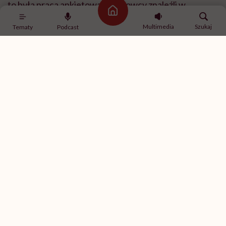
to była praca ankietowa. Naukowcy znaleźli w
Strona główna
mediach społecznościowych osoby, które już
Multimedia
Szukaj
Tematy
Podcast
stosowały dietę carnivore, i zapytali je, jak się na niej
czują. Metodologicznie to zupełnie inny poziom
dowodów niż dobrze zaprojektowane badanie
eksperymentalne, ale mimo to publikacja wywołała
duże zainteresowanie.
I od razu zaznaczę, że na ten moment nie mamy
dobrego badania randomizowanego, które
pokazywałoby, że dieta carnivore jest skuteczna albo
bezpieczna. Mamy przede wszystkim tę pracę
ankietową, a na jej podstawie nie można wyciągać
daleko idących wniosków.