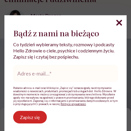
Marta Dragan
Opublikowano:
15.05.2026 09:09
Aktualizacja:
15.05.2026 10:38
Bądź z nami na bieżąco
Co tydzień wybieramy teksty, rozmowy i podcasty
Hello Zdrowie o ciele, psychice i codziennym życiu.
Zapisz się i czytaj bez pośpiechu.
Adres
e-
mail
*
Podanie adresu e-mail oraz kliknięcie „Zapisz się” oznacza zgodę na otrzymywanie
wiadomości o nowościach, produktach, promocjach lub usługach dot. Hello Zdrowie. W
Kamil Suwała opowiada m.in. o diecie keto, carnivore, DASH, MIND, diecie
dowolnym momencie możesz zrezygnować z otrzymywania newslettera. Wycofanie
zgody nie ma wpływu na zgodność z prawem przetwarzania, którego dokonano przed
portfolio, detoksach i postach przerywanych / Zdjęcie: Archiwum
jej wycofaniem. Zapoznaj się z informacjami o przetwarzaniu danych osobowych, w tym
prywatne/Canva
o przysługujących Ci prawach, w naszej
Polityce prywatności
.
J
Zapisz się
eśli ktoś powie, że od jutra zaczyna jeść
30 jajek dziennie, wyłącznie czerwone